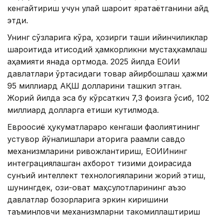
кенгайтириш учун қулай шароит яратаётганини қайд
этди.
Унинг сўзларига кўра, ҳозирги ташқи қийинчиликлар
шароитида иқтисодий ҳамкорликни мустаҳкамлаш
аҳамияти янада ортмоқда. 2025 йилда ЕОИИ
давлатлари ўртасидаги товар айирбошлаш ҳажми
95 миллиард АҚШ долларини ташкил этган.
Жорий йилда эса бу кўрсаткич 7,3 фоизга ўсиб, 102
миллиард долларга етиши кутилмоқда.
Евроосиё ҳукуматлараро кенгаши фаолиятининг
устувор йўналишлари қаторига рақамли савдо
механизмларини ривожлантириш, ЕОИИнинг
интеграциялашган ахборот тизими доирасида
сунъий интеллект технологияларини жорий этиш,
шунингдек, озиқ-овқат маҳсулотларининг аъзо
давлатлар бозорларига эркин киришини
таъминловчи механизмларни такомиллаштириш