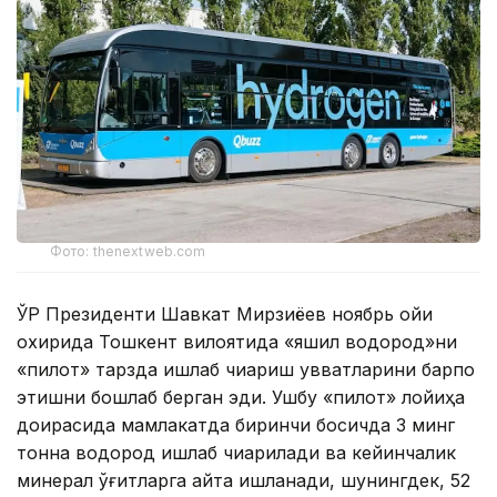
Фото: thenextweb.com
ЎР Президенти Шавкат Мирзиёев ноябрь ойи
охирида Тошкент вилоятида «яшил водород»ни
«пилот» тарзда ишлаб чиқариш қувватларини барпо
этишни бошлаб берган эди. Ушбу «пилот» лойиҳа
доирасида мамлакатда биринчи босқичда 3 минг
тонна водород ишлаб чиқарилади ва кейинчалик
минерал ўғитларга қайта ишланади, шунингдек, 52