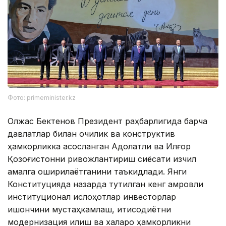
Фото: primeminister.kz
Олжас Бектенов Президент раҳбарлигида барча
давлатлар билан очиқлик ва конструктив
ҳамкорликка асосланган Адолатли ва Илғор
Қозоғистонни ривожлантириш сиёсати изчил
амалга оширилаётганини таъкидлади. Янги
Конституцияда назарда тутилган кенг қамровли
институционал ислоҳотлар инвесторлар
ишончини мустаҳкамлаш, иқтисодиётни
модернизация қилиш ва халқаро ҳамкорликни