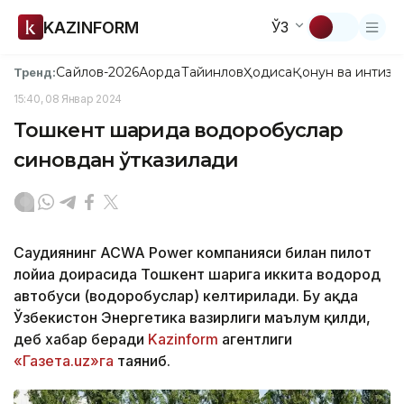
KAZINFORM
ЎЗ
Сайлов-2026
Ақорда
Тайинлов
Ҳодиса
Қонун ва интизо
Тренд:
15:40, 08 Январ 2024
Тошкент шаҳрида водоробуслар
синовдан ўтказилади
Саудиянинг ACWA Power компанияси билан пилот
лойиҳа доирасида Тошкент шаҳрига иккита водород
автобуси (водоробуслар) келтирилади. Бу ҳақда
Ўзбекистон Энергетика вазирлиги маълум қилди,
деб хабар беради
Kazinform
агентлиги
«Газета.uz»га
таяниб.