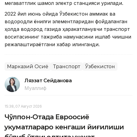
мегаваттлик шамол электр станцияси қурилади.
2022 йил июнь ойида Ўзбекистон аммиак ва
водородли ёнилғи элементларидан фойдаланган
ҳолда водород газида ҳаракатланувчи транспорт
воситасининг тажриба намунасини ишлаб чиқишни
режалаштираётгани хабар қилинганди.
Марказий Осиё
Транспорт
Ўзбекистон
Ляззат Сейданова
Муаллиф
15:38, 07 Август 2026
Чўлпон-Отада Евроосиё
ҳукуматлараро кенгаши йиғилиши