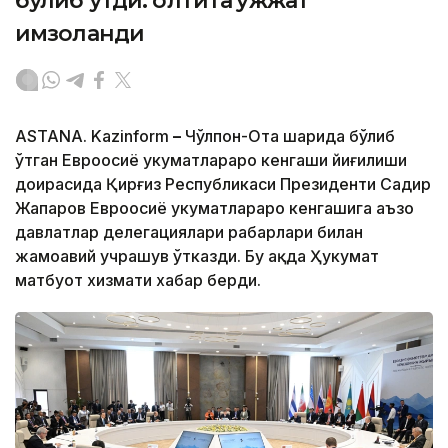
бўлиб ўтди: олтита ҳужжат
имзоланди
ASTANA. Kazinform
–
Чўлпон-Ота шаҳрида бўлиб
ўтган Евроосиё ҳукуматлараро кенгаши йиғилиши
доирасида Қирғиз Республикаси Президенти Садир
Жапаров Евроосиё ҳукуматлараро кенгашига аъзо
давлатлар делегациялари раҳбарлари билан
жамоавий учрашув ўтказди. Бу ҳақда Ҳукумат
матбуот хизмати хабар берди.