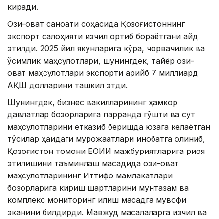
киради.
Озиқ-овқат саноати соҳасида Қозоғистоннинг
экспорт салоҳияти изчил ортиб бораётгани қайд
этилди. 2025 йил якунларига кўра, чорвачилик ва
ўсимлик маҳсулотлари, шунингдек, тайёр озиқ-
овқат маҳсулотлари экспорти қарийб 7 миллиард
АҚШ долларини ташкил этди.
Шунингдек, бизнес вакилларининг ҳамкор
давлатлар бозорларига парранда гўшти ва сут
маҳсулотларини етказиб беришда юзага келаётган
тўсиқлар ҳақидаги мурожаатлари инобатга олиниб,
Қозоғистон томони ЕОИИ мажбуриятларига риоя
этилишини таъминлаш мақсадида озиқ-овқат
маҳсулотларининг Иттифоқ мамлакатлари
бозорларига кириш шартларини мунтазам ва
комплекс мониторинг қилиш мақсадга мувофиқ
эканини билдирди. Мавжуд масалаларга изчил ва