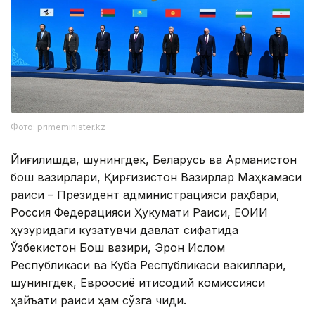
Фото: primeminister.kz
Йиғилишда, шунингдек, Беларусь ва Арманистон
бош вазирлари, Қирғизистон Вазирлар Маҳкамаси
раиси – Президент администрацияси раҳбари,
Россия Федерацияси Ҳукумати Раиси, ЕОИИ
ҳузуридаги кузатувчи давлат сифатида
Ўзбекистон Бош вазири, Эрон Ислом
Республикаси ва Куба Республикаси вакиллари,
шунингдек, Евроосиё иқтисодий комиссияси
ҳайъати раиси ҳам сўзга чиқди.