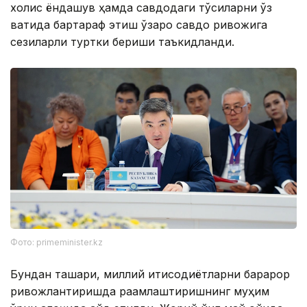
холис ёндашув ҳамда савдодаги тўсиқларни ўз
вақтида бартараф этиш ўзаро савдо ривожига
сезиларли туртки бериши таъкидланди.
Фото: primeminister.kz
Бундан ташқари, миллий иқтисодиётларни барқарор
ривожлантиришда рақамлаштиришнинг муҳим