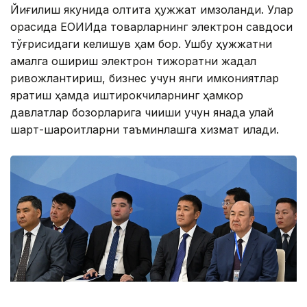
Йиғилиш якунида олтита ҳужжат имзоланди. Улар
орасида ЕОИИда товарларнинг электрон савдоси
тўғрисидаги келишув ҳам бор. Ушбу ҳужжатни
амалга ошириш электрон тижоратни жадал
ривожлантириш, бизнес учун янги имкониятлар
яратиш ҳамда иштирокчиларнинг ҳамкор
давлатлар бозорларига чиқиши учун янада қулай
шарт-шароитларни таъминлашга хизмат қилади.