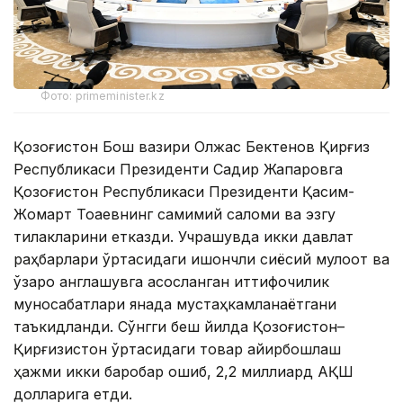
Фото: primeminister.kz
Қозоғистон Бош вазири Олжас Бектенов Қирғиз
Республикаси Президенти Садир Жапаровга
Қозоғистон Республикаси Президенти Қасим-
Жомарт Тоқаевнинг самимий саломи ва эзгу
тилакларини етказди. Учрашувда икки давлат
раҳбарлари ўртасидаги ишончли сиёсий мулоқот ва
ўзаро англашувга асосланган иттифоқчилик
муносабатлари янада мустаҳкамланаётгани
таъкидланди. Сўнгги беш йилда Қозоғистон–
Қирғизистон ўртасидаги товар айирбошлаш
ҳажми икки баробар ошиб, 2,2 миллиард АҚШ
долларига етди.