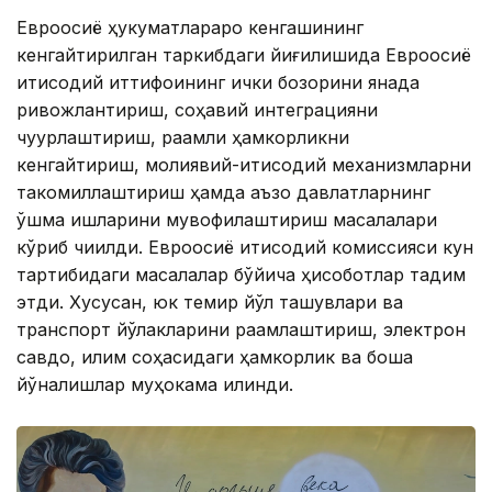
Евроосиё ҳукуматлараро кенгашининг
кенгайтирилган таркибдаги йиғилишида Евроосиё
иқтисодий иттифоқининг ички бозорини янада
ривожлантириш, соҳавий интеграцияни
чуқурлаштириш, рақамли ҳамкорликни
кенгайтириш, молиявий-иқтисодий механизмларни
такомиллаштириш ҳамда аъзо давлатларнинг
қўшма ишларини мувофиқлаштириш масалалари
кўриб чиқилди. Евроосиё иқтисодий комиссияси кун
тартибидаги масалалар бўйича ҳисоботлар тақдим
этди. Хусусан, юк темир йўл ташувлари ва
транспорт йўлакларини рақамлаштириш, электрон
савдо, иқлим соҳасидаги ҳамкорлик ва бошқа
йўналишлар муҳокама қилинди.