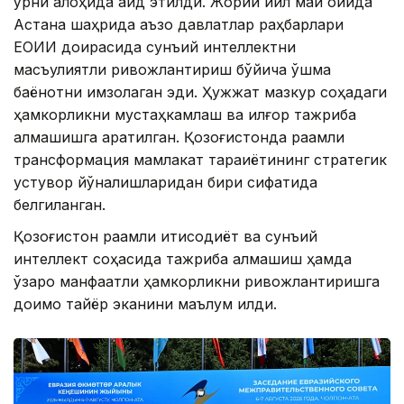
ўрни алоҳида қайд этилди. Жорий йил май ойида
Астана шаҳрида аъзо давлатлар раҳбарлари
ЕОИИ доирасида сунъий интеллектни
масъулиятли ривожлантириш бўйича қўшма
баёнотни имзолаган эди. Ҳужжат мазкур соҳадаги
ҳамкорликни мустаҳкамлаш ва илғор тажриба
алмашишга қаратилган. Қозоғистонда рақамли
трансформация мамлакат тараққиётининг стратегик
устувор йўналишларидан бири сифатида
белгиланган.
Қозоғистон рақамли иқтисодиёт ва сунъий
интеллект соҳасида тажриба алмашиш ҳамда
ўзаро манфаатли ҳамкорликни ривожлантиришга
доимо тайёр эканини маълум қилди.