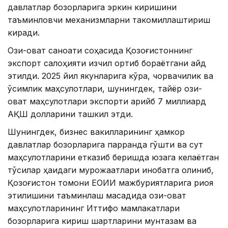
давлатлар бозорларига эркин киришини
таъминловчи механизмларни такомиллаштириш
киради.
Озиқ-овқат саноати соҳасида Қозоғистоннинг
экспорт салоҳияти изчил ортиб бораётгани қайд
этилди. 2025 йил якунларига кўра, чорвачилик ва
ўсимлик маҳсулотлари, шунингдек, тайёр озиқ-
овқат маҳсулотлари экспорти қарийб 7 миллиард
АҚШ долларини ташкил этди.
Шунингдек, бизнес вакилларининг ҳамкор
давлатлар бозорларига парранда гўшти ва сут
маҳсулотларини етказиб беришда юзага келаётган
тўсиқлар ҳақидаги мурожаатлари инобатга олиниб,
Қозоғистон томони ЕОИИ мажбуриятларига риоя
этилишини таъминлаш мақсадида озиқ-овқат
маҳсулотларининг Иттифоқ мамлакатлари
бозорларига кириш шартларини мунтазам ва