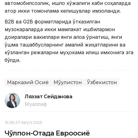
автомобилсозлик, қишлоқ хўжалиги каби соҳаларда
қатор икки томонлама келишувлар имзоланди.
B2B ва G2B форматларида ўтказилган
музокараларда икки мамлакат ишбилармон
доиралари вакиллари янги алоқа ўрнатиш, янги
қўшма ташаббусларнинг амалий жиҳатларини ва
кўзланган режаларни муҳокама қилиш имконига эга
бўлди.
Марказий Осиё
Мўғулистон
Ўзбекистон
Ляззат Сейданова
Муаллиф
15:38, 07 Август 2026
Чўлпон-Отада Евроосиё