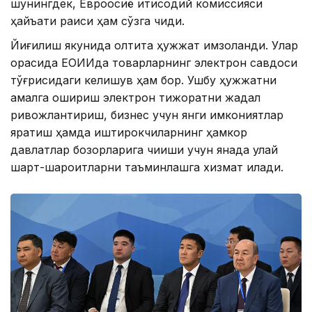
шунингдек, Евроосиё иқтисодий комиссияси
ҳайъати раиси ҳам сўзга чиқди.
Йиғилиш якунида олтита ҳужжат имзоланди. Улар
орасида ЕОИИда товарларнинг электрон савдоси
тўғрисидаги келишув ҳам бор. Ушбу ҳужжатни
амалга ошириш электрон тижоратни жадал
ривожлантириш, бизнес учун янги имкониятлар
яратиш ҳамда иштирокчиларнинг ҳамкор
давлатлар бозорларига чиқиши учун янада қулай
шарт-шароитларни таъминлашга хизмат қилади.