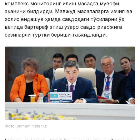
комплекс мониторинг қилиш мақсадга мувофиқ
эканини билдирди. Мавжуд масалаларга изчил ва
холис ёндашув ҳамда савдодаги тўсиқларни ўз
вақтида бартараф этиш ўзаро савдо ривожига
сезиларли туртки бериши таъкидланди.
Фото: primeminister.kz