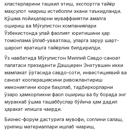
кластерларини ташкил этиш, экспортга тайёр
маҳсулот чиқариш истиқболли экани таъкидланди.
Қўшма лойиҳаларни муваффақиятли амалга
ошириш ва Мўғулистон компаниялари
Ўзбекистонда қулай фаолият юритишини ҳар
томонлама қўллаб-қувватлаш, уларга зарур шарт-
шароит яратишга тайёрлик билдирилди.
Ўз навбатида Мўғулистон Миллий Савдо-саноат
палатаси президенти Дашцерен Энхтувшин икки
мамлакат ўртасида савдо-сотиқ, инвестициявий ва
саноат кооперациясини ривожлантириш
имкониятини юқори баҳолаб, тадбиркорларни
ўзаро ҳамкорликни фаол ошириш ва бу борада энг
мураккаб қўшма ташаббуслар бўйича ҳам дадил
ҳаракат қилишга чақирди.
Бизнес-форум дастурига мувофиқ, соғлиқни сақлаш,
қурилиш материаллари ишлаб чиқариш,