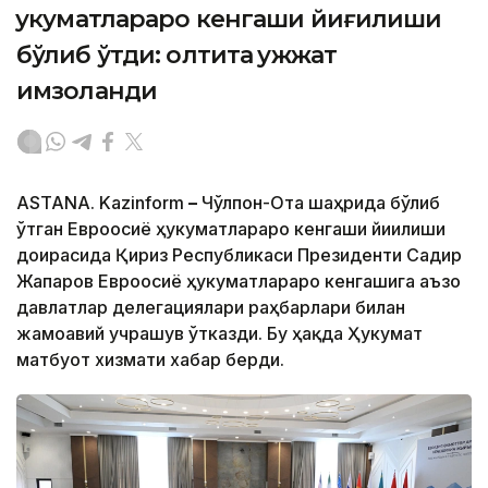
ҳукуматлараро кенгаши йиғилиши
бўлиб ўтди: олтита ҳужжат
имзоланди
ASTANA. Kazinform
–
Чўлпон-Ота шаҳрида бўлиб
ўтган Евроосиё ҳукуматлараро кенгаши йиғилиши
доирасида Қирғиз Республикаси Президенти Садир
Жапаров Евроосиё ҳукуматлараро кенгашига аъзо
давлатлар делегациялари раҳбарлари билан
жамоавий учрашув ўтказди. Бу ҳақда Ҳукумат
матбуот хизмати хабар берди.