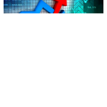
Фото: Миллий статистика қўмитаси
Йиллик истеъмол нархлари индекси (ИНИ) 106,4
% ни ташкил этиб, ўтган йилнинг шу ойига (2025
йил июль — 108,9 %) нисбатан 2,5 фоиз бандга
пасайди.
Июль ойида озиқ-овқат маҳсулотлари нархлари
ўртача 0,91 % га пасайиб, ноозиқ-овқат товарлари
0,3 % га ҳамда аҳолига кўрсатиладиган пуллик
хизматлар эса 0,5 % га қимматлашгани кузатилган.
Асосий озиқ-овқат маҳсулотларидан сабзи (12,6 %),