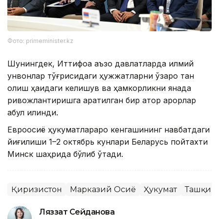
Фото: primeminister.kz
Шунингдек, Иттифоққа аъзо давлатларда илмий
унвонлар тўғрисидаги ҳужжатларни ўзаро тан
олиш ҳақидаги келишув ва ҳамкорликни янада
ривожлантиришга қаратилган бир қатор қарорлар
қабул қилинди.
Евроосиё ҳукуматлараро кенгашининг навбатдаги
йиғилиши 1–2 октябрь кунлари Беларусь пойтахти
Минск шаҳрида бўлиб ўтади.
Қирғизистон
Марказий Осиё
Ҳукумат
Ташқи с
Ляззат Сейданова