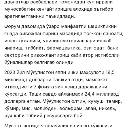
давлатлар раҳбарлари томонидан кўп қиррали
муносабатни кенгайтиришга алоҳида эътибор
қаратилаётганини таъкидлади.
Форум давомида ўзаро манфаатли шерикликни
янада ривожлантириш мақсадида тоғ-кон саноати,
қишлоқ хўжалиги, қурилиш материаллари ишлаб
чиқариш, тиббиёт, фармацевтика, озиқ-овқат, банк
секторини ривожлантириш каби қатор истиқболли
йўналишлар белгилаб олинди.
2023 йил Мўғулистон ялпи ички маҳсулоти 18,5
миллиард долларни ташкил этди, мамлакат
иқтисодиёти 7 фоизга яқин ўсиш даражасини
кўрсатди. Ташқи савдо айланмаси 24,4 миллиард
долларга етган. Мўғулистон олтин, кумуш, темир,
кўмир, мис, молибден, вольфрам, қалай, никель,
рух каби табиий ресурсларга бой.
Мулоқот чоғида чорвачилик ва қишлоқ хўжалиги