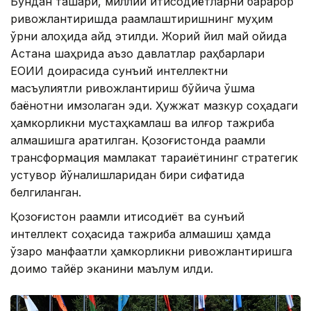
Бундан ташқари, миллий иқтисодиётларни барқарор
ривожлантиришда рақамлаштиришнинг муҳим
ўрни алоҳида қайд этилди. Жорий йил май ойида
Астана шаҳрида аъзо давлатлар раҳбарлари
ЕОИИ доирасида сунъий интеллектни
масъулиятли ривожлантириш бўйича қўшма
баёнотни имзолаган эди. Ҳужжат мазкур соҳадаги
ҳамкорликни мустаҳкамлаш ва илғор тажриба
алмашишга қаратилган. Қозоғистонда рақамли
трансформация мамлакат тараққиётининг стратегик
устувор йўналишларидан бири сифатида
белгиланган.
Қозоғистон рақамли иқтисодиёт ва сунъий
интеллект соҳасида тажриба алмашиш ҳамда
ўзаро манфаатли ҳамкорликни ривожлантиришга
доимо тайёр эканини маълум қилди.