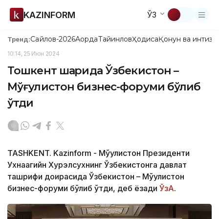
KAZINFORM
ЎЗ
Сайлов-2026
Ақорда
Тайинлов
Ҳодиса
Қонун ва интизо
Тренд:
10:14, 25 Июн 2024
Тошкент шаҳрида Ўзбекистон –
Мўғулистон бизнес-форуми бўлиб
ўтди
TASHKENT. Kazinform - Мўғулистон Президенти
Ухнаагийн Хурэлсухнинг Ўзбекистонга давлат
ташрифи доирасида Ўзбекистон – Мўғулистон
бизнес-форуми бўлиб ўтди, деб ёзади
ЎзА
.