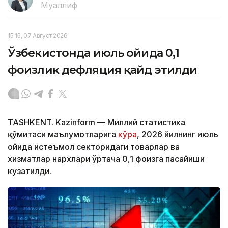
Муаллиф
15:15, 07 Август 2026
Ўзбекистонда июль ойида 0,1
фоизлик дефляция қайд этилди
TASHKENT. Kazinform — Миллий статистика
қўмитаси маълумотларига
кўра
, 2026 йилнинг июль
ойида истеъмол секторидаги товарлар ва
хизматлар нархлари ўртача 0,1 фоизга пасайиши
кузатилди.