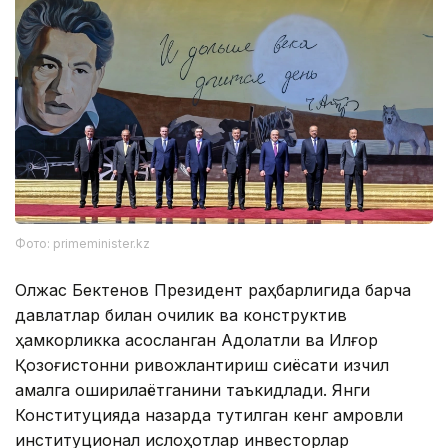
Фото: primeminister.kz
Олжас Бектенов Президент раҳбарлигида барча
давлатлар билан очиқлик ва конструктив
ҳамкорликка асосланган Адолатли ва Илғор
Қозоғистонни ривожлантириш сиёсати изчил
амалга оширилаётганини таъкидлади. Янги
Конституцияда назарда тутилган кенг қамровли
институционал ислоҳотлар инвесторлар