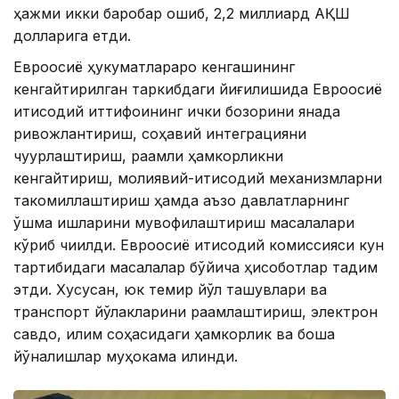
ҳажми икки баробар ошиб, 2,2 миллиард АҚШ
долларига етди.
Евроосиё ҳукуматлараро кенгашининг
кенгайтирилган таркибдаги йиғилишида Евроосиё
иқтисодий иттифоқининг ички бозорини янада
ривожлантириш, соҳавий интеграцияни
чуқурлаштириш, рақамли ҳамкорликни
кенгайтириш, молиявий-иқтисодий механизмларни
такомиллаштириш ҳамда аъзо давлатларнинг
қўшма ишларини мувофиқлаштириш масалалари
кўриб чиқилди. Евроосиё иқтисодий комиссияси кун
тартибидаги масалалар бўйича ҳисоботлар тақдим
этди. Хусусан, юк темир йўл ташувлари ва
транспорт йўлакларини рақамлаштириш, электрон
савдо, иқлим соҳасидаги ҳамкорлик ва бошқа
йўналишлар муҳокама қилинди.