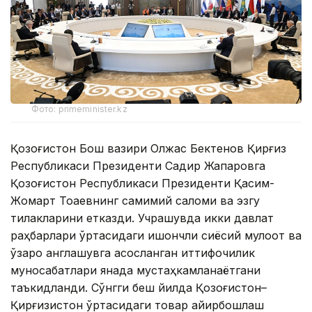
Фото: primeminister.kz
Қозоғистон Бош вазири Олжас Бектенов Қирғиз
Республикаси Президенти Садир Жапаровга
Қозоғистон Республикаси Президенти Қасим-
Жомарт Тоқаевнинг самимий саломи ва эзгу
тилакларини етказди. Учрашувда икки давлат
раҳбарлари ўртасидаги ишончли сиёсий мулоқот ва
ўзаро англашувга асосланган иттифоқчилик
муносабатлари янада мустаҳкамланаётгани
таъкидланди. Сўнгги беш йилда Қозоғистон–
Қирғизистон ўртасидаги товар айирбошлаш