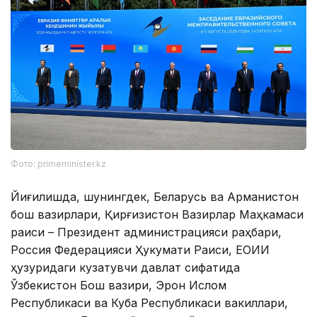
Фото: primeminister.kz
Йиғилишда, шунингдек, Беларусь ва Арманистон
бош вазирлари, Қирғизистон Вазирлар Маҳкамаси
раиси – Президент администрацияси раҳбари,
Россия Федерацияси Ҳукумати Раиси, ЕОИИ
ҳузуридаги кузатувчи давлат сифатида
Ўзбекистон Бош вазири, Эрон Ислом
Республикаси ва Куба Республикаси вакиллари,