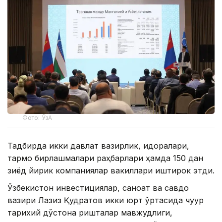
Фото: ЎзА
Тадбирда икки давлат вазирлик, идоралари,
тармоқ бирлашмалари раҳбарлари ҳамда 150 дан
зиёд йирик компаниялар вакиллари иштирок этди.
Ўзбекистон инвестициялар, саноат ва савдо
вазири Лазиз Қудратов икки юрт ўртасида чуқур
тарихий дўстона ришталар мавжудлиги,