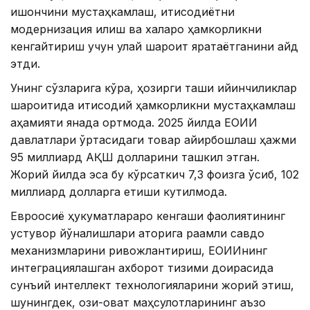
ишончини мустаҳкамлаш, иқтисодиётни
модернизация қилиш ва халқаро ҳамкорликни
кенгайтириш учун қулай шароит яратаётганини қайд
этди.
Унинг сўзларига кўра, ҳозирги ташқи қийинчиликлар
шароитида иқтисодий ҳамкорликни мустаҳкамлаш
аҳамияти янада ортмоқда. 2025 йилда ЕОИИ
давлатлари ўртасидаги товар айирбошлаш ҳажми
95 миллиард АҚШ долларини ташкил этган.
Жорий йилда эса бу кўрсаткич 7,3 фоизга ўсиб, 102
миллиард долларга етиши кутилмоқда.
Евроосиё ҳукуматлараро кенгаши фаолиятининг
устувор йўналишлари қаторига рақамли савдо
механизмларини ривожлантириш, ЕОИИнинг
интеграциялашган ахборот тизими доирасида
сунъий интеллект технологияларини жорий этиш,
шунингдек, озиқ-овқат маҳсулотларининг аъзо