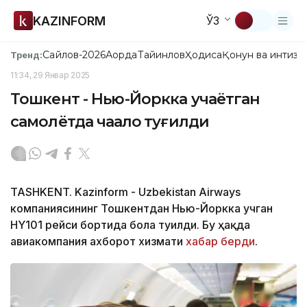
KAZINFORM
ЎЗ
Сайлов-2026
Ақорда
Тайинлов
Ҳодиса
Қонун ва интизо
Тренд:
11:34, 29 Январ 2025
Тошкент - Нью-Йоркка учаётган
самолётда чақалоқ туғилди
TASHKENT. Kazinform - Uzbekistan Airways
компаниясининг Тошкентдан Нью-Йоркка учган
HY101 рейси бортида бола туғилди. Бу ҳақда
авиакомпания ахборот хизмати
хабар берди
.