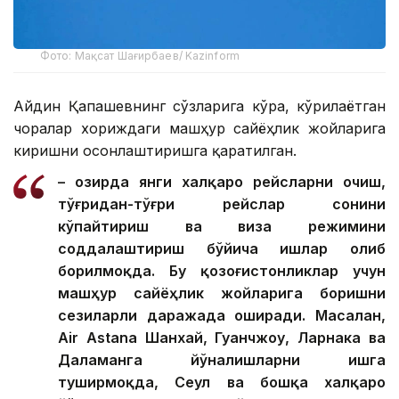
Фото: Мақсат Шағирбаев/ Kazinform
Айдин Қапашевнинг сўзларига кўра, кўрилаётган
чоралар хориждаги машҳур сайёҳлик жойларига
киришни осонлаштиришга қаратилган.
– Ҳозирда янги халқаро рейсларни очиш,
тўғридан-тўғри рейслар сонини
кўпайтириш ва виза режимини
соддалаштириш бўйича ишлар олиб
борилмоқда. Бу қозоғистонликлар учун
машҳур сайёҳлик жойларига боришни
сезиларли даражада оширади. Масалан,
Air Astana Шанхай, Гуанчжоу, Ларнака ва
Даламанга йўналишларни ишга
туширмоқда, Сеул ва бошқа халқаро