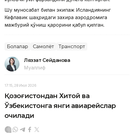
Шу муносабат билан экипаж Исландиянинг
Кефлавик шаҳридаги захира аэродромига
мажбурий қўниш қарорини қабул қилган.
Болалар
Самолёт
Транспорт
Ляззат Сейданова
Муаллиф
17:15, 28 Июл 2026
Қозоғистондан Хитой ва
Ўзбекистонга янги авиарейслар
очилади