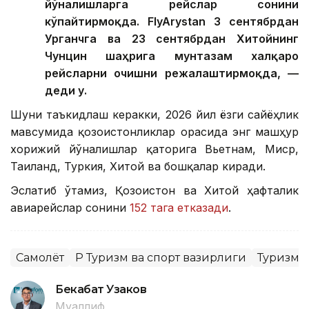
йўналишларга рейслар сонини
кўпайтирмоқда. FlyArystan 3 сентябрдан
Урганчга ва 23 сентябрдан Хитойнинг
Чунцин шаҳрига мунтазам халқаро
рейсларни очишни режалаштирмоқда, —
деди у.
Шуни таъкидлаш керакки, 2026 йил ёзги сайёҳлик
мавсумида қозоғистонликлар орасида энг машҳур
хорижий йўналишлар қаторига Вьетнам, Миср,
Таиланд, Туркия, Хитой ва бошқалар киради.
Эслатиб ўтамиз, Қозоғистон ва Хитой ҳафталик
авиарейслар сонини
152 тага етказади
.
Самолёт
ҚР Туризм ва спорт вазирлиги
Туризм
Бекабат Узаков
Муаллиф