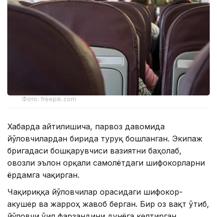
Фото: freepik.com
Хабарда айтилишича, парвоз давомида
йўловчилардан бирида туғруқ бошланган. Экипаж
бригадаси бошқарувчиси вазиятни баҳолаб,
овозли эълон орқали самолётдаги шифокорларни
ёрдамга чақирган.
Чақириққа йўловчилар орасидаги шифокор-
акушер ва жарроҳ жавоб берган. Бир оз вақт ўтиб,
йўловчи ўғил фарзандини дунёга келтирган.