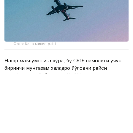
Фото: Көлік министрлігі
Нашр маълумотига кўра, бу C919 самолёти учун
биринчи мунтазам халқаро йўловчи рейси
ҳисобланади. Рейсларни Air China авиакомпанияси
амалга оширади.
Жадвалга мувофиқ, CA723 рейси Пекин вақти
билан соат 15:00 да Пекин халқаро аэропортидан
учиб чиқиб, маҳаллий вақт билан 17:15 да Улан-
Батордаги Чингизхон халқаро аэропортига
қўнади. Қайтишдаги CA724 рейси маҳаллий вақт
билан соат 18:30 да Улан-Батордан парвоз қилиб,