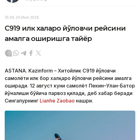
15:39, 20 Июл 2026
C919 илк халқаро йўловчи рейсини
амалга оширишга тайёр
ASTANA. Kazinform – Хитойлик C919 йўловчи
самолёти илк бор халқаро йўловчи рейсини амалга
оширади. 12 август куни самолёт Пекин–Улан-Батор
йўналиши бўйича парвоз қилади, деб хабар беради
Сингапурнинг
Lianhe Zaobao
нашри.