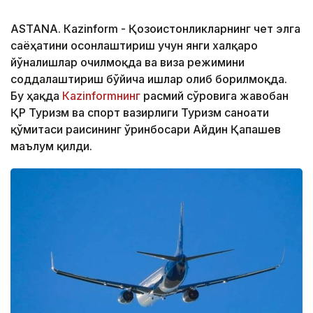
ASTANА. Кazinform - Қозоғистонликларнинг чет элга
саёҳатини осонлаштириш учун янги халқаро
йўналишлар очилмоқда ва виза режимини
соддалаштириш бўйича ишлар олиб борилмоқда.
Бу ҳақда
Кazinformнинг
расмий сўровига жавобан
ҚР Туризм ва спорт вазирлиги Туризм саноати
қўмитаси раисининг ўринбосари Айдин Қапашев
маълум қилди.