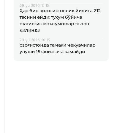
29 iyul 2026, 15:15
Ҳар бир қозоғистонлик йилига 212
тасини ейди: тухум бўйича
статистик маълумотлар эълон
қилинди
28 iyul 2026, 20:15
Қозоғистонда тамаки чекувчилар
улуши 15 фоизгача камайди