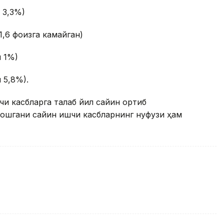
и 3,3%)
-1,6 фоизга камайган)
и 1%)
 5,8%).
чи касбларга талаб йил сайин ортиб
 ошгани сайин ишчи касбларнинг нуфузи ҳам