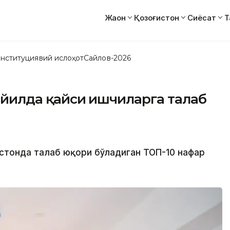
Жаҳон
Қозоғистон
Сиёсат
Т
нституциявий ислоҳот
Сайлов-2026
5 йилда қайси ишчиларга талаб
ғистонда талаб юқори бўладиган ТОП-10 нафар