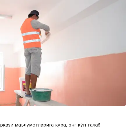
кази маълумотларига кўра, энг кўп талаб