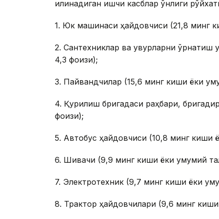
қилинадиган ишчи касблар ўнлиги рўйхати
1. Юк машинаси ҳайдовчиси (21,8 минг к
2. Сантехниклар ва қувурларни ўрнатиш 
4,3 фоизи);
3. Пайвандчилар (15,6 минг киши ёки уму
4. Қурилиш бригадаси раҳбари, бригадир
фоизи);
5. Автобус ҳайдовчиси (10,8 минг киши ё
6. Шивачи (9,9 минг киши ёки умумий тал
7. Электротехник (9,7 минг киши ёки уму
8. Трактор ҳайдовчилари (9,6 минг киши