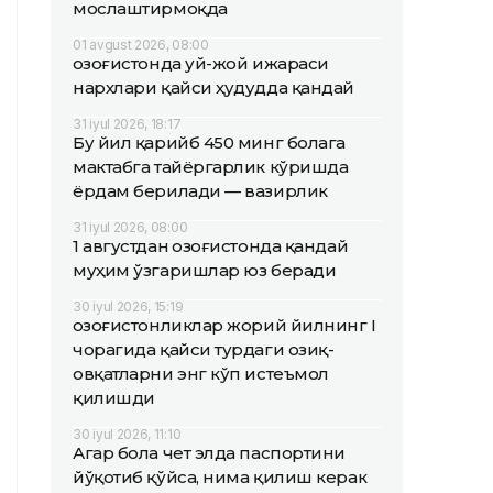
мослаштирмоқда
01 avgust 2026, 08:00
Қозоғистонда уй-жой ижараси
нархлари қайси ҳудудда қандай
31 iyul 2026, 18:17
Бу йил қарийб 450 минг болага
мактабга тайёргарлик кўришда
ёрдам берилади — вазирлик
31 iyul 2026, 08:00
1 августдан Қозоғистонда қандай
муҳим ўзгаришлар юз беради
30 iyul 2026, 15:19
Қозоғистонликлар жорий йилнинг I
чорагида қайси турдаги озиқ-
овқатларни энг кўп истеъмол
қилишди
30 iyul 2026, 11:10
Агар бола чет элда паспортини
йўқотиб қўйса, нима қилиш керак