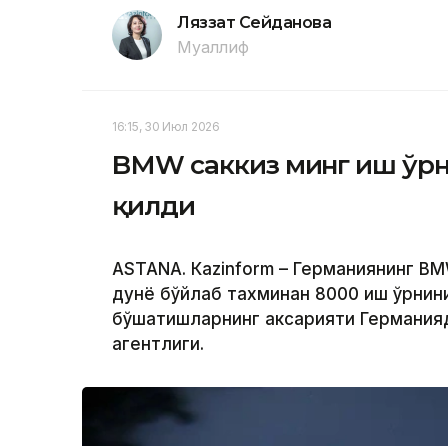
Ляззат Сейданова
Муаллиф
16:15, 30 Июл 2026
BМW саккиз минг иш ўр
қилди
ASTANА. Кazinform – Германиянинг B
дунё бўйлаб тахминан 8000 иш ўрни
бўшатишларнинг аксарияти Германияд
агентлиги.