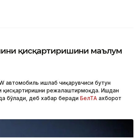
нини қисқартиришини маълум
МW автомобиль ишлаб чиқарувчиси бутун
ни қисқартиришни режалаштирмоқда. Ишдан
а бўлади, деб хабар беради
БелТА
ахборот