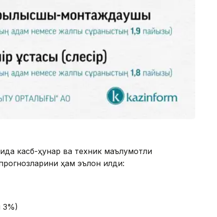
чида касб-ҳунар ва техник маълумотли
прогнозларини ҳам эълон қилди:
и 3%)