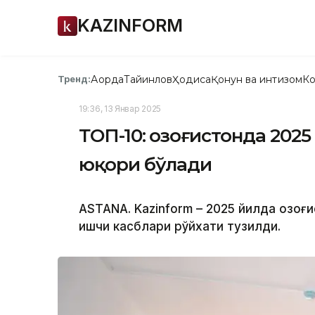
KAZINFORM
Ақорда
Тайинлов
Ҳодиса
Қонун ва интизом
Ко
Тренд:
19:36, 13 Январ 2025
ТОП-10: Қозоғистонда 202
юқори бўлади
ASTANA. Kazinform – 2025 йилда Қозо
ишчи касблари рўйхати тузилди.