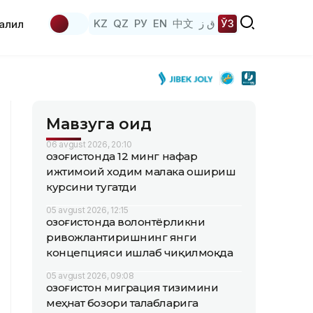
KZ
QZ
РУ
EN
中文
ق ز
ЎЗ
аҳлил
Мавзуга оид
06 avgust 2026, 20:10
Қозоғистонда 12 минг нафар
ижтимоий ходим малака ошириш
курсини тугатди
05 avgust 2026, 12:15
Қозоғистонда волонтёрликни
ривожлантиришнинг янги
концепцияси ишлаб чиқилмоқда
05 avgust 2026, 09:08
Қозоғистон миграция тизимини
меҳнат бозори талабларига