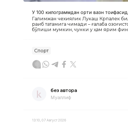
У 100 килограммдан ортиқ вазн тоифасид
Галимжан чехиялик Лукаш Крпалек била
рақиб татамига чиқмади – ғалаба қозоғи
бўлиши мумкин, чунки у ҳам ярим фина
Спорт
без автора
Муаллиф
13:10, 07 Август 2026