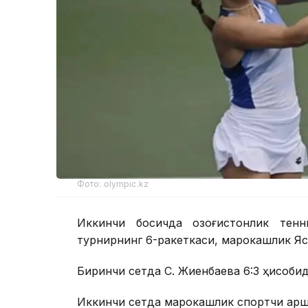
Фото: olympic.kz
Иккинчи босқичда қозоғистонлик тен
турнирнинг 6-ракеткаси, марокашлик Ясм
Биринчи сетда С. Жиенбаева 6:3 ҳисобида
Иккинчи сетда марокашлик спортчи қарши