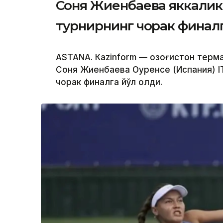
Соня Жиенбаева яккалик
турнирнинг чорак финалг
ASTANА. Кazinform — Қозоғистон терм
Соня Жиенбаева Оуренсе (Испания) I
чорак финалга йўл олди.