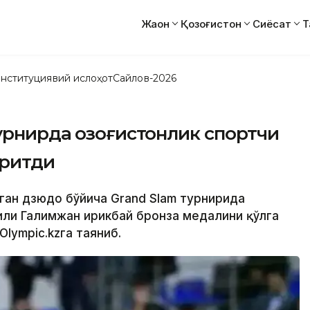
Жаҳон
Қозоғистон
Сиёсат
Т
нституциявий ислоҳот
Сайлов-2026
рнирда қозоғистонлик спортчи
иритди
тган дзюдо бўйича Grand Slam турнирида
ли Галимжан Қирикбай бронза медалини қўлга
Olympic.kzга таяниб.