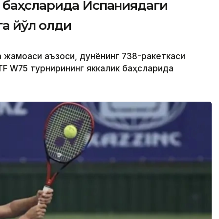
 баҳсларида Испаниядаги
а йўл олди
а жамоаси аъзоси, дунёнинг 738-ракеткаси
TF W75 турнирининг яккалик баҳсларида