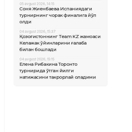
05 avgust 2026, 14:15
Соня Жиенбаева Испаниядаги
турнирнинг чорак финалига йўл
олди
04 avgust 2026, 15:37
Қозоғистоннинг Team KZ жамоаси
Келажак ўйинларини ғалаба
билан бошлади
04 avgust 2026, 15:15
Елена Рибакина Торонто
турнирида ўтган йилги
натижасини такрорлай оладими