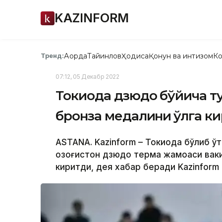
KAZINFORM
Ақорда
Тайинлов
Ҳодиса
Қонун ва интизом
Ко
Тренд:
07:12, 05 Декабр 2022
Токиода дзюдо бўйича ту
бронза медалини қўлга к
ASTANA. Kazinform – Токиода бўлиб ў
Қозоғистон дзюдо терма жамоаси ваки
киритди, дея хабар беради Kazinform 