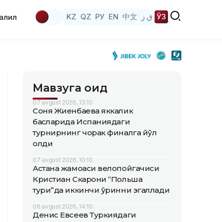
KZ
QZ
РУ
EN
中文
ق ز
ЎЗ
аҳлил
Мавзуга оид
07 avgust 2026, 13:10
Соня Жиенбаева яккалик
баҳсларида Испаниядаги
турнирнинг чорак финалга йўл
олди
07 avgust 2026, 10:10
Астана жамоаси велопойгачиси
Кристиан Скарони “Польша
тури”да иккинчи ўринни эгаллади
06 avgust 2026, 14:10
Денис Евсеев Туркиядаги