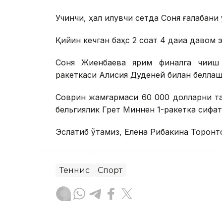
Учинчи, ҳал қилувчи сетда Соня ғалабани 
Қийин кечган баҳс 2 соат 4 дақиқа давом 
Соня Жиенбаева ярим финалга чиқиш
ракеткаси Алисия Дуденей билан беллаш
Соврин жамғармаси 60 000 долларни та
бельгиялик Грет Миннен 1-ракетка сифати
Эслатиб ўтамиз, Елена Рибакина Торонт
Теннис
Спорт