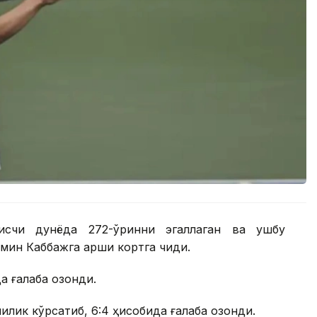
нисчи дунёда 272-ўринни эгаллаган ва ушбу
ин Каббажга қарши кортга чиқди.
 ғалаба қозонди.
лик кўрсатиб, 6:4 ҳисобида ғалаба қозонди.