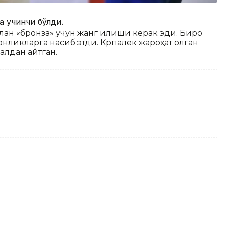
а учинчи бўлди.
н «бронза» учун жанг қилиши керак эди. Бироқ
стонликларга насиб этди. Крпалек жароҳат олган
лдан қайтган.