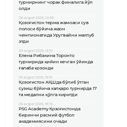
турнирнинг чорак финалига йўл
олди
06 avgust 2026, 13:39
Қозоғистон терма жамоаси сув
полоси бўйича жаҳон
чемпионатида Уругвайни мағлуб
этди
06 avgust 2026, 12:10
Елена Рибакина Торонто
турнирида қийин кечган ўйинда
ғалаба қозонди
05 avgust 2026, 19:15
Қозоғистон АҚШда бўлиб ўтган
сузиш бўйича халқаро турнирда 17
та медални қўлга киритди
05 avgust 2026, 16:15
PSG Academy Қозоғистонда
биринчи расмий футбол
академиясини очади