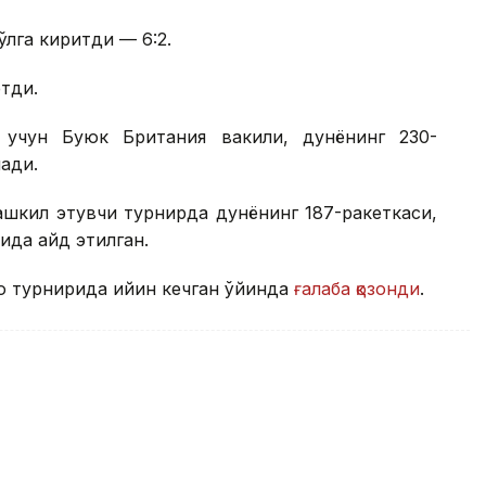
қўлга киритди — 6:2.
этди.
 учун Буюк Британия вакили, дунёнинг 230-
ади.
шкил этувчи турнирда дунёнинг 187-ракеткаси,
да қайд этилган.
о турнирида қийин кечган ўйинда
ғалаба қозонди
.