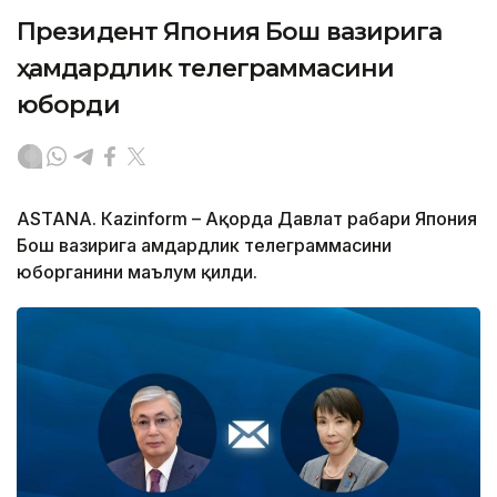
Президент Япония Бош вазирига
ҳамдардлик телеграммасини
юборди
ASTANА. Кazinform – Ақорда Давлат раҳбари Япония
Бош вазирига ҳамдардлик телеграммасини
юборганини маълум қилди.