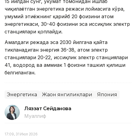
15 йилдан сўнг, ҳукумат томонидан ишлаб
чиқилаётган энергетика режаси лойиҳасига кўра,
умумий эҳтиёжнинг қарийб 20 фоизини атом
энергетикаси, 30-40 фоизини эса иссиқлик электр
станциялари қоплайди.
Амалдаги режада эса 2030 йилгача қайта
тикланадиган энергия 36-38, атом электр
станциялари 20-22, иссиқлик электр станциялари
41, водород ва аммиак 1 фоизни ташкил қилиши
белгиланган.
Энергетика
Жаҳон янгиликлари
Япония
Ляззат Сейданова
Муаллиф
17:09, 31 Июл 2026