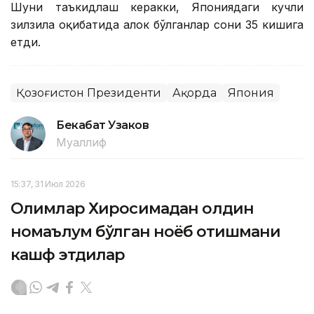
Шуни таъкидлаш керакки, Япониядаги кучли
зилзила оқибатида ҳалок бўлганлар сони 35 кишига
етди.
Қозоғистон Президенти
Ақорда
Япония
Бекабат Узаков
Муаллиф
15:37, 31 Июл 2026
Олимлар Хиросимадан олдин
номаълум бўлган ноёб қотишмани
кашф этдилар