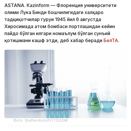
ASTANА. Кazinform — Флоренция университети
олими Лука Бинди бошчилигидаги халқаро
тадқиқотчилар гуруҳи 1945 йил 6 августда
Хиросимада атом бомбаси портлашидан кейин
пайдо бўлган илгари номаълум бўлган сунъий
қотишмани кашф этди, деб хабар беради
БелТА
.
Фото: Shutterstock/FOTODOM