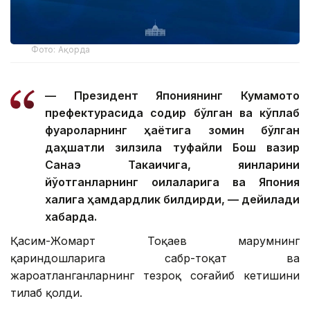
Фото: Ақорда
— Президент Япониянинг Кумамото
префектурасида содир бўлган ва кўплаб
фуқароларнинг ҳаётига зомин бўлган
даҳшатли зилзила туфайли Бош вазир
Санаэ Такаичига, яқинларини
йўқотганларнинг оилаларига ва Япония
халқига ҳамдардлик билдирди, — дейилади
хабарда.
Қасим-Жомарт Тоқаев марҳумнинг
қариндошларига сабр-тоқат ва
жароҳатланганларнинг тезроқ соғайиб кетишини
тилаб қолди.