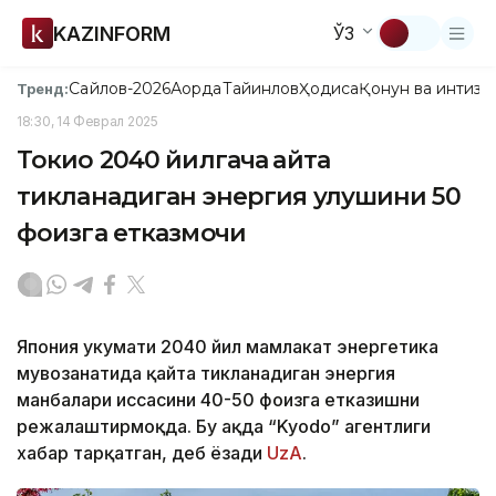
KAZINFORM
ЎЗ
Сайлов-2026
Ақорда
Тайинлов
Ҳодиса
Қонун ва интизо
Тренд:
18:30, 14 Феврал 2025
Токио 2040 йилгача қайта
тикланадиган энергия улушини 50
фоизга етказмоқчи
Япония ҳукумати 2040 йил мамлакат энергетика
мувозанатида қайта тикланадиган энергия
манбалари ҳиссасини 40-50 фоизга етказишни
режалаштирмоқда. Бу ҳақда “Kyodo” агентлиги
хабар тарқатган, деб ёзади
UzA
.