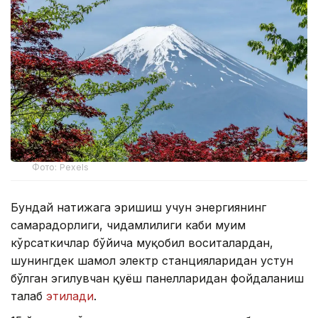
Фото: Pexels
Бундай натижага эришиш учун энергиянинг
самарадорлиги, чидамлилиги каби муҳим
кўрсаткичлар бўйича муқобил воситалардан,
шунингдек шамол электр станцияларидан устун
бўлган эгилувчан қуёш панелларидан фойдаланиш
талаб
этилади
.