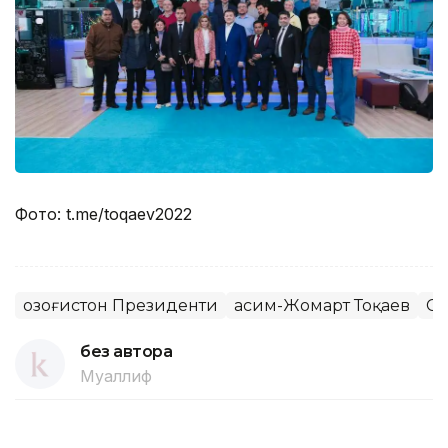
Фото: t.me/toqaev2022
Қозоғистон Президенти
Қасим-Жомарт Тоқаев
Са
без автора
Муаллиф