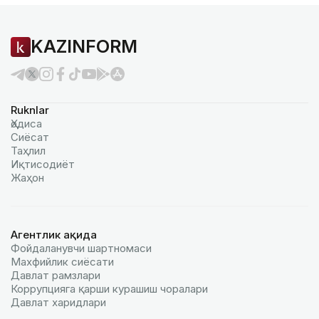
KAZINFORM
Ruknlar
Ҳодиса
Сиёсат
Таҳлил
Иқтисодиёт
Жаҳон
Агентлик ҳақида
Фойдаланувчи шартномаси
Махфийлик сиёсати
Давлат рамзлари
Коррупцияга қарши курашиш чоралари
Давлат харидлари