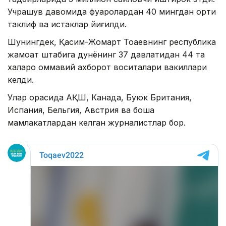
Учрашув давомида фуқаролардан 40 мингдан ортиқ
таклиф ва истаклар йиғилди.
Шунингдек, Қасим-Жомарт Тоқаевнинг республика
жамоат штабига дунёнинг 37 давлатидан 44 та
халқаро оммавий ахборот воситалари вакиллари
келди.
Улар орасида АҚШ, Канада, Буюк Британия,
Испания, Бельгия, Австрия ва бошқа
мамлакатлардан келган журналистлар бор.