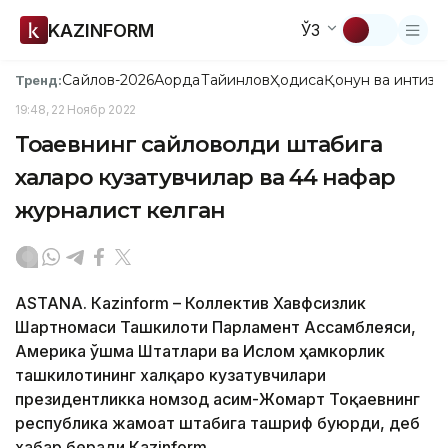
KAZINFORM
ЎЗ
Сайлов-2026
Ақорда
Тайинлов
Ҳодиса
Қонун ва интизо
Тренд:
19:48, 22 Ноябр 2022
Тоқаевнинг сайловолди штабига
халқаро кузатувчилар ва 44 нафар
журналист келган
ASTANA. Кazinform – Коллектив Хавфсизлик
Шартномаси Ташкилоти Парламент Ассамблеяси,
Америка Қўшма Штатлари ва Ислом ҳамкорлик
ташкилотининг халқаро кузатувчилари
президентликка номзод Қасим-Жомарт Тоқаевнинг
республика жамоат штабига ташриф буюрди, деб
хабар беради Кazinform.