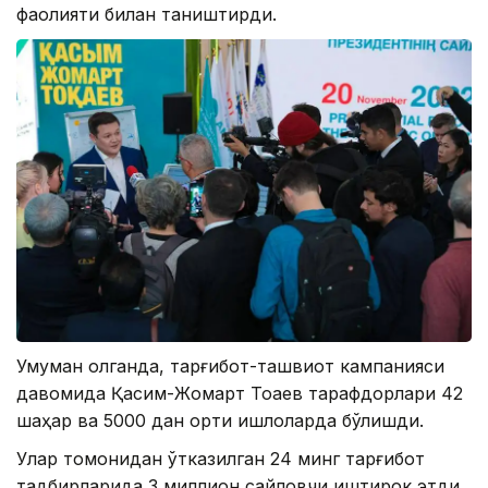
фаолияти билан таништирди.
Умуман олганда, тарғибот-ташвиқот кампанияси
давомида Қасим-Жомарт Тоқаев тарафдорлари 42
шаҳар ва 5000 дан ортиқ қишлоқларда бўлишди.
Улар томонидан ўтказилган 24 минг тарғибот
тадбирларида 3 миллион сайловчи иштирок этди.