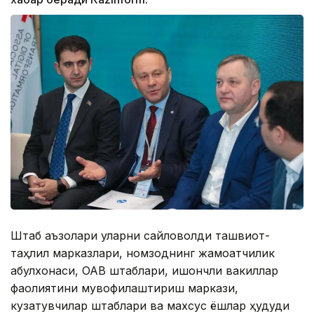
Штаб аъзолари уларни сайловолди ташвиқот-
таҳлил марказлари, номзоднинг жамоатчилик
қабулхонаси, ОАВ штаблари, ишончли вакиллар
фаолиятини мувофиқлаштириш маркази,
кузатувчилар штаблари ва махсус ёшлар ҳудуди