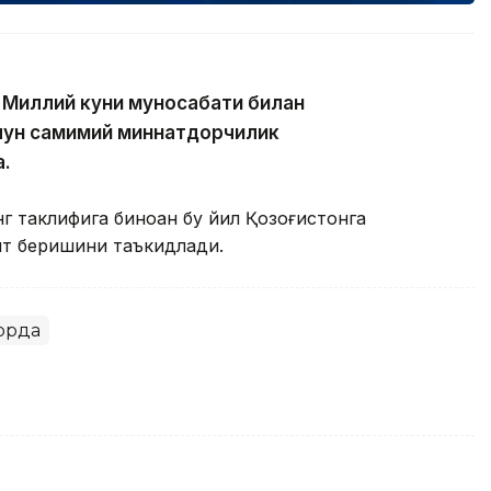
 Миллий куни муносабати билан
чун самимий миннатдорчилик
а.
 таклифига биноан бу йил Қозоғистонга
ият беришини таъкидлади.
қорда