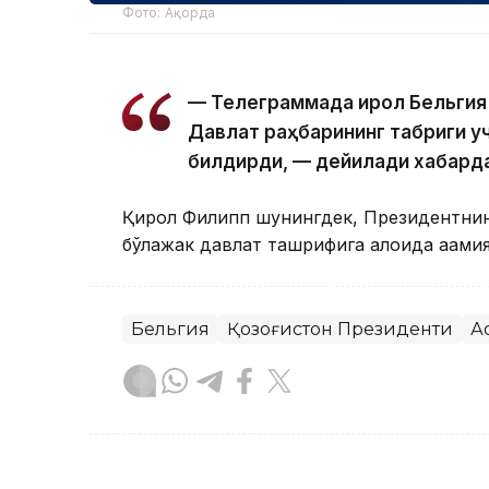
Фото: Ақорда
— Телеграммада Қирол Бельгия
Давлат раҳбарининг табриги у
билдирди, — дейилади хабард
Қирол Филипп шунингдек, Президентнинг
бўлажак давлат ташрифига алоҳида аҳам
Бельгия
Қозоғистон Президенти
А
Бекабат Узаков