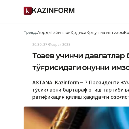
KAZINFORM
Ақорда
Тайинлов
Ҳодиса
Қонун ва интизом
Ко
Тренд:
20:30, 27 Феврал 2023
Тоқаев учинчи давлатлар 
тўғрисидаги қонунни имз
ASTANA. Kazinform – ҚР Президенти «
тўсиқларни бартараф этиш тартиби в
ратификация қилиш ҳақида»ги Қозоғис