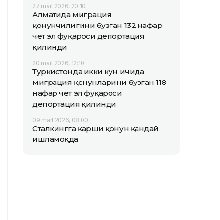
27 mart 2026, 20:10
Алматида миграция
қонунчилигини бузган 132 нафар
чет эл фуқароси депортация
қилинди
20 mart 2026, 12:10
Туркистонда икки кун ичида
миграция қонунларини бузган 118
нафар чет эл фуқароси
депортация қилинди
09 mart 2026, 08:00
Сталкингга қарши қонун қандай
ишламоқда