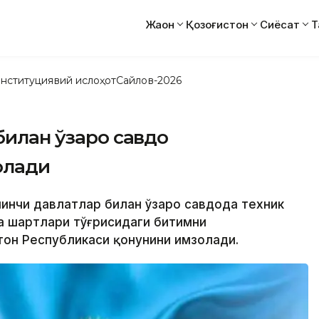
Жаҳон
Қозоғистон
Сиёсат
Т
нституциявий ислоҳот
Сайлов-2026
билан ўзаро савдо
олади
Учинчи давлатлар билан ўзаро савдода техник
а шартлари тўғрисидаги битимни
тон Республикаси қонунини имзолади.