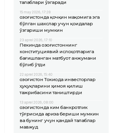
талаблари ўзгаради
15 may 2026, 17:28
Қозоғистонда қочқин мақомига эга
бўлган шахслар учун қоидалар
ўзгариши мумкин
23 aprel 2026, 17:10
Пекинда Қозоғистоннинг
конституциявий ислоҳотларига
бағишланган матбуот анжумани
бўлиб ўтди
22 aprel 2026, 15:40
Қозоғистон Токиода инвесторлар
ҳуқуқларини ҳимоя қилиш
тажрибасини таништирди
13 aprel 2026, 08:00
Қозоғистонда ким банкротлик
тўғрисида ариза бериши мумкин
ва бунинг учун қандай талаблар
мавжуд