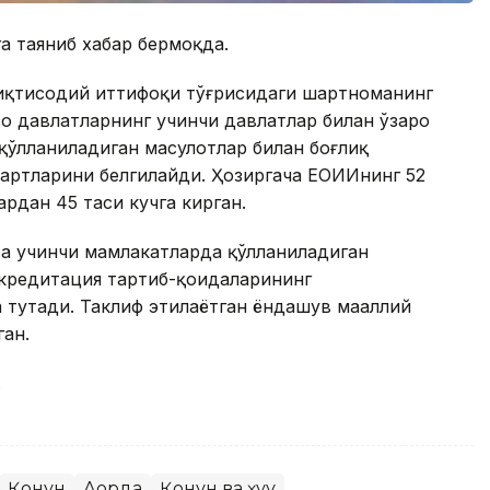
га таяниб хабар бермоқда.
иқтисодий иттифоқи тўғрисидаги шартноманинг
зо давлатларнинг учинчи давлатлар билан ўзаро
ўлланиладиган маҳсулотлар билан боғлиқ
артларини белгилайди. Ҳозиргача ЕОИИнинг 52
ардан 45 таси кучга кирган.
ва учинчи мамлакатларда қўлланиладиган
ккредитация тартиб-қоидаларининг
тутади. Таклиф этилаётган ёндашув маҳаллий
ан.
.
Қонун
Ақорда
Қонун ва ҳуқуқ