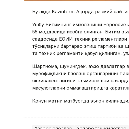
Бу ҳақда Kazinform Ақорда расмий сайти
Ушбу Битимнинг имзоланиши Евроосиё 
55 моддасида ҳисобга олинган. Битим аъ
савдосида ЕОИИ техник регламентлари қ
тўсиқларни бартараф этиш тартиби ва ш
та техник регламенти қабул қилинган, ул
Шартнома, шунингдек, аъзо давлатлар 
мувофиқликни баҳолаш органларининг а
эквивалентлигини таъминлашни назарда 
маҳсулотларни оммалаштиришга қаратилг
Қонун матни матбуотда эълон қилинади
Халқаро алоқалар
Халқаро ташкилотлар