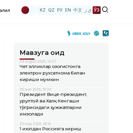
KZ
QZ
РУ
EN
中文
ق ز
ЎЗ
аҳлил
Мавзуга оид
04 avgust 2026, 14:37
Чет элликлар Қозоғистонга
электрон рухсатнома билан
кириши мумкин
05 iyun 2026, 10:24
Президент Вице-президент,
Қурултой ва Халқ Кенгаши
тўғрисидаги ҳужжатларни
имзолади
20 may 2026, 18:10
1 июлдан Россияга кириш