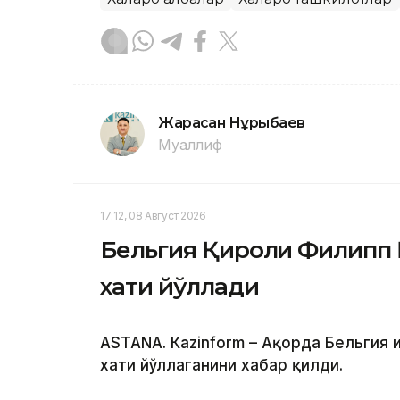
Жарасқан Нұрыбаев
Муаллиф
17:12, 08 Август 2026
Бельгия Қироли Филипп 
хати йўллади
ASTANА. Кazinform – Ақорда Бельгия 
хати йўллаганини хабар қилди.