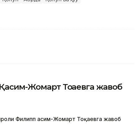
Қасим-Жомарт Тоқаевга жавоб
Қироли Филипп Қасим-Жомарт Тоқаевга жавоб