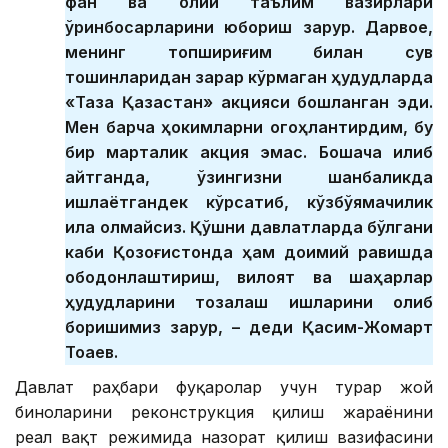
фан ва олий таълим вазирлари
ўринбосарларини юбориш зарур. Дарвоқе,
менинг топшириғим билан сув
тошқинларидан зарар кўрмаган ҳудудларда
«Таза Қазақстан» акцияси бошланган эди.
Мен барча ҳокимларни огоҳлантирдим, бу
бир марталик акция эмас. Бошқача қилиб
айтганда, ўзингизни шанбаликда
ишлаётгандек кўрсатиб, кўзбўямачилик
қила олмайсиз. Қўшни давлатларда бўлгани
каби Қозоғистонда ҳам доимий равишда
ободонлаштириш, вилоят ва шаҳарлар
ҳудудларини тозалаш ишларини олиб
боришимиз зарур, – деди Қасим-Жомарт
Тоқаев.
Давлат раҳбари фуқаролар учун турар жой
биноларини реконструкция қилиш жараёнини
реал вақт режимида назорат қилиш вазифасини