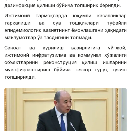
дезинфекция қилиши бўйича топшириқ берилди.
Ижтимоий тармоқларда юқумли касалликлар
тарқалиши ва сув тошқинлари туфайли
эпидемиологик вазиятнинг ёмонлашгани ҳақидаги
маълумотлар ўз тасдиғини топмади.
Саноат ва қурилиш вазирлигига уй-жой,
ижтимоий инфратузилма ва коммунал хўжалиги
объектларини реконструция қилиш ишларини
мувофиқлаштириш бўйича тезкор гуруҳ тузиш
топширилди.