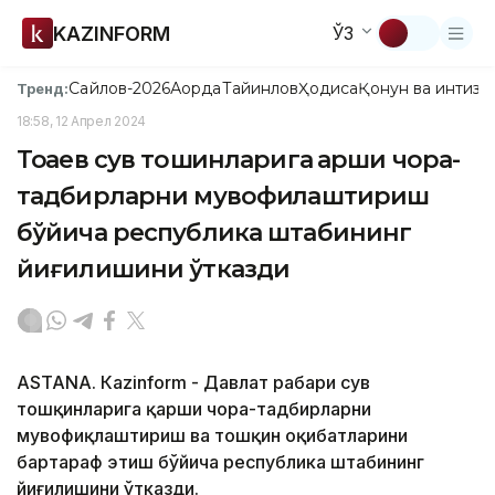
KAZINFORM
ЎЗ
Сайлов-2026
Ақорда
Тайинлов
Ҳодиса
Қонун ва интизо
Тренд:
18:58, 12 Апрел 2024
Тоқаев сув тошқинларига қарши чора-
тадбирларни мувофиқлаштириш
бўйича республика штабининг
йиғилишини ўтказди
ASTANА. Кazinform - Давлат раҳбари сув
тошқинларига қарши чора-тадбирларни
мувофиқлаштириш ва тошқин оқибатларини
бартараф этиш бўйича республика штабининг
йиғилишини ўтказди.