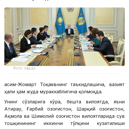
Фото: Ақорда
Қасим-Жомарт Тоқаевнинг таъкидлашича, вазият
ҳали ҳам жуда мураккаблигича қолмоқда.
Унинг сўзларига кўра, бешта вилоятда, яъни
Атирау, Ғарбий Қозоғистон, Шарқий Қозоғистон,
Ақмола ва Шимолий Қозоғистон вилоятларида сув
тошқинининг иккинчи тўлқини кузатилиши