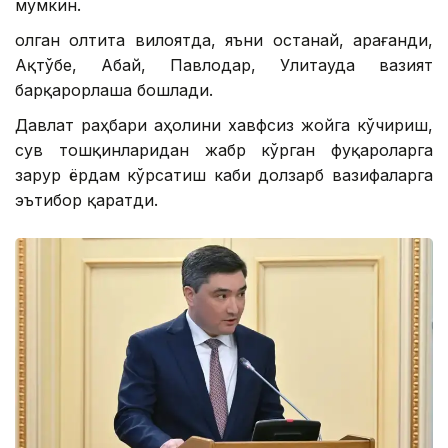
мумкин.
Қолган олтита вилоятда, яъни Қостанай, Қарағанди,
Ақтўбе, Абай, Павлодар, Улитауда вазият
барқарорлаша бошлади.
Давлат раҳбари аҳолини хавфсиз жойга кўчириш,
сув тошқинларидан жабр кўрган фуқароларга
зарур ёрдам кўрсатиш каби долзарб вазифаларга
эътибор қаратди.