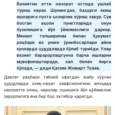
Вазиятни қаттиқ назорат остида ушлаб
туриш керак. Шунингдек, баҳорги экиш
ишларига пухта ҳозирлик кўриш зарур. Сув
босган аҳоли пунктларида қонун
бузилишига йўл қўйилмаслиги даркор.
Менинг топшириғим билан Ҳукумат
раҳбари ва унинг ўринбосарлари айни
кунларда ҳудудларда бўлиб турибди. Улар
вазият барқарорлашгунча барча ишларни
мувофиқлаштиради, халқ билан бирга
бўлади, — деди Қасим-Жомарт Тоқаев.
Давлат раҳбари табиий офатдан жабр кўрган
ҳудудларда озиқ-овқат хавфсизлигини алоҳида
назоратга олиш, нархлар ошишига йўл қўймаслик
зарурлигига яна бир бор эътибор қаратди.