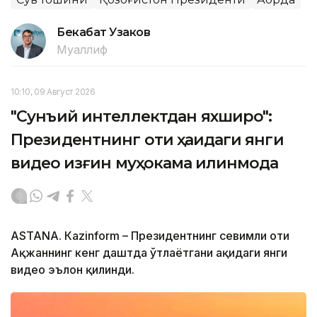
Бекабат Узаков
Муаллиф
10:10, 09 Август 2026
"Сунъий интеллектдан яхшироқ":
Президентнинг оти ҳақидаги янги
видео қизғин муҳокама қилинмоқда
ASTANА. Кazinform – Президентнинг севимли оти
Ақжаннинг кенг даштда ўтлаётгани ҳақидаги янги
видео эълон қилинди.