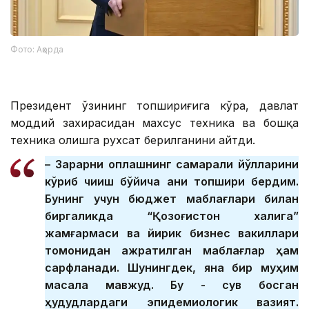
Фото: Ақорда
Президент ўзининг топшириғига кўра, давлат
моддий захирасидан махсус техника ва бошқа
техника олишга рухсат берилганини айтди.
– Зарарни қоплашнинг самарали йўлларини
кўриб чиқиш бўйича аниқ топшириқ бердим.
Бунинг учун бюджет маблағлари билан
биргаликда “Қозоғистон халқига”
жамғармаси ва йирик бизнес вакиллари
томонидан ажратилган маблағлар ҳам
сарфланади. Шунингдек, яна бир муҳим
масала мавжуд. Бу - сув босган
ҳудудлардаги эпидемиологик вазият.