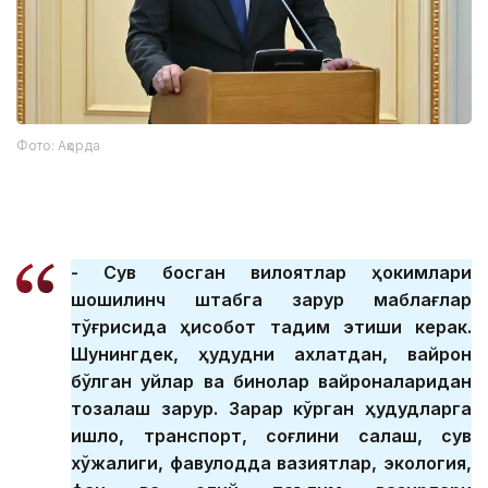
Фото: Ақорда
- Сув босган вилоятлар ҳокимлари
шошилинч штабга зарур маблағлар
тўғрисида ҳисобот тақдим этиши керак.
Шунингдек, ҳудудни ахлатдан, вайрон
бўлган уйлар ва бинолар вайроналаридан
тозалаш зарур. Зарар кўрган ҳудудларга
қишлоқ, транспорт, соғлиқни сақлаш, сув
хўжалиги, фавқулодда вазиятлар, экология,