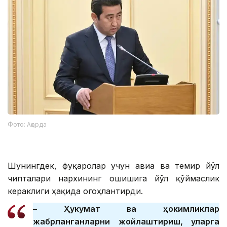
Фото: Ақорда
Шунингдек, фуқаролар учун авиа ва темир йўл
чипталари нархининг ошишига йўл қўймаслик
кераклиги ҳақида огоҳлантирди.
– Ҳукумат ва ҳокимликлар
жабрланганларни жойлаштириш, уларга