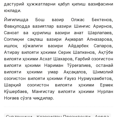
дастурий ҳужжатларни қабул қилиш вазифасини
юклади.
Йиғилишда Бош вазир Олжас Бектенов,
Фавқулодда вазиятлар вазири Шинғис Арирнов,
Саноат ва қурилиш вазири Қанат Шарлапаев,
Соғлиқни сақлаш вазири Ақмарал Алназарова,
Қишлоқ хўжалиги вазири Айдарбек Сапаров,
Атирау вилояти ҳокими Серик Шапкенов, Ақтўбе
вилояти ҳокими Асхат Шахаров, Ғарбий Қозоғистон
вилояти ҳокими Нариман Тўреғалиев, Қостанай
вилояти ҳокими Қумар Ақсақалов, Шимолий
Қозоғистон вилояти ҳокими Ғауез Нурмухамбетов,
Шарқий Қозоғистон вилояти ҳокими Ермек
Кўшербаев, Манғистау вилояти ҳокими Нурлан
Ноғаев сўзга чиқдилар.
Сув тошқини
Қозоғистон Президенти
Ақорда