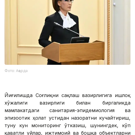
Фото: Ақорда
Йиғилишда Соғлиқни сақлаш вазирлигига Қишлоқ
хўжалиги вазирлиги билан биргаликда
мамлакатдаги санитария-эпидемиология ва
эпизоотик ҳолат устидан назоратни кучайтириш,
туну кун мониторинг ўтказиш, шунингдек, кўп
қаватли уйлар, ижтимоий ва бошқа объектларни