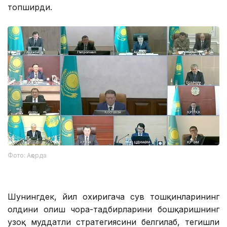
топширди.
Фото: Ақорда
Шунингдек, йил охиригача сув тошқинларининг
олдини олиш чора-тадбирларини бошқаришнинг
узоқ муддатли стратегиясини белгилаб, тегишли