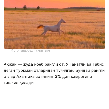
Фото: видеодан скриншот
Ақжан — жуда ноёб рангли от. У Ганатли ва Табис
деган туркман отларидан туғилган. Бундай рангли
отлар Ахалтака зотининг 3% дан камроғини
ташкил қилади.
Шунинг учун Ақжаннинг шуҳрати бутун дунёга ва
ижтимоий тармоқларда тарқалди.
Даштдан олинган видео 2 миллиондан ортиқ