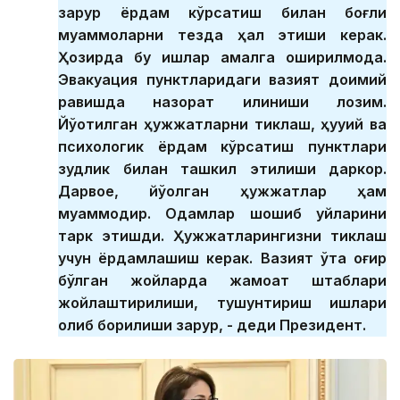
зарур ёрдам кўрсатиш билан боғлиқ
муаммоларни тезда ҳал этиши керак.
Ҳозирда бу ишлар амалга оширилмоқда.
Эвакуация пунктларидаги вазият доимий
равишда назорат қилиниши лозим.
Йўқотилган ҳужжатларни тиклаш, ҳуқуқий ва
психологик ёрдам кўрсатиш пунктлари
зудлик билан ташкил этилиши даркор.
Дарвоқе, йўқолган ҳужжатлар ҳам
муаммодир. Одамлар шошиб уйларини
тарк этишди. Ҳужжатларингизни тиклаш
учун ёрдамлашиш керак. Вазият ўта оғир
бўлган жойларда жамоат штаблари
жойлаштирилиши, тушунтириш ишлари
олиб борилиши зарур, - деди Президент.