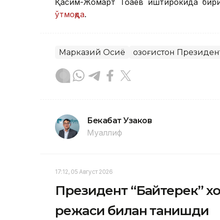
Қасим-Жомарт Тоқаев иштирокида бир
ўтмоқда
.
Марказий Осиё
Қозоғистон Президен
Бекабат Узаков
Муаллиф
17:12, 05 Август 2026
Президент “Байтерек” 
режаси билан танишди