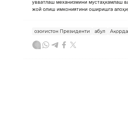
қувватлаш механизмини мустаҳкамлаш ваз
жой олиш имкониятини оширишга алоҳид
Қозоғистон Президенти
Қабул
Ақорда
Бекабат Узаков
Муаллиф
12:35, 05 Август 2026
Қасим-Жомарт Тоқаевнинг
нашр этилди