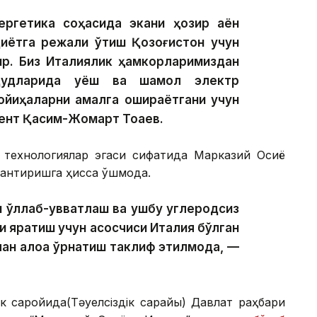
ергетика соҳасида экани ҳозир аён
диётга режали ўтиш Қозоғистон учун
ир. Биз Италиялик ҳамкорларимиздан
удудларида қуёш ва шамол электр
лойиҳаларни амалга ошираётгани учун
ент Қасим-Жомарт Тоқаев.
й технологиялар эгаси сифатида Марказий Осиё
антиришга ҳисса қўшмоқда.
 қўллаб-қувватлаш ва ушбу углеродсиз
и яратиш учун асосчиси Италия бўлган
лан алоқа ўрнатиш таклиф этилмоқда, —
к саройида(Тәуелсіздік сарайы) Давлат раҳбари