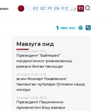
KZ
QZ
РУ
EN
中文
ق ز
ЎЗ
аҳлил
Мавзуга оид
05 avgust 2026, 17:12
Президент “Байтерек”
холдингининг ривожланиш
режаси билан танишди
05 avgust 2026, 12:35
Қасим-Жомарт Тоқаевнинг
танланган нутқлари тўплами нашр
этилди
04 avgust 2026, 18:05
Президент Пашинянни
Арманистон Бош вазири