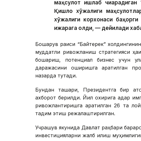
маҳсулот ишлаб чиқарадиган 1
Қишлоқ хўжалиги маҳсулотлар
хўжалиги корхонаси баҳорги 
ижарага олди, — дейилади хаб
Бошқарув раиси “Байтерек” холдингинин
муддатли ривожланиш стратегияси ҳақ
бошқариш, потенциал бизнес учун қ
даражасини оширишга қаратилган пр
назарда тутади.
Бундан ташқари, Президентга бир қат
ахборот берилди. Йил охирига қадар и
ривожлантиришга қаратилган 26 та ло
тақдим этиш режалаштирилган.
Учрашув якунида Давлат раҳбари барқар
инвестицияларни жалб қилиш муҳимлигин