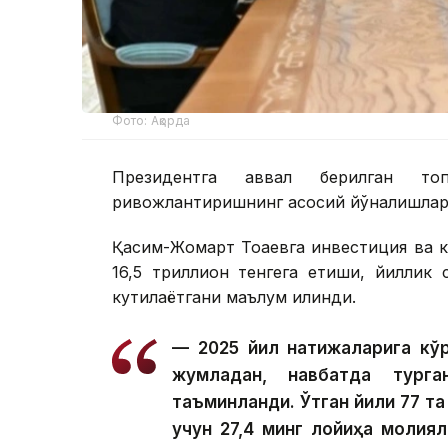
Фото: Ақорда
Президентга аввал берилган топ
ривожлантиришнинг асосий йўналишлари
Қасим-Жомарт Тоқаевга инвестиция ва к
16,5 триллион тенгега етиши, йиллик
кутилаётгани маълум қилинди.
— 2025 йил натижаларига кўр
жумладан, навбатда тург
таъминланди. Ўтган йили 77 та
учун 27,4 минг лойиҳа молия