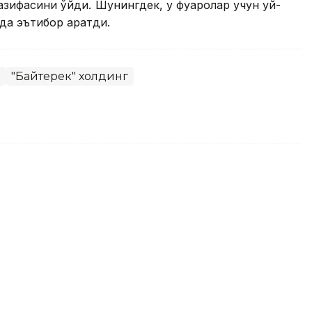
ифасини қўйди. Шунингдек, у фуқаролар учун уй-
а эътибор қаратди.
"Байтерек" холдинг
 танланган нутқлари тўплами