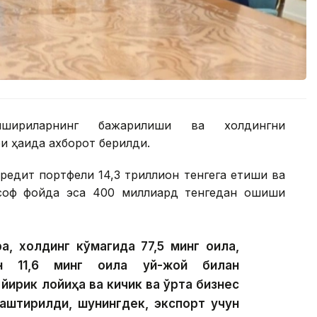
шириқларнинг бажарилиши ва холдингни
 ҳақида ахборот берилди.
редит портфели 14,3 триллион тенгега етиши ва
 соф фойда эса 400 миллиард тенгедан ошиши
а, холдинг кўмагида 77,5 минг оила,
ан 11,6 минг оила уй-жой билан
 йирик лойиҳа ва кичик ва ўрта бизнес
лаштирилди, шунингдек, экспорт учун