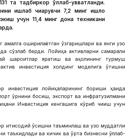
31 та тадбиркор қўллаб-қувватланди.
ини ишлаб чиқарувчи 7,2 минг қишлоқ
экиш учун 11,4 минг дона техникани
арда.
г амалга оширилаётган ўзгаришлари ва янги узоқ
ида сўзлаб берди. Лойиҳа активларни самарали
улай шароитлар яратиш ва аҳолининг турмуш
оактив инвестиция холдинг моделига ўтишни
ор инвестиция лойиҳаларининг бориши ҳақида
мпорт ўрнини босиш, экспорт ва инфратузилмани
йиҳани Инвестиция кенгашига кўриб чиқиш учун
ор иқтисодий ўсишни таъминлаш ва узоқ муддатли
и таъкидлади ва кичик ва ўрта бизнесни қўллаб-