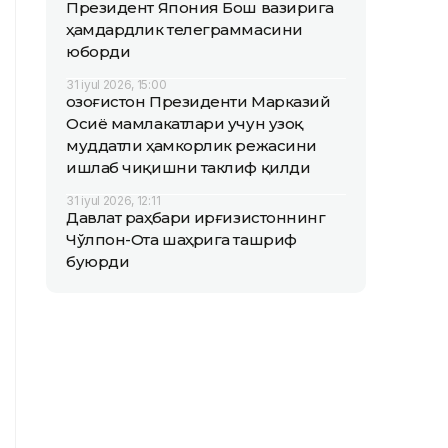
Президент Япония Бош вазирига
ҳамдардлик телеграммасини
юборди
31 iyul 2026, 15:00
Қозоғистон Президенти Марказий
Осиё мамлакатлари учун узоқ
муддатли ҳамкорлик режасини
ишлаб чиқишни таклиф қилди
31 iyul 2026, 12:11
Давлат раҳбари Қирғизистоннинг
Чўлпон-Ота шаҳрига ташриф
буюрди