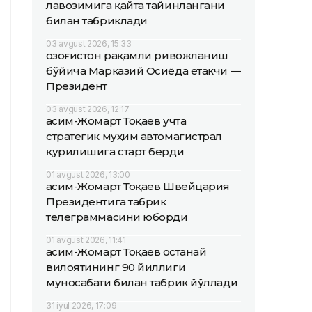
лавозимига қайта тайинлангани
билан табриклади
03 avgust 2026, 15:33
Қозоғистон рақамли ривожланиш
бўйича Марказий Осиёда етакчи —
Президент
03 avgust 2026, 12:17
Қасим-Жомарт Тоқаев учта
стратегик муҳим автомагистрал
қурилишига старт берди
01 avgust 2026, 13:00
Қасим-Жомарт Тоқаев Швейцария
Президентига табрик
телеграммасини юборди
01 avgust 2026, 11:41
Қасим-Жомарт Тоқаев Қостанай
вилоятининг 90 йиллиги
муносабати билан табрик йўллади
31 iyul 2026, 17:09