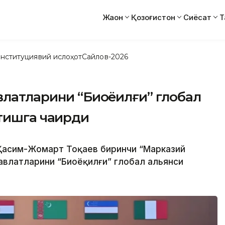
Жаҳон
Қозоғистон
Сиёсат
Т
нституциявий ислоҳот
Сайлов-2026
влатларини “Биоёқилғи” глобал
тишга чақирди
 Қасим-Жомарт Тоқаев биринчи “Марказий
авлатларини “Биоёқилғи” глобал альянси