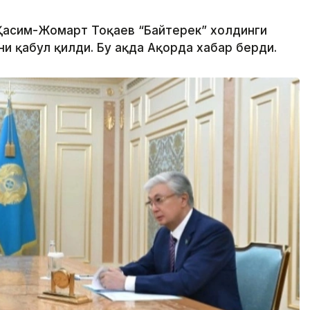
 Қасим-Жомарт Тоқаев “Байтерек” холдинги
 қабул қилди. Бу ҳақда Ақорда хабар берди.