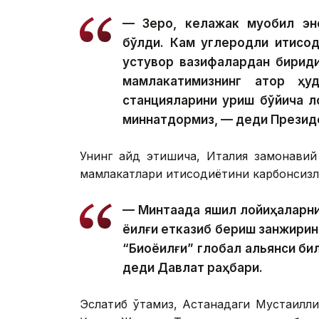
— Зеро, келажак муқобил эн
бўлди. Кам углеродли иқтисо
устувор вазифалардан бирид
мамлакатимизнинг қатор ҳ
станцияларини қуриш бўйича 
миннатдормиз, — деди Презид
Унинг қайд этишича, Италия замонави
мамлакатлари иқтисодиётини карбонсизл
— Минтақада яшил лойиҳаларни
ёқилғи етказиб бериш занжирин
“Биоёқилғи” глобал альянси би
деди Давлат раҳбари.
Эслатиб ўтамиз, Астанадаги Мустақилли