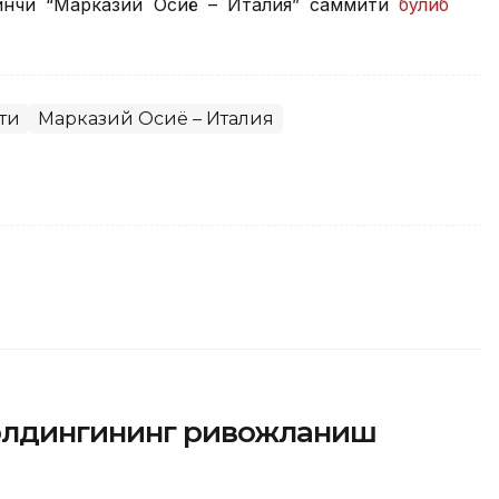
инчи “Марказий Осиё – Италия” саммити
бўлиб
ти
Марказий Осиё – Италия
холдингининг ривожланиш