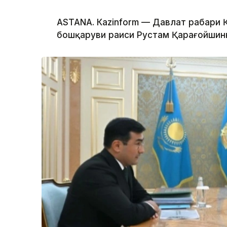
ASTANА. Каzinform — Давлат раҳбари
бошқаруви раиси Рустам Қарағойшинни