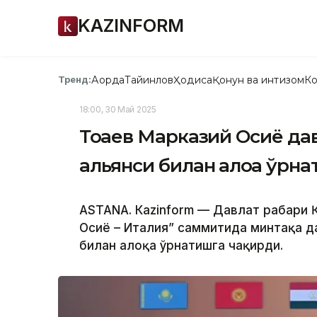
KAZINFORM
Ақорда
Тайинлов
Ҳодиса
Қонун ва интизом
Ко
Тренд:
18:00, 30 Май 2025
Тоқаев Марказий Осиё да
альянси билан алоқа ўрна
ASTANА. Кazinform — Давлат раҳбари
Осиё – Италия” саммитида минтақа д
билан алоқа ўрнатишга чақирди.