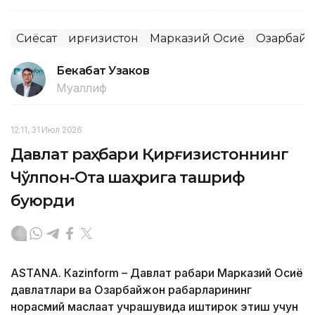
Сиёсат
Қирғизистон
Марказий Осиё
Озарбай
Бекабат Узаков
Муаллиф
12:11, 31 Июл 2026
Давлат раҳбари Қирғизистоннинг
Чўлпон-Ота шаҳрига ташриф
буюрди
ASTANА. Кazinform – Давлат раҳбари Марказий Осиё
давлатлари ва Озарбайжон раҳбарларининг
норасмий маслаҳат учрашувида иштирок этиш учун