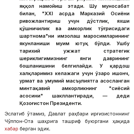
яққол намойиш этади. Шу муносабат
билан, "ХХI асрда Марказий Осиёни
ривожлантириш учун дўстлик, яхши
қўшничилик ва ҳамкорлик тўғрисидаги
шартнома"ни имзолаш маросимларининг
якунланиши муҳим ютуқ бўлди. Ушбу
тарихий ҳужжат стратегик
шериклигимизнинг янги даврининг
бошланишини белгилайди. У қардош
халқларимиз келажаги учун ўзаро ишонч,
ҳурмат ва умумий масъулиятга асосланган
минтақавий ҳамкорликнинг "сиёсий
асосини" шакллантиради, — деди
Қозоғистон Президенти.
Эслатиб ўтамиз, Давлат раҳбари Қирғизистоннинг
Чўлпон-Ота шаҳрига ташриф буюргани ҳақида
хабар
берган эдик.