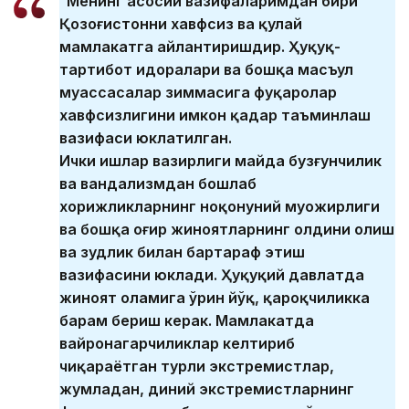
“Менинг асосий вазифаларимдан бири
Қозоғистонни хавфсиз ва қулай
мамлакатга айлантиришдир. Ҳуқуқ-
тартибот идоралари ва бошқа масъул
муассасалар зиммасига фуқаролар
хавфсизлигини имкон қадар таъминлаш
вазифаси юклатилган.
Ички ишлар вазирлиги майда бузғунчилик
ва вандализмдан бошлаб
хорижликларнинг ноқонуний муҳожирлиги
ва бошқа оғир жиноятларнинг олдини олиш
ва зудлик билан бартараф этиш
вазифасини юклади. Ҳуқуқий давлатда
жиноят оламига ўрин йўқ, қароқчиликка
барҳам бериш керак. Мамлакатда
вайронагарчиликлар келтириб
чиқараётган турли экстремистлар,
жумладан, диний экстремистларнинг