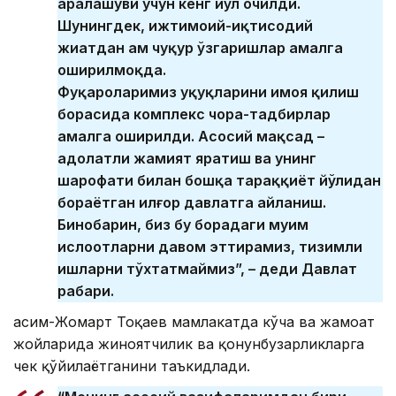
аралашуви учун кенг йўл очилди.
Шунингдек, ижтимоий-иқтисодий
жиҳатдан ҳам чуқур ўзгаришлар амалга
оширилмоқда.
Фуқароларимиз ҳуқуқларини ҳимоя қилиш
борасида комплекс чора-тадбирлар
амалга оширилди. Асосий мақсад –
адолатли жамият яратиш ва унинг
шарофати билан бошқа тараққиёт йўлидан
бораётган илғор давлатга айланиш.
Бинобарин, биз бу борадаги муҳим
ислоҳотларни давом эттирамиз, тизимли
ишларни тўхтатмаймиз”, – деди Давлат
раҳбари.
Қасим-Жомарт Тоқаев мамлакатда кўча ва жамоат
жойларида жиноятчилик ва қонунбузарликларга
чек қўйилаётганини таъкидлади.