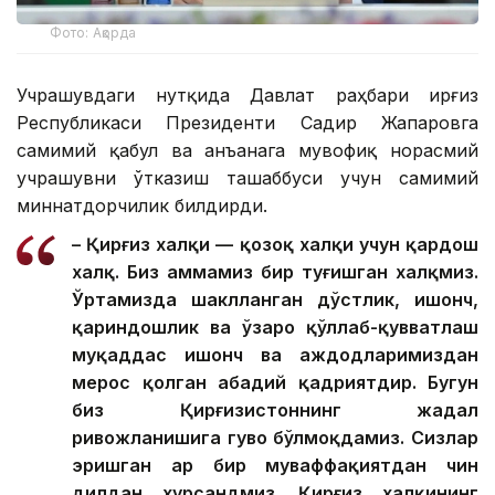
Фото: Ақорда
Учрашувдаги нутқида Давлат раҳбари Қирғиз
Республикаси Президенти Садир Жапаровга
самимий қабул ва анъанага мувофиқ норасмий
учрашувни ўтказиш ташаббуси учун самимий
миннатдорчилик билдирди.
– Қирғиз халқи — қозоқ халқи учун қардош
халқ. Биз ҳаммамиз бир туғишган халқмиз.
Ўртамизда шаклланган дўстлик, ишонч,
қариндошлик ва ўзаро қўллаб-қувватлаш
муқаддас ишонч ва аждодларимиздан
мерос қолган абадий қадриятдир. Бугун
биз Қирғизистоннинг жадал
ривожланишига гувоҳ бўлмоқдамиз. Сизлар
эришган ҳар бир муваффақиятдан чин
дилдан хурсандмиз. Қирғиз халқининг