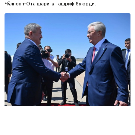
Чўлпонн-Ота шаҳрига ташриф буюрди.
Фото: Ақорда
Бу ҳақда Акорда матбуот хизмати хабар берди.