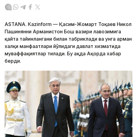
ASTANА. Кazinform — Қасим-Жомарт Тоқаев Никол
Пашинянни Арманистон Бош вазири лавозимига
қайта тайинлангани билан табриклади ва унга арман
халқи манфаатлари йўлидаги давлат хизматида
муваффақиятлар тилади. Бу ҳақда Ақорда хабар
берди.