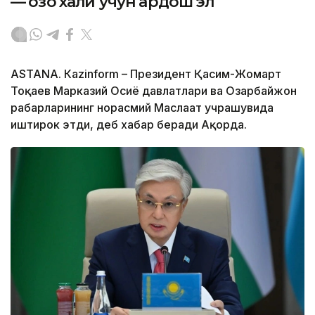
— қозоқ халқи учун қардош эл
ASTANА. Кazinform – Президент Қасим-Жомарт
Тоқаев Марказий Осиё давлатлари ва Озарбайжон
раҳбарларининг норасмий Маслаҳат учрашувида
иштирок этди, деб хабар беради Ақорда.