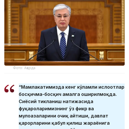
Фото: Ақорда
“Мамлакатимизда кенг кўламли ислоҳотлар
босқичма-босқич амалга оширилмоқда.
Сиёсий тикланиш натижасида
фуқароларимизнинг ўз фикр ва
мулоҳазаларини очиқ айтиши, давлат
қарорларини қабул қилиш жараёнига