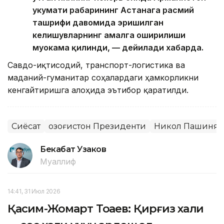
ҳукумати раҳбарининг Астанага расмий
ташрифи давомида эришилган
келишувларнинг амалга оширилиши
муҳокама қилинди, — дейилади хабарда.
Савдо-иқтисодий, транспорт-логистика ва
маданий-гуманитар соҳалардаги ҳамкорликни
кенгайтиришга алоҳида эътибор қаратилди.
Сиёсат
Қозоғистон Президенти
Никол Пашинян
Бекабат Узаков
Муаллиф
14:41, 31 Июл 2026
Қасим-Жомарт Тоқаев: Қирғиз халқи