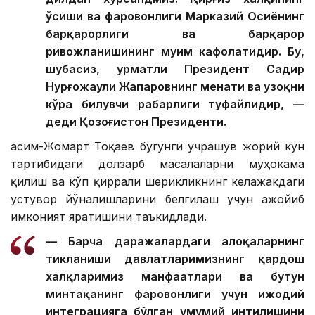
ўсиши ва фаровонлиги Марказий Осиёнинг
барқарорлиги ва барқарор
ривожланишининг муҳим кафолатидир. Бу,
шубҳасиз, ҳурматли Президент Садир
Нурғожаули Жапаровнинг меҳнати ва узоқни
кўра билувчи раҳбарлиги туфайлидир, —
деди Қозоғистон Президенти.
Қасим-Жомарт Тоқаев бугунги учрашув жорий кун
тартибидаги долзарб масалаларни муҳокама
қилиш ва кўп қиррали шерикликнинг келажакдаги
устувор йўналишларини белгилаш учун ажойиб
имконият яратишини таъкидлади.
— Барча даражалардаги алоқаларнинг
тикланиши давлатларимизнинг қардош
халқларимиз манфаатлари ва бутун
минтақанинг фаровонлиги учун ижодий
интеграцияга бўлган умумий интилишини