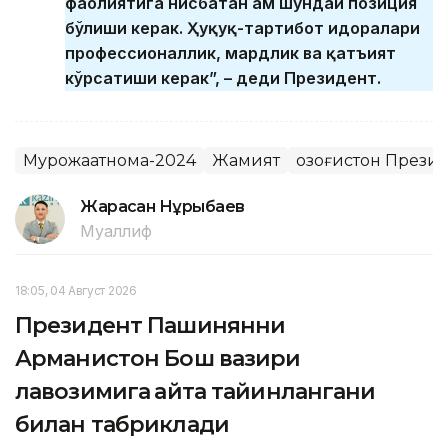
фаолиятига нисбатан ҳам шундай позиция
бўлиши керак. Ҳуқуқ-тартибот идоралари
профессионаллик, мардлик ва қатъият
кўрсатиши керак”, – деди Президент.
Мурожаатнома-2024
Жамият
Қозоғистон Прези
Жарасқан Нұрыбаев
Муаллиф
18:05, 04 Август 2026
Президент Пашинянни
Арманистон Бош вазири
лавозимига қайта тайинлангани
билан табриклади