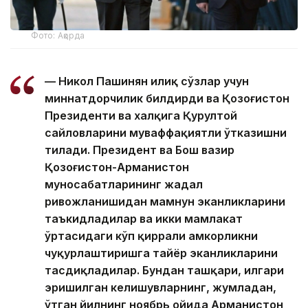
Фото: Ақорда
— Никол Пашинян илиқ сўзлар учун
миннатдорчилик билдирди ва Қозоғистон
Президенти ва халқига Қурултой
сайловларини муваффақиятли ўтказишни
тилади. Президент ва Бош вазир
Қозоғистон-Арманистон
муносабатларининг жадал
ривожланишидан мамнун эканликларини
таъкидладилар ва икки мамлакат
ўртасидаги кўп қиррали ҳамкорликни
чуқурлаштиришга тайёр эканликларини
тасдиқладилар. Бундан ташқари, илгари
эришилган келишувларнинг, жумладан,
ўтган йилнинг ноябрь ойида Арманистон