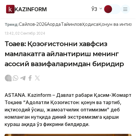
KAZINFORM
ЎЗ
Сайлов-2026
Ақорда
Тайинлов
Ҳодиса
Қонун ва интизо
Тренд:
13:42, 02 Сентябр 2024
Тоқаев: Қозоғистонни хавфсиз
мамлакатга айлантириш менинг
асосий вазифаларимдан биридир
ASTANA. Kazinform – Давлат раҳбари Қасим-Жомарт
Тоқаев “Адолатли Қозоғистон: қонун ва тартиб,
иқтисодий ўсиш, жамоатчилик оптимизми” деб
номланган нутқида диний экстремизмга қарши
кураш ҳақида ўз фикрини билдирди.