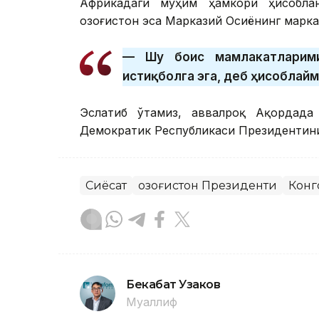
Африкадаги муҳим ҳамкори ҳисоблан
Қозоғистон эса Марказий Осиёнинг марк
— Шу боис мамлакатларими
истиқболга эга, деб ҳисоблайм
Эслатиб ўтамиз, аввалроқ Ақордада
Демократик Республикаси Президентини
Сиёсат
Қозоғистон Президенти
Конг
Бекабат Узаков
Муаллиф