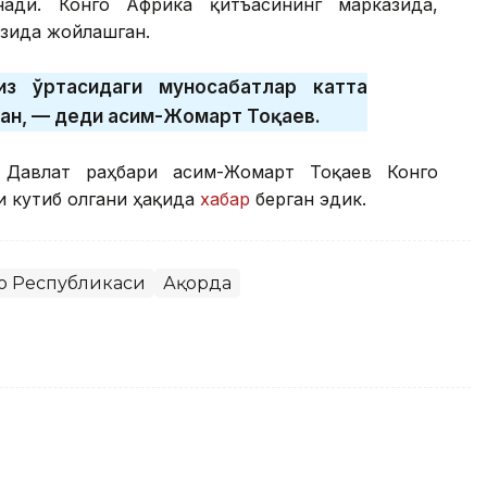
ади. Конго Африка қитъасининг марказида,
азида жойлашган.
з ўртасидаги муносабатлар катта
ан, — деди Қасим-Жомарт Тоқаев.
 Давлат раҳбари Қасим-Жомарт Тоқаев Конго
 кутиб олгани ҳақида
хабар
берган эдик.
о Республикаси
Ақорда