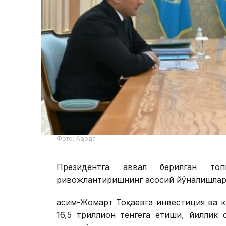
Фото: Ақорда
Президентга аввал берилган топ
ривожлантиришнинг асосий йўналишлари
Қасим-Жомарт Тоқаевга инвестиция ва к
16,5 триллион тенгега етиши, йиллик