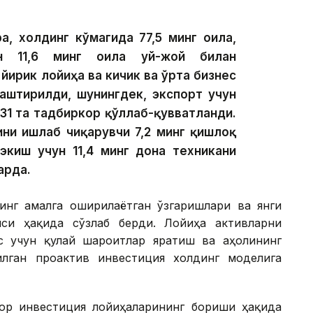
а, холдинг кўмагида 77,5 минг оила,
ан 11,6 минг оила уй-жой билан
 йирик лойиҳа ва кичик ва ўрта бизнес
лаштирилди, шунингдек, экспорт учун
31 та тадбиркор қўллаб-қувватланди.
ини ишлаб чиқарувчи 7,2 минг қишлоқ
экиш учун 11,4 минг дона техникани
арда.
инг амалга оширилаётган ўзгаришлари ва янги
си ҳақида сўзлаб берди. Лойиҳа активларни
с учун қулай шароитлар яратиш ва аҳолининг
лган проактив инвестиция холдинг моделига
ор инвестиция лойиҳаларининг бориши ҳақида