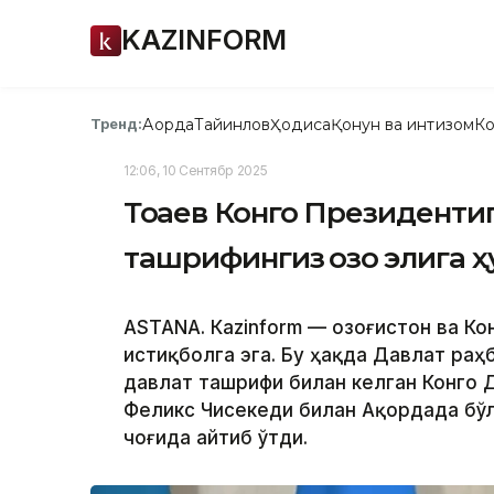
KAZINFORM
Ақорда
Тайинлов
Ҳодиса
Қонун ва интизом
Ко
Тренд:
12:06, 10 Сентябр 2025
Тоқаев Конго Президентиг
ташрифингиз қозоқ элига
ASTANА. Кazinform — Қозоғистон ва К
истиқболга эга. Бу ҳақда Давлат ра
давлат ташрифи билан келган Конго
Феликс Чисекеди билан Ақордада бўл
чоғида айтиб ўтди.