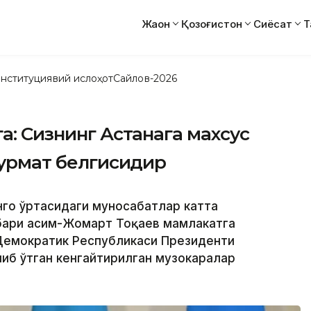
Жаҳон
Қозоғистон
Сиёсат
Т
нституциявий ислоҳот
Сайлов-2026
а: Сизнинг Астанага махсус
 ҳурмат белгисидир
онго ўртасидаги муносабатлар катта
ҳбари Қасим-Жомарт Тоқаев мамлакатга
 Демократик Республикаси Президенти
иб ўтган кенгайтирилган музокаралар