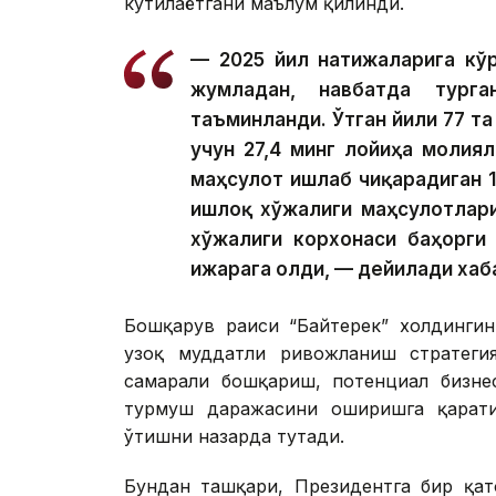
кутилаётгани маълум қилинди.
— 2025 йил натижаларига кўр
жумладан, навбатда тург
таъминланди. Ўтган йили 77 та
учун 27,4 минг лойиҳа молия
маҳсулот ишлаб чиқарадиган 1
Қишлоқ хўжалиги маҳсулотлар
хўжалиги корхонаси баҳорги 
ижарага олди, — дейилади хаб
Бошқарув раиси “Байтерек” холдингин
узоқ муддатли ривожланиш стратегия
самарали бошқариш, потенциал бизне
турмуш даражасини оширишга қарати
ўтишни назарда тутади.
Бундан ташқари, Президентга бир қат