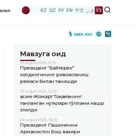
KZ
QZ
РУ
EN
中文
ق ز
ЎЗ
аҳлил
Мавзуга оид
05 avgust 2026, 17:12
Президент “Байтерек”
холдингининг ривожланиш
режаси билан танишди
05 avgust 2026, 12:35
Қасим-Жомарт Тоқаевнинг
танланган нутқлари тўплами нашр
этилди
04 avgust 2026, 18:05
Президент Пашинянни
Арманистон Бош вазири