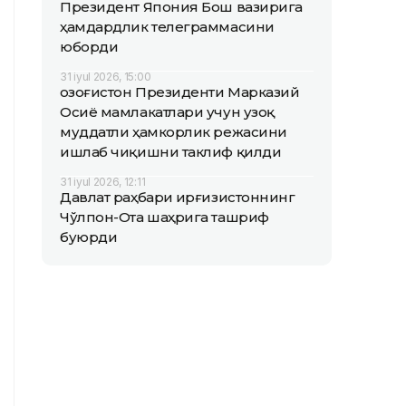
Президент Япония Бош вазирига
ҳамдардлик телеграммасини
юборди
31 iyul 2026, 15:00
Қозоғистон Президенти Марказий
Осиё мамлакатлари учун узоқ
муддатли ҳамкорлик режасини
ишлаб чиқишни таклиф қилди
31 iyul 2026, 12:11
Давлат раҳбари Қирғизистоннинг
Чўлпон-Ота шаҳрига ташриф
буюрди