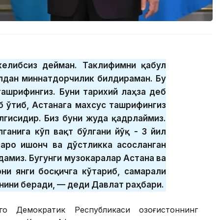
 келибсиз дейман. Таклифимни қабул
илдан миннатдорчилик билдираман. Бу
 ташрифингиз. Буни тарихий лаҳза деб
б ўтиб, Астанага махсус ташрифингиз
лгисидир. Биз буни жуда қадрлаймиз.
ганига кўп вақт бўлгани йўқ - 3 йил
заро ишонч ва дўстликка асосланган
амиз. Бугунги музокаралар Астана ва
ни янги босқичга кўтариб, самарали
нини беради, — деди Давлат раҳбари.
го Демократик Республикаси Қозоғистоннинг