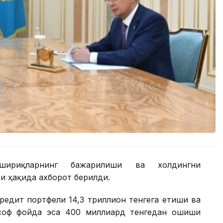
шириқларнинг бажарилиши ва холдингни
 ҳақида ахборот берилди.
редит портфели 14,3 триллион тенгега етиши ва
 соф фойда эса 400 миллиард тенгедан ошиши