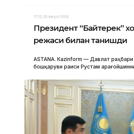
17:12, 05 Август 2026
Президент “Байтерек” 
режаси билан танишди
ASTANА. Каzinform — Давлат раҳбари
бошқаруви раиси Рустам Қарағойшинни