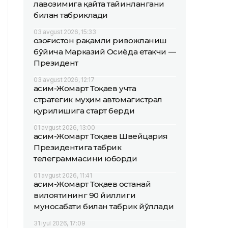
лавозимига қайта тайинлангани
билан табриклади
03 avgust 2026, 15:33
Қозоғистон рақамли ривожланиш
бўйича Марказий Осиёда етакчи —
Президент
03 avgust 2026, 12:17
Қасим-Жомарт Тоқаев учта
стратегик муҳим автомагистрал
қурилишига старт берди
01 avgust 2026, 13:00
Қасим-Жомарт Тоқаев Швейцария
Президентига табрик
телеграммасини юборди
01 avgust 2026, 11:41
Қасим-Жомарт Тоқаев Қостанай
вилоятининг 90 йиллиги
муносабати билан табрик йўллади
31 iyul 2026, 17:09