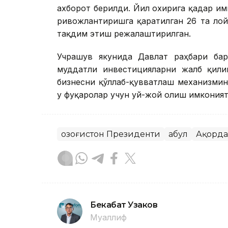
ахборот берилди. Йил охирига қадар и
ривожлантиришга қаратилган 26 та ло
тақдим этиш режалаштирилган.
Учрашув якунида Давлат раҳбари ба
муддатли инвестицияларни жалб қили
бизнесни қўллаб-қувватлаш механизми
у фуқаролар учун уй-жой олиш имкония
Қозоғистон Президенти
Қабул
Ақорда
Бекабат Узаков
Муаллиф