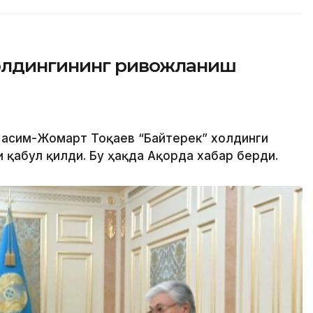
холдингининг ривожланиш
 Қасим-Жомарт Тоқаев “Байтерек” холдинги
 қабул қилди. Бу ҳақда Ақорда хабар берди.