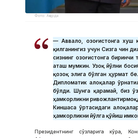
Фото: Ақорда
— Аввало, Қозоғистонга хуш
қилганингиз учун Сизга чин д
сизнинг Қозоғистонга биринчи
аташ мумкин. Узоқ йўлни боси
қозоқ элига бўлган ҳурмат бе
Дипломатик алоқалар ўрнатил
бўлди. Шунга қарамай, биз ў
ҳамкорликни ривожлантирмоқд
Киншаса ўртасидаги алоқалар
ҳамкорликни йўлга қўйиш имко
Президентнинг сўзларига кўра, Кон