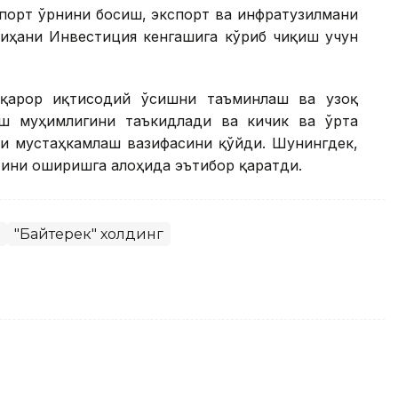
мпорт ўрнини босиш, экспорт ва инфратузилмани
йиҳани Инвестиция кенгашига кўриб чиқиш учун
рқарор иқтисодий ўсишни таъминлаш ва узоқ
ш муҳимлигини таъкидлади ва кичик ва ўрта
ни мустаҳкамлаш вазифасини қўйди. Шунингдек,
тини оширишга алоҳида эътибор қаратди.
"Байтерек" холдинг