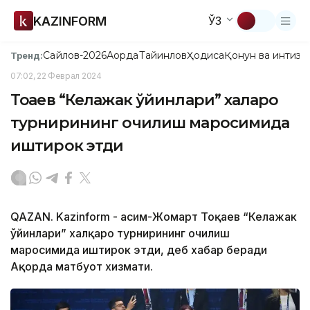
KAZINFORM
ЎЗ
Сайлов-2026
Ақорда
Тайинлов
Ҳодиса
Қонун ва интизо
Тренд:
07:02, 22 Феврал 2024
Тоқаев “Келажак ўйинлари” халқаро
турнирининг очилиш маросимида
иштирок этди
QAZAN. Kazinform - Қасим-Жомарт Тоқаев “Келажак
ўйинлари” халқаро турнирининг очилиш
маросимида иштирок этди, деб хабар беради
Ақорда матбуот хизмати.