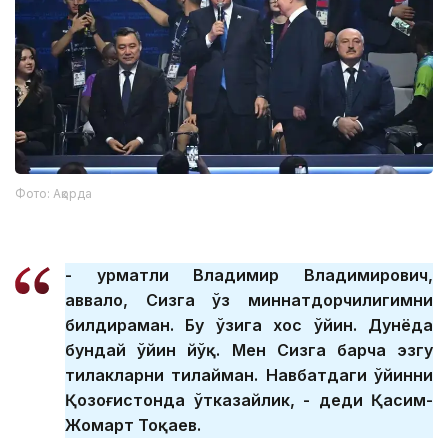
Фото: Ақорда
- Ҳурматли Владимир Владимирович,
аввало, Сизга ўз миннатдорчилигимни
билдираман. Бу ўзига хос ўйин. Дунёда
бундай ўйин йўқ. Мен Сизга барча эзгу
тилакларни тилайман. Навбатдаги ўйинни
Қозоғистонда ўтказайлик, - деди Қасим-
Жомарт Тоқаев.