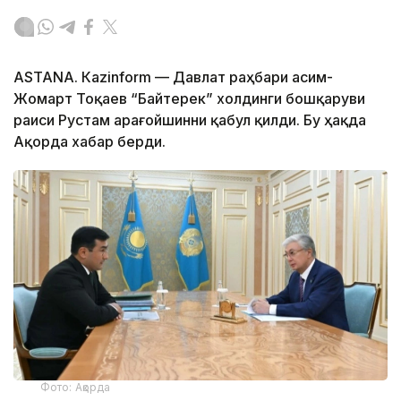
ASTANА. Каzinform — Давлат раҳбари Қасим-
Жомарт Тоқаев “Байтерек” холдинги бошқаруви
раиси Рустам Қарағойшинни қабул қилди. Бу ҳақда
Ақорда хабар берди.
Фото: Ақорда