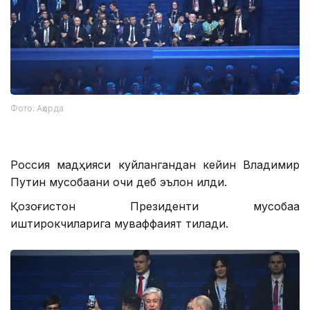
Фото: Ақорда
Россия мадҳияси куйлангандан кейин Владимир
Путин мусобақани очиқ деб эълон қилди.
Қозоғистон Президенти мусобақа
иштирокчиларига муваффақият тилади.