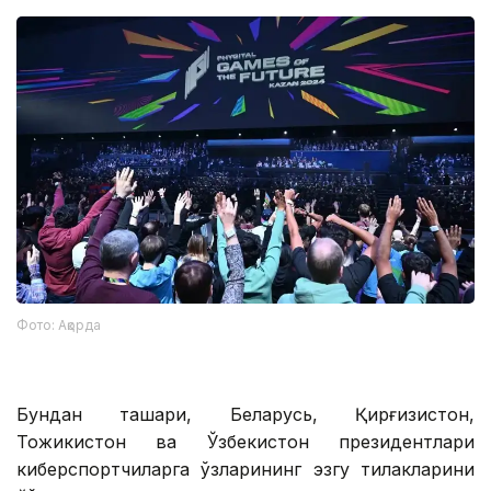
Фото: Ақорда
Бундан ташқари, Беларусь, Қирғизистон,
Тожикистон ва Ўзбекистон президентлари
киберспортчиларга ўзларининг эзгу тилакларини