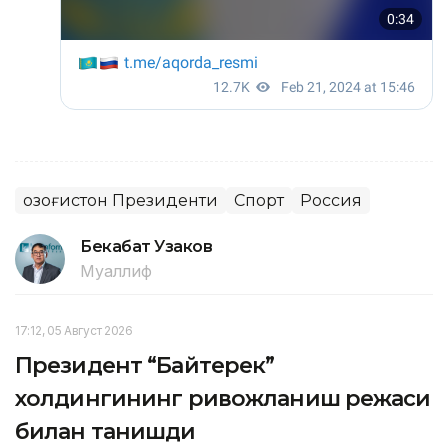
Қозоғистон Президенти
Спорт
Россия
Бекабат Узаков
Муаллиф
17:12, 05 Август 2026
Президент “Байтерек”
холдингининг ривожланиш режаси
билан танишди