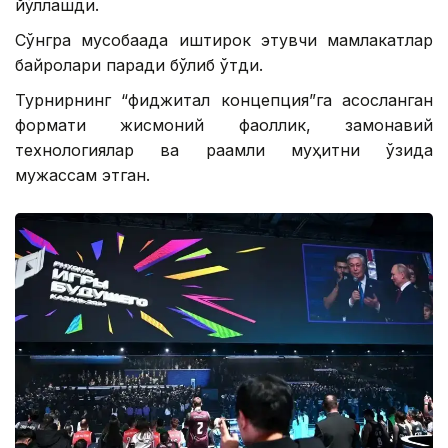
йўллашди.
Сўнгра мусобақада иштирок этувчи мамлакатлар
байроқлари паради бўлиб ўтди.
Турнирнинг “фиджитал концепция”га асосланган
формати жисмоний фаоллик, замонавий
технологиялар ва рақамли муҳитни ўзида
мужассам этган.