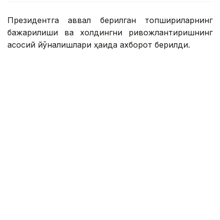
Президентга аввал берилган топшириқларнинг
бажарилиши ва холдингни ривожлантиришнинг
асосий йўналишлари ҳақида ахборот берилди.
Қасим-Жомарт Тоқаевга инвестиция ва кредит
портфели 14,3 триллион тенгега етиши ва 16,5
триллион тенгега етиши, йиллик соф фойда эса
400 миллиард тенгедан ошиши кутилаётгани
маълум қилинди.
— 2025 йил натижаларига кўра, холдинг
кўмагида 77,5 минг оила, жумладан,
навбатда турган 11,6 минг оила уй-жой
билан таъминланди. Ўтган йили 77 та
йирик лойиҳа ва кичик ва ўрта бизнес учун
27,4 минг лойиҳа молиялаштирилди,
шунингдек, экспорт учун маҳсулот ишлаб
чиқарадиган 131 та тадбиркор қўллаб-