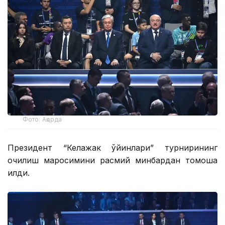
Фото: Ақорда
Президент “Келажак ўйинлари” турнирининг
очилиш маросимини расмий минбардан томоша
қилди.