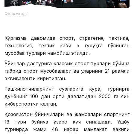
Фото: Ақорда
Кўргазма давомида спорт, стратегия, тактика,
технология, тезлик каби 5 гуруҳга бўлинган
мусобақа турлари намойиш этилди.
Ўйинлар дастурига классик спорт турлари бўйича
гибрид спорт мусобақалари ва уларнинг 21 рақамли
эквиваленти киритилган.
Ташкилотчиларнинг сўзларига кўра, турнирга
дунёнинг 100 дан ортиқ давлатидан 2000 га яқин
киберспортчи келган.
Қозоғистон ўйинчилари ва жамоалари спортнинг
13 тури бўйича ўзаро куч синашади. Ушбу
турнирда жами 48 нафар мамлакат вакили