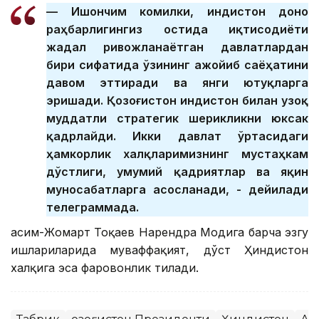
— Ишончим комилки, Ҳиндистон доно
раҳбарлигингиз остида иқтисодиёти
жадал ривожланаётган давлатлардан
бири сифатида ўзининг ажойиб саёҳатини
давом эттиради ва янги ютуқларга
эришади. Қозоғистон Ҳиндистон билан узоқ
муддатли стратегик шерикликни юксак
қадрлайди. Икки давлат ўртасидаги
ҳамкорлик халқларимизнинг мустаҳкам
дўстлиги, умумий қадриятлар ва яқин
муносабатларга асосланади, - дейилади
телеграммада.
Қасим-Жомарт Тоқаев Нарендра Модига барча эзгу
ишлариларида муваффақият, дўст Ҳиндистон
халқига эса фаровонлик тилади.