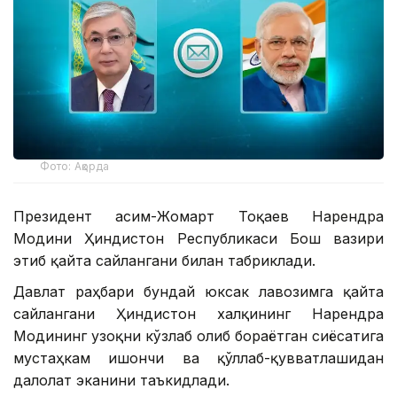
Фото: Ақорда
Президент Қасим-Жомарт Тоқаев Нарендра
Модини Ҳиндистон Республикаси Бош вазири
этиб қайта сайлангани билан табриклади.
Давлат раҳбари бундай юксак лавозимга қайта
сайлангани Ҳиндистон халқининг Нарендра
Модининг узоқни кўзлаб олиб бораётган сиёсатига
мустаҳкам ишончи ва қўллаб-қувватлашидан
далолат эканини таъкидлади.