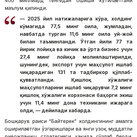
400 миллиард тенгедан ошиши кутилаётгани
маълум қилинди.
— 2025 йил натижаларига кўра, холдинг
кўмагида 77,5 минг оила, жумладан,
навбатда турган 11,6 минг оила уй-жой
билан таъминланди. Ўтган йили 77 та
йирик лойиҳа ва кичик ва ўрта бизнес учун
27,4 минг лойиҳа молиялаштирилди,
шунингдек, экспорт учун маҳсулот ишлаб
чиқарадиган 131 та тадбиркор қўллаб-
қувватланди. Қишлоқ хўжалиги
маҳсулотларини ишлаб чиқарувчи 7,2 минг
қишлоқ хўжалиги корхонаси баҳорги экиш
учун 11,4 минг дона техникани ижарага
олди, — дейилади хабарда.
Бошқарув раиси “Байтерек” холдингининг амалга
оширилаётган ўзгаришлари ва янги узоқ муддатли
ривожланиш стратегияси ҳақида сўзлаб берди.