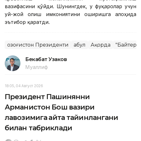
вазифасини қўйди. Шунингдек, у фуқаролар учун
уй-жой олиш имкониятини оширишга алоҳида
эътибор қаратди.
Қозоғистон Президенти
Қабул
Ақорда
"Байтере
Бекабат Узаков
Муаллиф
18:05, 04 Август 2026
Президент Пашинянни
Арманистон Бош вазири
лавозимига қайта тайинлангани
билан табриклади