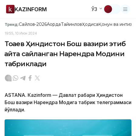
KAZINFORM
ЎЗ
Сайлов-2026
Ақорда
Тайинлов
Ҳодиса
Қонун ва интизо
Тренд:
19:55, 10 Июн 2024
Тоқаев Ҳиндистон Бош вазири этиб
қайта сайланган Нарендра Модини
табриклади
ASTANА. Кazinform — Давлат раҳбари Ҳиндистон
Бош вазири Нарендра Модига табрик телеграммаси
йўллади.