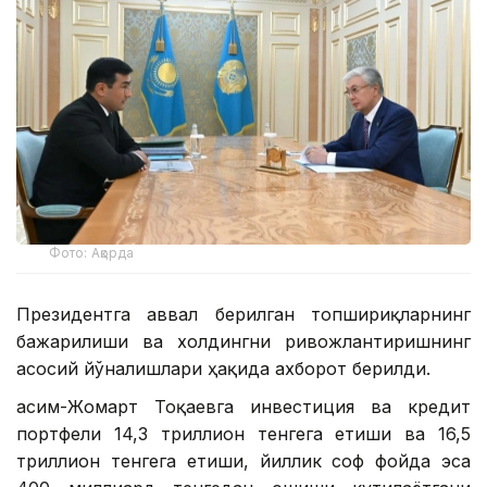
Фото: Ақорда
Президентга аввал берилган топшириқларнинг
бажарилиши ва холдингни ривожлантиришнинг
асосий йўналишлари ҳақида ахборот берилди.
Қасим-Жомарт Тоқаевга инвестиция ва кредит
портфели 14,3 триллион тенгега етиши ва 16,5
триллион тенгега етиши, йиллик соф фойда эса