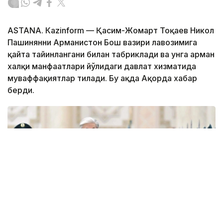
ASTANА. Кazinform — Қасим-Жомарт Тоқаев Никол
Пашинянни Арманистон Бош вазири лавозимига
қайта тайинлангани билан табриклади ва унга арман
халқи манфаатлари йўлидаги давлат хизматида
муваффақиятлар тилади. Бу ҳақда Ақорда хабар
берди.