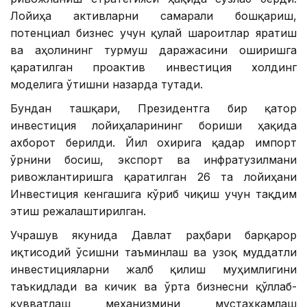
Лойиҳа активларни самарали бошқариш,
потенциал бизнес учун қулай шароитлар яратиш
ва аҳолининг турмуш даражасини оширишга
қаратилган проактив инвестиция холдинг
моделига ўтишни назарда тутади.
Бундан ташқари, Президентга бир қатор
инвестиция лойиҳаларининг бориши ҳақида
ахборот берилди. Йил охирига қадар импорт
ўрнини босиш, экспорт ва инфратузилмани
ривожлантиришга қаратилган 26 та лойиҳани
Инвестиция кенгашига кўриб чиқиш учун тақдим
этиш режалаштирилган.
Учрашув якунида Давлат раҳбари барқарор
иқтисодий ўсишни таъминлаш ва узоқ муддатли
инвестицияларни жалб қилиш муҳимлигини
таъкидлади ва кичик ва ўрта бизнесни қўллаб-
қувватлаш механизмини мустаҳкамлаш