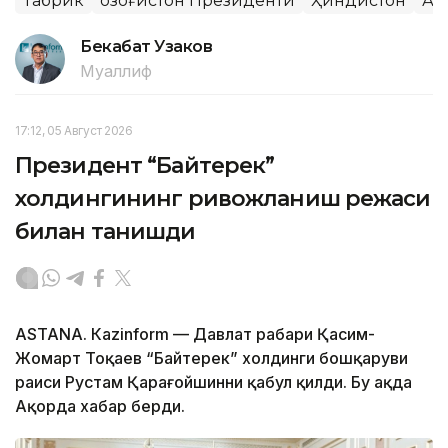
Табрик
Қозоғистон Президенти
Ҳиндистон
Ақ
Бекабат Узаков
Муаллиф
17:12, 05 Август 2026
Президент “Байтерек”
холдингининг ривожланиш режаси
билан танишди
ASTANА. Каzinform — Давлат раҳбари Қасим-
Жомарт Тоқаев “Байтерек” холдинги бошқаруви
раиси Рустам Қарағойшинни қабул қилди. Бу ҳақда
Ақорда хабар берди.