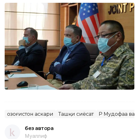
Қозоғистон аскари
Ташқи сиёсат
ҚР Мудофаа ва
без автора
Муаллиф