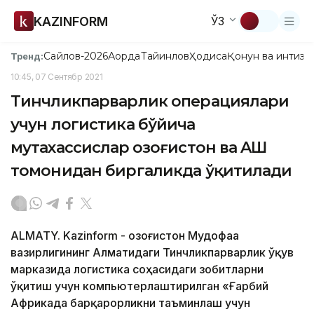
KAZINFORM
ЎЗ
Сайлов-2026
Ақорда
Тайинлов
Ҳодиса
Қонун ва интизо
Тренд:
10:45, 07 Сентябр 2021
Тинчликпарварлик операциялари
учун логистика бўйича
мутахассислар Қозоғистон ва AҚШ
томонидан биргаликда ўқитилади
ALMATY. Kazinform - Қозоғистон Мудофаа
вазирлигининг Алматидаги Тинчликпарварлик ўқув
марказида логистика соҳасидаги зобитларни
ўқитиш учун компьютерлаштирилган «Ғарбий
Aфрикада барқарорликни таъминлаш учун