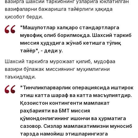
вазирга шахсий таркибнинг ўзларига юклатилган
вазифаларни бажаришга тайёрлиги ҳақида
ҳисобот берди.
"Машғулотлар халқаро стандартларга
мувофиқ олиб борилмоқда. Шахсий таркиб
миссия ҳудудига жўнаб кетишга тўлиқ
тайёр", - деди у.
Шахсий таркибга мурожаат қилиб, мудофаа
вазири бўлажак миссиянинг муҳимлигини
таъкидлади.
"Тинчликпарварлик операциясида иштирок
этиш катта шараф ва катта масъулиятдир.
Қозоғистон контингенти мамлакат
раҳбарияти ва БМТ миссия
қўмондонлигининг ишончи ва ҳурматига
сазовор. Сизлар мамлакатимизни муносиб
тарзда намойиш этишларингизга