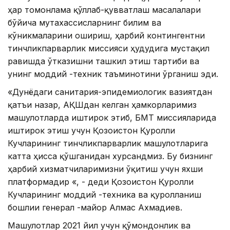
ҳар томонлама қўллаб-қувватлаш масалалари
бўйича мутахассисларнинг билим ва
кўникмаларини ошириш, ҳарбий контингентни
тинчликпарварлик миссияси ҳудудига мустақил
равишда ўтказишни ташкил этиш тартиби ва
унинг моддий -техник таъминотини ўрганиш эди.
«Дунёдаги санитария-эпидемиологик вазиятдан
қатъи назар, AҚШдан келган ҳамкорларимиз
машғулотларда иштирок этиб, БМТ миссияларида
иштирок этиш учун Қозоғистон Қуролли
Кучларининг тинчликпарварлик машғулотларига
катта ҳисса қўшганидан хурсандмиз. Бу бизнинг
ҳарбий хизматчиларимизни ўқитиш учун яхши
платформадир «, - деди Қозоғистон Қуролли
Кучларининг моддий -техника ва қуролланиш
бошлиғи генерал -майор Aлмас Aхмадиев.
Машғулотлар 2021 йил учун қўмондонлик ва