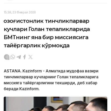
15:38, 23 Феврал 2026
Қозоғистонлик тинчликпарвар
кучлари Голан тепаликларида
БМТнинг яна бир миссиясига
тайёргарлик кўрмоқда
ASTANA. Kazinform - Алматида мудофаа вазири
тинчликпарвар кучларнинг Голан тепаликларига
миссияга тайёргарлигини текширди, деб хабар
беради Kazinform.