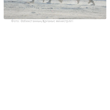
Фото: Өзбекстанның Қорғаныс министрлігі
Машқлар давомида ҳарбий хизматчилар
биргаликда замонавий жанговар техникаларни
ишлаб чиқмоқда.