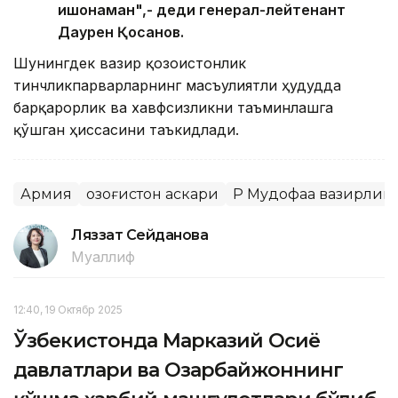
ишонаман",- деди генерал-лейтенант
Даурен Қосанов.
Шунингдек вазир қозоғистонлик
тинчликпарварларнинг масъулиятли ҳудудда
барқарорлик ва хавфсизликни таъминлашга
қўшган ҳиссасини таъкидлади.
Армия
Қозоғистон аскари
ҚР Мудофаа вазирлиг
Ляззат Сейданова
Муаллиф
12:40, 19 Октябр 2025
Ўзбекистонда Марказий Осиё
давлатлари ва Озарбайжоннинг