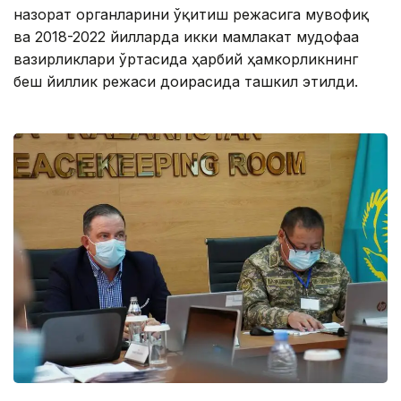
назорат органларини ўқитиш режасига мувофиқ
ва 2018-2022 йилларда икки мамлакат мудофаа
вазирликлари ўртасида ҳарбий ҳамкорликнинг
беш йиллик режаси доирасида ташкил этилди.