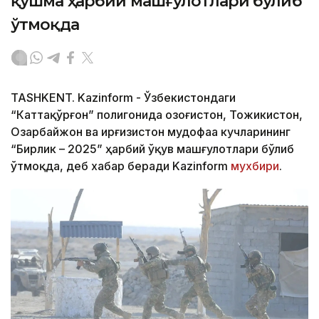
қўшма ҳарбий машғулотлари бўлиб
ўтмоқда
TASHKENT. Kazinform - Ўзбекистондаги
“Каттақўрғон” полигонида Қозоғистон, Тожикистон,
Озарбайжон ва Қирғизистон мудофаа кучларининг
“Бирлик – 2025” ҳарбий ўқув машғулотлари бўлиб
ўтмоқда, деб хабар беради Kazinform
мухбири
.