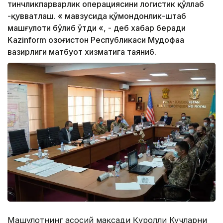
тинчликпарварлик операциясини логистик қўллаб
-қувватлаш. « мавзусида қўмондонлик-штаб
машғулоти бўлиб ўтди «, - деб хабар беради
Kazinform Қозоғистон Республикаси Мудофаа
вазирлиги матбуот хизматига таяниб.
Машғулотнинг асосий мақсади Қуролли Кучларни