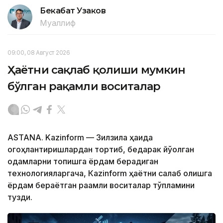
Бекабат Узаков
Муаллиф
09:00, 08 Август 2026
Ҳаётни сақлаб қолиши мумкин
бўлган рақамли воситалар
ASTANA. Kazinform — Зилзила ҳақида
огоҳлантиришлардан тортиб, бедарак йўқолган
одамларни топишга ёрдам берадиган
технологияларгача, Кazinform ҳаётни сақлаб қолишга
ёрдам бераётган рақамли воситалар тўпламини
тузди.