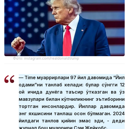
Фото: instagram.com/realdonaldtrump
— Тimе муҳаррирлари 97 йил давомида “Йил
одами”ни танлаб келади: булар сўнгги 12
ой ичида дунёга таъсир ўтказган ва ўз
мавзулари билан кўпчиликнинг эътиборини
тортган инсонлардир. Йиллар давомида
энг яхшисини танлаш осон бўлмаган. 2024
йилдаги танлов қийин эмас эди, - деди
журнал бош муҳаррири Сэм Жейкобс.