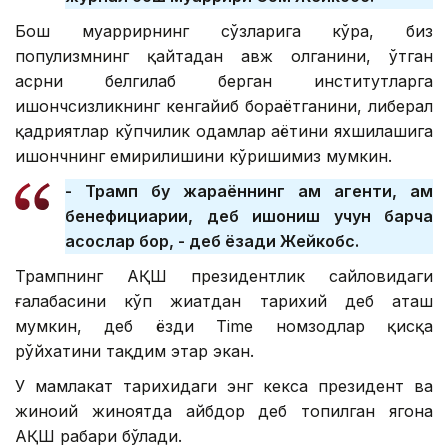
Бош муҳаррирнинг сўзларига кўра, биз
популизмнинг қайтадан авж олганини, ўтган
асрни белгилаб берган институтларга
ишончсизликнинг кенгайиб бораётганини, либерал
қадриятлар кўпчилик одамлар ҳаётини яхшилашига
ишончнинг емирилишини кўришимиз мумкин.
- Трамп бу жараённинг ҳам агенти, ҳам
бенефициарии, деб ишониш учун барча
асослар бор, - деб ёзади Жейкобс.
Трампнинг АҚШ президентлик сайловидаги
ғалабасини кўп жиҳатдан тарихий деб аташ
мумкин, деб ёзди Тime номзодлар қисқа
рўйхатини тақдим этар экан.
У мамлакат тарихидаги энг кекса президент ва
жиноий жиноятда айбдор деб топилган ягона
АҚШ раҳбари бўлади.