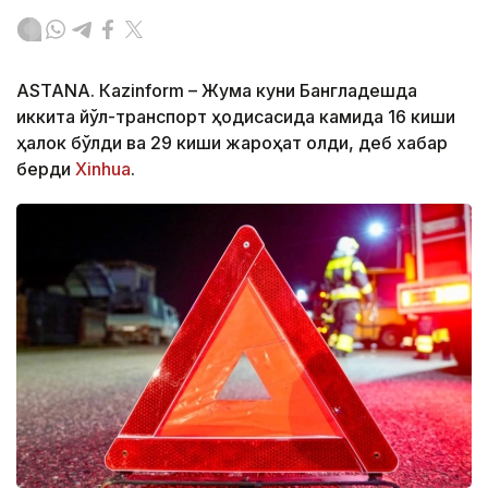
ASTANА. Кazinform – Жума куни Бангладешда
иккита йўл-транспорт ҳодисасида камида 16 киши
ҳалок бўлди ва 29 киши жароҳат олди, деб хабар
берди
Xinhua
.