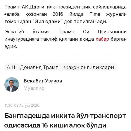
Трамп АҚШдаги илк президентлик сайловларида
ғалаба қозонган 2016 йилда Тimе журнали
томонидан “Йил одами” деб топилган эди.
Эслатиб ўтамиз, Трамп Си Цзиньпинни
инаугурацияга таклиф қилгани ҳақида
хабар
берган
эдик.
АҚШ
Дональд Трамп
Жаҳон янгиликлари
Бекабат Узаков
Муаллиф
11:36, 08 Август 2026
Бангладешда иккита йўл-транспорт
ҳодисасида 16 киши ҳалок бўлди