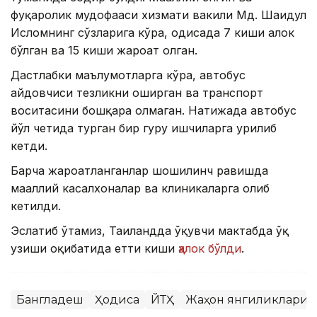
фуқаролик мудофааси хизмати вакили Мд. Шаҳидул
Исломнинг сўзларига кўра, ҳодисада 7 киши ҳалок
бўлган ва 15 киши жароҳат олган.
Дастлабки маълумотларга кўра, автобус
ҳайдовчиси тезликни оширган ва транспорт
воситасини бошқара олмаган. Натижада автобус
йўл четида турган бир гуруҳ ишчиларга урилиб
кетди.
Барча жароҳатланганлар шошилинч равишда
маҳаллий касалхоналар ва клиникаларга олиб
кетилди.
Эслатиб ўтамиз, Таиландда ўқувчи мактабда ўқ
узиши оқибатида етти киши
ҳалок бўлди
.
Бангладеш
Ҳодиса
ЙТҲ
Жаҳон янгиликлари