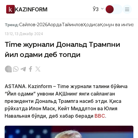
KAZINFORM
ЎЗ
Сайлов-2026
Ақорда
Тайинлов
Ҳодиса
Қонун ва интизо
Тренд:
13:12, 13 Декабр 2024
Тime журнали Дональд Трампни
йил одами деб топди
ASTANА. Кazinform – Тimе журнали талқини бўйича
“Йил одами” унвони АҚШнинг янги сайланган
президенти Дональд Трампга насиб этди. Қисқа
рўйхатда Илон Маск, Кейт Миддлтон ва Юлия
Навальная бўлди, деб хабар беради
BBC
.