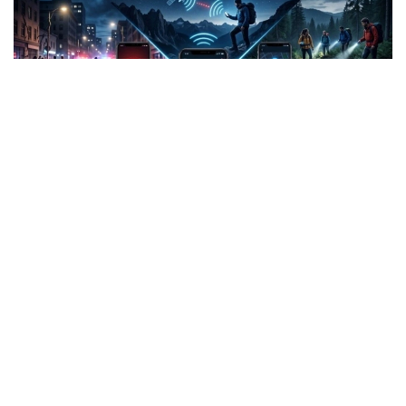
Фото: СИ
Жанубий Корея: Илова таъқибчига яқинлашиш
ҳақида огоҳлантиради
2026 йил 24 июнда Жанубий Корея шахсий
хавфсизлик учун энг сўнгги рақамли воситалардан
бирини ишга туширди.
Ҳукумат иловаси таъқиб қилувчи қурбонларга
электрон билагузук тақишлари шарт бўлган таъқиб