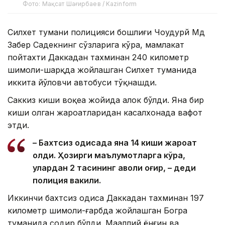
Фото: Мақсат Шағирбаев / Kazinform
Силхет тумани полицияси бошлиғи Чоудҳурй Мд
Забер Садекнинг сўзларига кўра, мамлакат
пойтахти Даккадан тахминан 240 километр
шимоли-шарқда жойлашган Силхет туманида
иккита йўловчи автобуси тўқнашди.
Саккиз киши воқеа жойида ҳалок бўлди. Яна бир
киши олган жароҳатларидан касалхонада вафот
этди.
– Бахтсиз ҳодисада яна 14 киши жароҳат
олди. Ҳозирги маълумотларга кўра,
улардан 2 тасининг аҳволи оғир, – деди
полиция вакили.
Иккинчи бахтсиз ҳодиса Даккадан тахминан 197
километр шимоли-ғарбда жойлашган Богра
туманида содир бўлди. Маҳаллий ёнғин ва