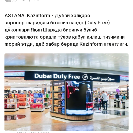
ASTANA. Kazinform - Дубай халқаро
аэропортларидаги божсиз савдо (Duty Free)
дўконлари Яқин Шарқда биринчи бўлиб
криптовалюта орқали тўлов қабул қилиш тизимини
жорий этди, деб хабар беради Kazinform агентлиги.