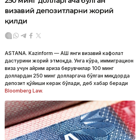
250 минг долларгача бўлган
визавий депозитларни жорий
қилди
ASTANA. Kazinform — АҚШ янги визавий кафолат
дастурини жорий этмоқда. Унга кўра, иммиграцион
виза учун айрим ариза берувчилар 100 минг
доллардан 250 минг долларгача бўлган миқдорда
депозит қўйиши керак бўлади, деб хабар беради
Bloomberg Law.