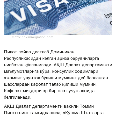
Фото: coximmigration.com
Пилот лойиҳа дастлаб Доминикан
Республикасидан келган ариза берувчиларга
нисбатан қўлланилади. АҚШ Давлат департаменти
маълумотларига кўра, консуллик ходимлари
«жамият учун юк бўлиши мумкин» деб баҳоланган
шахслардан кафолат талаб қилиши мумкин.
Кафолат миқдори ҳар бир ҳолат учун алоҳида
белгиланади.
АҚШ Давлат департаменти вакили Томми
Пиготтнинг таъкидлашича, «Қўшма Штатларга