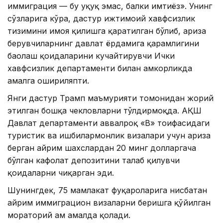
иммиграция — бу ҳуқуқ эмас, балки имтиёз». Унинг
сўзларига кўра, дастур ижтимоий хавфсизлик
тизимини ҳимоя қилишга қаратилган бўлиб, ариза
берувчиларнинг давлат ёрдамига қарамлигини
баҳолаш қоидаларини кучайтирувчи Ички
хавфсизлик департаменти билан ҳамкорликда
амалга ошириляпти.
Янги дастур Трамп маъмурияти томонидан жорий
этилган бошқа чекловларни тўлдирмоқда. АҚШ
Давлат департаменти аввалроқ «B» тоифасидаги
туристик ва ишбилармонлик визалари учун ариза
берган айрим шахслардан 20 минг долларгача
бўлган кафолат депозитини талаб қилувчи
қоидаларни чиқарган эди.
Шунингдек, 75 мамлакат фуқароларига нисбатан
айрим иммиграцион визаларни беришга қўйилган
мораторий ҳам амалда қолади.