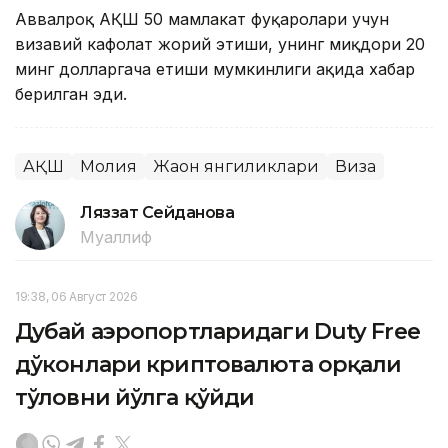
Аввалроқ АҚШ 50 мамлакат фуқаролари учун
визавий кафолат жорий этиши, унинг миқдори 20
минг долларгача етиши мумкинлиги ҳақида хабар
берилган эди.
АҚШ
Молия
Жаҳон янгиликлари
Виза
Ляззат Сейданова
Муаллиф
19:38, 06 Август 2026
Дубай аэропортларидаги Duty Free
дўконлари криптовалюта орқали
тўловни йўлга қўйди