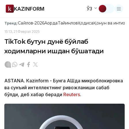
KAZINFORM
ЎЗ
Сайлов-2026
Ақорда
Тайинлов
Ҳодиса
Қонун ва интизо
Тренд:
15:13, 21 Феврал 2025
TikTok бутун дунё бўйлаб
ходимларни ишдан бўшатади
ASTANА. Кazinform - Бунга АҚШда микроблокировка
ва сунъий интеллектнинг ривожланиши сабаб
бўлди, деб хабар беради
Reuters
.