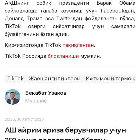
АҚШнинг собиқ президенти Барак Обама
сайловларда ғалаба қозониш учун Facebookдан,
Доналд Трамп эса Twitterдан фойдаланган бўлса,
TikTok ҳозирги сиёсатчилар учун самарали
бўлаётганини ёзган эдик.
Қирғизистонда TikTok
тақиқланган
.
TikTok Россияда
блокланиши
мумкин.
TikTok
Жаҳон янгиликлари
Ижтимоий тармоқл
Бекабат Узаков
Муаллиф
20:36, 06 Август 2026
АҚШ айрим ариза берувчилар учун