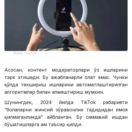
Фото: TikTok
Асосан, контент модераторлари ўз ишларини
тарк этишади. Бу ажабланарли ҳолат эмас. Чунки
қўлда текшириш ишларини автоматлаштирилган
алгоритмлар билан алмаштириш мумкин.
Шунингдек, 2024 йилда TikTok раҳбарияти
“болаларни жинсий зўравонлик таҳдидидан ҳимоя
қилмаганликда” айбланган. Бу оммавий ишдан
бўшатишларга ҳам таъсир қилди.