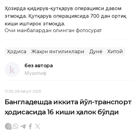
Ҳозирда қидирув-қутқарув операцияси давом
этмоқда. Қутқарув операциясида 700 дан ортиқ
киши иштирок этмоқда.
Очиқ манбалардан олинган фотосурат
Ҳодиса
Жаҳон янгиликлари
Дунё
Хитой
без автора
Муаллиф
11:36, 08 Август 2026
Бангладешда иккита йўл-транспорт
ҳодисасида 16 киши ҳалок бўлди