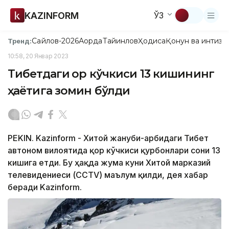
KAZINFORM
ЎЗ
Сайлов-2026
Ақорда
Тайинлов
Ҳодиса
Қонун ва интизо
Тренд:
10:58, 20 Январ 2023
Тибетдаги қор кўчкиси 13 кишининг
ҳаётига зомин бўлди
PEKIN. Kazinform - Хитой жануби-ғарбидаги Тибет
автоном вилоятида қор кўчкиси қурбонлари сони 13
кишига етди. Бу ҳақда жума куни Хитой марказий
телевидениеси (CCTV) маълум қилди, дея хабар
беради Kazinform.