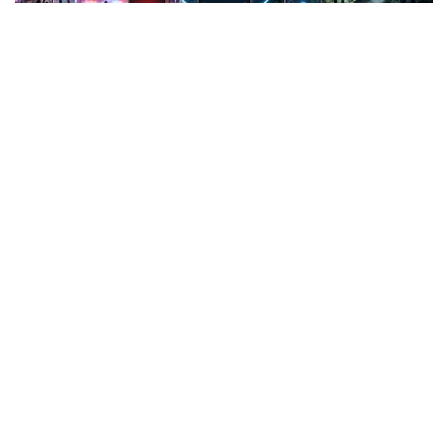
Фото: СИ
Жанубий Корея: Илова таъқибчига яқинлашиш
ҳақида огоҳлантиради
2026 йил 24 июнда Жанубий Корея шахсий
хавфсизлик учун энг сўнгги рақамли воситалардан
бирини ишга туширди.
Ҳукумат иловаси таъқиб қилувчи қурбонларга
электрон билагузук тақишлари шарт бўлган таъқиб
қилувчиларининг жойлашуви ва йўналишини реал
вақт режимида кўриш имконини беради.