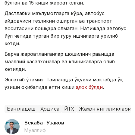
бўлган ва 15 киши жароҳат олган.
Дастлабки маълумотларга кўра, автобус
ҳайдовчиси тезликни оширган ва транспорт
воситасини бошқара олмаган. Натижада автобус
йўл четида турган бир гуруҳ ишчиларга урилиб
кетди.
Барча жароҳатланганлар шошилинч равишда
маҳаллий касалхоналар ва клиникаларга олиб
кетилди.
Эслатиб ўтамиз, Таиландда ўқувчи мактабда ўқ
узиши оқибатида етти киши
ҳалок бўлди
.
Бангладеш
Ҳодиса
ЙТҲ
Жаҳон янгиликлари
Бекабат Узаков
Муаллиф