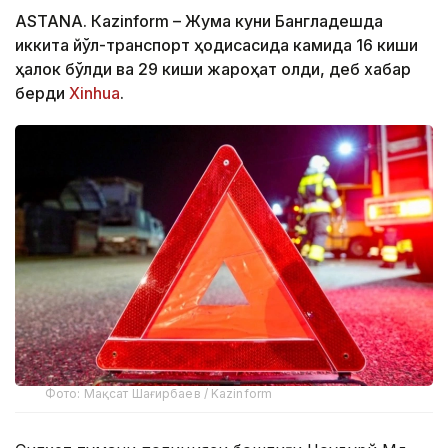
ASTANА. Кazinform – Жума куни Бангладешда
иккита йўл-транспорт ҳодисасида камида 16 киши
ҳалок бўлди ва 29 киши жароҳат олди, деб хабар
берди
Xinhua
.
Фото: Мақсат Шағирбаев / Kazinform