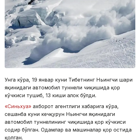
Унга кўра, 19 январ куни Тибетнинг Ньингчи шаҳри
яқинидаги автомобил туннели чиқишида қор
кўчкиси тушиб, 13 киши ҳалок бўлди.
«Синьхуа»
ахборот агентлиги хабарига кўра,
сешанба куни кечқурун Ньингчи яқинидаги
автомобил туннелининг чиқишида қор кўчкиси
содир бўлган. Одамлар ва машиналар қор остида
қолган.