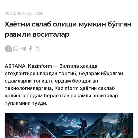
09:00, 08 Август 2026
Ҳаётни сақлаб қолиши мумкин бўлган
рақамли воситалар
ASTANA. Kazinform — Зилзила ҳақида
огоҳлантиришлардан тортиб, бедарак йўқолган
одамларни топишга ёрдам берадиган
технологияларгача, Кazinform ҳаётни сақлаб
қолишга ёрдам бераётган рақамли воситалар
тўпламини тузди.