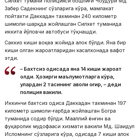
Силхет тумани полицияси бошлиғи Чоудҳурй Мд
Забер Садекнинг сўзларига кўра, мамлакат
пойтахти Даккадан тахминан 240 километр
шимоли-шарқда жойлашган Силхет туманида
иккита йўловчи автобуси тўқнашди.
Саккиз киши воқеа жойида ҳалок бўлди. Яна бир
киши олган жароҳатларидан касалхонада вафот
этди.
– Бахтсиз ҳодисада яна 14 киши жароҳат
олди. Ҳозирги маълумотларга кўра,
улардан 2 тасининг аҳволи оғир, – деди
полиция вакили.
Иккинчи бахтсиз ҳодиса Даккадан тахминан 197
километр шимоли-ғарбда жойлашган Богра
туманида содир бўлди. Маҳаллий ёнғин ва
фуқаролик мудофааси хизмати вакили Мд. Шаҳидул
Исломнинг сўзларига кўра, ҳодисада 7 киши ҳалок