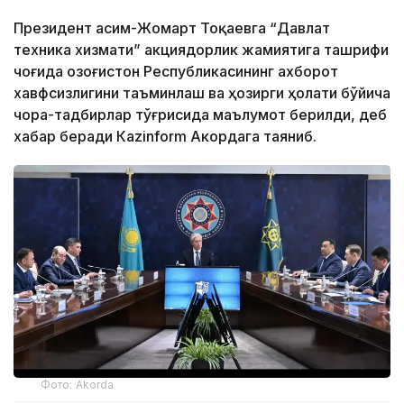
Президент Қасим-Жомарт Тоқаевга “Давлат
техника хизмати” акциядорлик жамиятига ташрифи
чоғида Қозоғистон Республикасининг ахборот
хавфсизлигини таъминлаш ва ҳозирги ҳолати бўйича
чора-тадбирлар тўғрисида маълумот берилди, деб
хабар беради Каzinform Акордага таяниб.
Фото: Akorda