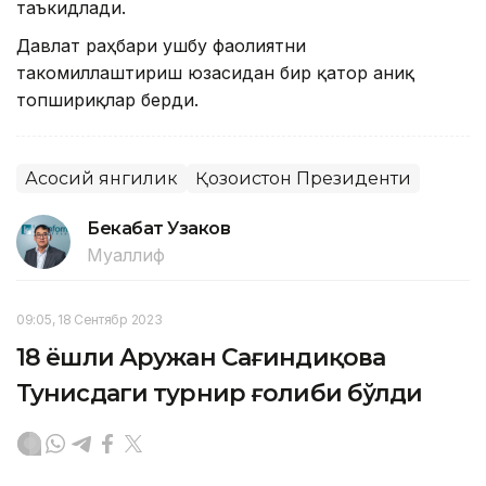
таъкидлади.
Давлат раҳбари ушбу фаолиятни
такомиллаштириш юзасидан бир қатор аниқ
топшириқлар берди.
Асосий янгилик
Қозоғистон Президенти
Бекабат Узаков
Муаллиф
09:05, 18 Сентябр 2023
18 ёшли Аружан Сағиндиқова
Тунисдаги турнир ғолиби бўлди