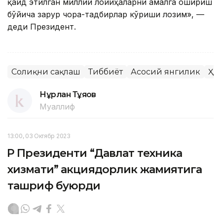
қайд этилган миллий лойиҳаларни амалга ошириш
бўйича зарур чора-тадбирлар кўриши лозим», —
деди Президент.
Соғлиқни сақлаш
Тиббиёт
Асосий янгилик
Ҳу
Нұрлан Тұяқов
Муаллиф
13:00, 03 Октябр 2023
ҚР Президенти “Давлат техника
хизмати” акциядорлик жамиятига
ташриф буюрди