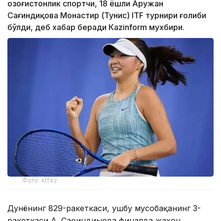
Қозоғистонлик спортчи, 18 ёшли Аружан
Сағиндиқова Монастир (Тунис) ITF турнири ғолиби
бўлди, деб хабар беради Каzinform мухбири.
Фото: ktf.kz
Дунёнинг 829-ракеткаси, ушбу мусобақанинг 3-
ракеткаси А. Саөиндиыова финалда жаҳон