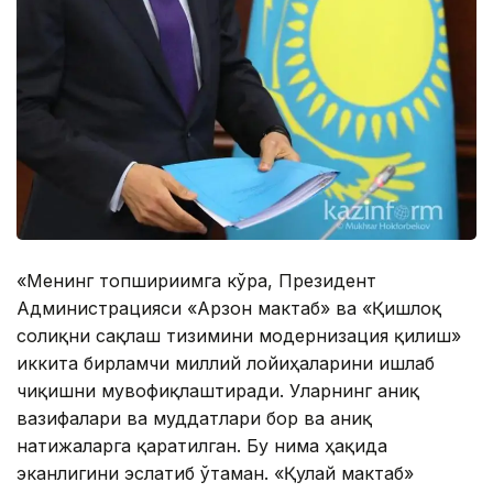
«Менинг топшириғимга кўра, Президент
Администрацияси «Арзон мактаб» ва «Қишлоқ
соғлиқни сақлаш тизимини модернизация қилиш»
иккита бирламчи миллий лойиҳаларини ишлаб
чиқишни мувофиқлаштиради. Уларнинг аниқ
вазифалари ва муддатлари бор ва аниқ
натижаларга қаратилган. Бу нима ҳақида
эканлигини эслатиб ўтаман. «Қулай мактаб»