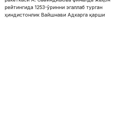
рейтингида 1253-ўринни эгаллаб турган
ҳиндистонлик Вайшнави Адкарга қарши
чемпионлик учун кураш олиб борди.
Биринчи партия кескин курашлар остида ўтди,
Аружан тай-брейкда муваффақиятли ўйнади - 7:6
(8:6).
Иккинчи сетда қозоғистонлик ёш теннисчи
рақибига ҳеч қандай имконият қолдирмади - 6:0.
Шу тариқа Аружан Сағиндиқова муҳим ғалабага
эришди.
Эслатиб ўтамиз, аввалроқ Аружан Сағиндиқова
Тунисдаги мусобақа финалига чиққани ҳақида
хабар
берган эдик.
Муаллиф: Ғайсағали Сейтақ