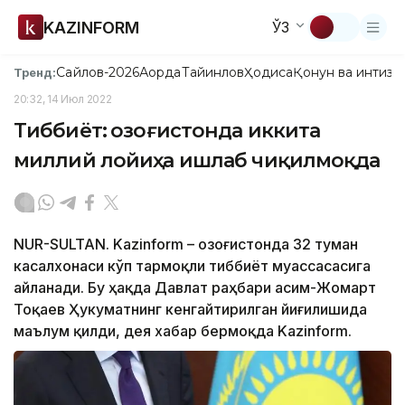
KAZINFORM
ЎЗ
Сайлов-2026
Ақорда
Тайинлов
Ҳодиса
Қонун ва интизо
Тренд:
20:32, 14 Июл 2022
Тиббиёт: Қозоғистонда иккита
миллий лойиҳа ишлаб чиқилмоқда
NUR-SULTAN. Kazinform – Қозоғистонда 32 туман
касалхонаси кўп тармоқли тиббиёт муассасасига
айланади. Бу ҳақда Давлат раҳбари Қасим-Жомарт
Тоқаев Ҳукуматнинг кенгайтирилган йиғилишида
маълум қилди, дея хабар бермоқда Kazinform.