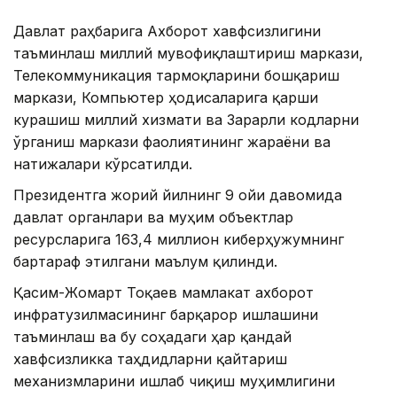
Давлат раҳбарига Ахборот хавфсизлигини
таъминлаш миллий мувофиқлаштириш маркази,
Телекоммуникация тармоқларини бошқариш
маркази, Компьютер ҳодисаларига қарши
курашиш миллий хизмати ва Зарарли кодларни
ўрганиш маркази фаолиятининг жараёни ва
натижалари кўрсатилди.
Президентга жорий йилнинг 9 ойи давомида
давлат органлари ва муҳим объектлар
ресурсларига 163,4 миллион киберҳужумнинг
бартараф этилгани маълум қилинди.
Қасим-Жомарт Тоқаев мамлакат ахборот
инфратузилмасининг барқарор ишлашини
таъминлаш ва бу соҳадаги ҳар қандай
хавфсизликка таҳдидларни қайтариш
механизмларини ишлаб чиқиш муҳимлигини