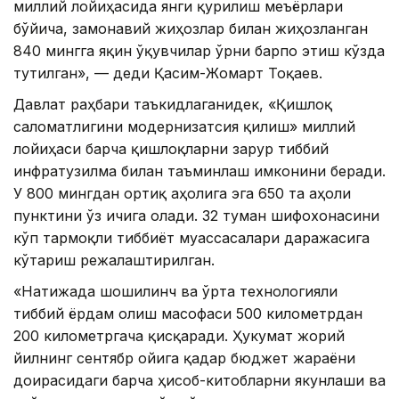
миллий лойиҳасида янги қурилиш меъёрлари
бўйича, замонавий жиҳозлар билан жиҳозланган
840 мингга яқин ўқувчилар ўрни барпо этиш кўзда
тутилган», — деди Қасим-Жомарт Тоқаев.
Давлат раҳбари таъкидлаганидек, «Қишлоқ
саломатлигини модернизатсия қилиш» миллий
лойиҳаси барча қишлоқларни зарур тиббий
инфратузилма билан таъминлаш имконини беради.
У 800 мингдан ортиқ аҳолига эга 650 та аҳоли
пунктини ўз ичига олади. 32 туман шифохонасини
кўп тармоқли тиббиёт муассасалари даражасига
кўтариш режалаштирилган.
«Натижада шошилинч ва ўрта технологияли
тиббий ёрдам олиш масофаси 500 километрдан
200 километргача қисқаради. Ҳукумат жорий
йилнинг сентябр ойига қадар бюджет жараёни
доирасидаги барча ҳисоб-китобларни якунлаши ва