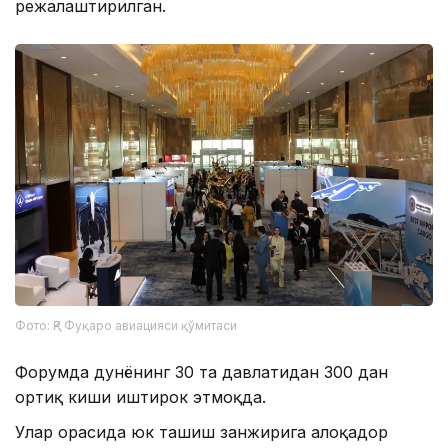
режалаштирилган.
Фото: ҚР Фуқаро авиацияси қўмитаси
Форумда дунёнинг 30 та давлатидан 300 дан
ортиқ киши иштирок этмоқда.
Улар орасида юк ташиш занжирига алоқадор