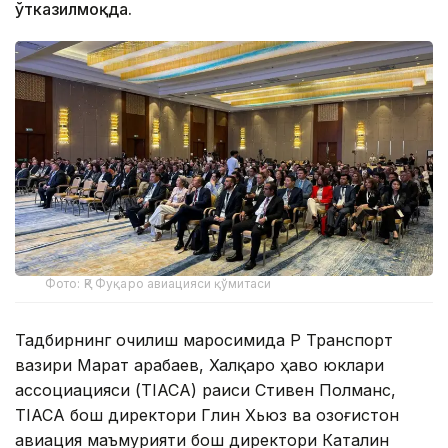
ўтказилмоқда.
Фото: ҚР Фуқаро авиацияси қўмитаси
Тадбирнинг очилиш маросимида ҚР Транспорт
вазири Марат Қарабаев, Халқаро ҳаво юклари
ассоциацияси (TIACA) раиси Стивен Полманс,
TIACA бош директори Глин Хьюз ва Қозоғистон
авиация маъмурияти бош директори Каталин