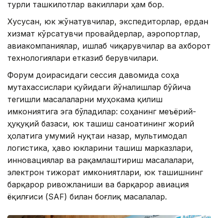
турли ташкилотлар вакиллари ҳам бор.
Хусусан, юк жўнатувчилар, экспедиторлар, ердан
хизмат кўрсатувчи провайдерлар, аэропортлар,
авиакомпаниялар, ишлаб чиқарувчилар ва ахборот
технологиялари етказиб берувчилари.
Форум доирасидаги сессия давомида соҳа
мутахассислари қуйидаги йўналишлар бўйича
тегишли масалаларни муҳокама қилиш
имкониятига эга бўладилар: соҳанинг меъёрий-
ҳуқуқий базаси, юк ташиш саноатининг жорий
ҳолатига умумий нуқтаи назар, мультимодал
логистика, ҳаво юкларини ташиш марказлари,
инновациялар ва рақамлаштириш масалалари,
электрон тижорат имкониятлари, юк ташишнинг
барқарор ривожланиши ва барқарор авиация
ёқилғиси (SAF) билан боғлиқ масалалар.