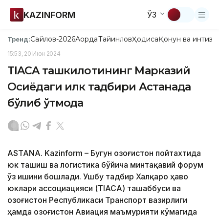
KAZINFORM
ЎЗ
Сайлов-2026
Ақорда
Тайинлов
Ҳодиса
Қонун ва интизо
Тренд:
15:53, 20 Июн 2024
TIACA ташкилотининг Марказий
Осиёдаги илк тадбири Астанада
бўлиб ўтмоқда
ASTANA. Kazinform – Бугун Қозоғистон пойтахтида
юк ташиш ва логистика бўйича минтақавий форум
ўз ишини бошлади. Ушбу тадбир Халқаро ҳаво
юклари ассоциацияси (TIACA) ташаббуси ва
Қозоғистон Республикаси Транспорт вазирлиги
ҳамда Қозоғистон Авиация маъмурияти кўмагида