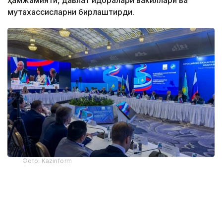
ҳамжамияти, давлат идоралари вакиллари ва
мутахассисларни бирлаштирди.
Фото: Kazinform
Форумнинг асосий мавзулари сунъий интеллект
даврида журналистиканинг истиқболлари ва
қийинчиликлари, рақамли технологиялардан