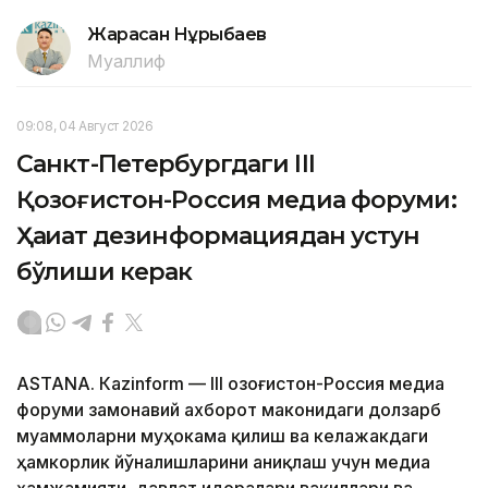
Жарасқан Нұрыбаев
Муаллиф
09:08, 04 Август 2026
Санкт-Петербургдаги III
Қозоғистон-Россия медиа форуми:
Ҳақиқат дезинформациядан устун
бўлиши керак
ASTANА. Кazinform — III Қозоғистон-Россия медиа
форуми замонавий ахборот маконидаги долзарб
муаммоларни муҳокама қилиш ва келажакдаги
ҳамкорлик йўналишларини аниқлаш учун медиа