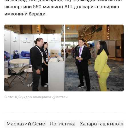
экспортини 560 миллион АҚШ долларига ошириш
имконини беради.
Фото: ҚР Фуқаро авиацияси қўмитаси
Марказий Осиё
Логистика
Халқаро ташкилотла