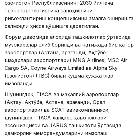
Қозоғистон Республикасининг 2030 йилгача
транспорт-логистика салоҳиятини
ривожлантириш концепциясини амалга оширишга
салмоқли ҳисса қўшишга қаратилган.
Форум давомида алоҳида ташкилотлар ўртасида
музокаралар олиб борилди ва натижада бир қатор
аэропортлар (Астана, Қарағанди, Ақтўбе
шаҳарлари аэропортлари) MNG Airlines, MSC Air
Cargo SA, Coyne Airways Limited ва Alpha Sky
(Қозоғистон) (TBC) билан қўшма ҳужжатлар
имзоланди.
Шунингдек, TIACA ва маҳаллий аэропортлар
(Ақтау, Ақтўбе, Астана, Қарағанди, Орал
аэропортлари) ва SCAT авиакомпанияси,
шунингдек, TIACA халқаро ҳаво юклари
ассоциацияси ва JARUS ташкилоти ўртасида
ҳамкорлик меморандумларини имзолаш