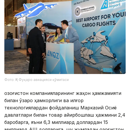
Фото: ҚР Фуқаро авиацияси қўмитаси
Қозоғистон компанияларининг жаҳон ҳамжамияти
билан ўзаро ҳамкорлиги ва илғор
технологиялардан фойдаланиш Марказий Осиё
давлатлари билан товар айирбошлаш ҳажмини 2,4
баробарга, яъни 6,3 миллиард доллардан 15
миллиард АҚШ долларига, шу жумладан Қозоғистон