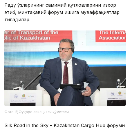
Раду ўзларининг самимий қутловларини изҳор
этиб, минтақавий форум ишига муваффақиятлар
тиладилар.
Фото: ҚР Фуқаро авиацияси қўмитаси
Silk Road in the Sky – Kazakhstan Cargo Hub форуми