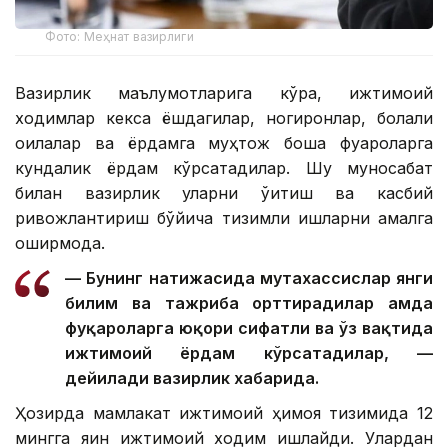
Фото: Меҳнат вазирлиги
Вазирлик маълумотларига кўра, ижтимоий
ходимлар кекса ёшдагилар, ногиронлар, болали
оилалар ва ёрдамга муҳтож бошқа фуқароларга
кундалик ёрдам кўрсатадилар. Шу муносабат
билан вазирлик уларни ўқитиш ва касбий
ривожлантириш бўйича тизимли ишларни амалга
оширмоқда.
— Бунинг натижасида мутахассислар янги
билим ва тажриба орттирадилар ҳамда
фуқароларга юқори сифатли ва ўз вақтида
ижтимоий ёрдам кўрсатадилар, —
дейилади вазирлик хабарида.
Ҳозирда мамлакат ижтимоий ҳимоя тизимида 12
мингга яқин ижтимоий ходим ишлайди. Улардан