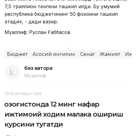
7,5 триллион тенгени ташкил қилди. Бу умумий
республика бюджетининг 50 фоизини ташкил
этади», - деди вазир.
Муаллиф: Руслан Ғаббасов
Бюджет
Асосий янгилик
Сенат
Жамият
Ижт
без автора
Муаллиф
20:10, 06 Август 2026
Қозоғистонда 12 минг нафар
ижтимоий ходим малака ошириш
курсини тугатди