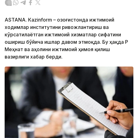
ASTANА. Кazinform – Қозоғистонда ижтимоий
ходимлар институтини ривожлантириш ва
кўрсатилаётган ижтимоий хизматлар сифатини
ошириш бўйича ишлар давом этмоқда. Бу ҳақда ҚР
Меҳнат ва аҳолини ижтимоий ҳимоя қилиш
вазирлиги хабар берди.