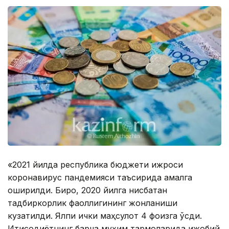
«2021 йилда республика бюджети ижроси
коронавирус пандемияси таъсирида амалга
оширилди. Бироқ, 2020 йилга нисбатан
тадбиркорлик фаоллигининг жонланиши
кузатилди. Ялпи ички маҳсулот 4 фоизга ўсди.
Иқтисодиётнинг барча муҳим тармоқларида ижобий