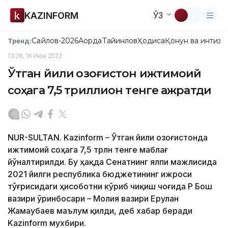
KAZINFORM
ЎЗ
Сайлов-2026
Ақорда
Тайинлов
Ҳодиса
Қонун ва интизо
Тренд:
13:28, 16 Июн 2022
Ўтган йили Қозоғистон ижтимоий
соҳага 7,5 триллион тенге ажратди
NUR-SULTAN. Kazinform – Ўтган йили Қозоғистонда
ижтимоий соҳага 7,5 трлн тенге маблағ
йўналтирилди. Бу ҳақда Сенатнинг ялпи мажлисида
2021 йилги республика бюджетининг ижроси
тўғрисидаги ҳисоботни кўриб чиқиш чоғида ҚР Бош
вазири ўринбосари – Молия вазири Ерулан
Жамаубаев маълум қилди, деб хабар беради
Kazinform мухбири.