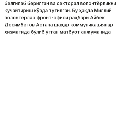
белгилаб берилган ва секторал волонтёрликни
кучайтириш кўзда тутилган. Бу ҳақда Миллий
волонтёрлар фронт-офиси раҳбари Айбек
Досимбетов Астана шаҳар коммуникациялар
хизматида бўлиб ўтган матбуот анжуманида
маълум қилди.
Фото: Алмати ҳокимлиги