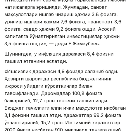
натижаларга эришилди. Жумладан, саноат
маҳсулотлари ишлаб чиқариш ҳажми 3,8 фоизга,
қурилиш ишлари ҳажми 7,6 фоизга, транспорт 3,6
фоизга, савдо ҳажми 9,2 фоизга ошди. Асосий
капиталга йўналтирилган инвестициялар ҳажми
3,5 фоизга ошди», — деди Е.Жамаубаев.
Шунингдек, у инфляция даражаси 8,4 фоизни
ташкил этганини эслатди.
«Ишсизлик даражаси 4,9 фоизда сақланиб қолди.
Ҳозирги шароитда республика бюджетининг
ижроси қуйидаги кўрсаткичлар билан
тавсифланади. Даромадлар 100,8 фоизга
бажарилиб, 12,7 трлн тенгени ташкил қилди.
Бюджет тақчиллиги ялпи ички маҳсулотга нисбатан
3,1 фоизни ташкил этди. Ҳаражатлар 99,2 фоизга
ўзлаштирилиб, 15,2 трлн. Ижтимоий харажатлар
2020 йилга нисбатан 910 миллиард тенгега ошиб,