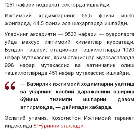
1251 нафари нодавлат секторда ишлайди.
Ижтимоий ходимларнинг 55,5 фоизи қишлоқ
жойларда, 44,5 фоизи эса шаҳарларда ишлайди.
Уларнинг аксарияти — 9532 нафари — фуқароларга
уйда махсус ижтимоий хизматлар кўрсатади.
Бундан ташқари, стационар ташкилотларда 1020
нафар мутахассис, ярим стационар муассасаларда
998 нафар мутахассис ва вақтинчалик қолиш
ташкилотларида 451 нафар мутахассис ишлайди.
— Вазирлик ижтимоий ходимларни ўқитиш
ва уларнинг касбий даражасини ошириш
бўйича тизимли ишларни давом
эттирмоқда, — дейилади хабарда.
Эслатиб ўтамиз, Қозоғистон Ижтимоий тараққиёт
индексида
61-ўринни эгаллади
.