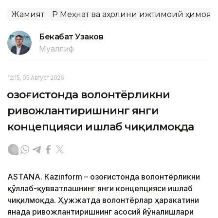
Жамият
ҚР Меҳнат ва аҳолини ижтимоий ҳимоя
Бекабат Узаков
Муаллиф
12:15, 05 Август 2026
Қозоғистонда волонтёрликни
ривожлантиришнинг янги
концепцияси ишлаб чиқилмоқда
ASTANА. Кazinform – Қозоғистонда волонтёрликни
қўллаб-қувватлашнинг янги концепцияси ишлаб
чиқилмоқда. Ҳужжатда волонтёрлар ҳаракатини
янада ривожлантиришнинг асосий йўналишлари