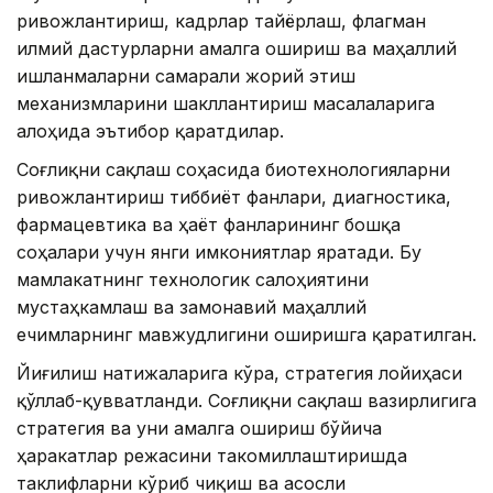
ривожлантириш, кадрлар тайёрлаш, флагман
илмий дастурларни амалга ошириш ва маҳаллий
ишланмаларни самарали жорий этиш
механизмларини шакллантириш масалаларига
алоҳида эътибор қаратдилар.
Соғлиқни сақлаш соҳасида биотехнологияларни
ривожлантириш тиббиёт фанлари, диагностика,
фармацевтика ва ҳаёт фанларининг бошқа
соҳалари учун янги имкониятлар яратади. Бу
мамлакатнинг технологик салоҳиятини
мустаҳкамлаш ва замонавий маҳаллий
ечимларнинг мавжудлигини оширишга қаратилган.
Йиғилиш натижаларига кўра, стратегия лойиҳаси
қўллаб-қувватланди. Соғлиқни сақлаш вазирлигига
стратегия ва уни амалга ошириш бўйича
ҳаракатлар режасини такомиллаштиришда
таклифларни кўриб чиқиш ва асосли