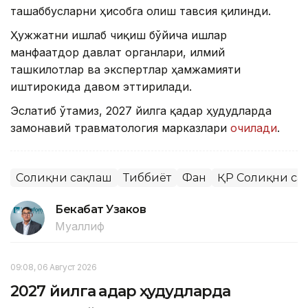
ташаббусларни ҳисобга олиш тавсия қилинди.
Ҳужжатни ишлаб чиқиш бўйича ишлар
манфаатдор давлат органлари, илмий
ташкилотлар ва экспертлар ҳамжамияти
иштирокида давом эттирилади.
Эслатиб ўтамиз, 2027 йилга қадар ҳудудларда
замонавий травматология марказлари
очилади
.
Соғлиқни сақлаш
Тиббиёт
Фан
ҚР Соғлиқни са
Бекабат Узаков
Муаллиф
09:08, 06 Август 2026
2027 йилга қадар ҳудудларда