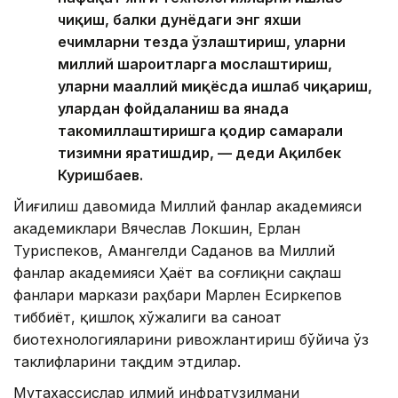
чиқиш, балки дунёдаги энг яхши
ечимларни тезда ўзлаштириш, уларни
миллий шароитларга мослаштириш,
уларни маҳаллий миқёсда ишлаб чиқариш,
улардан фойдаланиш ва янада
такомиллаштиришга қодир самарали
тизимни яратишдир, — деди Ақилбек
Куришбаев.
Йиғилиш давомида Миллий фанлар академияси
академиклари Вячеслав Локшин, Ерлан
Туриспеков, Амангелди Саданов ва Миллий
фанлар академияси Ҳаёт ва соғлиқни сақлаш
фанлари маркази раҳбари Марлен Есиркепов
тиббиёт, қишлоқ хўжалиги ва саноат
биотехнологияларини ривожлантириш бўйича ўз
таклифларини тақдим этдилар.
Мутахассислар илмий инфратузилмани