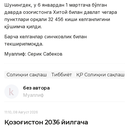
Шунингдек, у 6 январдан 1 мартгача бўлган
даврда Қозоғистонга Хитой билан давлат чегара
пунктлари орқали 32 456 киши келганлигини
қўшимча қилди.
Барча келганлар синчковлик билан
текширилмоқда.
Муаллиф: Серик Сабеков
Соғлиқни сақлаш
Тиббиёт
ҚР Соғлиқни сақлаш 
без автора
Муаллиф
11:10, 08 Август 2026
Қозоғистон 2036 йилгача