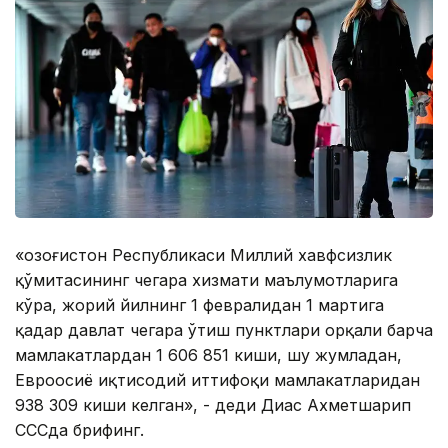
«Қозоғистон Республикаси Миллий хавфсизлик
қўмитасининг чегара хизмати маълумотларига
кўра, жорий йилнинг 1 февралидан 1 мартига
қадар давлат чегара ўтиш пунктлари орқали барча
мамлакатлардан 1 606 851 киши, шу жумладан,
Евроосиё иқтисодий иттифоқи мамлакатларидан
938 309 киши келган», - деди Диас Ахметшарип
CCСда брифинг.