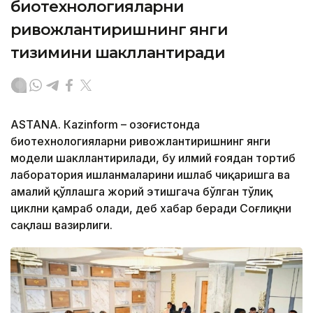
биотехнологияларни
ривожлантиришнинг янги
тизимини шакллантиради
ASTANА. Кazinform – Қозоғистонда
биотехнологияларни ривожлантиришнинг янги
модели шакллантирилади, бу илмий ғоядан тортиб
лаборатория ишланмаларини ишлаб чиқаришга ва
амалий қўллашга жорий этишгача бўлган тўлиқ
циклни қамраб олади, деб хабар беради Соғлиқни
сақлаш вазирлиги.