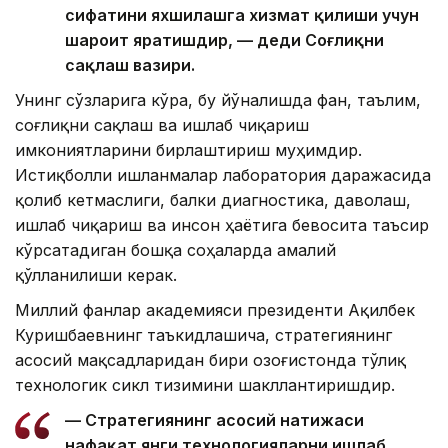
сифатини яхшилашга хизмат қилиши учун
шароит яратишдир, — деди Соғлиқни
сақлаш вазири.
Унинг сўзларига кўра, бу йўналишда фан, таълим,
соғлиқни сақлаш ва ишлаб чиқариш
имкониятларини бирлаштириш муҳимдир.
Истиқболли ишланмалар лаборатория даражасида
қолиб кетмаслиги, балки диагностика, даволаш,
ишлаб чиқариш ва инсон ҳаётига бевосита таъсир
кўрсатадиган бошқа соҳаларда амалий
қўлланилиши керак.
Миллий фанлар академияси президенти Ақилбек
Куришбаевнинг таъкидлашича, стратегиянинг
асосий мақсадларидан бири Қозоғистонда тўлиқ
технологик сикл тизимини шакллантиришдир.
— Стратегиянинг асосий натижаси
нафақат янги технологияларни ишлаб