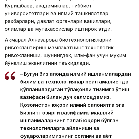
Куришбаев, академиклар, тиббиёт
университетлари ва илмий ташкилотлар
раҳбарлари, давлат органлари вакиллари,
олимлар ва мутахассислар иштирок этди.
Ақмарал Алназарова биотехнологияларни
ривожлантириш мамлакатнинг технологик
ривожланиши, шунингдек, илм-фан учун муҳим
йўналиш эканлигини таъкидлади.
– Бугун биз алоҳида илмий ишланмалардан
билим ва технологиялар реал амалиётда
қўлланиладиган тўлақонли тизимга ўтиш
вазифаси билан дуч келмоқдамиз.
Қозоғистон юқори илмий салоҳиятга эга.
Бизнинг ҳозирги вазифамиз маҳаллий
ишланмаларнинг талаб юқори бўлган
технологияларга айланиши ва
фуқароларимизнинг соғлиғи ва ҳаёт