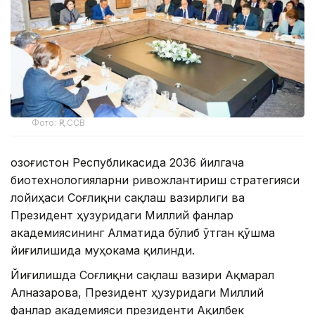
Фото: ҚР ССВ
Қозоғистон Республикасида 2036 йилгача
биотехнологияларни ривожлантириш стратегияси
лойиҳаси Соғлиқни сақлаш вазирлиги ва
Президент ҳузуридаги Миллий фанлар
академиясининг Алматида бўлиб ўтган қўшма
йиғилишида муҳокама қилинди.
Йиғилишда Соғлиқни сақлаш вазири Ақмарал
Алназарова, Президент ҳузуридаги Миллий
фанлар академияси президенти Ақилбек