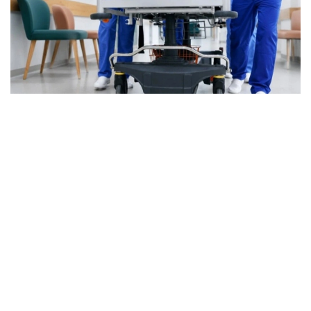
Фото: Марказий коммуникациялар хизмати
Бугунги кунда ихтисослашган ёрдам 1500 дан
ортиқ травматолог томонидан кўрсатилмоқда.
Мамлакатда 81 та травматология маркази, 4000
дан ортиқ ихтисослашган ўрин ва 260 та тиббиёт
ташкилоти фаолият юритмоқда. Хизматнинг
кадрлар салоҳиятини мустаҳкамлаш ва унинг
инфратузилмасини ривожлантириш бўйича ишлар
давом эттирилади.