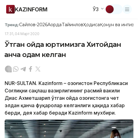
KAZINFORM
ЎЗ
Сайлов-2026
Ақорда
Тайинлов
Ҳодиса
Қонун ва интизо
Тренд:
17:31, 04 Март 2020
Ўтган ойда юртимизга Хитойдан
қанча одам келган
NUR-SULTAN. Kazinform – Қозоғистон Республикаси
Соғлиқни сақлаш вазирлигининг расмий вакили
Диас Ахметшарип ўтган ойда Қозоғистонга чет
элдан қанча фуқаролар келганлиги ҳақида хабар
берди, дея хабар беради Kazinform мухбири.