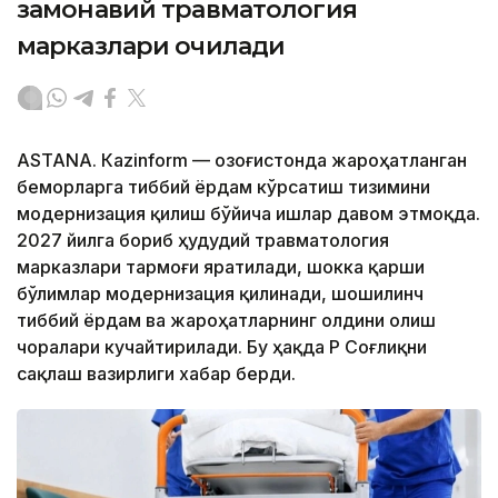
замонавий травматология
марказлари очилади
ASTANА. Кazinform — Қозоғистонда жароҳатланган
беморларга тиббий ёрдам кўрсатиш тизимини
модернизация қилиш бўйича ишлар давом этмоқда.
2027 йилга бориб ҳудудий травматология
марказлари тармоғи яратилади, шокка қарши
бўлимлар модернизация қилинади, шошилинч
тиббий ёрдам ва жароҳатларнинг олдини олиш
чоралари кучайтирилади. Бу ҳақда ҚР Соғлиқни
сақлаш вазирлиги хабар берди.