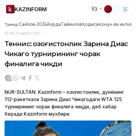
KAZINFORM
ЎЗ
Сайлов-2026
Ақорда
Тайинлов
Ҳодиса
Қонун ва интизо
Тренд:
10:28, 20 Август 2021
Теннис: Қозоғистонлик Зарина Диас
Чикаго турнирининг чорак
финалига чиқди
NUR-SULTAN. Kazinform – Қозоғистонлик, дунёнинг
112-ракеткаси Зарина Диас Чикагодаги WТА 125
турнирининг чорак финалига чиқди, деб хабар
беради Kazinform мухбири.