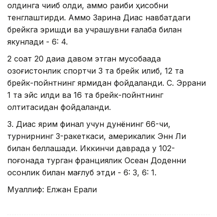
олдинга чиқиб олди, аммо рақиби ҳисобни
тенглаштирди. Аммо Зарина Диас навбатдаги
брейкга эришди ва учрашувни ғалаба билан
якунлади - 6: 4.
2 соат 20 дақиқа давом этган мусобақада
қозоғистонлик спортчи 3 та брейк қилиб, 12 та
брейк-пойнтнинг ярмидан фойдаланди. С. Эррани
1 та эйс қилди ва 16 та брейк-пойнтнинг
олтитасидан фойдаланди.
З. Диас ярим финал учун дунёнинг 66-чи,
турнирнинг 3-ракеткаси, америкалик Энн Ли
билан беллашади. Иккинчи даврада у 102-
поғонада турган франциялик Осеан Доденни
осонлик билан мағлуб этди - 6: 3, 6: 1.
Муаллиф: Елжан Ерали