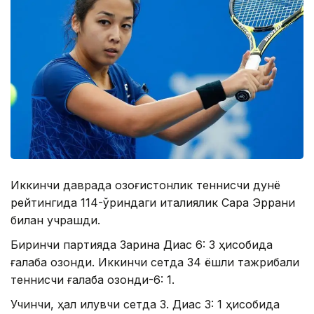
Иккинчи даврада қозоғистонлик теннисчи дунё
рейтингида 114-ўриндаги италиялик Сара Эррани
билан учрашди.
Биринчи партияда Зарина Диас 6: 3 ҳисобида
ғалаба қозонди. Иккинчи сетда 34 ёшли тажрибали
теннисчи ғалаба қозонди-6: 1.
Учинчи, ҳал қилувчи сетда З. Диас 3: 1 ҳисобида