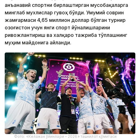
анъанавий спортни бирлаштирган мусобақаларга
минглаб мухлислар гувоҳ бўлди. Умумий соврин
жамғармаси 4,65 миллион доллар бўлган турнир
Қозоғистон учун янги спорт йўналишларини
ривожлантириш ва халқаро тажриба тўплашнинг
муҳим майдонига айланди.
Фото: «Келажак ўйинлари – 2026» ташкилот қўмитаси