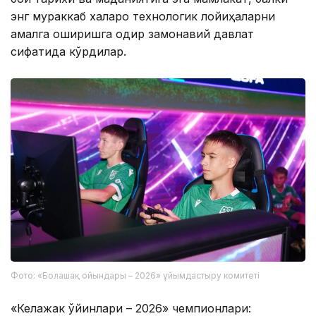
энг мураккаб халқаро технологик лойиҳаларни
амалга оширишга қодир замонавий давлат
сифатида кўрдилар.
Фото: «Болашақ ойындары – 2026» ұйымдастыру комитеті
«Келажак ўйинлари – 2026» чемпионлари: