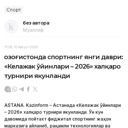
Спорт
без автора
Муаллиф
11:38, 10 Август 2026
Қозоғистонда спортнинг янги даври:
«Келажак ўйинлари – 2026» халқаро
турнири якунланди
ASTANA. Kazinform – Астанада «Келажак ўйинлари
– 2026» халқаро турнири якунланди. Ўн кун
давомида пойтахт фиджитал спортнинг жаҳон
марказига айланиб, рақамли технологиялар ва