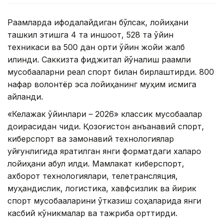
Рақамларда ифодалайдиган бўлсак, лойиҳани
ташкил этишга 4 та иншоот, 528 та ўйин
техникаси ва 500 дан ортиқ ўйин жойи жалб
қилинди. Саккизта фиджитал йўналиш рақамли
мусобақаларни реал спорт билан бирлаштирди. 800
нафар волонтёр эса лойиҳанинг муҳим қисмига
айланди.
«Келажак ўйинлари – 2026» классик мусобақалар
доирасидан чиқди. Қозоғистон анъанавий спорт,
киберспорт ва замонавий технологиялар
уйғунлигида яратилган янги форматдаги халқаро
лойиҳани қабул қилди. Мамлакат киберспорт,
ахборот технологиялари, телетрансляция,
муҳандислик, логистика, хавфсизлик ва йирик
спорт мусобақаларини ўтказиш соҳаларида янги
касбий кўникмалар ва тажриба орттирди.