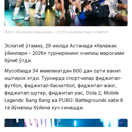
Фото: «Болашақ ойындары – 2026» ұйымдастыру комитеті
Эслатиб ўтамиз, 29 июлда Астанада «Келажак
ўйинлари – 2026» турнирининг очилиш маросими
бўлиб ўтди.
Мусобақада 34 мамлакатдан 800 дан ортиқ вакил
иштирок этди. Турнирда спортчилар фиджитал-
футбол, фиджитал-баскетбол, фиджитал-жанг,
фиджитал-шутер, фиджитал-рақс, Dota 2, Mobile
Legends: Bang Bang ва PUBG: Battlegrounds каби 8
та йўналиш бўйича куч синашди.