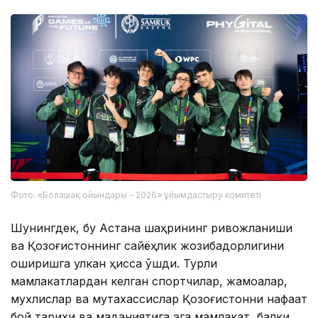
Фото: «Болашақ ойындары – 2026» ұйымдастыру комитеті
Шунингдек, бу Астана шаҳрининг ривожланиши
ва Қозоғистоннинг сайёҳлик жозибадорлигини
оширишга улкан ҳисса қўшди. Турли
мамлакатлардан келган спортчилар, жамоалар,
мухлислар ва мутахассислар Қозоғистонни нафақат
бой тарихи ва маданиятига эга мамлакат, балки