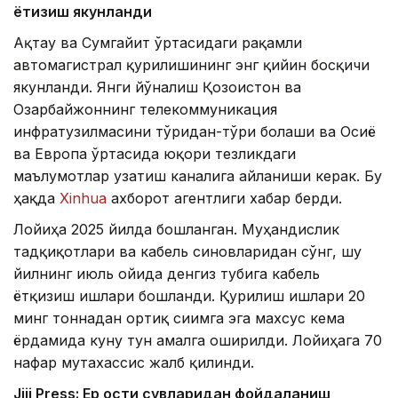
ётқизиш якунланди
Ақтау ва Сумгайит ўртасидаги рақамли
автомагистрал қурилишининг энг қийин босқичи
якунланди. Янги йўналиш Қозоғистон ва
Озарбайжоннинг телекоммуникация
инфратузилмасини тўғридан-тўғри боғлаши ва Осиё
ва Европа ўртасида юқори тезликдаги
маълумотлар узатиш каналига айланиши керак. Бу
ҳақда
Xinhua
ахборот агентлиги хабар берди.
Лойиҳа 2025 йилда бошланган. Муҳандислик
тадқиқотлари ва кабель синовларидан сўнг, шу
йилнинг июль ойида денгиз тубига кабель
ётқизиш ишлари бошланди. Қурилиш ишлари 20
минг тоннадан ортиқ сиғимга эга махсус кема
ёрдамида куну тун амалга оширилди. Лойиҳага 70
нафар мутахассис жалб қилинди.
Jiji Press: Ер ости сувларидан фойдаланиш