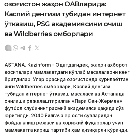
Қозоғистон жаҳон ОАВларида:
Каспий денгизи тубидан интернет
ўтказиш, PSG академиясини очиш
ва Wildberries омборлари
ASTANА. Кazinform - Одатдагидек, жаҳон ахборот
воситалари мамлакатдаги кўплаб масалаларни кенг
ёритдилар. Улар орасида Қозоғистонда қурилаётган
янги Wildberries омборлари, Каспий денгизи
тубидан интернет ўтказиш масаласи ва Астанада
очилиши режалаштирилган «Пари Сен-Жермен»
футбол клубининг расмий академияси ҳақида сўз
юритилди. 2040 йилгача ер ости сувларидан
фойдаланиш режаси ва хорижий фуқаролар учун
мамлакатга кириш тартиби ҳам қизиқарли кўринди.