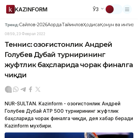
KAZINFORM
ЎЗ
Сайлов-2026
Ақорда
Тайинлов
Ҳодиса
Қонун ва интизо
Тренд:
08:59, 23 Феврал 2022
Теннис: Қозоғистонлик Андрей
Голубев Дубай турнирининг
жуфтлик баҳсларида чорак финалга
чиқди
NUR-SULTAN. Kazinform - Қозоғистонлик Андрей
Голубев Дубай АТP 500 турнирининг жуфтлик
баҳсларида чорак финалга чиқди, дея хабар беради
Кazinform мухбири.