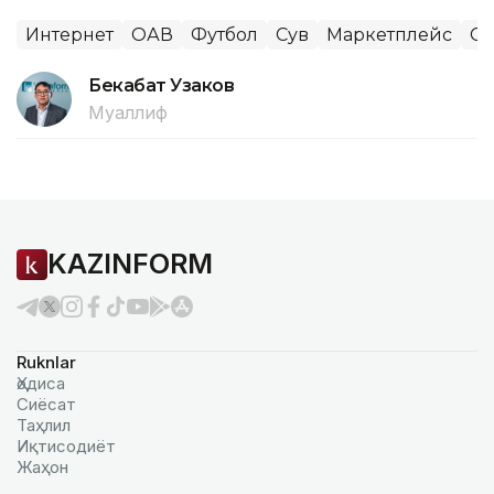
Интернет
ОАВ
Футбол
Сув
Маркетплейс
Сп
Бекабат Узаков
Муаллиф
KAZINFORM
Ruknlar
Ҳодиса
Сиёсат
Таҳлил
Иқтисодиёт
Жаҳон