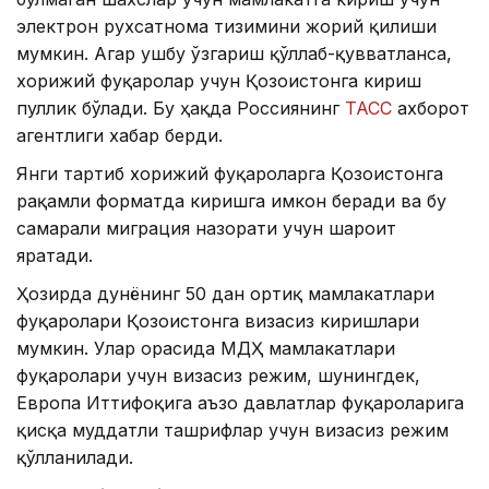
электрон рухсатнома тизимини жорий қилиши
мумкин. Агар ушбу ўзгариш қўллаб-қувватланса,
хорижий фуқаролар учун Қозоғистонга кириш
пуллик бўлади. Бу ҳақда Россиянинг
ТАСС
ахборот
агентлиги хабар берди.
Янги тартиб хорижий фуқароларга Қозоғистонга
рақамли форматда киришга имкон беради ва бу
самарали миграция назорати учун шароит
яратади.
Ҳозирда дунёнинг 50 дан ортиқ мамлакатлари
фуқаролари Қозоғистонга визасиз киришлари
мумкин. Улар орасида МДҲ мамлакатлари
фуқаролари учун визасиз режим, шунингдек,
Европа Иттифоқига аъзо давлатлар фуқароларига
қисқа муддатли ташрифлар учун визасиз режим
қўлланилади.