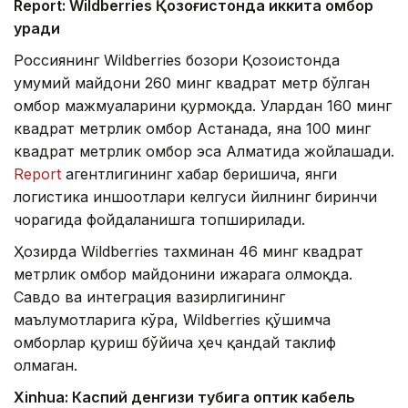
Report: Wildberries Қозоғистонда иккита омбор
қуради
Россиянинг Wildberries бозори Қозоғистонда
умумий майдони 260 минг квадрат метр бўлган
омбор мажмуаларини қурмоқда. Улардан 160 минг
квадрат метрлик омбор Астанада, яна 100 минг
квадрат метрлик омбор эса Алматида жойлашади.
Report
агентлигининг хабар беришича, янги
логистика иншоотлари келгуси йилнинг биринчи
чорагида фойдаланишга топширилади.
Ҳозирда Wildberries тахминан 46 минг квадрат
метрлик омбор майдонини ижарага олмоқда.
Савдо ва интеграция вазирлигининг
маълумотларига кўра, Wildberries қўшимча
омборлар қуриш бўйича ҳеч қандай таклиф
олмаган.
Xinhuа: Каспий денгизи тубига оптик кабель