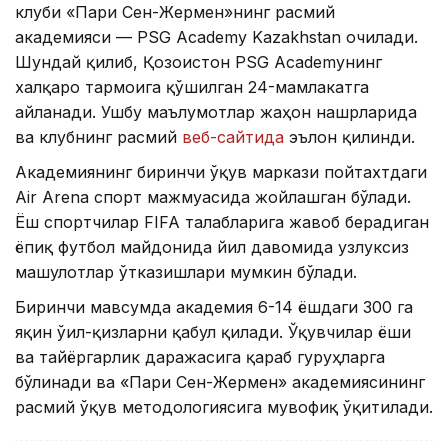
клуби «Пари Сен-Жермен»нинг расмий
академияси — PSG Academy Kazakhstan очилади.
Шундай қилиб, Қозоғистон PSG Academyнинг
халқаро тармоғига қўшилган 24-мамлакатга
айланади. Ушбу маълумотлар жаҳон нашрларида
ва клубнинг расмий
веб-сайтида
эълон қилинди.
Академиянинг биринчи ўқув маркази пойтахтдаги
Air Arena спорт мажмуасида жойлашган бўлади.
Ёш спортчилар FIFA талабларига жавоб берадиган
ёпиқ футбол майдонида йил давомида узлуксиз
машғулотлар ўтказишлари мумкин бўлади.
Биринчи мавсумда академия 6-14 ёшдаги 300 га
яқин ўғил-қизларни қабул қилади. Ўқувчилар ёши
ва тайёргарлик даражасига қараб гуруҳларга
бўлинади ва «Пари Сен-Жермен» академиясининг
расмий ўқув методологиясига мувофиқ ўқитилади.