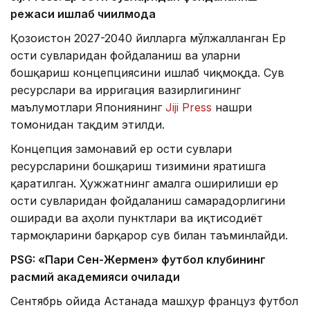
режаси ишлаб чиқилмоқда
Қозоғистон 2027-2040 йилларга мўлжалланган Ер
ости сувларидан фойдаланиш ва уларни
бошқариш концепциясини ишлаб чиқмоқда. Сув
ресурслари ва ирригация вазирлигининг
маълумотлари Япониянинг
Jiji Press
нашри
томонидан тақдим этилди.
Концепция замонавий ер ости сувлари
ресурсларини бошқариш тизимини яратишга
қаратилган. Ҳужжатнинг амалга оширилиши ер
ости сувларидан фойдаланиш самарадорлигини
оширади ва аҳоли пунктлари ва иқтисодиёт
тармоқларини барқарор сув билан таъминлайди.
PSG: «Пари Сен-Жермен» футбол клубининг
расмий академияси очилади
Сентябрь ойида Астанада машҳур француз футбол