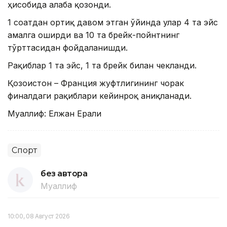
ҳисобида ғалаба қозонди.
1 соатдан ортиқ давом этган ўйинда улар 4 та эйс
амалга оширди ва 10 та брейк-пойнтнинг
тўрттасидан фойдаланишди.
Рақиблар 1 та эйс, 1 та брейк билан чекланди.
Қозоғистон – Франция жуфтлигининг чорак
финалдаги рақиблари кейинроқ аниқланади.
Муаллиф: Елжан Ерали
Спорт
без автора
Муаллиф
10:00, 08 Август 2026