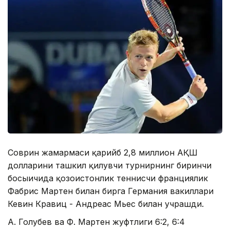
Соврин жамғармаси қарийб 2,8 миллион АҚШ
долларини ташкил қилувчи турнирнинг биринчи
босыичида қозоғистонлик теннисчи франциялик
Фабрис Мартен билан бирга Германия вакиллари
Кевин Кравиц - Андреас Мьес билан учрашди.
А. Голубев ва Ф. Мартен жуфтлиги 6:2, 6:4