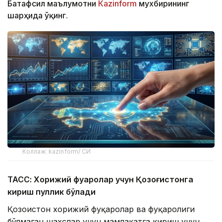
Батафсил маълумотни
Кazinform
мухбирининг
шарҳида ўқинг.
Коллаж: kazinform/ СИ
ТАСС: Хорижий фуқаролар учун Қозоғистонга
кириш пуллик бўлади
Қозоғистон хорижий фуқаролар ва фуқаролиги
бўлмаган шахслар учун мамлакатга кириш учун