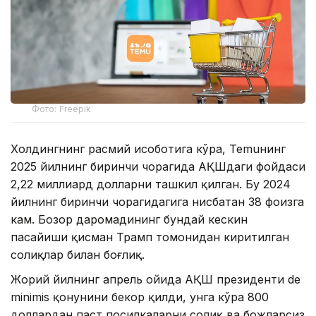
Фото: Freepik
Холдингнинг расмий ҳисоботига кўра, Temuнинг
2025 йилнинг биринчи чорагида АҚШдаги фойдаси
2,22 миллиард долларни ташкил қилган. Бу 2024
йилнинг биринчи чорагидагига нисбатан 38 фоизга
кам. Бозор даромадининг бундай кескин
пасайиши қисман Трамп томонидан киритилган
солиқлар билан боғлиқ.
Жорий йилнинг апрель ойида АҚШ президенти de
minimis қонунини бекор қилди, унга кўра 800
доллардан паст посилкаларни солиқ ва божларсиз