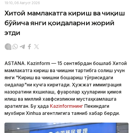
19:10, 06 Август 2026
Хитой мамлакатга кириш ва чиқиш
бўйича янги қоидаларни жорий
этди
ASTANА. Кazinform — 15 сентябрдан бошлаб Хитой
мамлакатга кириш ва чиқишни тартибга солиш учун
янги "Кириш ва чиқишни бошқариш тўғрисидаги
қоидалар"ни кучга киритади. Ҳужжат иммиграция
назоратини яхшилаш, фуқаролар ҳуқуқларини ҳимоя
қилиш ва миллий хавфсизликни мустаҳкамлашга
қаратилган. Бу ҳақда
Кazinformнинг
Пекиндаги
мухбири Xinhua агентлигига таяниб хабар берди.