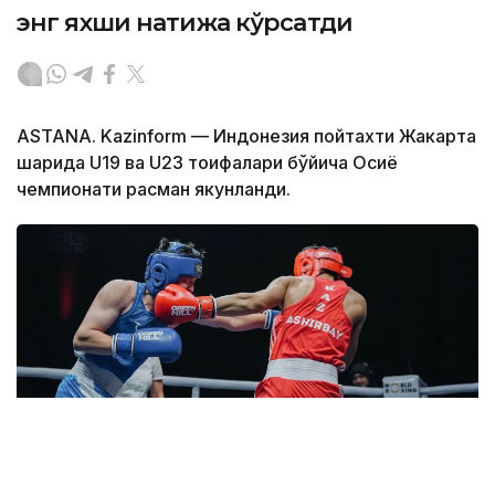
энг яхши натижа кўрсатди
ASTANA. Kazinform — Индонезия пойтахти Жакарта
шаҳрида U19 ва U23 тоифалари бўйича Осиё
чемпионати расман якунланди.