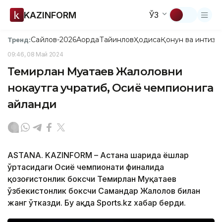
KAZINFORM
ЎЗ
Сайлов-2026
Ақорда
Тайинлов
Ҳодиса
Қонун ва интизо
Тренд:
09:46, 08 Май 2024
Темирлан Муқатаев Жалоловни
нокаутга учратиб, Осиё чемпионига
айланди
ASTANA. KAZINFORM – Астана шаҳрида ёшлар
ўртасидаги Осиё чемпионати финалида
қозоғистонлик боксчи Темирлан Муқатаев
ўзбекистонлик боксчи Самандар Жалолов билан
жанг ўтказди. Бу ҳақда Sports.kz хабар берди.