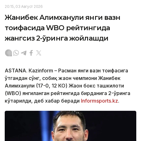
20:15, 03 Август 2026
Жанибек Алимханули янги вазн
тоифасида WBO рейтингида
жангсиз 2-ўринга жойлашди
ASTANА. Кazinform – Расман янги вазн тоифасига
ўтгандан сўнг, собиқ жаҳон чемпиони Жанибек
Алимханули (17-0, 12 КО) Жаҳон бокс ташкилоти
(WBО) янгиланган рейтингида бирданига 2-ўринга
кўтарилди, деб хабар беради
Informsports.kz
.