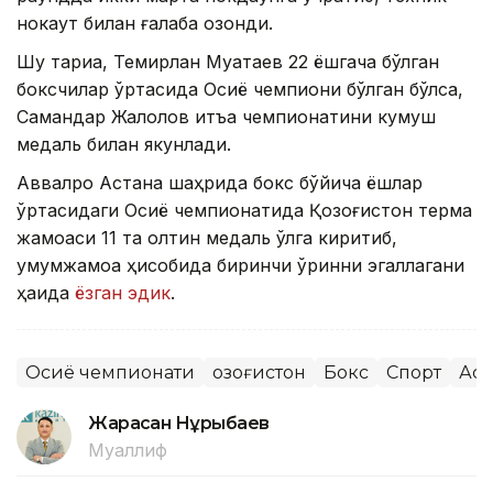
нокаут билан ғалаба қозонди.
Шу тариқа, Темирлан Муқатаев 22 ёшгача бўлган
боксчилар ўртасида Осиё чемпиони бўлган бўлса,
Самандар Жалолов қитъа чемпионатини кумуш
медаль билан якунлади.
Аввалроқ Астана шаҳрида бокс бўйича ёшлар
ўртасидаги Осиё чемпионатида Қозоғистон терма
жамоаси 11 та олтин медаль қўлга киритиб,
умумжамоа ҳисобида биринчи ўринни эгаллагани
ҳақида
ёзган эдик
.
Осиё чемпионати
Қозоғистон
Бокс
Спорт
Аст
Жарасқан Нұрыбаев
Муаллиф