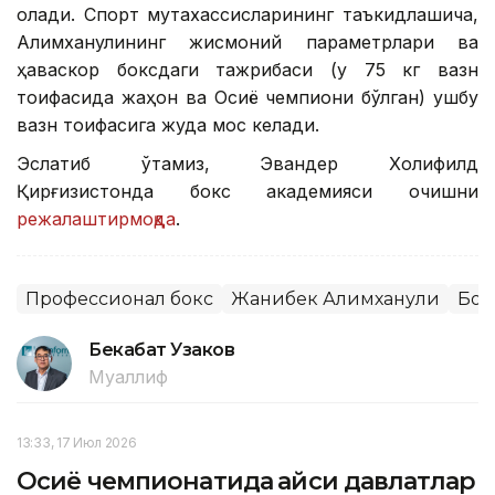
олади. Спорт мутахассисларининг таъкидлашича,
Алимханулининг жисмоний параметрлари ва
ҳаваскор боксдаги тажрибаси (у 75 кг вазн
тоифасида жаҳон ва Осиё чемпиони бўлган) ушбу
вазн тоифасига жуда мос келади.
Эслатиб ўтамиз, Эвандер Холифилд
Қирғизистонда бокс академияси очишни
режалаштирмоқда
.
Профессионал бокс
Жанибек Алимханули
Бок
Бекабат Узаков
Муаллиф
13:33, 17 Июл 2026
Осиё чемпионатида қайси давлатлар