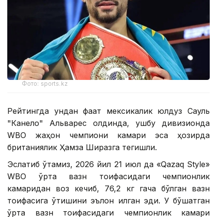
Фото: sports.kz
Рейтингда ундан фақат мексикалик юлдуз Сауль
"Канело" Альварес олдинда, ушбу дивизионда
WBО жаҳон чемпиони камари эса ҳозирда
британиялик Ҳамза Ширазга тегишли.
Эслатиб ўтамиз, 2026 йил 21 июл да «Qazaq Style»
WВО ўрта вазн тоифасидаги чемпионлик
камаридан воз кечиб, 76,2 кг гача бўлган вазн
тоифасига ўтишини эълон қилган эди. У бўшатган
ўрта вазн тоифасидаги чемпионлик камари