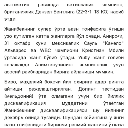
автоматик равишда вақтинчалик чемпион,
британиялик Дензел Бентлига (22-3-1, 18 КО) насиб
этди.
Жанибекнинг супер ўрта вазн тоифасига ўтиши
узоқ кутилган катта жангларга йўл очади. Аниқроғи,
31 октабр куни мексикалик Сауль "Канело"
Альварес ва WВC чемпиони Кристиан Мбили
ўртасида жанг бўлиб ўтади. Ушбу жанг ғолиби
келажакда Алимханулининг чемпионлик учун
асосий рақибларидан бирига айланиши мумкин.
Бироқ, маҳаллий боксчи йил охирига қадар рингга
қайтиши режалаштирилган. Допинг тестидан
(мельдоний) ўта олмагани учун бир йиллик
дисквалификация муддатини ўтаётган
Жанибекнинг дисквалификацияси шу йилнинг
декабрь ойида тугайди. Шундан кейингина у янги
вазн тоифасидаги биринчи расмий жангини ўтказа