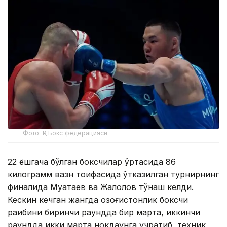
Фото: ҚР Бокс федерацияси
22 ёшгача бўлган боксчилар ўртасида 86
килограмм вазн тоифасида ўтказилган турнирнинг
финалида Муқатаев ва Жалолов тўқнаш келди.
Кескин кечган жангда қозоғистонлик боксчи
рақибини биринчи раундда бир марта, иккинчи
раундда икки марта нокдаунга учратиб, техник