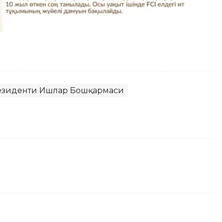
резиденти Ишлар Бошқармаси