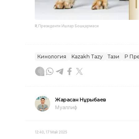
ҚР Президенти Ишлар Бошқармаси
Кинология
Kazakh Tazy
Тази
ҚР П
Жарасқан Нұрыбаев
Муаллиф
12:40, 17 Май 2025