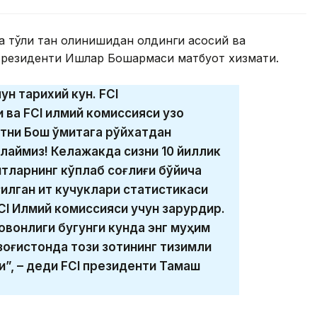
ёсда тўлиқ тан олинишидан олдинги асосий ва
 Президенти Ишлар Бошқармаси матбуот хизмати.
ун тарихий кун. FCI
ва FCI илмий комиссияси узоқ
тни Бош қўмитага рўйхатдан
клаймиз! Келажакда сизни 10 йиллик
 итларнинг кўплаб соғлиғи бўйича
ғилган ит кучуклари статистикаси
CI Илмий комиссияси учун зарурдир.
овонлиги бугунги кунда энг муҳим
зоғистонда този зотининг тизимли
”, – деди FCI президенти Тамаш