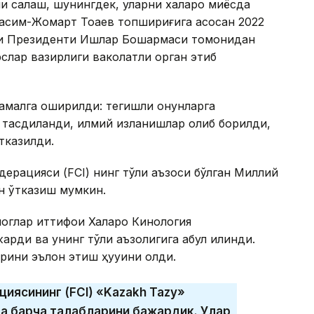
 сақлаш, шунингдек, уларни халқаро миқёсда
Қасим-Жомарт Тоқаев топшириғига асосан 2022
и Президенти Ишлар Бошқармаси томонидан
рслар вазирлиги ваколатли орган этиб
 амалга оширилди: тегишли қонунларга
 тасдиқланди, илмий изланишлар олиб борилди,
тказилди.
дерацияси (FCI) нинг тўлиқ аъзоси бўлган Миллий
н ўтказиш мумкин.
оглар иттифоқи Халқаро Кинология
ди ва унинг тўлиқ аъзолигига қабул қилинди.
рини эълон этиш ҳуқуқини олди.
циясининг (FCI) «Kazakh Tazy»
ча барча талабларини бажардик. Улар