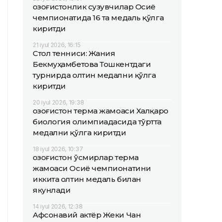
Қозоғистонлик сузувчилар Осиё
чемпионатида 16 та медаль қўлга
киритди
21 iyul 2026, 16:15
Стол тенниси: Жания
Бекмуҳамбетова Тошкентдаги
турнирда олтин медални қўлга
киритди
20 iyul 2026, 19:38
Қозоғистон терма жамоаси Халқаро
биология олимпиадасида тўртта
медални қўлга киритди
18 iyul 2026, 10:37
Қозоғистон ўсмирлар терма
жамоаси Осиё чемпионатини
иккита олтин медаль билан
якунлади
14 iyul 2026, 12:38
Афсонавий актёр Жеки Чан