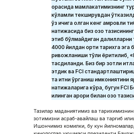
орасида мамлакатимизнинг тур
кўламли текширувдан ўтказилди
ўз ичига олган кенг қамровли т
натижасида биз қозоқ тазисинин
этиб бўлмайдиган далилларни т
4000 йилдан ортиқ тарихга эга 
ривожланиши тўлиқ ёритилиб, «
тасдиқланди. Биз бир зотли ит
этдик ва FCI стандартлаштири
та итни ўрганиш имкониятини я
натижаларига кўра, бугун FCI Б
қилинган қарори билан қозоқ таз
Тазилар маданиятимиз ва тарихимизнинг
зотимизни асраб-авайлаш ва тарғиб қили
Ишончимиз комилки, бу кун йилномаларда
кинологлар уюшмаси президенти Бауржа