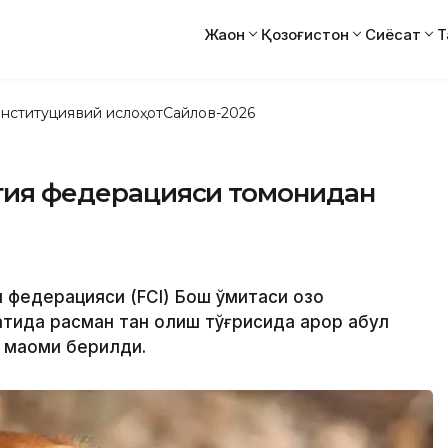
Жаҳон
Қозоғистон
Сиёсат
Т
нституциявий ислоҳот
Сайлов-2026
огия федерацияси томонидан
 федерацияси (FCI) Бош қўмитаси қозоқ
атида расман тан олиш тўғрисида қарор қабул
и мақоми берилди.