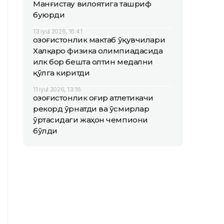
Манғистау вилоятига ташриф
буюрди
13 iyul 2026, 16:41
Қозоғистонлик мактаб ўқувчилари
Халқаро физика олимпиадасида
илк бор бешта олтин медални
қўлга киритди
11 iyul 2026, 13:16
Қозоғистонлик оғир атлетикачи
рекорд ўрнатди ва ўсмирлар
ўртасидаги жаҳон чемпиони
бўлди