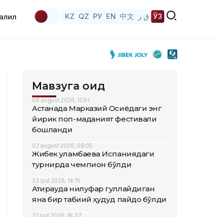
KZ
QZ
РУ
EN
中文
ق ز
ЎЗ
аҳлил
Мавзуга оид
06 avgust 2026, 12:51
Астанада Марказий Осиёдаги энг
йирик поп-маданият фестивали
бошланди
02 avgust 2026, 08:05
Жибек Қуламбаева Испаниядаги
турнирда чемпион бўлди
23 iyul 2026, 14:15
Атирауда нилуфар гуллайдиган
яна бир табиий ҳудуд пайдо бўлди
22 iyul 2026, 18:37