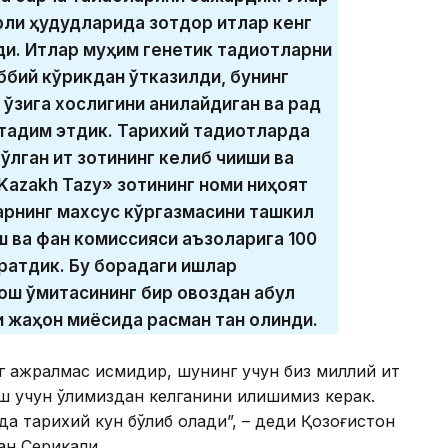
ли ҳудудларида зотдор итлар кенг
. Итлар муҳим генетик тадқиқотларни
иббий кўрикдан ўтказилди, бунинг
г ўзига хослигини аниқлайдиган ва рад
ақдим этдик. Тарихий тадқиқотларда
бўлган ит зотининг келиб чиқиши ва
Kazakh Tazy» зотининг номи ниҳоят
ларнинг махсус кўргазмасини ташкил
ш ва фан комиссияси аъзоларига 100
ратдик. Бу борадаги ишлар
ош қўмитасининг бир овоздан қабул
иси жаҳон миқёсида расман тан олинди.
 ажралмас қисмидир, шунинг учун биз миллий ит
ш учун қўлимиздан келганини қилишимиз керак.
 тарихий кун бўлиб қолади”, – деди Қозоғистон
н Серикқали.