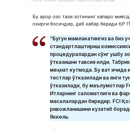
Фото: «Dara» Президент ташаббуслари фонди
Бу қарор қозоқ тази зотининг халқаро миқ
охирги босқичдир, деб хабар беради ҚР
“Бугун мамлакатингиз ва биз уч
стандартлаштириш комиссияси 
процедуралардан сўнг ушбу зо
ўтказишни тавсия қилди. Табри
меҳнат кутмоқда. Бу вақт ичида
тестлар ўтказилади ва янги ту
ўтказилади, бу маълумотлар F
Итларнинг саломатлиги ва фар
масалалардан биридир. FCI Қо
ривожланишини кузатиб боради
Яккель.