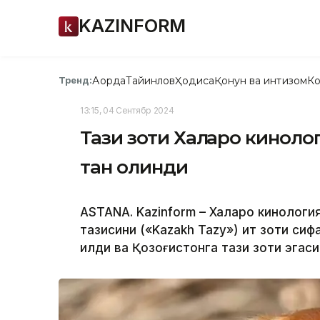
KAZINFORM
Ақорда
Тайинлов
Ҳодиса
Қонун ва интизом
Ко
Тренд:
13:15, 04 Сентябр 2024
Тази зоти Халқаро кинол
тан олинди
ASTANA. Kazinform – Халқаро кинология
тазисини («Kazakh Tazy») ит зоти сиф
қилди ва Қозоғистонга тази зоти эгас