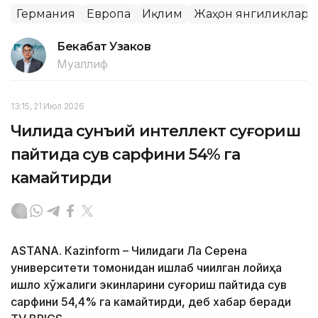
Германия
Европа
Иқлим
Жаҳон янгиликлари
Бекабат Узаков
Муаллиф
13:15, 21 Июл 2026
Чилида сунъий интеллект суғориш
пайтида сув сарфини 54% га
камайтирди
ASTANА. Кazinform – Чилидаги Ла Серена
университети томонидан ишлаб чиқилган лойиҳа
қишлоқ хўжалиги экинларини суғориш пайтида сув
сарфини 54,4% га камайтирди, деб хабар беради