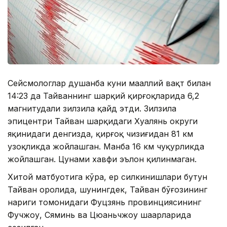
Сейсмологлар душанба куни маҳаллий вақт билан
14:23 да Тайваннинг шарқий қирғоқларида 6,2
магнитудали зилзила қайд этди. Зилзила
эпицентри Тайван шарқидаги Хуалянь округи
яқинидаги денгизда, қирғоқ чизиғидан 81 км
узоқликда жойлашган. Манба 16 км чуқурликда
жойлашган. Цунами хавфи эълон қилинмаган.
Хитой матбуотига кўра, ер силкинишлари бутун
Тайван оролида, шунингдек, Тайван бўғозининг
нариги томонидаги Фуцзянь провинциясининг
Фучжоу, Сяминь ва Цюаньчжоу шаҳарларида