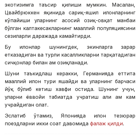
экотизимга таъсир қилиши мумкин. Масалан,
Цвайбрюккен яқинида сариқ-яшил илонларнинг
кўпайиши уларнинг асосий озиқ-овқат манбаи
бўлган калтакесакларнинг маҳаллий популяциясини
сезиларли даражада камайтирди.
Бу илонлар шунингдек, экинларга зарар
етказадиган ва турли касалликларни тарқатадиган
сичқонлар билан ҳам озиқланади.
Шуни таъкидлаш керакки, Германияда еттита
маҳаллий илон тури яшайди ва уларнинг барчаси
йўқ бўлиб кетиш хавфи остида. Шунинг учун,
уларни ёввойи табиатда учратиш ҳали ҳам кам
учрайдиган ҳолат.
Эслатиб ўтамиз, Японияда илон тезюрар
поездларни икки соат давомида
фалаж қилди
.