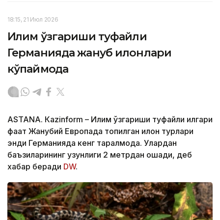
18:15, 21 Июл 2026
Иқлим ўзгариши туфайли
Германияда жануб илонлари
кўпаймоқда
ASTANА. Кazinform – Иқлим ўзгариши туфайли илгари
фақат Жанубий Европада топилган илон турлари
энди Германияда кенг тарқалмоқда. Улардан
баъзиларининг узунлиги 2 метрдан ошади, деб
хабар беради
DW
.