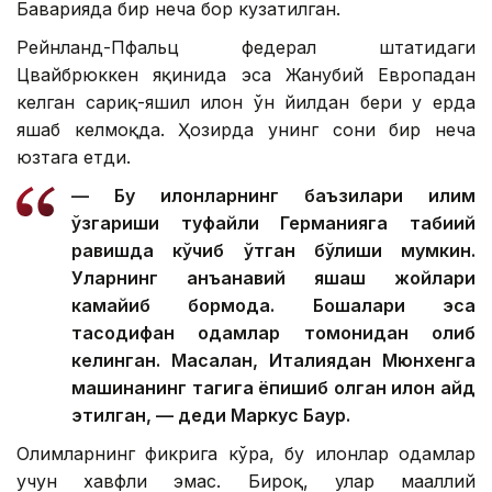
Баварияда бир неча бор кузатилган.
Рейнланд-Пфальц федерал штатидаги
Цвайбрюккен яқинида эса Жанубий Европадан
келган сариқ-яшил илон ўн йилдан бери у ерда
яшаб келмоқда. Ҳозирда унинг сони бир неча
юзтага етди.
— Бу илонларнинг баъзилари иқлим
ўзгариши туфайли Германияга табиий
равишда кўчиб ўтган бўлиши мумкин.
Уларнинг анъанавий яшаш жойлари
камайиб бормоқда. Бошқалари эса
тасодифан одамлар томонидан олиб
келинган. Масалан, Италиядан Мюнхенга
машинанинг тагига ёпишиб олган илон қайд
этилган, — деди Маркус Баур.
Олимларнинг фикрига кўра, бу илонлар одамлар
учун хавфли эмас. Бироқ, улар маҳаллий