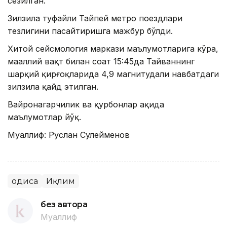
сезилган.
Зилзила туфайли Тайпей метро поездлари
тезлигини пасайтиришга мажбур бўлди.
Хитой сейсмология маркази маълумотларига кўра,
маҳаллий вақт билан соат 15:45да Тайваннинг
шарқий қирғоқларида 4,9 магнитудали навбатдаги
зилзила қайд этилган.
Вайронагарчилик ва қурбонлар ҳақида
маълумотлар йўқ.
Муаллиф: Руслан Сулейменов
Ҳодиса
Иқлим
без автора
Муаллиф