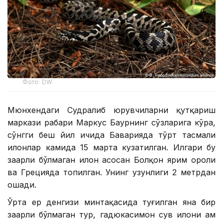
Фото: DW
Мюнхендаги Судралиб юрувчиларни қутқариш
маркази раҳбари Маркус Баурнинг сўзларига кўра,
сўнгги беш йил ичида Баварияда тўрт тасмали
илонлар камида 15 марта кузатилган. Илгари бу
заҳарли бўлмаган илон асосан Болқон ярим ороли
ва Грецияда топилган. Унинг узунлиги 2 метрдан
ошади.
Ўрта ер денгизи минтақасида туғилган яна бир
заҳарли бўлмаган тур, гадюкасимон сув илони ҳам