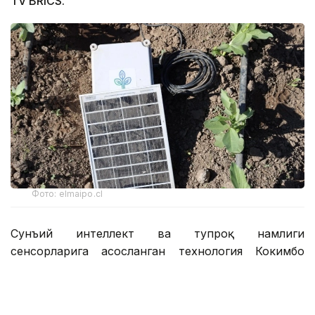
TV BRICS.
Фото: elmaipo.cl
Сунъий интеллект ва тупроқ намлиги
сенсорларига асосланган технология Кокимбо
минтақасидаги кичик ва ўрта фермерларга иқлим
ўзгариши оқибатларига қарши курашишда ёрдам
бериш учун мўлжалланган.