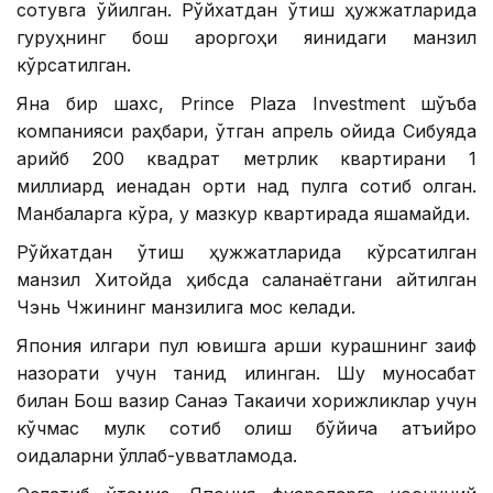
сотувга қўйилган. Рўйхатдан ўтиш ҳужжатларида
гуруҳнинг бош қароргоҳи яқинидаги манзил
кўрсатилган.
Яна бир шахс, Prince Plaza Investment шўъба
компанияси раҳбари, ўтган апрель ойида Сибуяда
қарийб 200 квадрат метрлик квартирани 1
миллиард иенадан ортиқ нақд пулга сотиб олган.
Манбаларга кўра, у мазкур квартирада яшамайди.
Рўйхатдан ўтиш ҳужжатларида кўрсатилган
манзил Хитойда ҳибсда сақланаётгани айтилган
Чэнь Чжининг манзилига мос келади.
Япония илгари пул ювишга қарши курашнинг заиф
назорати учун танқид қилинган. Шу муносабат
билан Бош вазир Санаэ Такаичи хорижликлар учун
кўчмас мулк сотиб олиш бўйича қатъийроқ
қоидаларни қўллаб-қувватламоқда.