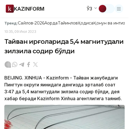
KAZINFORM
ЎЗ
Сайлов-2026
Ақорда
Тайинлов
Ҳодиса
Қонун ва интизо
Тренд:
10:35, 09 Июл 2023
Тайван қирғоқларида 5,4 магнитудали
зилзила содир бўлди
BEIJING. ХINHUА - Kazinform - Тайван жанубидаги
Пингтун округи яқинидаги денгизда эрталаб соат
3:47 да 5,4 магнитудали зилзила содир бўлди, дея
хабар беради Кazinform Xinhua агентлигига таяниб.