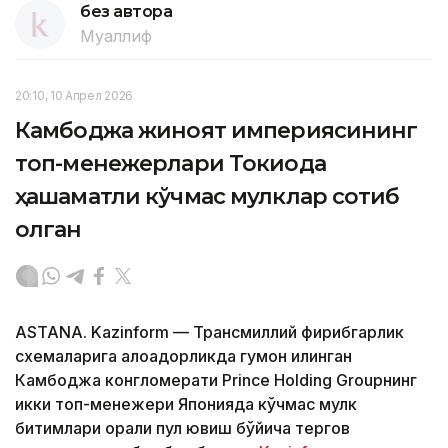
без автора
Муаллиф
20:10, 10 Апрел 2026
Камбоджа жиноят империясининг
топ-менежерлари Токиода
ҳашаматли кўчмас мулклар сотиб
олган
ASTANA. Kazinform — Трансмиллий фирибгарлик
схемаларига алоқадорликда гумон қилинган
Камбоджа конгломерати Prince Holding Groupнинг
икки топ-менежери Японияда кўчмас мулк
битимлари орқали пул ювиш бўйича тергов