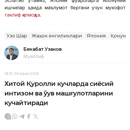
Эслатиб ўтамиз, Япония фуқароларга ноқонуний
ишчилар ҳақида маълумот бергани учун мукофот
таклиф қилмоқда
.
Узоқ Шарқ
Жаҳон янгиликлари
Япония
Қонун ва
Бекабат Узаков
Муаллиф
18:10, 09 Апрел 2026
Хитой Қуролли кучларда сиёсий
интизом ва ўқув машғулотларини
кучайтиради