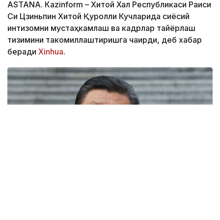
ASTANА. Кazinform – Хитой Халқ Республикаси Раиси
Си Цзиньпин Хитой Қуролли Кучларида сиёсий
интизомни мустаҳкамлаш ва кадрлар тайёрлаш
тизимини такомиллаштиришга чақирди, деб хабар
беради
Xinhuа
.
Фото: ТАСС