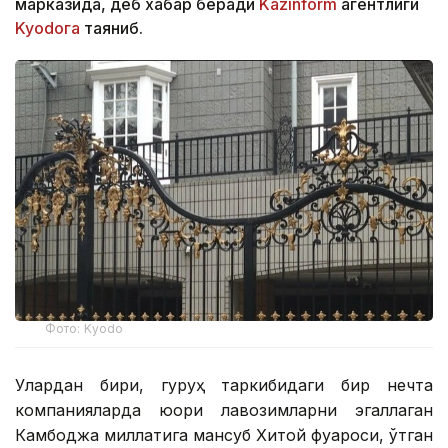
марказида, деб хабар беради
Kazinform
агентлиги
Kyodoга
таяниб.
Фото: Kyodo
Улардан бири, гуруҳ таркибидаги бир нечта
компанияларда юқори лавозимларни эгаллаган
Камбоджа миллатига мансуб Хитой фуқароси, ўтган