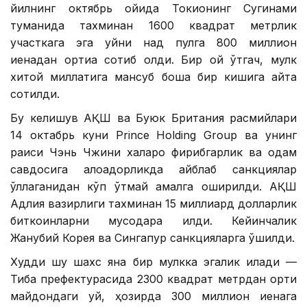
йилнинг октябрь ойида Токионинг Сугинами
туманида тахминан 1600 квадрат метрлик
участкага эга уйни нақд пулга 800 миллион
иенадан ортиққа сотиб олди. Бир ой ўтгач, мулк
хитой миллатига мансуб бошқа бир кишига қайта
сотилди.
Бу келишув АҚШ ва Буюк Британия расмийлари
14 октабрь куни Prince Holding Group ва унинг
раиси Чэнь Чжини халқаро фирибгарлик ва одам
савдосига алоқадорликда айблаб санкциялар
қўллаганидан кўп ўтмай амалга оширилди. АҚШ
Адлия вазирлиги тахминан 15 миллиард долларлик
биткоинларни мусодара қилди. Кейинчалик
Жанубий Корея ва Сингапур санкцияларга қўшилди.
Худди шу шахс яна бир мулкка эгалик қилади —
Тиба префектурасида 2300 квадрат метрдан ортиқ
майдондаги уй, ҳозирда 300 миллион иенага