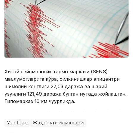
Хитой сейсмологик тармоқ маркази (SENS)
маълумотларига кўра, силкинишлар эпицентри
шимолий кенглиги 22,03 даража ва шарқий
узунлиги 121,49 даража бўлган нуқтада жойлашган.
Гипомарказ 10 км чуқурликда.
Узоқ Шарқ
Жаҳон янгиликлари