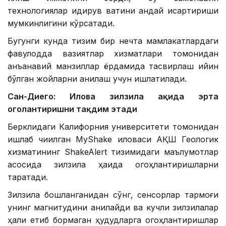
технологиялар қидирув вақтини қандай қисқартириши
мумкинлигини кўрсатади.
Бугунги кунда тизим бир нечта мамлакатлардаги
фавқулодда вазиятлар хизматлари томонидан
анъанавий манзиллар ёрдамида тасвирлаш қийин
бўлган жойларни аниқлаш учун ишлатилади.
Сан-Диего: Илова зилзила ҳақида эрта
огоҳлантиришни тақдим этади
Берклидаги Калифорния университети томонидан
ишлаб чиқилган MyShake иловаси АҚШ Геологик
хизматининг ShakeAlert тизимидаги маълумотлар
асосида зилзила ҳақида огоҳлантиришларни
тарқатади.
Зилзила бошланганидан сўнг, сенсорлар тармоғи
унинг магнитудини аниқлайди ва кучли зилзилалар
ҳали етиб бормаган ҳудудларга огоҳлантиришлар