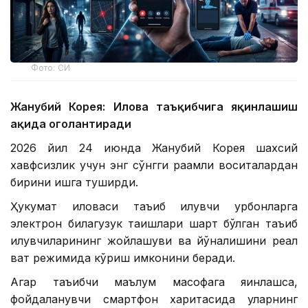
Фото: СИ
Жанубий Корея: Илова таъқибчига яқинлашиш
ҳақида огоҳлантиради
2026 йил 24 июнда Жанубий Корея шахсий
хавфсизлик учун энг сўнгги рақамли воситалардан
бирини ишга туширди.
Ҳукумат иловаси таъқиб қилувчи қурбонларга
электрон билагузук тақишлари шарт бўлган таъқиб
қилувчиларининг жойлашуви ва йўналишини реал
вақт режимида кўриш имконини беради.
Агар таъқибчи маълум масофага яқинлашса,
фойдаланувчи смартфон харитасида уларнинг