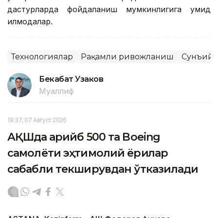
дастурларда фойдаланиш мумкинлигига умид
қилмоқдалар.
Технологиялар
Рақамли ривожланиш
Сунъий 
Бекабат Узаков
Муаллиф
19:37, 07 Август 2026
АҚШда қарийб 500 та Boeing
самолёти эҳтимолий ёриқлар
сабабли текширувдан ўтказилади