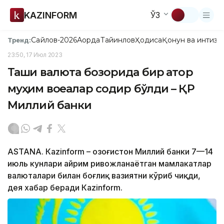
KAZINFORM
ЎЗ
Сайлов-2026
Ақорда
Тайинлов
Ҳодиса
Қонун ва интизо
Тренд:
23:50, 17 Июл 2023
Ташқи валюта бозорида бир қатор
муҳим воқеалар содир бўлди – ҚР
Миллий банки
ASTANА. Кazinform – Қозоғистон Миллий банки 7—14
июль кунлари айрим ривожланаётган мамлакатлар
валюталари билан боғлиқ вазиятни кўриб чиқди,
дея хабар беради Кazinform.