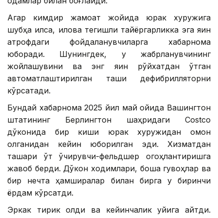
одамлар билан боғлайди.
Агар кимдир жамоат жойида юрак хуружига
шубҳа қилса, илова тегишли тайёргарликка эга яқин
атрофдаги фойдаланувчиларга хабарнома
юборади. Шунингдек, у жабрланувчининг
жойлашувини ва энг яқин рўйхатдан ўтган
автоматлаштирилган ташқи дефибрилляторни
кўрсатади.
Бундай хабарнома 2025 йил май ойида Вашингтон
штатининг Берлингтон шаҳридаги Costco
дўконида бир киши юрак хуружидан омон
қолганидан кейин юборилган эди. Хизматдан
ташқари ўт ўчирувчи-фельдшер огоҳлантиришга
жавоб берди. Дўкон ходимлари, бошқа гувоҳлар ва
бир нечта ҳамширалар билан бирга у биринчи
ёрдам кўрсатди.
Эркак тирик қолди ва кейинчалик уйига қайтди.