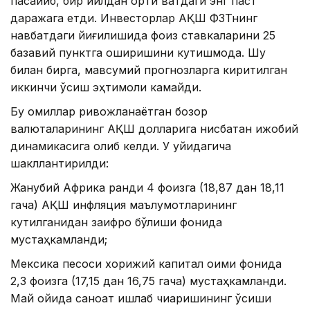
пасайиб, бир йилдан ортиқ вақтдаги энг паст
даражага етди. Инвесторлар АҚШ ФЗТнинг
навбатдаги йиғилишида фоиз ставкаларини 25
базавий пунктга оширишини кутишмоқда. Шу
билан бирга, мавсумий прогнозларга киритилган
иккинчи ўсиш эҳтимоли камайди.
Бу омиллар ривожланаётган бозор
валюталарининг АҚШ долларига нисбатан ижобий
динамикасига олиб келди. У қуйидагича
шакллантирилди:
Жанубий Африка ранди 4 фоизга (18,87 дан 18,11
гача) АҚШ инфляция маълумотларининг
кутилганидан заифроқ бўлиши фонида
мустаҳкамланди;
Мексика песоси хорижий капитал оқими фонида
2,3 фоизга (17,15 дан 16,75 гача) мустаҳкамланди.
Май ойида саноат ишлаб чиқаришининг ўсиши