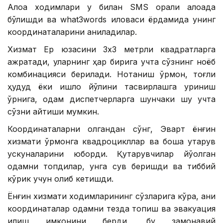
Алоқа ходимлари у билан SМS орқали алоқада
бўлишди ва what3words иловаси ёрдамида унинг
координаталарини аниқладилар.
Хизмат Ер юзасини 3х3 метрли квадратларга
ажратади, уларнинг ҳар бирига учта сўзнинг ноёб
комбинацияси берилади. Нотаниш ўрмон, тоғли
ҳудуд ёки қишлоқ йўлини тасвирлашга уриниш
ўрнига, одам диспетчерларга шунчаки шу учта
сўзни айтиши мумкин.
Координаталарни олгандан сўнг, Эварт ёнғин
хизмати ўрмонга квадроцикллар ва бошқа қутқарув
ускуналарини юборди. Қутқарувчилар йўқолган
одамни топдилар, унга сув беришди ва тиббий
кўрик учун олиб кетишди.
Ёнғин хизмати ходимларининг сўзларига кўра, аниқ
координаталар одамни тезда топиш ва эвакуация
қилиш имконини берди, бу замонавий