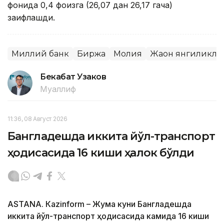
фонида 0,4 фоизга (26,07 дан 26,17 гача)
заифлашди.
Миллий банк
Биржа
Молия
Жаҳон янгиликла
Бекабат Узаков
Муаллиф
11:36, 08 Август 2026
Бангладешда иккита йўл-транспорт
ҳодисасида 16 киши ҳалок бўлди
ASTANА. Кazinform – Жума куни Бангладешда
иккита йўл-транспорт ҳодисасида камида 16 киши