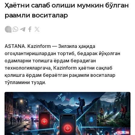
Ҳаётни сақлаб қолиши мумкин бўлган
рақамли воситалар
ASTANA. Kazinform — Зилзила ҳақида
огоҳлантиришлардан тортиб, бедарак йўқолган
одамларни топишга ёрдам берадиган
технологияларгача, Кazinform ҳаётни сақлаб
қолишга ёрдам бераётган рақамли воситалар
тўпламини тузди.