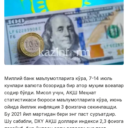
Миллий банк маълумотларига кўра, 7-14 июль
кунлари валюта бозорида бир қатор муҳим воқеалар
содир бўлди. Мисол учун, АҚШ Меҳнат
статистикаси бюроси маълумотларига кўра, июнь
ойида йиллик инфляция 3 фоизгача секинлашди.
Бу 2021 йил мартидан бери энг паст суръатдир.
Шу сабабли, DXY АҚШ доллари индекси 2,3 фоизга