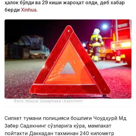
ҳалок бўлди ва 29 киши жароҳат олди, деб хабар
берди
Xinhua
.
Фото: Мақсат Шағирбаев / Kazinform
Силхет тумани полицияси бошлиғи Чоудҳурй Мд
Забер Садекнинг сўзларига кўра, мамлакат
пойтахти Даккадан тахминан 240 километр