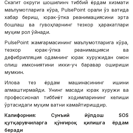
Скагит округи шошилинч тиббий ёрдам хизмати
маълумотларига кўра, PulsePoint орқали ўз вақтида
хабар бериш, юрак-ўпка реанимациясини эрта
бошлаш ва гувоҳларнинг тезкор ҳаракатлари
муҳим рол ўйнади.
PulsePoint жамғармасининг маълумотларига кўра,
тезкор юрак-ўпка реанимацияси ва
дефибрилляция одамнинг юрак хуружидан омон
қолиш имкониятини икки-уч баравар ошириши
мумкин.
Илова тез ёрдам машинасининг ишини
алмаштирмайди. Унинг мақсади юрак хуружи ва
профессионал тиббиёт ходимларининг келиши
ўртасидаги муҳим вақтни камайтиришдир.
Калифорния: Сунъий йўлдош SOS
қутқарувчиларга қўнғироқ қилишга ёрдам
беради