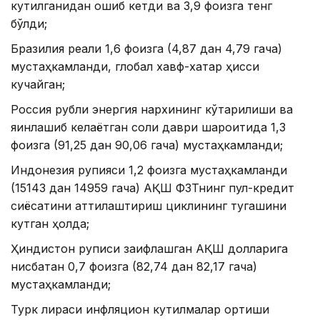
кутилганидан ошиб кетди ва 3,9 фоизга тенг
бўлди;
Бразилия реали 1,6 фоизга (4,87 дан 4,79 гача)
мустаҳкамланди, глобал хавф-хатар ҳисси
кучайган;
Россия рубли энергия нархининг кўтарилиши ва
яқинлашиб келаётган солиқ даври шароитида 1,3
фоизга (91,25 дан 90,06 гача) мустаҳкамланди;
Индонезия рупияси 1,2 фоизга мустаҳкамланди
(15143 дан 14959 гача) АҚШ ФЗТнинг пул-кредит
сиёсатини қаттиқлаштириш циклининг тугашини
кутган ҳолда;
Ҳиндистон руписи заифлашган АҚШ долларига
нисбатан 0,7 фоизга (82,74 дан 82,17 гача)
мустаҳкамланди;
Турк лираси инфляцион кутилмалар ортиши