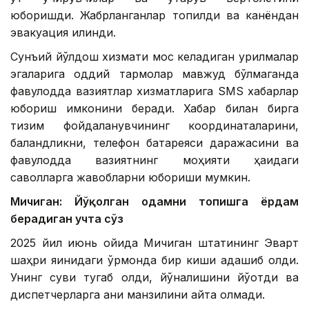
юборишди. Жабрланганлар топилди ва канёндан
эвакуация қилинди.
Сунъий йўлдош хизмати мос келадиган қурилмалар
эгаларига оддий тармоқлар мавжуд бўлмаганда
фавқулодда вазиятлар хизматларига SМS хабарлар
юбориш имконини беради. Хабар билан бирга
тизим фойдаланувчининг координаталарини,
баландликни, телефон батареяси даражасини ва
фавқулодда вазиятнинг моҳияти ҳақидаги
саволларга жавобларни юбориши мумкин.
Мичиган: Йўқолган одамни топишга ёрдам
берадиган учта сўз
2025 йил июнь ойида Мичиган штатининг Эварт
шаҳри яқинидаги ўрмонда бир киши адашиб қолди.
Унинг суви тугаб қолди, йўналишини йўқотди ва
диспетчерларга аниқ манзилини айта олмади.