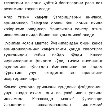
тезлигини ва бошқа ҳаётий белгиларини реал вақт
режимида таҳлил қилади.
Агар тизим хавфли ўзгаришларни аниқласа,
қариндошлар Тelegram орқали беш сония ичида
хабарнома оладилар. Ўрнатилган сенсор атиги
икки сония ичида йиқилишни ҳам аниқлай олади.
Қурилма ғояси мактаб ўқувчиларидан бири кекса
қариндошларининг хавфсизлиги ҳақида хавотирга
тушганидан кейин пайдо бўлди. Ишлаб
чиқувчиларнинг фикрига кўра, тизим инсоннинг
аҳволининг тўсатдан ёмонлашиши ва ёрдам
кўрсатиш учун кетадиган вақт оралиғини
қисқартириши керак.
Жамоа ҳозирда қурилмани кундалик фойдаланиш
учун янада ихчам, аниқ ва қулай қилиш устида
ишламоқда. Келажакда мактаб ўқувчилари
ўзларининг ишланмаларидан ижтимоий