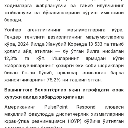
ходимларга жабрланувчи ва таъқиб қилувчининг
жойлашуви ва йўналишларини кўриш имконини
беради.
Yonhap агентлигининг маълумотларига кўра,
Гендер тенглиги вазирлигининг маълумотларига
кўра, 2024 йилда Жанубий Кореяда 13 533 та таъқиб
ҳолати қайд этилган — бу ўтган йилга нисбатан
12,3% га кўп. Ишларнинг ярмидан кўпи
жабрланувчиларнинг ҳозирги ёки собиқ шериклари
билан боғлиқ бўлиб, эркаклар аниқланган барча
жиноятчиларнинг 76,2% ни ташкил этган.
Вашингтон: Волонтёрлар яқин атрофдаги юрак
хуружи ҳақида хабардор қилинди
Американинг PulsePoint Respond иловаси
маҳаллий фавқулодда диспетчерлик хизматларини
юрак-ўпка реанимацияси (ЮЎР) бўйича ўқитилган