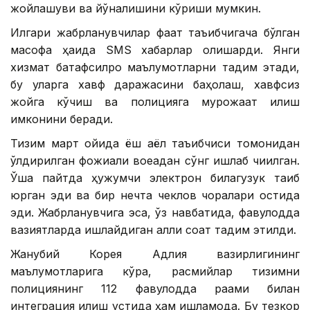
жойлашуви ва йўналишини кўриши мумкин.
Илгари жабрланувчилар фақат таъқибчигача бўлган
масофа ҳақида SМS хабарлар олишарди. Янги
хизмат батафсилроқ маълумотларни тақдим этади,
бу уларга хавф даражасини баҳолаш, хавфсиз
жойга кўчиш ва полицияга мурожаат қилиш
имконини беради.
Тизим март ойида ёш аёл таъқибчиси томонидан
ўлдирилган фожиали воқеадан сўнг ишлаб чиқилган.
Ўша пайтда ҳужумчи электрон билагузук тақиб
юрган эди ва бир нечта чеклов чоралари остида
эди. Жабрланувчига эса, ўз навбатида, фавқулодда
вазиятларда ишлайдиган ақлли соат тақдим этилди.
Жанубий Корея Адлия вазирлигининг
маълумотларига кўра, расмийлар тизимни
полициянинг 112 фавқулодда рақами билан
интеграция қилиш устида ҳам ишламоқда. Бу тезкор