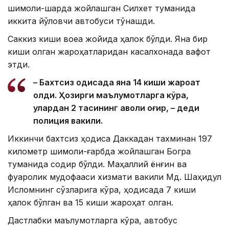
шимоли-шарқда жойлашган Силхет туманида
иккита йўловчи автобуси тўқнашди.
Саккиз киши воқеа жойида ҳалок бўлди. Яна бир
киши олган жароҳатларидан касалхонада вафот
этди.
– Бахтсиз ҳодисада яна 14 киши жароҳат
олди. Ҳозирги маълумотларга кўра,
улардан 2 тасининг аҳволи оғир, – деди
полиция вакили.
Иккинчи бахтсиз ҳодиса Даккадан тахминан 197
километр шимоли-ғарбда жойлашган Богра
туманида содир бўлди. Маҳаллий ёнғин ва
фуқаролик мудофааси хизмати вакили Мд. Шаҳидул
Исломнинг сўзларига кўра, ҳодисада 7 киши
ҳалок бўлган ва 15 киши жароҳат олган.
Дастлабки маълумотларга кўра, автобус