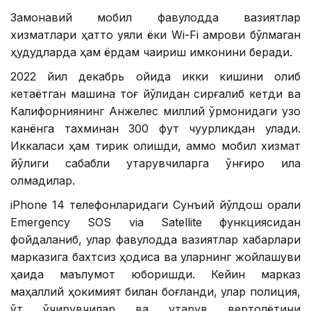
Замонавий мобил фавқулодда вазиятлар
хизматлари ҳатто уяли ёки Wi-Fi қамрови бўлмаган
ҳудудларда ҳам ёрдам чақириш имконини беради.
2022 йил декабрь ойида икки кишини олиб
кетаётган машина тоғ йўлидан сирғалиб кетди ва
Калифорниянинг Анжелес миллий ўрмонидаги узоқ
канёнга тахминан 300 фут чуқурликдан қулади.
Иккаласи ҳам тирик қолишди, аммо мобил хизмат
йўқлиги сабабли қутқарувчиларга қўнғироқ қила
олмадилар.
iPhone 14 телефонларидаги Сунъий йўлдош орқали
Emergency SOS via Satellite функциясидан
фойдаланиб, улар фавқулодда вазиятлар хабарлари
марказига бахтсиз ҳодиса ва уларнинг жойлашуви
ҳақида маълумот юборишди. Кейин марказ
маҳаллий ҳокимият билан боғланди, улар полиция,
ўт ўчирувчилар ва қутқарув вертолётини