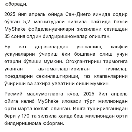
юборади.
2025 йил апрель ойида Сан-Диего яқинида содир
бўлган 5,2 магнитудали зилзила пайтида баъзи
MyShake фойдаланувчилари зилзилани сезишдан
35 сония олдин билдиришномалар олишган.
Бу вақт деразалардан узоқлашиш, хавфли
ускуналарни ўчириш ёки бошпана олиш учун
етарли бўлиши мумкин. Огоҳлантириш тармоғига
уланган автоматлаштирилган тизимлар
поездларни секинлаштириши, газ клапанларини
ўчириши ва захира қувватини ёқиши мумкин.
Расмий маълумотларга кўра, 2025 йил апрель
ойига келиб MyShake иловаси тўрт миллиондан
ортиқ марта юклаб олинган. Ишга туширилганидан
бери у 170 та зилзила ҳақида беш миллиондан ортиқ
билдиришнома юборган.