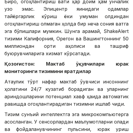
Бироқ, огоҳлантириш вақти ҳар доим ҳам унчалик
узоқ эмас. Эпицентр яқинидаги одамлар
тайёргарлик кўриш ёки умуман олдиндан
огоҳлантириш олмаган ҳолда бир неча сония вақтга
эга бўлишлари мумкин. Шунга қарамай, ShakeAlert
тизими Калифорния, Орегон ва Вашингтоннинг 50
миллиондан ортиқ аҳолиси ва ташриф
буюрувчиларига хизмат кўрсатади.
Қозоғистон: Мактаб ўқувчилари юрак
мониторинги тизимини яратдилар
Ақтаулик тўрт нафар мактаб ўқувчиси инсоннинг
ҳолатини 24/7 кузатиб борадиган ва уларнинг
қариндошларини потенциал хавф ҳақида автоматик
равишда огоҳлантирадиган тизимни ишлаб чиқди.
Тизим сунъий интеллектга эга микрокомпьютерга
асосланган. У сенсорлардан маълумотларни олади
ва фойдаланувчининг пульсини, юрак уриш