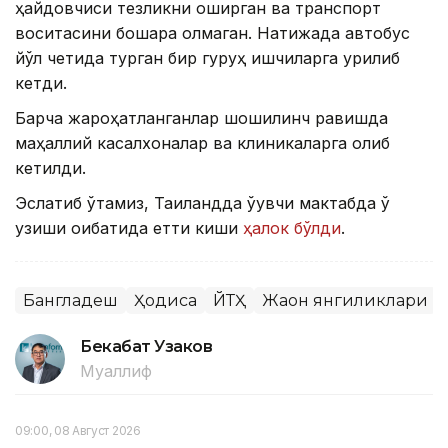
ҳайдовчиси тезликни оширган ва транспорт
воситасини бошқара олмаган. Натижада автобус
йўл четида турган бир гуруҳ ишчиларга урилиб
кетди.
Барча жароҳатланганлар шошилинч равишда
маҳаллий касалхоналар ва клиникаларга олиб
кетилди.
Эслатиб ўтамиз, Таиландда ўқувчи мактабда ўқ
узиши оқибатида етти киши
ҳалок бўлди
.
Бангладеш
Ҳодиса
ЙТҲ
Жаҳон янгиликлари
Бекабат Узаков
Муаллиф
09:00, 08 Август 2026