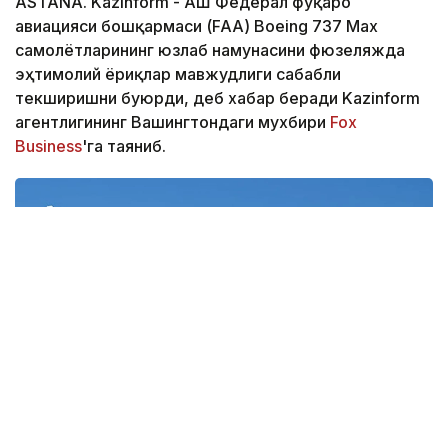
ASTANA. Kazinform - АҚШ Федерал фуқаро
авиацияси бошқармаси (FAA) Boeing 737 Max
самолётларининг юзлаб намунасини фюзеляжда
эҳтимолий ёриқлар мавжудлиги сабабли
текширишни буюрди, деб хабар беради Kazinform
агентлигининг Вашингтондаги мухбири
Fox
Business
'га таяниб.
Фото: Boeing