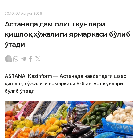
20:10, 07 Август 2026
Астанада дам олиш кунлари
қишлоқ хўжалиги ярмаркаси бўлиб
ўтади
ASTANА. Кazinform — Астанада навбатдаги шаҳар
қишлоқ хўжалиги ярмаркаси 8-9 август кунлари
бўлиб ўтади.