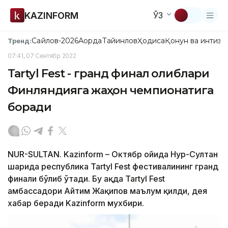
KAZINFORM
ЎЗ
Сайлов-2026
Ақорда
Тайинлов
Ҳодиса
Қонун ва интизо
Тренд:
07:41, 07 Сентябр 2022
Tartyl Fest - гранд финал ғолиблари
Финляндияга жаҳон чемпионатига
боради
NUR-SULTAN. Kazinform – Октябр ойида Нур-Султан
шаҳрида республика Tartyl Fest фестивалининг гранд
финали бўлиб ўтади. Бу ҳақда Tartyl Fest
амбассадори Айтим Жақипов маълум қилди, дея
хабар беради Kazinform мухбири.