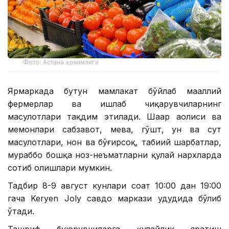
Фото: Астана ҳокимлиги
Ярмаркада бутун мамлакат бўйлаб маҳаллий
фермерлар ва ишлаб чиқарувчиларнинг
маҳсулотлари тақдим этилади. Шаҳар аҳолиси ва
меҳмонлари сабзавот, мева, гўшт, ун ва сут
маҳсулотлари, нон ва бўғирсоқ, табиий шарбатлар,
мураббо бошқа ноз-неъматларни қулай нархларда
сотиб олишлари мумкин.
Тадбир 8-9 август кунлари соат 10:00 дан 19:00
гача Keryen Joly савдо маркази ҳудудида бўлиб
ўтади.