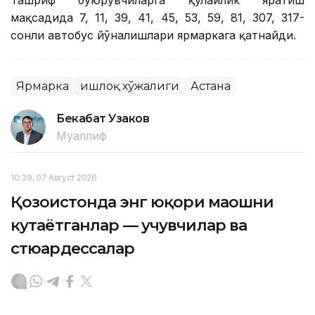
Ташриф буюрувчиларга қулайлик яратиш
мақсадида 7, 11, 39, 41, 45, 53, 59, 81, 307, 317-
сонли автобус йўналишлари ярмаркага қатнайди.
Ярмарка
Қишлоқ хўжалиги
Астана
Бекабат Узаков
Муаллиф
10:39, 07 Август 2026
Қозоғистонда энг юқори маошни
кутаётганлар — учувчилар ва
стюардессалар