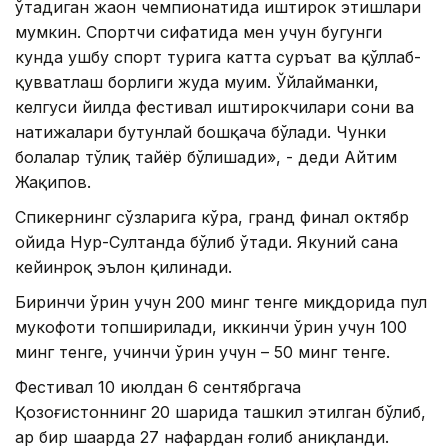
ўтадиган жаҳон чемпионатида иштирок этишлари
мумкин. Спортчи сифатида мен учун бугунги
кунда ушбу спорт турига катта суръат ва қўллаб-
қувватлаш борлиги жуда муҳим. Ўйлайманки,
келгуси йилда фестивал иштирокчилари сони ва
натижалари бутунлай бошқача бўлади. Чунки
болалар тўлиқ тайёр бўлишади», - деди Айтим
Жақипов.
Спикернинг сўзларига кўра, гранд финал октябр
ойида Нур-Султанда бўлиб ўтади. Якуний сана
кейинроқ эълон қилинади.
Биринчи ўрин учун 200 минг тенге миқдорида пул
мукофоти топширилади, иккинчи ўрин учун 100
минг тенге, учинчи ўрин учун – 50 минг тенге.
Фестивал 10 июлдан 6 сентябргача
Қозоғистоннинг 20 шаҳрида ташкил этилган бўлиб,
ҳар бир шаҳарда 27 нафардан ғолиб аниқланди.