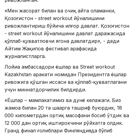
ривожланган.
«Мен жасорат билан ва очиқ айта оламанки,
Қозоғистон - street workout йўналишини
ривожлантириш бўйича илғор давлат. Қозоғистон
- street workout йўналишини давлат даражасида
қўллаб-қувватловчи ягона давлатдир», - деди
Айтим Жақипов фестивал арафасида
журналистларга.
Лойиҳа амбассадори ёшлар ва Street workout
Kazakhstan ҳаракати номидан Президентга ёшлар
ривожига қўшган ҳиссаси ва қўллаб-қувватлагани
учун миннатдорчилик билдирди.
«Ёшлар – мамлакатимиз ва дунё келажаги. Биз
жамоа билан 20 та шаҳарга ташриф буюрдик, 18
000 километрдан ортиқ масофани босиб ўтдик ва
12 000 дан ортиқ иштирокчини рўйхатга олдик.
Гранд финал ғолиблари Финляндияда бўлиб