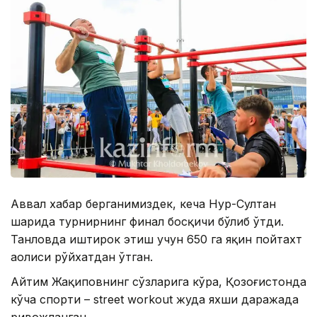
Аввал хабар берганимиздек, кеча Нур-Султан
шаҳрида турнирнинг финал босқичи бўлиб ўтди.
Танловда иштирок этиш учун 650 га яқин пойтахт
аҳолиси рўйхатдан ўтган.
Айтим Жақиповнинг сўзларига кўра, Қозоғистонда
кўча спорти – street workout жуда яхши даражада