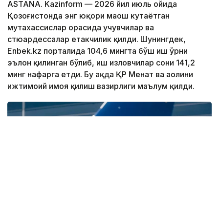
ASTANA. Kazinform — 2026 йил июль ойида
Қозоғистонда энг юқори маош кутаётган
мутахассислар орасида учувчилар ва
стюардессалар етакчилик қилди. Шунингдек,
Enbek.kz порталида 104,6 мингта бўш иш ўрни
эълон қилинган бўлиб, иш изловчилар сони 141,2
минг нафарга етди. Бу ҳақда ҚР Меҳнат ва аҳолини
ижтимоий ҳимоя қилиш вазирлиги маълум қилди.