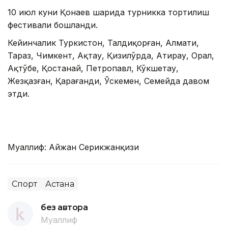
10 июл куни Қонаев шаҳрида турникка тортилиш
фестивали бошланди.
Кейинчалик Туркистон, Талдиқорған, Алмати,
Тараз, Чимкент, Ақтау, Қизилўрда, Атирау, Орал,
Ақтўбе, Қостанай, Петропавл, Кўкшетау,
Жезқазған, Қарағанди, Ўскемен, Семейда давом
этди.
Муаллиф: Айжан Серикжанқизи
Спорт
Астана
без автора
Муаллиф