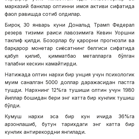
марказий банклар олтинни ҳимоя активи сифатида
фаол равишда сотиб олдилар.
Бироқ 30 январь куни Дональд Трамп Федерал
резерв тизими раиси лавозимига Кевин Уоршни
таклиф қилди. Бозорлар бу қарорни прогнозли ва
барқарор монетар сиёсатнинг белгиси сифатида
қабул қилиб, қимматбаҳо металларга бўлган
талабни кескин камайтирди.
Натижада олтин нархи бир унция учун психологик
муҳим саналган 5000 доллар даражасидан пастга
тушди. Нархнинг 12%га тушиши олтин учун 1980
йиллар бошидан бери энг катта бир кунлик тушиш
бўлди.
Кумуш нархи эса бир кун ичида 36%га
арзонлашиб, бутун тарихдаги энг катта бир
кунлик антирекордни янгилади.