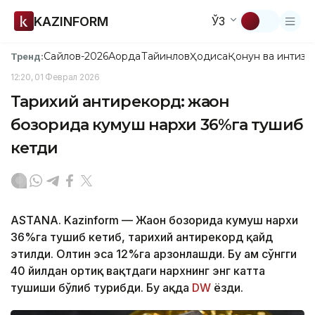
KAZINFORM
ЎЗ
Сайлов-2026
Ақорда
Тайинлов
Ҳодиса
Қонун ва интизо
Тренд:
12:20, 01 Феврал 2026
Тарихий антирекорд: жаҳон
бозорида кумуш нархи 36%га тушиб
кетди
АSTANА. Kazinform — Жаҳон бозорида кумуш нархи
36%га тушиб кетиб, тарихий антирекорд қайд
этилди. Олтин эса 12%га арзонлашди. Бу ҳам сўнгги
40 йилдан ортиқ вақтдаги нархнинг энг катта
тушиши бўлиб турибди. Бу ҳақда
DW
ёзди.