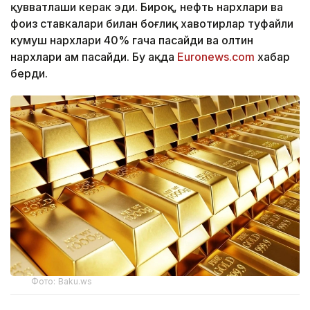
қувватлаши керак эди. Бироқ, нефть нархлари ва
фоиз ставкалари билан боғлиқ хавотирлар туфайли
кумуш нархлари 40% гача пасайди ва олтин
нархлари ҳам пасайди. Бу ҳақда
Euronews.cоm
хабар
берди.
Фото: Baku.ws