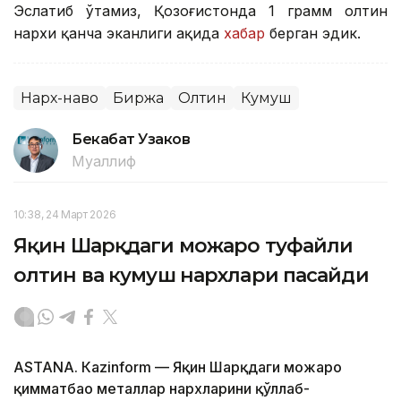
Эслатиб ўтамиз, Қозоғистонда 1 грамм олтин
нархи қанча эканлиги ҳақида
хабар
берган эдик.
Нарх-наво
Биржа
Олтин
Кумуш
Бекабат Узаков
Муаллиф
10:38, 24 Март 2026
Яқин Шарқдаги можаро туфайли
олтин ва кумуш нархлари пасайди
ASTANА. Кazinform — Яқин Шарқдаги можаро
қимматбаҳо металлар нархларини қўллаб-