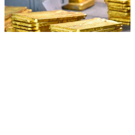
Фото: Ағибай Аяпбергенов / Kazinform
Қозоғистон Миллий банки маълумотларига кўра, 6
август эрталаб ҳолатига бир грамм олтин нархи 61
444,62 тенгени ташкил этди.
Бир ҳафта аввал, 30
июлда
қимматбаҳо металлнинг
бир грамми 61 889,33 тенгедан сотилган эди. Шу
тариқа, бир ҳафта ичида олтин нархи 444,71
тенгега арзонлашди.
Аввалроқ Қозоғистон 2026 йил иккинчи чораги