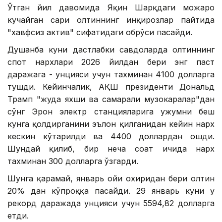
Ўтган йил давомида Яқин Шарқдаги можаро
кучайган сари олтиннинг инқирозлар пайтида
"хавфсиз актив" сифатидаги обрўси пасайди.
Душанба куни дастлабки савдоларда олтиннинг
спот нархлари 2026 йилдан бери энг паст
даражага - унцияси учун тахминан 4100 долларга
тушди. Кейинчалик, АҚШ президенти Дональд
Трамп "жуда яхши ва самарали музокаралар"дан
сўнг Эрон электр станцияларига ҳужумни беш
кунга қолдирганини эълон қилганидан кейин нарх
кескин кўтарилди ва 4400 доллардан ошди.
Шундай қилиб, бир неча соат ичида нарх
тахминан 300 долларга ўзгарди.
Шунга қарамай, январь ойи охиридан бери олтин
20% дан кўпроққа пасайди. 29 январь куни у
рекорд даражада унцияси учун 5594,82 долларга
етди.