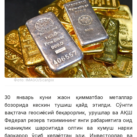
Фото: IMAGO/Scanpix
30 январь куни жаҳон қимматбаҳо металлар
бозорида кескин тушиш қайд этилди. Сўнгги
вақтгача геосиёсий беқарорлик, урушлар ва АҚШ
Федерал резерв тизимининг янги раҳбариятига оид
ноаниқлик шароитида олтин ва кумуш нархи
барқарор ўсиб келаётган эди. Инвесторлар ва