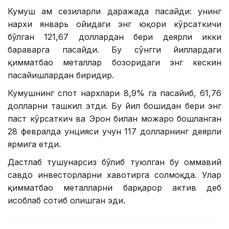
Кумуш ҳам сезиларли даражада пасайди: унинг
нархи январь ойидаги энг юқори кўрсаткичи
бўлган 121,67 доллардан бери деярли икки
бараварга пасайди. Бу сўнгги йиллардаги
қимматбаҳо металлар бозоридаги энг кескин
пасайишлардан биридир.
Кумушнинг спот нархлари 8,9% га пасайиб, 61,76
долларни ташкил этди. Бу йил бошидан бери энг
паст кўрсаткич ва Эрон билан можаро бошланган
28 февралда унцияси учун 117 долларнинг деярли
ярмига етди.
Дастлаб тушунарсиз бўлиб туюлган бу оммавий
савдо инвесторларни хавотирга солмоқда. Улар
қимматбаҳо металларни барқарор актив деб
ҳисоблаб сотиб олишган эди.