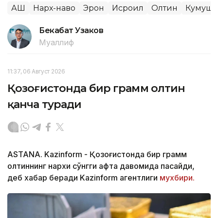
АҚШ
Нарх-наво
Эрон
Исроил
Олтин
Кумуш
Бекабат Узаков
Муаллиф
11:37, 06 Август 2026
Қозоғистонда бир грамм олтин
қанча туради
ASTANA. Kazinform - Қозоғистонда бир грамм
олтиннинг нархи сўнгги ҳафта давомида пасайди,
деб хабар беради Kazinform агентлиги
мухбири.