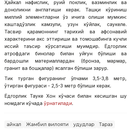
Ҳайкал нафислик, руҳий поклик, вазминлик ва
доноликни англатиши керак. Ташқи кўриниш
миллий элементларни ўз ичига олиши мумкин:
каштадўзлик камзули, узун кўйлак, саукеле.
Тасвир қаҳрамоннинг тарихий ва афсонавий
характерини акс эттириши ва томошабинга кучли
ҳиссий таъсир кўрсатиши муҳимдир. Ёдгорлик
атрофдаги бинолар билан уйғун бўлиши ва
бардошли материаллардан (бронза, мармар,
гранит ва бошқалар) ясалган бўлиши зарур.
Тик турган фигуранинг ўлчами 3,5-3,8 метр,
ўтирган фигураси - 2,5-3 метр бўлиши керак.
Ёдгорлик Тауке Хон кўчаси билан кесишган шу
номдаги кўчада
ўрнатилади
.
Ҳайкал
Жамбил вилояти
Ҳудудлар
Тараз