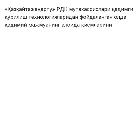
«Қазқайтажаңарту» РДК мутахассислари қадимги
қурилиш технологияларидан фойдаланган ҳолда
қадимий мажмуанинг алоҳида қисмларини
тикламоқда.
Фото: Маданият ва ахборот вазирлиги