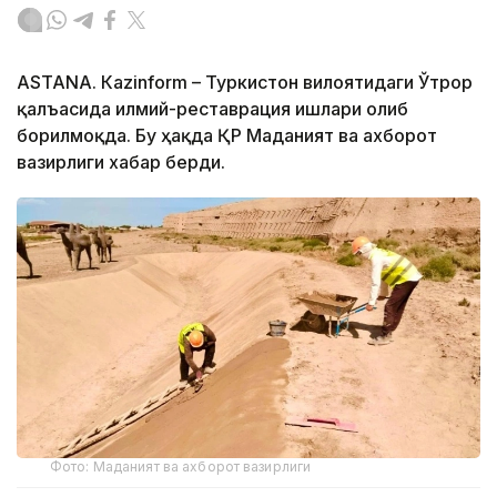
ASTANА. Кazinform – Туркистон вилоятидаги Ўтрор
қалъасида илмий-реставрация ишлари олиб
борилмоқда. Бу ҳақда ҚР Маданият ва ахборот
вазирлиги хабар берди.
Фото: Маданият ва ахборот вазирлиги