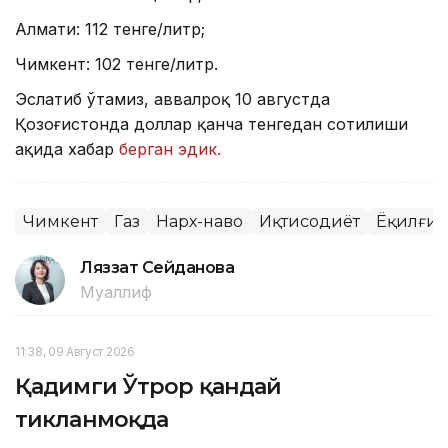
Алмати: 112 тенге/литр;
Чимкент: 102 тенге/литр.
Эслатиб ўтамиз, аввалроқ 10 августда
Қозоғистонда доллар қанча тенгедан сотилиши
ҳақида хабар
берган эдик.
Чимкент
Газ
Нарх-наво
Иқтисодиёт
Ёқилғи
Ляззат Сейданова
Муаллиф
11:38, 09 Август 2026
Қадимги Ўтрор қандай
тикланмоқда