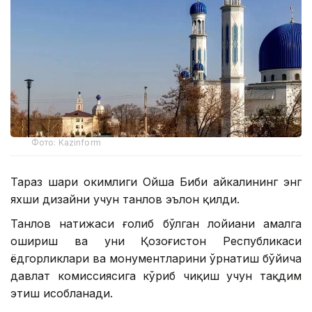
Фото: Kazinform
Тараз шаҳри ҳокимлиги Ойша Биби ҳайкалининг энг
яхши дизайни учун танлов эълон қилди.
Танлов натижаси ғолиб бўлган лойиҳани амалга
ошириш ва уни Қозоғистон Республикаси
ёдгорликлари ва монументларини ўрнатиш бўйича
давлат комиссиясига кўриб чиқиш учун тақдим
этиш ҳисобланади.