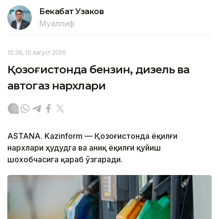
Бекабат Узаков
Муаллиф
10:36, 10 Август 2026
Қозоғистонда бензин, дизель ва
автогаз нархлари
ASTANA. Kazinform — Қозоғистонда ёқилғи
нархлари ҳудудга ва аниқ ёқилғи қуйиш
шохобчасига қараб ўзгаради.