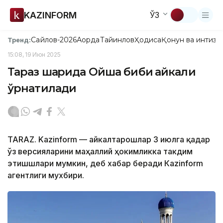
KAZINFORM
ЎЗ
Сайлов-2026
Ақорда
Тайинлов
Ҳодиса
Қонун ва интизо
Тренд:
15:08, 19 Июн 2025
Тараз шаҳрида Ойша биби ҳайкали
ўрнатилади
TARAZ. Kazinform — Ҳайкалтарошлар 3 июлга қадар
ўз версияларини маҳаллий ҳокимликка такдим
этишшлари мумкин, деб хабар беради Кazinform
агентлиги мухбири.