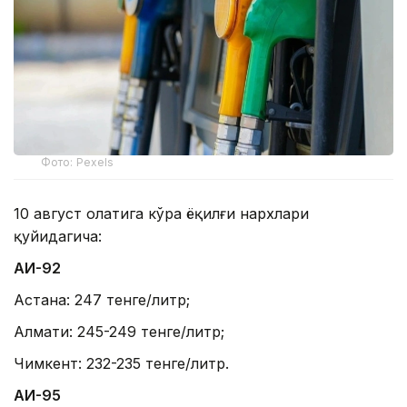
Фото: Pexels
10 август ҳолатига кўра ёқилғи нархлари
қуйидагича:
АИ-92
Астана: 247 тенге/литр;
Алмати: 245-249 тенге/литр;
Чимкент: 232-235 тенге/литр.
АИ-95