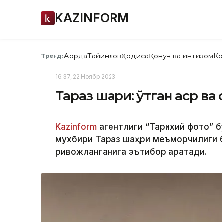
KAZINFORM
Ақорда
Тайинлов
Ҳодиса
Қонун ва интизом
Ко
Тренд:
16:37, 22 Ноябр 2023
Тараз шаҳри: ўтган аср ва
Kazinform
агентлиги “Тарихий фото” б
мухбири Тараз шаҳри меъморчилиги б
ривожланганига эътибор қаратади.