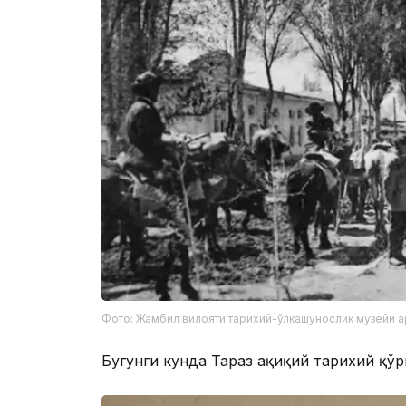
Фото: Жамбил вилояти тарихий-ўлкашунослик музейи 
Бугунги кунда Тараз ҳақиқий тарихий қўр