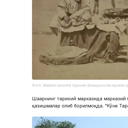
Фото: Жамбил вилояти тарихий-ўлкашунослик музейи 
Шаҳарнинг тарихий марказида марказий б
қазишмалар олиб борилмоқда. “Кўне Тар