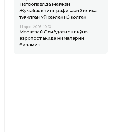
Петропавлда Мағжан
Жумабаевнинг рафиқаси Зилиха
туғилган уй сақланиб қолган
14 aprel 2026, 10:10
Марказий Осиёдаги энг кўҳна
аэропорт ҳақида нималарни
биламиз