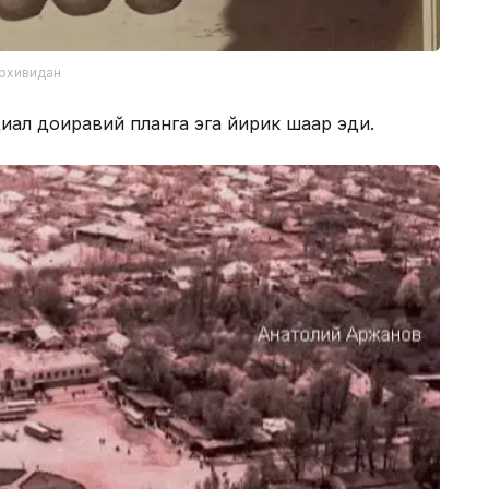
архивидан
иал доиравий планга эга йирик шаҳар эди.