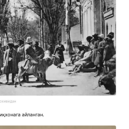
архивидан
иқхонага айланган.