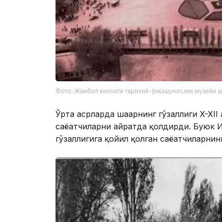
Фото: Жамбил вилояти тарихий-ўлкашунослик музейи 
Ўрта асрларда шаҳарнинг гўзаллиги X-XI
саёҳатчиларни ҳайратда қолдирди. Буюк 
гўзаллигига қойил қолган саёҳатчиларнин