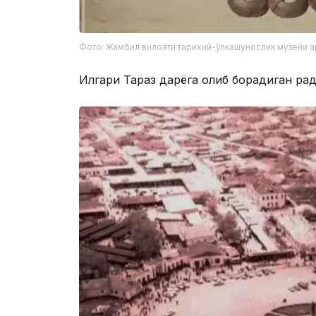
Фото: Жамбил вилояти тарихий-ўлкашунослик музейи 
Илгари Тараз дарёга олиб борадиган рад