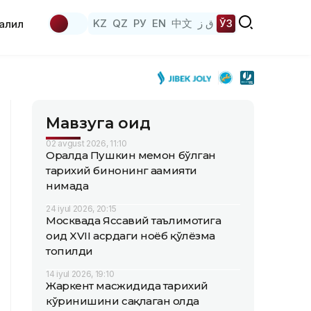
KZ
QZ
РУ
EN
中文
ق ز
ЎЗ
аҳлил
Мавзуга оид
02 avgust 2026, 11:10
Оралда Пушкин меҳмон бўлган
тарихий бинонинг аҳамияти
нимада
24 iyul 2026, 20:15
Москвада Яссавий таълимотига
оид XVII асрдаги ноёб қўлёзма
топилди
14 iyul 2026, 19:10
Жаркент масжидида тарихий
кўринишини сақлаган ҳолда