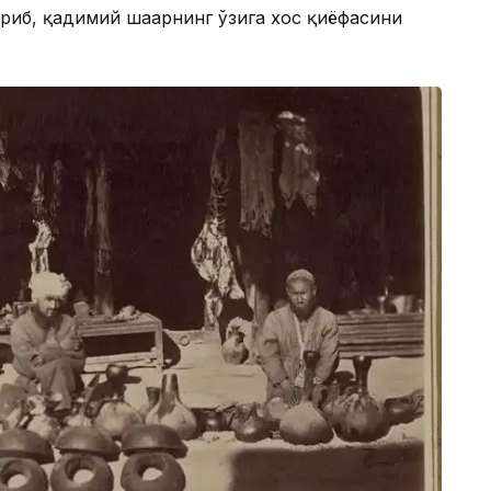
ириб, қадимий шаҳарнинг ўзига хос қиёфасини