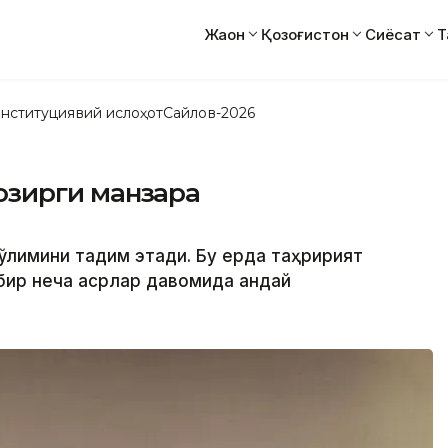
Жаҳон
Қозоғистон
Сиёсат
Т
нституциявий ислоҳот
Сайлов-2026
 ҳозирги манзара
ўлимини тақдим этади. Бу ерда таҳририят
ир неча асрлар давомида қандай