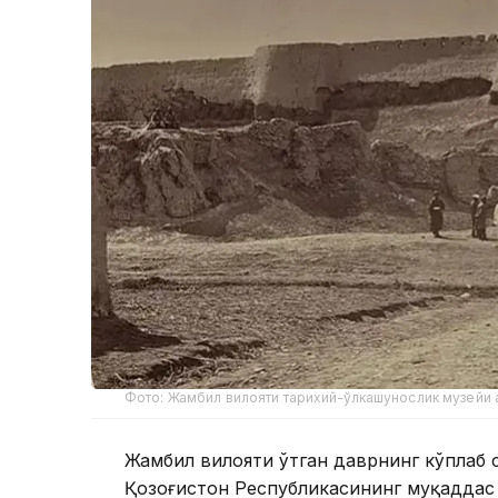
Фото: Жамбил вилояти тарихий-ўлкашунослик музейи
Жамбил вилояти ўтган даврнинг кўплаб с
Қозоғистон Республикасининг муқаддас 