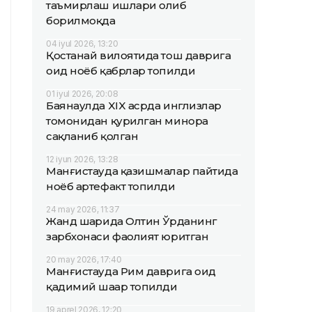
таъмирлаш ишлари олиб
борилмоқда
04 iyul 2026, 13:20
Қостанай вилоятида тош даврига
оид ноёб қабрлар топилди
01 iyul 2026, 20:08
Баянаулда XIX асрда инглизлар
томонидан қурилган минора
сақланиб қолган
12 iyun 2026, 13:28
Манғистауда қазишмалар пайтида
ноёб артефакт топилди
24 may 2026, 11:37
Жанд шаҳрида Олтин Ўрданинг
зарбхонаси фаолият юритган
20 may 2026, 17:40
Манғистауда Рим даврига оид
қадимий шаҳар топилди
19 aprel 2026, 12:20