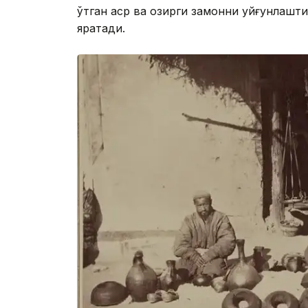
ўтган аср ва ҳозирги замонни уйғунлашт
яратади.