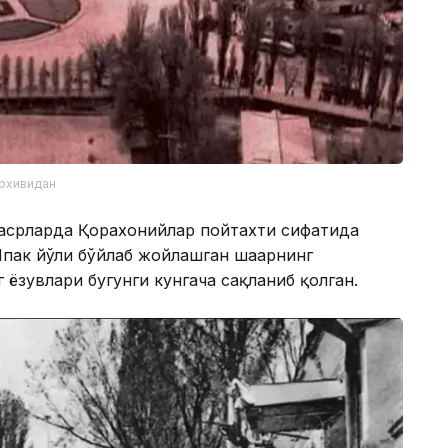
архивидан
I асрларда Қорахонийлар пойтахти сифатида
Ипак йўли бўйлаб жойлашган шаҳарнинг
г ёзувлари бугунги кунгача сақланиб қолган.