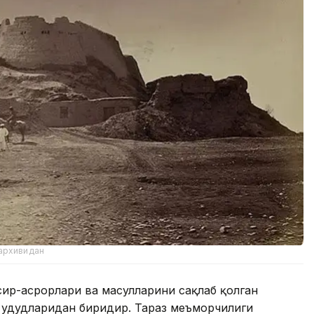
 архивидан
ир-асрорлари ва маҳсулларини сақлаб қолган
ҳудудларидан биридир. Тараз меъморчилиги