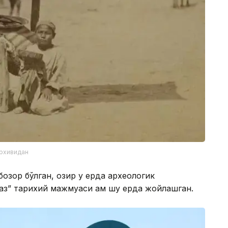
архивидан
озор бўлган, ҳозир у ерда археологик
аз” тарихий мажмуаси ҳам шу ерда жойлашган.