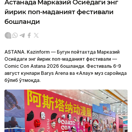
Астанада Марказий Осиёдаги энг
йирик поп-маданият фестивали
бошланди
ASTANA. Kazinform — Бугун пойтахтда Марказий
Осиёдаги энг йирик поп-маданият фестивали —
Comic Con Astana 2026 бошланди. Фестиваль 6-9
август кунлари Barys Arena ва «Алау» муз саройида
бўлиб ўтмоқда.