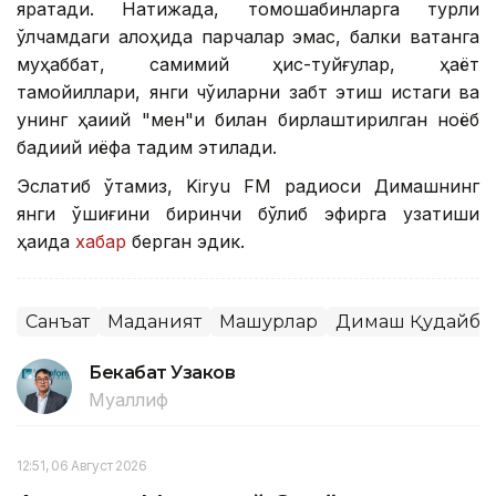
яратади. Натижада, томошабинларга турли
ўлчамдаги алоҳида парчалар эмас, балки ватанга
муҳаббат, самимий ҳис-туйғулар, ҳаёт
тамойиллари, янги чўққиларни забт этиш истаги ва
унинг ҳақиқий "мен"и билан бирлаштирилган ноёб
бадиий қиёфа тақдим этилади.
Эслатиб ўтамиз, Kiryu FM радиоси Димашнинг
янги қўшиғини биринчи бўлиб эфирга узатиши
ҳақида
хабар
берган эдик.
Санъат
Маданият
Машҳурлар
Димаш Қудайбе
Бекабат Узаков
Муаллиф
12:51, 06 Август 2026