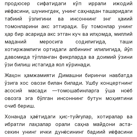
продюсер сифатидаги кўп қиррали ижодий
қиёфасини, шунингдек, унинг саҳнадан ташқаридаги
табиий ўзлигини ва инсоннинг энг ҳақиқий
томонларини акс эттиради. Бу томонлар унинг
ҳар бир асарида акс этган куч ва илҳомда, миллий
маданий меросига содиқлигида, ташқи
хотиржамлиги ортидаги қалбининг илиқлигида, йўл
давомида тўпланган фикрларда ва доимий ўзини
ўзи билиш истагида яққол кўринади.
Жаҳон ҳамжамияти Димашни биринчи навбатда
ўзига хос овози билан билади. Ушбу концертнинг
асосий мақсади —томошабинларга ўша ноёб
овозга эга бўлган инсоннинг бутун моҳиятини
очиб бериш.
Хонанда ҳаётидаги ҳис-туйғулар, хотиралар ва
ибратли лаҳзалар орқали саҳна майдони аста-
секин унинг ички дунёсининг бадиий қиёфасини