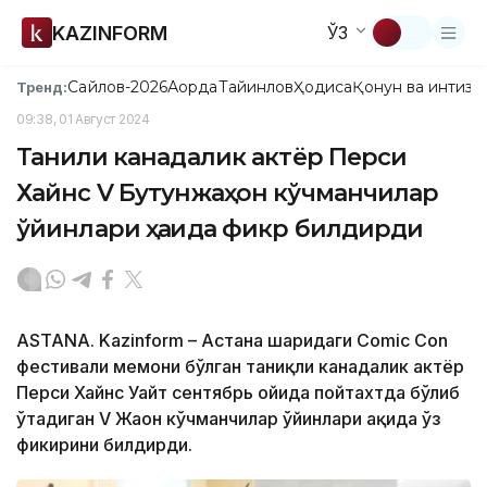
KAZINFORM
ЎЗ
Сайлов-2026
Ақорда
Тайинлов
Ҳодиса
Қонун ва интизо
Тренд:
09:38, 01 Август 2024
Таниқли канадалик актёр Перси
Хайнс V Бутунжаҳон кўчманчилар
ўйинлари ҳақида фикр билдирди
ASTANA. Kazinform – Астана шаҳридаги Comic Con
фестивали меҳмони бўлган таниқли канадалик актёр
Перси Хайнс Уайт сентябрь ойида пойтахтда бўлиб
ўтадиган V Жаҳон кўчманчилар ўйинлари ҳақида ўз
фикирини билдирди.