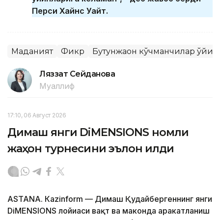
Перси Хайнс Уайт.
Маданият
Фикр
Бутунжаҳон кўчманчилар ўйи
Ляззат Сейданова
Муаллиф
17:10, 06 Август 2026
Димаш янги DiMENSIONS номли
жаҳон турнесини эълон қилди
ASTANА. Кazinform — Димаш Қудайбергеннинг янги
DiMENSIONS лойиҳаси вақт ва маконда ҳаракатланиш