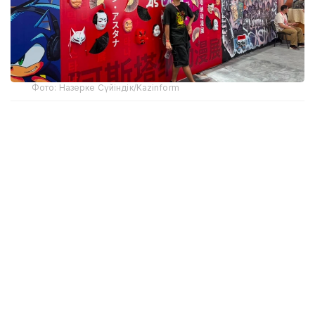
Фото: Назерке Сүйіндік/Kazinform
Фестиваль бош продюсери Наталья
Абрашкинанинг айтишича, Comic Con Astana ҳар
йили ўз кўламини кенгайтириб бормоқда.