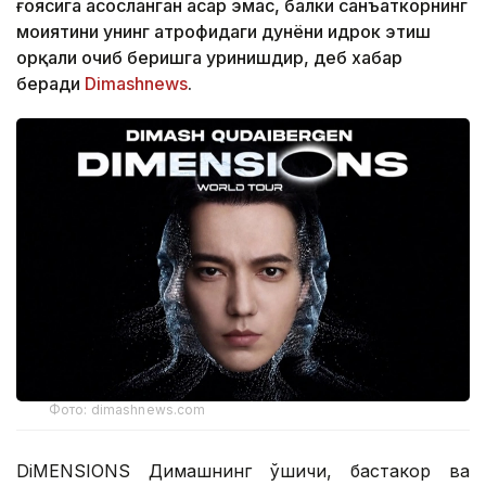
ғоясига асосланган асар эмас, балки санъаткорнинг
моҳиятини унинг атрофидаги дунёни идрок этиш
орқали очиб беришга уринишдир, деб хабар
беради
Dimashnews
.
Фото: dimashnews.com
DiMENSIONS Димашнинг қўшиқчи, бастакор ва