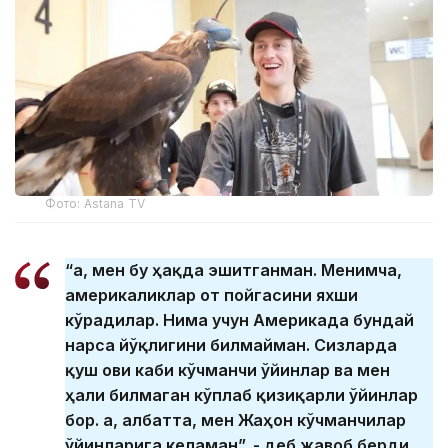
Фото: Astana TV
“Ҳа, мен бу ҳақда эшитганман. Менимча,
америкаликлар от пойгасини яхши
кўрадилар. Нима учун Америкада бундай
нарса йўқлигини билмайман. Сизларда
қуш ови каби кўчманчи ўйинлар ва мен
ҳали билмаган кўплаб қизиқарли ўйинлар
бор. Ҳа, албатта, мен Жаҳон кўчманчилар
ўйинларига келаман”, - деб жавоб берди