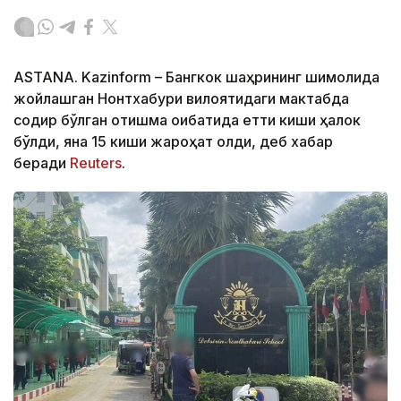
ASTANA. Kazinform – Бангкок шаҳрининг шимолида
жойлашган Нонтхабури вилоятидаги мактабда
содир бўлган отишма оқибатида етти киши ҳалок
бўлди, яна 15 киши жароҳат олди, деб хабар
беради
Reuters
.