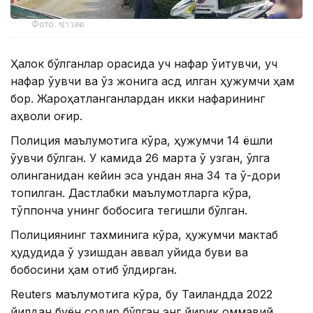
Фото: ข่าวสด
Ҳалок бўлганлар орасида уч нафар ўқитувчи, уч
нафар ўқувчи ва ўз жонига қасд қилган ҳужумчи ҳам
бор. Жароҳатланганлардан икки нафарининг
аҳволи оғир.
Полиция маълумотига кўра, ҳужумчи 14 ёшли
ўқувчи бўлган. У камида 26 марта ўқ узган, қўлга
олинганидан кейин эса ундан яна 34 та ўқ-дори
топилган. Дастлабки маълумотларга кўра,
тўппонча унинг бобосига тегишли бўлган.
Полициянинг тахминига кўра, ҳужумчи мактаб
ҳудудида ўқ узишдан аввал уйида буви ва
бобосини ҳам отиб ўлдирган.
Reuters маълумотига кўра, бу Таиландда 2022
йилдан буён содир бўлган энг йирик оммавий