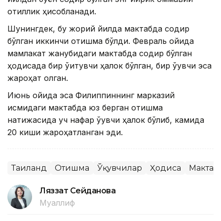
қотиллик ҳисобланади.
Шунингдек, бу жорий йилда мактабда содир
бўлган иккинчи отишма бўлди. Февраль ойида
мамлакат жанубидаги мактабда содир бўлган
ҳодисада бир ўқитувчи ҳалок бўлган, бир ўқувчи эса
жароҳат олган.
Июнь ойида эса Филиппиннинг марказий
қисмидаги мактабда юз берган отишма
натижасида уч нафар ўқувчи ҳалок бўлиб, камида
20 киши жароҳатланган эди.
Таиланд
Отишма
Ўқувчилар
Ҳодиса
Мактаб
Ляззат Сейданова
Муаллиф