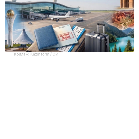
Коллаж: Kazinform / СИ
Қозоғистонликлар қайси мамлакатларга кўпроқ
саёҳат қила бошлади
2026 йил ёзги сайёҳлик мавсумида
қозоғистонликларнинг саёҳат танловларида бир
қатор ўзгаришлар кузатилмоқда. Бу йил хорижий
йўналишлар орасида Вьетнам, Миср, Таиланд,
Туркия, Хитой ва Мальдив ороллари талабга эга.
Қозоғистон Республикаси Туризм ва спорт