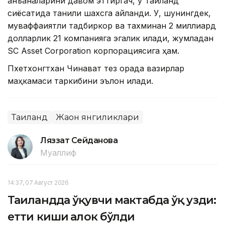
анъаналарини давом эттиргач, у Таиланд
сиёсатида таниқли шахсга айланди. У, шунингдек,
муваффақиятли тадбиркор ва тахминан 2 миллиард
долларлик 21 компанияга эгалик қилади, жумладан
SC Asset Corporation корпорациясига ҳам.
Пхетхонгтхан Чинават тез орада вазирлар
маҳкамаси таркибини эълон қилади.
Таиланд
Жаҳон янгиликлари
Ляззат Сейданова
Муаллиф
14:37, 07 Август 2026
Таиландда ўқувчи мактабда ўқ узди:
етти киши ҳалок бўлди