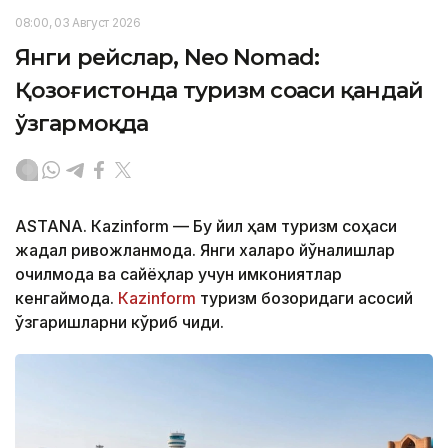
08:00, 03 Август 2026
Янги рейслар, Neo Nomad:
Қозоғистонда туризм соҳаси қандай
ўзгармоқда
ASTANА. Кazinform — Бу йил ҳам туризм соҳаси
жадал ривожланмоқда. Янги халқаро йўналишлар
очилмоқда ва сайёҳлар учун имкониятлар
кенгаймоқда.
Кazinform
туризм бозоридаги асосий
ўзгаришларни кўриб чиқди.