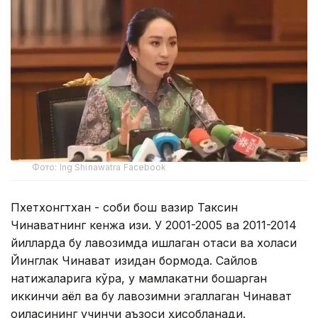
Фото: Ing Shinawatra Facebook
Пхетхонгтхан - собиқ бош вазир Таксин
Чинаватнинг кенжа қизи. У 2001-2005 ва 2011-2014
йилларда бу лавозимда ишлаган отаси ва холаси
Йинглак Чинават изидан бормоқда. Сайлов
натижаларига кўра, у мамлакатни бошқарган
иккинчи аёл ва бу лавозимни эгаллаган Чинават
оиласининг учинчи аъзоси ҳисобланади.