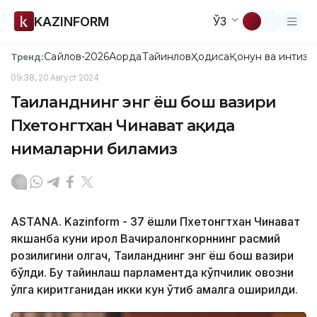
KAZINFORM
ЎЗ
Сайлов-2026
Ақорда
Тайинлов
Ҳодиса
Қонун ва интизо
Тренд:
09:38, 20 Август 2024
Таиланднинг энг ёш бош вазири
Пхетонгтхан Чинават ҳақида
нималарни биламиз
ASTANA. Kazinform - 37 ёшли Пхетонгтхан Чинават
якшанба куни қирол Вачиралонгкорннинг расмий
розилигини олгач, Таиланднинг энг ёш бош вазири
бўлди. Бу тайинлаш парламентда кўпчилик овозни
қўлга киритганидан икки кун ўтиб амалга оширилди.