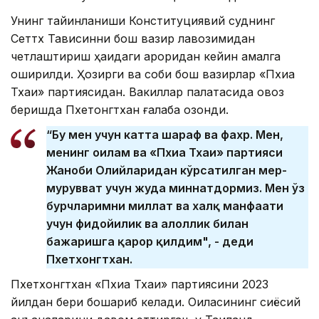
Унинг тайинланиши Конституциявий суднинг
Сеттх Тависинни бош вазир лавозимидан
четлаштириш ҳақидаги қароридан кейин амалга
оширилди. Ҳозирги ва собиқ бош вазирлар «Пхиа
Тхаи» партиясидан. Вакиллар палатасида овоз
беришда Пхетонгтхан ғалаба қозонди.
“Бу мен учун катта шараф ва фахр. Мен,
менинг оилам ва «Пхиа Тхаи» партияси
Жаноби Олийларидан кўрсатилган меҳр-
мурувват учун жуда миннатдормиз. Мен ўз
бурчларимни миллат ва халқ манфаати
учун фидойилик ва ҳалоллик билан
бажаришга қарор қилдим", - деди
Пхетхонгтхан.
Пхетхонгтхан «Пхиа Тхаи» партиясини 2023
йилдан бери бошқариб келади. Оиласининг сиёсий