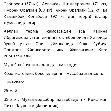
Сабирхан (57 кг), Асланбек Шимбергенов (71 кг),
Нурбек Оралбай (80 кг), Айбек Оралбай (92 кг) ва
Қамшибек Қонқабоев (92 кг дан юқори) шулар
жумласидандир.
Аёллар терма жамоасидан эса Карина
Ибрагимова ўтган йилнинг октябрь ойида Хитойда
бўлиб ўтган Осиё ўйинларида бокс бўйича
Олимпия ўйинларига илк йўлланмани қўлга
киритган эди.
Мусобақа 2 июнга қадар давом этади.
Қозоғистонлик боксчиларнинг мусобақа жадвали:
Эркаклар:
25 май
63,5 кг: Муҳаммедсабир Базарбайули - Кристиан
Питт Лауренте (Филиппин)