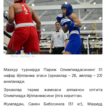
Фото: olympic.kz
Мазкур турнирда Париж Олимпиадасининг 51
нафар йўлланма эгаси (эркаклар – 28, аёллар – 23)
аниқланади.
Эркаклар терма жамоаси аллақачон олтита
Олимпиада йўлланмасини қўлга киритган.
Жумладан, Сакен Бибосинов (51 кг), Маҳмуд