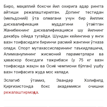
Бироқ, маҳаллий боксчи йил охирига қадар рингга
қайтиши режалаштирилган. Допинг тестидан
(мельдоний) ўта олмагани учун бир йиллик
дисквалификация муддатини ўтаётган
Жанибекнинг дисквалификацияси шу йилнинг
декабрь ойида тугайди. Шундан кейингина у янги
вазн тоифасидаги биринчи расмий жангини ўтказа
олади. Спорт мутахассисларининг таъкидлашича,
Алимханулининг жисмоний параметрлари ва
ҳаваскор боксдаги тажрибаси (у 75 кг вазн
тоифасида жаҳон ва Осиё чемпиони бўлган) ушбу
вазн тоифасига жуда мос келади.
Эслатиб ўтамиз, Эвандер Холифилд
Қирғизистонда бокс академияси очишни
режалаштирмоқда
.