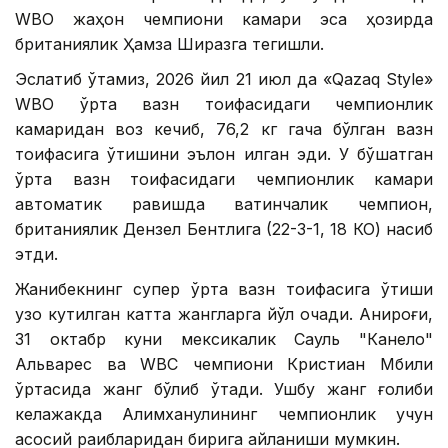
WBО жаҳон чемпиони камари эса ҳозирда
британиялик Ҳамза Ширазга тегишли.
Эслатиб ўтамиз, 2026 йил 21 июл да «Qazaq Style»
WВО ўрта вазн тоифасидаги чемпионлик
камаридан воз кечиб, 76,2 кг гача бўлган вазн
тоифасига ўтишини эълон қилган эди. У бўшатган
ўрта вазн тоифасидаги чемпионлик камари
автоматик равишда вақтинчалик чемпион,
британиялик Дензел Бентлига (22-3-1, 18 КО) насиб
этди.
Жанибекнинг супер ўрта вазн тоифасига ўтиши
узоқ кутилган катта жангларга йўл очади. Аниқроғи,
31 октабр куни мексикалик Сауль "Канело"
Альварес ва WВC чемпиони Кристиан Мбили
ўртасида жанг бўлиб ўтади. Ушбу жанг ғолиби
келажакда Алимханулининг чемпионлик учун
асосий рақибларидан бирига айланиши мумкин.