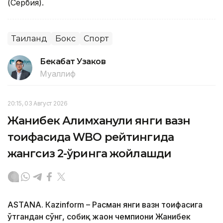
(Сербия).
Таиланд
Бокс
Спорт
Бекабат Узаков
Муаллиф
20:15, 03 Август 2026
Жанибек Алимханули янги вазн
тоифасида WBO рейтингида
жангсиз 2-ўринга жойлашди
ASTANА. Кazinform – Расман янги вазн тоифасига
ўтгандан сўнг, собиқ жаҳон чемпиони Жанибек