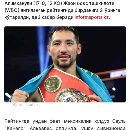
Алимханули (17-0, 12 КО) Жаҳон бокс ташкилоти
(WBО) янгиланган рейтингида бирданига 2-ўринга
кўтарилди, деб хабар беради
Informsports.kz
.
Фото: sports.kz
Рейтингда ундан фақат мексикалик юлдуз Сауль
"Канело" Альварес олдинда, ушбу дивизионда