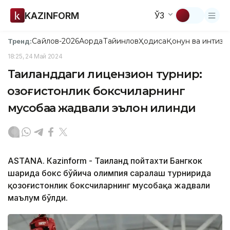
KAZINFORM
ЎЗ
Сайлов-2026
Ақорда
Тайинлов
Ҳодиса
Қонун ва интизо
Тренд:
18:25, 24 Май 2024
Таиланддаги лицензион турнир:
қозоғистонлик боксчиларнинг
мусобақа жадвали эълон қилинди
ASTANА. Кazinform - Таиланд пойтахти Бангкок
шаҳрида бокс бўйича олимпия саралаш турнирида
қозоғистонлик боксчиларнинг мусобақа жадвали
маълум бўлди.