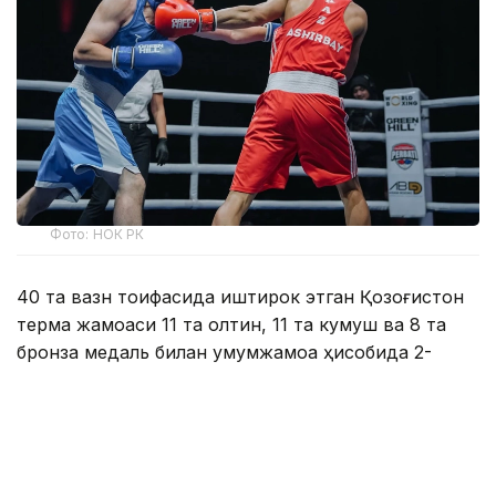
Фото: НОК РК
40 та вазн тоифасида иштирок этган Қозоғистон
терма жамоаси 11 та олтин, 11 та кумуш ва 8 та
бронза медаль билан умумжамоа ҳисобида 2-
ўринни эгаллади.
U23 тоифаси:
Ўзбекистон — 10 та олтин, 3 та кумуш, 5 та бронза
Қозоғистон — 6 та олтин, 7 та кумуш, 3 та бронза