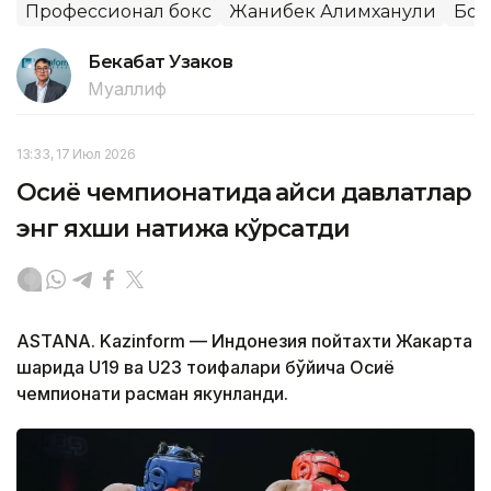
Профессионал бокс
Жанибек Алимханули
Бок
Бекабат Узаков
Муаллиф
13:33, 17 Июл 2026
Осиё чемпионатида қайси давлатлар
энг яхши натижа кўрсатди
ASTANA. Kazinform — Индонезия пойтахти Жакарта
шаҳрида U19 ва U23 тоифалари бўйича Осиё
чемпионати расман якунланди.