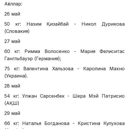
Аёллар:
26 май
50 кг: Назим Қизайбай - Никол Дурикова
(Словакия)
27 май
60 кг: Римма Волосенко - Мария Фелиситас
Гангльбауэр (Германия);
75 кг: Валентина Хальзова - Каролина Махно
(Украина).
28 май
54 кг: Улжан Сарсенбек - Шера Мэй Патрисио
(АҚШ)
29 май
66 кг: Наталья Богданова - Кристина Кулухова