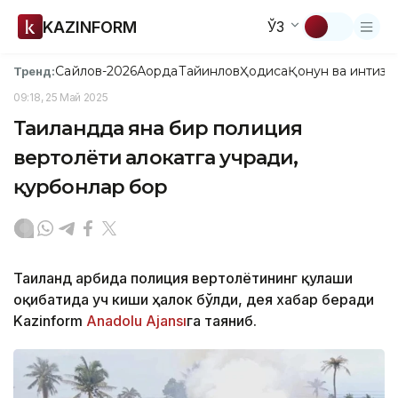
KAZINFORM
ЎЗ
Сайлов-2026
Ақорда
Тайинлов
Ҳодиса
Қонун ва интизо
Тренд:
09:18, 25 Май 2025
Таиландда яна бир полиция
вертолёти ҳалокатга учради,
қурбонлар бор
Таиланд ғарбида полиция вертолётининг қулаши
оқибатида уч киши ҳалок бўлди, дея хабар беради
Kazinform
Anadolu Ajansı
га таяниб.