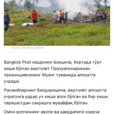
Фото: Anadolu Ajansı
Bangkok Post нашрнинг ёзишича, бортида тўрт
киши бўлган вертолёт Прачуапкхирикхан
провинциясининг Муанг туманида ҳалокатга
учради.
Расмийларнинг билдиришича, вертолёт ҳалокатга
учрагунга қадар уч киши ҳалок бўлган ва бир киши
парашютдан сакрашга муваффақ бўлган.
Омон қолганнинг аҳволи ва қаердалиги ҳозирча