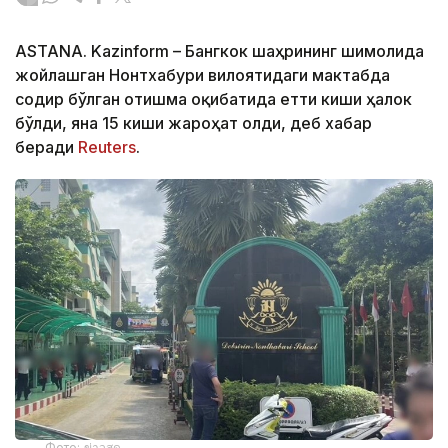
ASTANA. Kazinform – Бангкок шаҳрининг шимолида
жойлашган Нонтхабури вилоятидаги мактабда
содир бўлган отишма оқибатида етти киши ҳалок
бўлди, яна 15 киши жароҳат олди, деб хабар
беради
Reuters
.
Фото: ข่าวสด