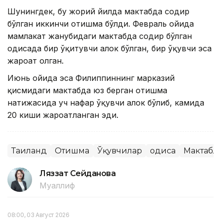
Шунингдек, бу жорий йилда мактабда содир
бўлган иккинчи отишма бўлди. Февраль ойида
мамлакат жанубидаги мактабда содир бўлган
ҳодисада бир ўқитувчи ҳалок бўлган, бир ўқувчи эса
жароҳат олган.
Июнь ойида эса Филиппиннинг марказий
қисмидаги мактабда юз берган отишма
натижасида уч нафар ўқувчи ҳалок бўлиб, камида
20 киши жароҳатланган эди.
Таиланд
Отишма
Ўқувчилар
Ҳодиса
Мактабл
Ляззат Сейданова
Муаллиф
08:00, 03 Август 2026