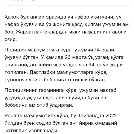
Ҳалок бўлганлар орасида уч нафар ўқитувчи, уч
нафар ўқувчи ва ўз жонига қасд қилган ҳужумчи ҳам
бор. Жароҳатланганлардан икки нафарининг аҳволи
оғир.
Полиция маълумотига кўра, ҳужумчи 14 ёшли
ўқувчи бўлган. У камида 26 марта ўқ узган, қўлга
олинганидан кейин эса ундан яна 34 та ўқ-дори
топилган. Дастлабки маълумотларга кўра,
тўппонча унинг бобосига тегишли бўлган.
Полициянинг тахминига кўра, ҳужумчи мактаб
ҳудудида ўқ узишдан аввал уйида буви ва
бобосини ҳам отиб ўлдирган.
Reuters маълумотига кўра, бу Таиландда 2022
йилдан буён содир бўлган энг йирик оммавий
қотиллик ҳисобланади.