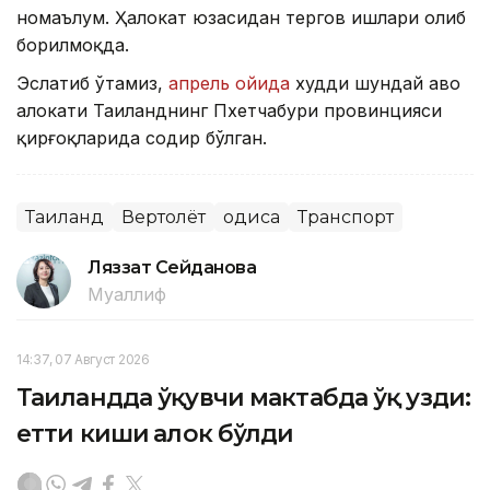
номаълум. Ҳалокат юзасидан тергов ишлари олиб
борилмоқда.
Эслатиб ўтамиз,
апрель ойида
худди шундай ҳаво
ҳалокати Таиланднинг Пхетчабури провинцияси
қирғоқларида содир бўлган.
Таиланд
Вертолёт
Ҳодиса
Транспорт
Ляззат Сейданова
Муаллиф
14:37, 07 Август 2026
Таиландда ўқувчи мактабда ўқ узди:
етти киши ҳалок бўлди