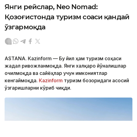
Янги рейслар, Neo Nomad:
Қозоғистонда туризм соҳаси қандай
ўзгармоқда
ASTANА. Кazinform — Бу йил ҳам туризм соҳаси
жадал ривожланмоқда. Янги халқаро йўналишлар
очилмоқда ва сайёҳлар учун имкониятлар
кенгаймоқда.
Кazinform
туризм бозоридаги асосий
ўзгаришларни кўриб чиқди.