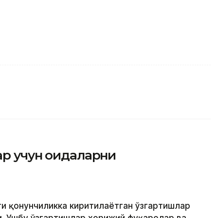
р учун қоидаларни
ти қонунчиликка киритилаётган ўзгартишлар