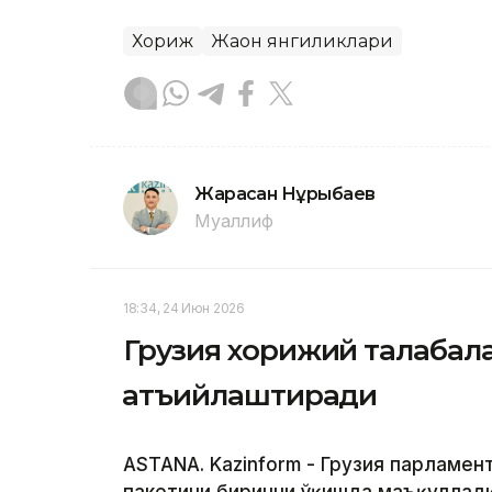
Хориж
Жаҳон янгиликлари
Жарасқан Нұрыбаев
Муаллиф
18:34, 24 Июн 2026
Грузия хорижий талабала
қатъийлаштиради
ASTANA. Kazinform - Грузия парламен