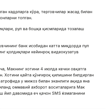
ан кадрларга кўра, терговчилар жасад билан
лонларни топган.
қлари, рул ва бошқа қисмларида тозалаш
вчининг банк ҳисобидан катта миқдорда пул
инг қолдиқлари кейинроқ видеокузатув
ча, Макнинг хотини 4 июлда кечки овқатга
ан. Хотини қайта қўнғироқ қилишини билдирган
 атрофида у мижоз билан эканлиги ҳақида яна
аиланд оммавий ахборот воситаларига Мак
ш йил давомида ҳеч қачон SMS ёзмаганини