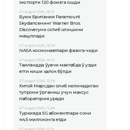
экспорти 120 фоизга ошди
07 avgust 2026, 18:10
Буюк Британия Paramount
Skydanceнинг Warner Bros.
Discoveryни сотиб олишини
маъқуллади
07 avgust 2026, 16:34
NASA космонавтлари фазога чиқди
07 avgust 2026, 14:37
Таиландда ўқувчи мактабда ўқ узди:
етти киши ҳалок бўлди
07 avgust 2026, 13:39
Хитой Марсдан олиб келинадиган
тупроқни ўрганиш учун махсус
лаборатория қуради
07 avgust 2026, 12:38
Туркияда 5G абонентлари сони
44,5 миллионга етди
07 avgust 2026, 12:10