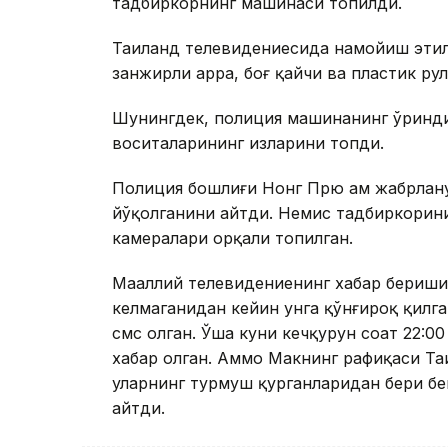
тадбиркорнинг машинаси топилди.
Таиланд телевидениесида намойиш этилг
занжирли арра, боғ қайчи ва пластик ру
Шунингдек, полиция машинанинг ўринди
воситаларининг изларини топди.
Полиция бошлиғи Нонг Прю ҳам жабрлану
йўқолганини айтди. Немис тадбиркорин
камералари орқали топилган.
Маҳаллий телевидениенинг хабар бериши
келмаганидан кейин унга қўнғироқ қилг
смс олган. Ўша куни кечқурун соат 22:00
хабар олган. Аммо Макнинг рафиқаси Т
уларнинг турмуш қурганларидан бери бе
айтди.