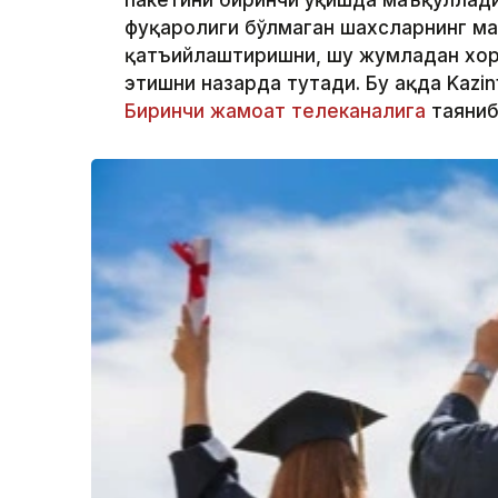
пакетини биринчи ўқишда маъқуллади
фуқаролиги бўлмаган шахсларнинг м
қатъийлаштиришни, шу жумладан хор
этишни назарда тутади. Бу ҳақда Kaz
Биринчи жамоат телеканалига
таяниб