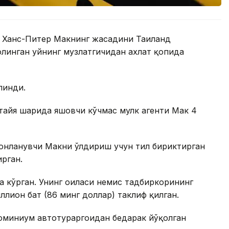
и Ханс-Питер Макнинг жасадини Таиланд
линган уйнинг музлатгичидан ахлат қопида
линди.
айя шаҳрида яшовчи кўчмас мулк агенти Мак 4
монланувчи Макни ўлдириш учун тил бириктирган
рган.
 кўрган. Унинг оиласи немис тадбиркорининг
ллион бат (86 минг доллар) таклиф қилган.
оминиум автотураргоҳидан бедарак йўқолган