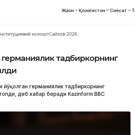
Жаҳон
Қозоғистон
Сиёсат
Т
нституциявий ислоҳот
Сайлов-2026
 германиялик тадбиркорнинг
илди
ти йўқолган германиялик тадбиркорнинг
топди, деб хабар беради Kazinform BBC