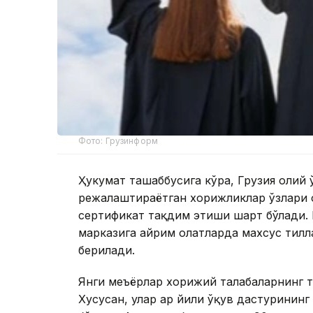
Фото: Грузинформ
Ҳукумат ташаббусига кўра, Грузия олий
режалаштираётган хорижликлар ўзлари 
сертификат тақдим этиши шарт бўлади. 
марказига айрим ҳолатларда махсус тилл
берилади.
Янги меъёрлар хорижий талабаларнинг т
Хусусан, улар ҳар йили ўқув дастурини