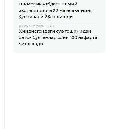
Шимолий қутбдаги илмий
экспедицияга 22 мамлакатнинг
ўқувчилари йўл олишди
07 avgust 2026, 11:40
Ҳиндистондаги сув тошқинидан
ҳалок бўлганлар сони 100 нафарга
яқинлашди