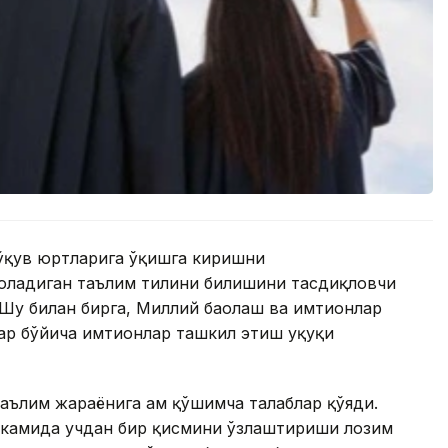
 ўқув юртларига ўқишга киришни
оладиган таълим тилини билишини тасдиқловчи
Шу билан бирга, Миллий баҳолаш ва имтиҳонлар
ар бўйича имтиҳонлар ташкил этиш ҳуқуқи
аълим жараёнига ҳам қўшимча талаблар қўяди.
нг камида учдан бир қисмини ўзлаштириши лозим