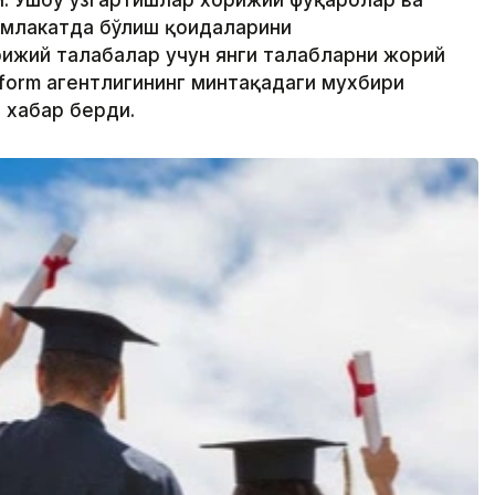
. Ушбу ўзгартишлар хорижий фуқаролар ва
амлакатда бўлиш қоидаларини
ижий талабалар учун янги талабларни жорий
inform агентлигининг минтақадаги мухбири
 хабар берди.