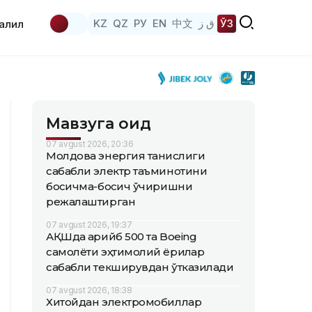
KZ
QZ
РУ
EN
中文
ق ز
ЎЗ
аҳлил
Мавзуга оид
07 avgust 2026, 20:36
Молдова энергия танқислиги
сабабли электр таъминотини
босқичма-босқич ўчиришни
режалаштирган
07 avgust 2026, 19:37
АҚШда қарийб 500 та Boeing
самолёти эҳтимолий ёриқлар
сабабли текширувдан ўтказилади
07 avgust 2026, 18:38
Хитойдан электромобиллар