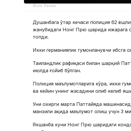
Фото: Pexels
Душанбага ўтар кечаси полиция 62 ёшл
жанубидаги Нонг Прю шаҳрида ижарага о
топди.
Икки германиялик гумонланувчи ҳибсга о
Таиландлик рафиқаси билан шарқий Патт
июлда ғойиб бўлган.
Полиция маълумотларига кўра, икки гу
ва кейин унинг жасадини олиб келиб яши
Уни охирги марта Паттайяда машинасида
манзили ҳақида маълумот олиш учун 3 ми
Якшанба куни Нонг Прю шаҳридаги конд