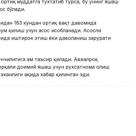
 ортиқ муддатга тўхтатиб турса, бу унинг яшаш
ос бўлади.
дидан 183 кундан ортиқ вақт давомида
рум қилиш учун асос ҳисобланади. Асосли
рида иштирок этиш ёки даволаниш зарурати
чилигига ҳам таъсир қилади. Аввалроқ
 орқали доимий яшаш учун рухсатнома олиш
канлиги ҳақида хабар қилинган эди.