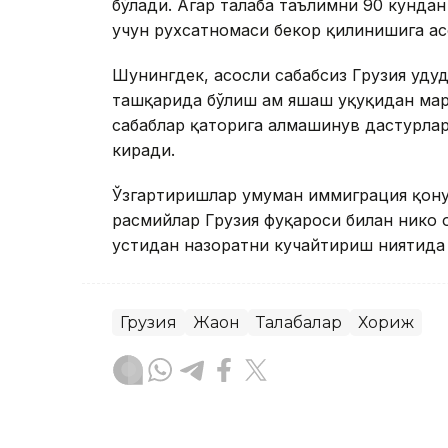
бўлади. Агар талаба таълимни 90 кундан
учун рухсатномаси бекор қилинишига ас
Шунингдек, асосли сабабсиз Грузия ҳуду
ташқарида бўлиш ҳам яшаш ҳуқуқидан маҳ
сабаблар қаторига алмашинув дастурла
киради.
Ўзгартиришлар умуман иммиграция қонун
расмийлар Грузия фуқароси билан никоҳ
устидан назоратни кучайтириш ниятида э
Грузия
Жаҳон
Талабалар
Хориж