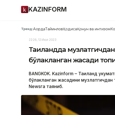
KAZINFORM
Ақорда
Тайинлов
Ҳодиса
Қонун ва интизом
Ко
Тренд:
22:26, 12 Июл 2023
Таиландда музлатгичдан
бўлакланган жасади топ
BANGKOK. Kazinform – Таиланд ҳукума
бўлакланган жасадини музлатгичдан 
Newsга таяниб.