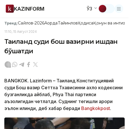
KAZINFORM
ЎЗ
Сайлов-2026
Ақорда
Тайинлов
Ҳодиса
Қонун ва интизо
Тренд:
11:10, 15 Август 2024
Таиланд суди бош вазирни ишдан
бўшатди
BANGKOK. Lazinform – Таиланд Конституциявий
суди Бош вазир Сеттха Тхависинни ахлоқ кодексини
бузганликда айблаб, Phya Thai партияси
аъзолигидан четлатди. Суднинг тегишли қарори
эълон қилинди, деб хабар беради
Bangkokpost
.