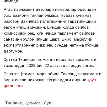
қилмоқда.
Агар парламент аъзолари номзодлар орасидан
бош вазирни танлай олмаса, муваққат ҳукумат
раҳбари Вакиллар палатасининг тарқатилишини
эълон қилиши мумкин. Бундай ҳолда сайлов
комиссияси беш кун ичида парламент сайлови
санасини эълон қилиши шарт. Бироқ, маҳаллий
экспертларнинг фикрича, бундай натижа бўлиши
даргумон.
Сеттха Тхависин номзоди қироллик парламенти
томонидан 2023 йил 22 августда тасдиқланган.
Эслатиб ўтамиз, март ойида Таиланд парламенти
бир жинсли никоҳлар тўғрисидаги қонунни
қабул
қилган эди
.
Таиланд
Ҳукумат
Суд