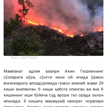
Фото: АЗЕРТАДЖ
Мамлакат адлия вазири Акин Гюрлекнинг
сўзларига кўра, сўнгги икки ой ичида ўрмон
ёнғинларига алоқадорликда гумон қилиниб жами 29
киши аниқланган. 6 киши ҳибсга олинган ва яна 6
кишининг иши бўйича суд қарори тез орада эълон
қилинади. 9 кишига маъмурий назорат чоралари