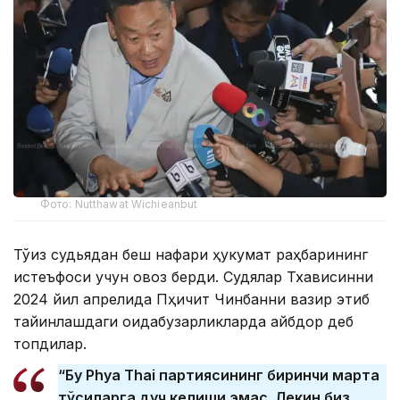
Фото: Nutthawat Wichieanbut
Тўққиз судьядан беш нафари ҳукумат раҳбарининг
истеъфоси учун овоз берди. Судялар Тхависинни
2024 йил апрелида Пҳичит Чинбанни вазир этиб
тайинлашдаги қоидабузарликларда айбдор деб
топдилар.
“Бу Phya Thai партиясининг биринчи марта
тўсиқларга дуч келиши эмас. Лекин биз