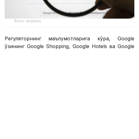
Фото: Аnadolu
Регуляторнинг маълумотларига кўра, Google
ўзининг Google Shopping, Google Hotels ва Google
Flights каби хизматларига устувор аҳамият бериб,
қидирув натижаларида рақобатдош хизматларнинг
кўринишини чеклаган. Компания шунингдек, илова
ишлаб чиқувчиларига фойдаланувчиларга илова
дўконидан ташқарида муқобил тўлов усуллари ва
фойдали таклифлар ҳақида маълумот беришни
тақиқлаган.
Европа Комиссияси Googleга аниқланган
қоидабузарликларни 60 кун ичида бартараф
этишни буюрди. Агар талаб бажарилмаса,
компания глобал йиллик айланмасининг 5