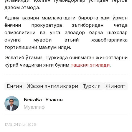
қўлланилди. Қолган гумондорлар устидан тергов
давом этмоқда.
Адлия вазири мамлакатдаги бирорта ҳам ўрмон
ёнғини прокуратура эътиборидан четда
қолмаслигини ва унга алоқадор барча шахслар
қонунга мувофиқ қатъий жавобгарликка
тортилишини маълум қилди.
Эслатиб ўтамиз, Туркияда очилмаган жиноятларни
кўриб чиқадиган янги бўлим
ташкил этилади
.
Ёнғин
Жаҳон янгиликлари
Туркия
Жиноят
Бекабат Узаков
Муаллиф
17:15, 24 Июл 2026