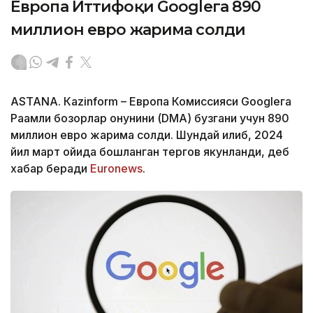
Европа Иттифоқи Googleга 890
миллион евро жарима солди
ASTANА. Кazinform – Европа Комиссияси Googleга
Рақамли бозорлар қонунини (DMA) бузгани учун 890
миллион евро жарима солди. Шундай қилиб, 2024
йил март ойида бошланган тергов якунланди, деб
хабар беради
Euronews
.