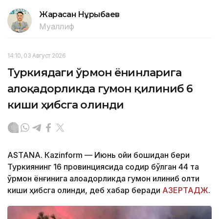
Жарасқан Нұрыбаев
Муаллиф
14:10, 03 Август 2026
Туркиядаги ўрмон ёнғинларига
алоқадорликда гумон қилиниб 6
киши ҳибсга олинди
ASTANА. Кazinform — Июнь ойи бошидан бери
Туркиянинг 16 провинциясида содир бўлган 44 та
ўрмон ёнғинига алоқадорликда гумон қилиниб олти
киши ҳибсга олинди, деб хабар беради
АЗЕРТАДЖ
.