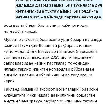
ишлашда давом этамиз. Биз тўсиқларга дуч
келганимизда тўхтамаймиз. Биз олдинга
интиламиз”, – дейилади партия баёнотида.
Бош вазир билан бирга унинг кабинети ҳам
истеъфога чиқади.
Муваққат ҳукуматга бош вазир ўринбосари ва савдо
вазири Пҳумтҳам Вечайчай раҳбарлик қилиши
кутилмоқда. Энди Вакиллар палатаси (парламент
қуйи палатаси) аъзолари 2023 йилги парламент
сайловларидан кейин партиялар томонидан
илгари таклиф қилинган номзодлар рўйхатидан
янги бош вазирни кўриб чиқиши ва тасдиқлаши
керак.
Таиланд оммавий ахборот воситалари Тхависин
ҳукуматига Ички ишлар вазирлигини бошқарган
Анутин Чанвиракун раҳбарлик қилишини тахмин