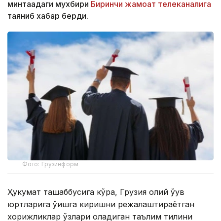
минтақадаги мухбири
Биринчи жамоат телеканалига
таяниб хабар берди.
Фото: Грузинформ
Ҳукумат ташаббусига кўра, Грузия олий ўқув
юртларига ўқишга киришни режалаштираётган
хорижликлар ўзлари оладиган таълим тилини