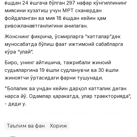
ёшдан 24 ёшгача бўлган 297 нафар кўнгиллининг
миясини кузатиш учун МРТ сканердан
фойдаланган ва мия 18 ёшдан кейин ҳам
ривожланаётганлигини аниқлаган.
Жонснинг фикрича, ўсмирларга “катталар”дек
муносабатда бўлиш фақат ижтимоий сабабларга
кўра “қулай”.
Бироқ, унинг айтишича, тажрибали жиноий
судьяларгина 19 ёшли судланувчи ва 30 ёшли
жиноятчи ўртасидаги фарқни тушунади.
"Болалик ва ундан кейин дарҳол катталик деган
нарса йўқ. Одамлар ҳаракатда, улар траекторияда”,
- деди у.
Таълим ва фан
Хориж