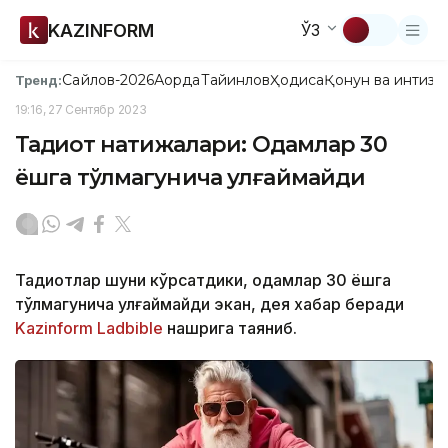
KAZINFORM
ЎЗ
Сайлов-2026
Ақорда
Тайинлов
Ҳодиса
Қонун ва интизо
Тренд:
19:16, 27 Сентябр 2023
Тадқиқот натижалари: Одамлар 30
ёшга тўлмагунича улғаймайди
Тадқиқотлар шуни кўрсатдики, одамлар 30 ёшга
тўлмагунича улғаймайди экан, дея хабар беради
Kazinform
Ladbible
нашрига таяниб.