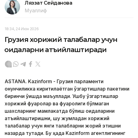
Ляззат Сейданова
Муаллиф
18:34, 24 Июн 2026
Грузия хорижий талабалар учун
қоидаларни қатъийлаштиради
ASTANA. Kazinform - Грузия парламенти
қонунчиликка киритилаётган ўзгартишлар пакетини
биринчи ўқишда маъқуллади. Ушбу ўзгартишлар
хорижий фуқаролар ва фуқаролиги бўлмаган
шахсларнинг мамлакатда бўлиш қоидаларини
қатъийлаштиришни, шу жумладан хорижий
талабалар учун янги талабларни жорий этишни
назарда тутади. Бу ҳақда Kazinform агентлигининг