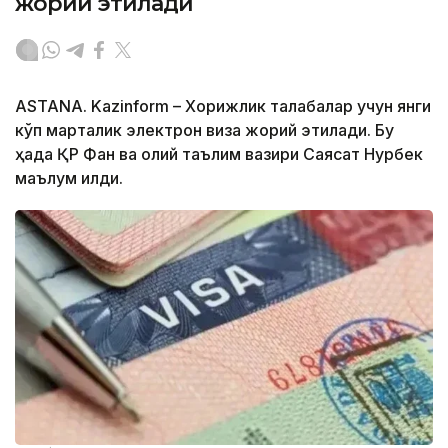
жорий этилади
ASTANA. Kazinform – Хорижлик талабалар учун янги
кўп марталик электрон виза жорий этилади. Бу
ҳақда ҚР Фан ва олий таълим вазири Саясат Нурбек
маълум қилди.