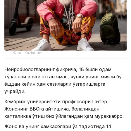
Фото: Kazinform
Нейробиологларнинг фикрича, 18 ёшли одам
тўлақонли вояга этган эмас, чунки унинг мияси бу
ёшдан кейин ҳам сезиларли ўзгаришларга
учрайди.
Кембриж университети профессори Питер
Жонснинг BBCга айтишича, болаликдан
катталикка ўтиш биз ўйлагандан ҳам мураккаброқ.
Жонс ва унинг ҳамкасблари ўз тадқиқотида 14