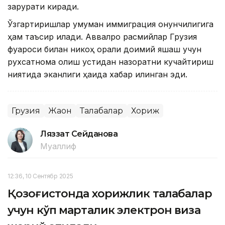
зарурати киради.
Ўзгартиришлар умуман иммиграция қонунчилигига
ҳам таъсир қилади. Аввалроқ расмийлар Грузия
фуқароси билан никоҳ орқали доимий яшаш учун
рухсатнома олиш устидан назоратни кучайтириш
ниятида эканлиги ҳақида хабар қилинган эди.
Грузия
Жаҳон
Талабалар
Хориж
Ляззат Сейданова
Муаллиф
12:36, 10 Сентябр 2025
Қозоғистонда хорижлик талабалар
учун кўп марталик электрон виза