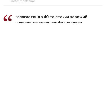
Фото: montsame
“Қозоғистонда 40 та етакчи хорижий
университетларнинг филиаллари
очилмоқда. Бугунги кунда
мамлакатимизда 31 минг 500 нафар
хорижлик талаба таҳсил олмоқда – бу
тарихий рекорддир. 2029 йилга бориб бу
сонни 150 мингга етказиш мақсад
қилинган. Бунинг учун хорижлик
талабалар, шунингдек, олимлар,
профессорлар, мутахассисларга виза
бериш тартибини қайта кўриб чиқишимиз
керак. Хорижлик талабалар учун кўп
марталик электрон виза масаласи кўриб
чиқилади”, - деди вазир Ҳукумат
йиғилишида.