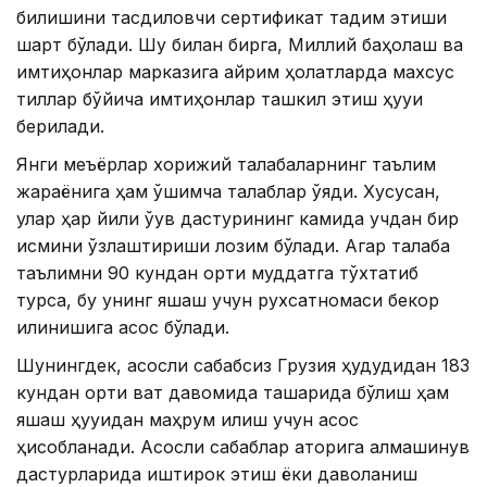
билишини тасдиқловчи сертификат тақдим этиши
шарт бўлади. Шу билан бирга, Миллий баҳолаш ва
имтиҳонлар марказига айрим ҳолатларда махсус
тиллар бўйича имтиҳонлар ташкил этиш ҳуқуқи
берилади.
Янги меъёрлар хорижий талабаларнинг таълим
жараёнига ҳам қўшимча талаблар қўяди. Хусусан,
улар ҳар йили ўқув дастурининг камида учдан бир
қисмини ўзлаштириши лозим бўлади. Агар талаба
таълимни 90 кундан ортиқ муддатга тўхтатиб
турса, бу унинг яшаш учун рухсатномаси бекор
қилинишига асос бўлади.
Шунингдек, асосли сабабсиз Грузия ҳудудидан 183
кундан ортиқ вақт давомида ташқарида бўлиш ҳам
яшаш ҳуқуқидан маҳрум қилиш учун асос
ҳисобланади. Асосли сабаблар қаторига алмашинув
дастурларида иштирок этиш ёки даволаниш