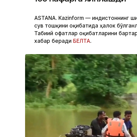
ASTANA. Kazinform — Ҳиндистоннинг 
сув тошқини оқибатида ҳалок бўлганл
Табиий офатлар оқибатларини барта
хабар беради
БЕЛТА
.