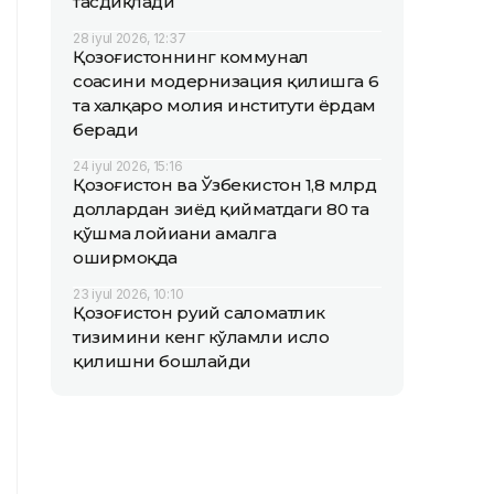
тасдиқлади
28 iyul 2026, 12:37
Қозоғистоннинг коммунал
соҳасини модернизация қилишга 6
та халқаро молия институти ёрдам
беради
24 iyul 2026, 15:16
Қозоғистон ва Ўзбекистон 1,8 млрд
доллардан зиёд қийматдаги 80 та
қўшма лойиҳани амалга
оширмоқда
23 iyul 2026, 10:10
Қозоғистон руҳий саломатлик
тизимини кенг кўламли ислоҳ
қилишни бошлайди