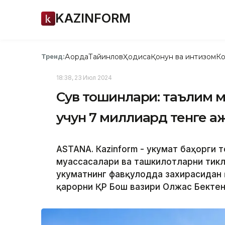
KAZINFORM
Ақорда
Тайинлов
Ҳодиса
Қонун ва интизом
Ко
Тренд:
18:38, 23 Июл 2024
Сув тошқинлари: таълим 
учун 7 миллиард тенге 
ASTANА. Кazinform - Ҳукумат баҳорги
муассасалари ва ташкилотларни тикл
Ҳукуматнинг фавқулодда захирасидан
қарорни ҚР Бош вазири Олжас Бекте