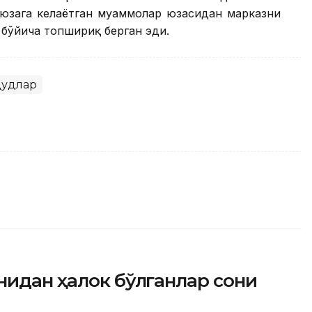
юзага келаётган муаммолар юзасидан марказни
бўйича топшириқ берган эди.
дудлар
нидан ҳалок бўлганлар сони