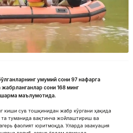
бўлганларнинг умумий сони 97 нафарга
а жабрланганлар сони 168 минг
ошқарма маълумотида.
инг киши сув тошқинидан жабр кўргани ҳақида
6 та туманида вақтинча жойлаштириш ва
лагерь фаолият юритмоқда. Уларда эвакуация
ошпана топиб, зарур ёрдам олмоқда.