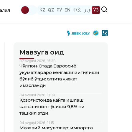
KZ
QZ
РУ
EN
中文
ق ز
ЎЗ
аҳлил
Мавзуга оид
07 avgust 2026, 15:38
Чўлпон-Отада Евроосиё
ҳукуматлараро кенгаши йиғилиши
бўлиб ўтди: олтита ҳужжат
имзоланди
04 avgust 2026, 11:39
Қозоғистонда қайта ишлаш
саноатининг ўсиши 9,8% ни
ташкил этди
04 avgust 2026, 11:15
Маҳаллий маҳсулотлар: импортга