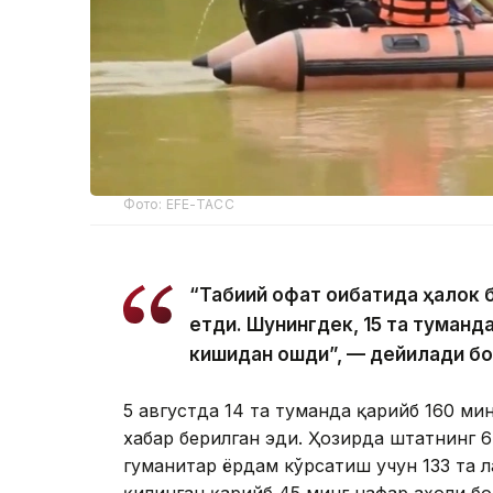
Фото: EFE-ТАСС
“Табиий офат оқибатида ҳалок 
етди. Шунингдек, 15 та туманд
кишидан ошди”, — дейилади б
5 августда 14 та туманда қарийб 160 м
хабар берилган эди. Ҳозирда штатнинг 
гуманитар ёрдам кўрсатиш учун 133 та 
қилинган қарийб 45 минг нафар аҳоли б