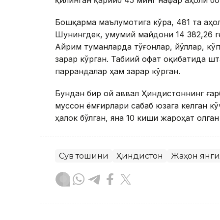
Бошқарма маълумотига кўра, 481 та аҳол
Шунингдек, умумий майдони 14 382,26 г
Айрим туманларда тўғонлар, йўллар, кў
зарар кўрган. Табиий офат оқибатида шт
паррандалар ҳам зарар кўрган.
Бундан бир ой аввал Ҳиндистоннинг ға
муссон ёмғирлари сабаб юзага келган к
ҳалок бўлган, яна 10 киши жароҳат олган
Сув тошқини
Ҳиндистон
Жаҳон янг