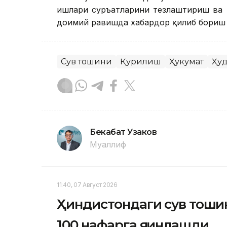
ишлари суръатларини тезлаштириш ва 
доимий равишда хабардор қилиб бориш 
Сув тошқини
Қурилиш
Ҳукумат
Ҳу
Бекабат Узаков
Муаллиф
11:40, 07 Август 2026
Ҳиндистондаги сув тошқи
100 нафарга яқинлашди