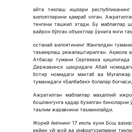
Қайта тиклаш ишлари республиканинг
вилоятларини қамраб олган. Ажратилг
тенгени ташкил этади. Бу маблағлар ш
вайрон бўлган объектлар ўрнига янги т
Қостанай вилоятининг Жангелдин туман
таъмирлаш режалаштирилган. Ақмола в
Атбасар тумани Сергеевка қишлоғида 
Державинск шаҳридаги Абай номидаги
ботир номидаги мактаб ва Муғалжар 
туманидаги «Балбөбек» болалар боғчаси
Ажратилган маблағлар маҳаллий ижро
бошлангунга қадар бузилган биноларни 
таълим жараёнини таъминлайди.
Жорий йилнинг 17 июль куни Бош вази
кейин уй-жой ва инфратузилмани тикл