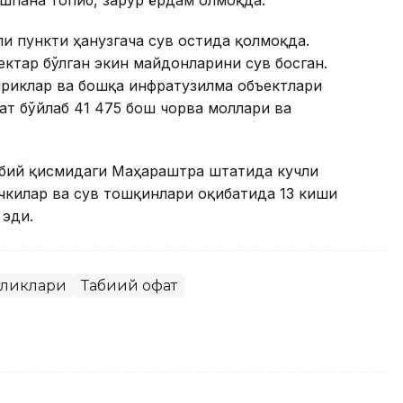
и пункти ҳанузгача сув остида қолмоқда.
ектар бўлган экин майдонларини сув босган.
приклар ва бошқа инфратузилма объектлари
ат бўйлаб 41 475 бош чорва моллари ва
рбий қисмидаги Маҳараштра штатида кучли
ўчкилар ва сув тошқинлари оқибатида 13 киши
 эди.
иликлари
Табиий офат