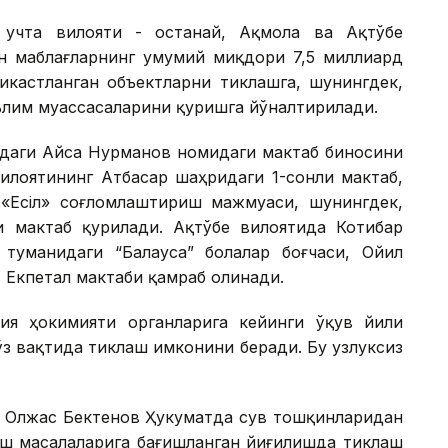
 учта вилояти - Қостанай, Ақмола ва Ақтўбе
ан маблағларнинг умумий миқдори 7,5 миллиард
икастланган объектларни тиклашга, шунингдек,
аълим муассасаларини қуришга йўналтирилади.
идаги Айса Нурманов номидаги мактаб биносини
илоятининг Атбасар шаҳридаги 1-сонли мактаб,
«Есіл» соғломлаштириш мажмуаси, шунингдек,
 мактаб қурилади. Ақтўбе вилоятида Котибар
туманидаги “Балауса” болалар боғчаси, Ойил
, Екпетал мактаби қамраб олинади.
ия ҳокимияти органларига кейинги ўқув йили
ўз вақтида тиклаш имконини беради. Бу узлуксиз
р Олжас Бектенов Ҳукуматда сув тошқинларидан
аш масалаларига бағишланган йиғилишда тиклаш