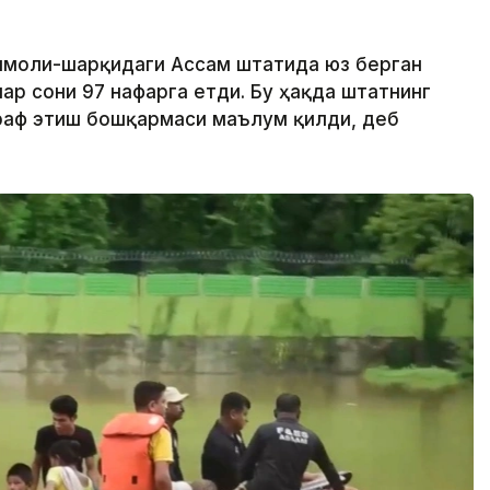
шимоли-шарқидаги Ассам штатида юз берган
ар сони 97 нафарга етди. Бу ҳақда штатнинг
раф этиш бошқармаси маълум қилди, деб