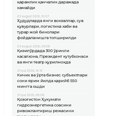
қарамлик қанчалик даражада
камайди
03 avgust 2026, 10:37
Ҳудудларда янги вокзаллар, сув
қувурлари, логистика хаби ва
турар жой бинолари
фойдаланишга топширилди
03 avgust 2026, 09:08
Қизилўрдада 300 ўринли
касалхона, Президент кутубхонаси
ва янги театр қурилмоқда
31 iyul 2026, 14:15
Кичик ва ўрта бизнес субъектлари
сони ярим йилда қарийб 550
мингга ошди
31 iyul 2026, 09:08
Қозоғистон Ҳукумати
гидроэнергетика соҳасини
ривожлантириш режасини