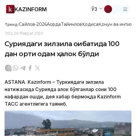
KAZINFORM
ЎЗ
Сайлов-2026
Ақорда
Тайинлов
Ҳодиса
Қонун ва интизо
Тренд:
11:52, 06 Феврал 2023
Суриядаги зилзила оқибатида 100
дан ортиқ одам ҳалок бўлди
ASTANA. Kazinform – Туркиядаги зилзила
натижасида Сурияда ҳалок бўлганлар сони 100
нафардан ошди, дея хабар бермоқда Kazinform
ТАСС агентлигига таяниб.