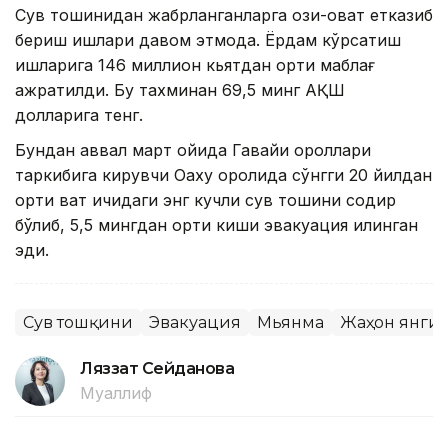
Сув тошқинидан жабрланганларга озиқ-овқат етказиб
бериш ишлари давом этмоқда. Ёрдам кўрсатиш
ишларига 146 миллион кьятдан ортиқ маблағ
ажратилди. Бу тахминан 69,5 минг АҚШ
долларига тенг.
Бундан аввал март ойида Гавайи ороллари
таркибига кирувчи Оаху оролида сўнгги 20 йилдан
ортиқ вақт ичидаги энг кучли сув тошқини содир
бўлиб, 5,5 мингдан ортиқ киши эвакуация қилинган
эди.
Сув тошқини
Эвакуация
Мьянма
Жаҳон янги
Ляззат Сейданова
Муаллиф