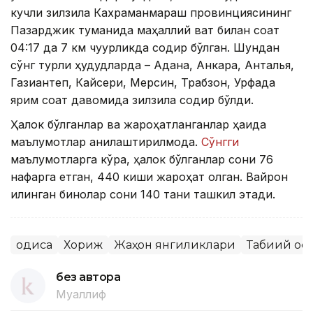
кучли зилзила Кахраманмараш провинциясининг
Пазарджик туманида маҳаллий вақт билан соат
04:17 да 7 км чуқурликда содир бўлган. Шундан
сўнг турли ҳудудларда – Адана, Анкара, Анталья,
Газиантеп, Кайсери, Мерсин, Трабзон, Урфада
ярим соат давомида зилзила содир бўлди.
Ҳалок бўлганлар ва жароҳатланганлар ҳақида
маълумотлар аниқлаштирилмоқда.
Сўнгги
маълумотларга кўра, ҳалок бўлганлар сони 76
нафарга етган, 440 киши жароҳат олган. Вайрон
қилинган бинолар сони 140 тани ташкил этади.
Ҳодиса
Хориж
Жаҳон янгиликлари
Табиий оф
без автора
Муаллиф