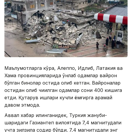
Маълумотларга кўра, Алеппо, Идлиб, Латакия ва
Хама провинцияларида ўнлаб одамлар вайрон
бўлган бинолар остида қолиб кетган. Вайроналар
остидан олиб чиқилган одамлар сони 400 кишига
етди. Қутқарув ишлари кучли ёмғирга қарамай
давом этмоқда.
Аввал хабар қилинганидек, Туркия жануби-
шарқидаги Газиантеп вилоятида 7,4 магнитудали
учта зилзила содир бўлди. 7,4 магнитудали энг