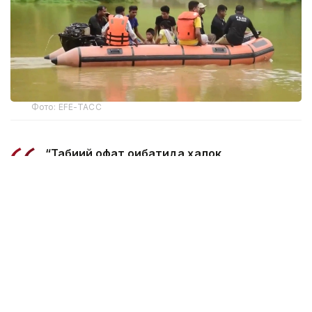
Фото: EFE-ТАСС
“Табиий офат оқибатида ҳалок
бўлганларнинг умумий сони 97 нафарга
етди. Шунингдек, 15 та туманда
жабрланганлар сони 168 минг кишидан
ошди”, — дейилади бошқарма
маълумотида.
5 августда 14 та туманда қарийб 160 минг киши сув
тошқинидан жабр кўргани ҳақида хабар берилган
эди. Ҳозирда штатнинг 6 та туманида вақтинча