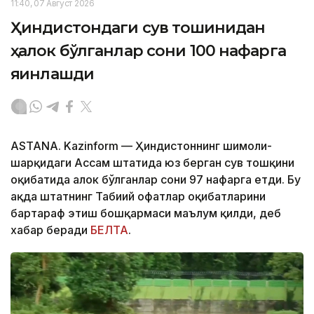
11:40, 07 Август 2026
Ҳиндистондаги сув тошқинидан
ҳалок бўлганлар сони 100 нафарга
яқинлашди
ASTANA. Kazinform — Ҳиндистоннинг шимоли-
шарқидаги Ассам штатида юз берган сув тошқини
оқибатида ҳалок бўлганлар сони 97 нафарга етди. Бу
ҳақда штатнинг Табиий офатлар оқибатларини
бартараф этиш бошқармаси маълум қилди, деб
хабар беради
БЕЛТА
.