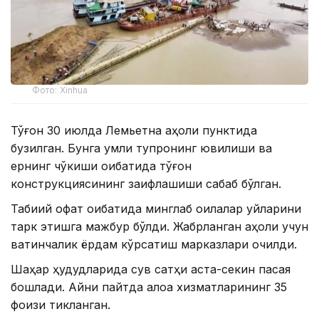
Фото: Xinhua
Тўғон 30 июлда Лемьетна аҳоли пунктида
бузилган. Бунга қумли тупроқнинг ювилиши ва
ернинг чўкиши оқибатида тўғон
конструкциясининг заифлашиши сабаб бўлган.
Табиий офат оқибатида минглаб оилалар уйларини
тарк этишга мажбур бўлди. Жабрланган аҳоли учун
вақтинчалик ёрдам кўрсатиш марказлари очилди.
Шаҳар ҳудудларида сув сатҳи аста-секин пасая
бошлади. Айни пайтда алоқа хизматларининг 35
фоизи тикланган.