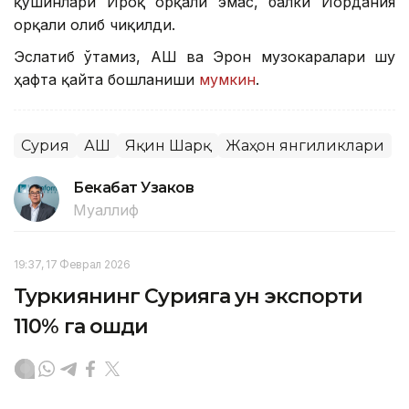
қўшинлари Ироқ орқали эмас, балки Иордания
орқали олиб чиқилди.
Эслатиб ўтамиз, АҚШ ва Эрон музокаралари шу
ҳафта қайта бошланиши
мумкин
.
Сурия
АҚШ
Яқин Шарқ
Жаҳон янгиликлари
Бекабат Узаков
Муаллиф
19:37, 17 Феврал 2026
Туркиянинг Сурияга ун экспорти
110% га ошди