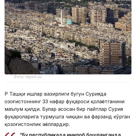
Фото: report.az
ҚР Ташқи ишлар вазирлиги бугун Сурияда
Қозоғистоннинг 33 нафар фуқароси қолаётганини
маълум қилди. Булар асосан бир пайтлар Сурия
фуқароларига турмушга чиққан ва фарзанд кўрган
қозоғистонлик аёллардир.
“Бу республикада инқилоб бошланганда