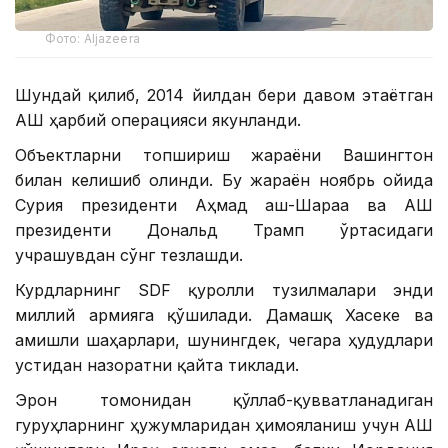
Фото: Aljazeera
Шундай қилиб, 2014 йилдан бери давом этаётган
АҚШ ҳарбий операцияси якунланди.
Объектларни топшириш жараёни Вашингтон
билан келишиб олинди. Бу жараён ноябрь ойида
Сурия президенти Аҳмад аш-Шараа ва АҚШ
президенти Дональд Трамп ўртасидаги
учрашувдан сўнг тезлашди.
Курдларнинг SDF қуролли тузилмалари энди
миллий армияга қўшилади. Дамашқ Хасеке ва
Қамишли шаҳарлари, шунингдек, чегара ҳудудлари
устидан назоратни қайта тиклади.
Эрон томонидан қўллаб-қувватланадиган
гуруҳларнинг ҳужумларидан ҳимояланиш учун АҚШ