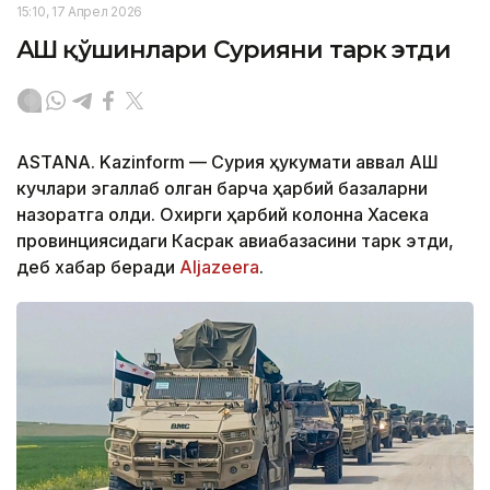
15:10, 17 Апрел 2026
АҚШ қўшинлари Сурияни тарк этди
ASTANА. Kazinform — Сурия ҳукумати аввал АҚШ
кучлари эгаллаб олган барча ҳарбий базаларни
назоратга олди. Охирги ҳарбий колонна Хасека
провинциясидаги Касрак авиабазасини тарк этди,
деб хабар беради
Aljazeera
.