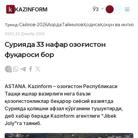
KAZINFORM
ЎЗ
Сайлов-2026
Ақорда
Тайинлов
Ҳодиса
Қонун ва интизо
Тренд:
09:51, 20 Декабр 2024
Сурияда 33 нафар Қозоғистон
фуқароси бор
ASTANA. Kazinform – Қозоғистон Республикаси
Ташқи ишлар вазирлиги нега баъзи
қозоғистонликлар беқарор сиёсий вазиятда
Сурияда қолишни афзал кўрганини тушунтирди,
деб хабар беради Kazinform агентлиги “Jibek
Joly”га таяниб.