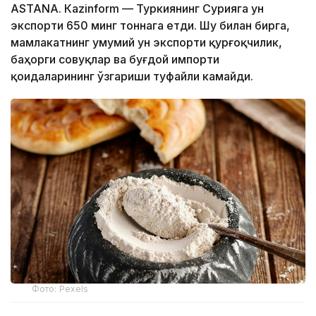
ASTANА. Кazinform — Туркиянинг Сурияга ун
экспорти 650 минг тоннага етди. Шу билан бирга,
мамлакатнинг умумий ун экспорти қурғоқчилик,
баҳорги совуқлар ва буғдой импорти
қоидаларининг ўзгариши туфайли камайди.
Фото: Pexels