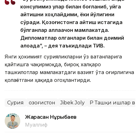
консулимиз улар билан боғланиб, уйга
қайтишни хоҳлайдими, ёки йўқлигини
сўради. Қозоғистонга қайтиш истагида
бўлганлар аллақачон мамлакатда.
Дипломатлар қолганлари билан доимий
алоқада”, – дея таъкидлади ТИВ.
Янги ҳокимият сурияликларни ўз ватанларига
қайтишга чақирмоқда, бироқ халқаро
ташкилотлар мамлакатдаги вазият ўта оғирлигича
қолаётгани ҳақида огоҳлантирди.
Сурия
Қозоғистон
Jibek Joly
ҚР Ташқи ишлар ва
Жарасқан Нұрыбаев
Муаллиф