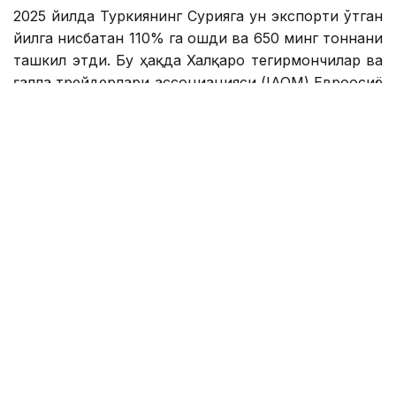
2025 йилда Туркиянинг Сурияга ун экспорти ўтган
йилга нисбатан 110% га ошди ва 650 минг тоннани
ташкил этди. Бу ҳақда Халқаро тегирмончилар ва
ғалла трейдерлари ассоциацияси (IAOM) Евроосиё
бўлими раиси Эрен Гунхан Улусой маълум қилди.
Унинг сўзларига кўра, йиллик ишлаб чиқариш
қуввати 32 миллион тонна бўлган турк
корхоналари аслида тахминан 15 миллион тонна
ун ишлаб чиқаради. Туркия жаҳон бозорининг 23%
ни эгаллайди ва сўнгги ўн йил давомида дунёдаги
энг йирик ун экспортчиси мақомини сақлаб қолди.
Бундан ташқари, Туркиянинг умумий ун экспорти
2025 йилда камайди. Илгари экспорт 3 миллион
тоннадан ошган бўлса, кейинги даврда улар 2,4
миллион тоннагача камайди. Бунга қишлоқ
хўжалигидаги совуқ, қурғоқчилик ва буғдой
импортини тартибга солишдаги ўзгаришлар сабаб