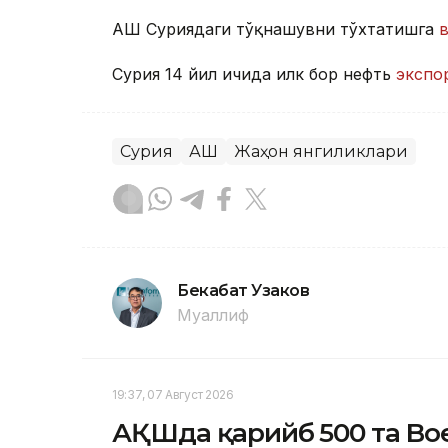
АҚШ Суриядаги тўқнашувни тўхтатишга
Сурия 14 йил ичида илк бор нефть
экспо
Сурия
АҚШ
Жаҳон янгиликлари
Бекабат Узаков
Муаллиф
19:37, 07 Август 2026
АҚШда қарийб 500 та Boe