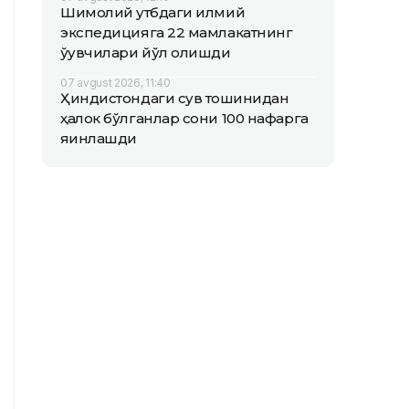
Шимолий қутбдаги илмий
экспедицияга 22 мамлакатнинг
ўқувчилари йўл олишди
07 avgust 2026, 11:40
Ҳиндистондаги сув тошқинидан
ҳалок бўлганлар сони 100 нафарга
яқинлашди