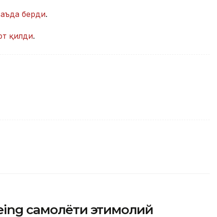
ваъда берди
.
рт қилди
.
ing самолёти эҳтимолий