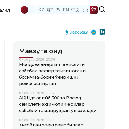
KZ
QZ
РУ
EN
中文
ق ز
ЎЗ
аҳлил
Мавзуга оид
07 avgust 2026, 20:36
Молдова энергия танқислиги
сабабли электр таъминотини
босқичма-босқич ўчиришни
режалаштирган
07 avgust 2026, 19:37
АҚШда қарийб 500 та Boeing
самолёти эҳтимолий ёриқлар
сабабли текширувдан ўтказилади
07 avgust 2026, 18:38
Хитойдан электромобиллар