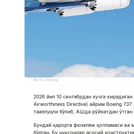
Фото: Boeing
2026 йил 10 сентябрдан кучга кирадиган
Airworthiness Directive) айрим Boeing 73
тааллуқли бўлиб, АҚШда рўйхатдан ўтган
Бундай қарорга фюзеляж қопламаси ва 
бўлган. Бу нуқсонлар асосий конструкт