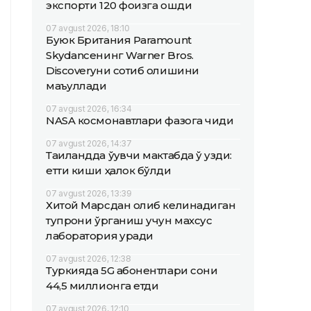
экспорти 120 фоизга ошди
07 avgust 2026, 18:10
Буюк Британия Paramount
Skydanceнинг Warner Bros.
Discoveryни сотиб олишини
маъқуллади
07 avgust 2026, 16:34
NASA космонавтлари фазога чиқди
07 avgust 2026, 14:37
Таиландда ўқувчи мактабда ўқ узди:
етти киши ҳалок бўлди
07 avgust 2026, 13:39
Хитой Марсдан олиб келинадиган
тупроқни ўрганиш учун махсус
лаборатория қуради
07 avgust 2026, 12:38
Туркияда 5G абонентлари сони
44,5 миллионга етди
07 avgust 2026, 12:10