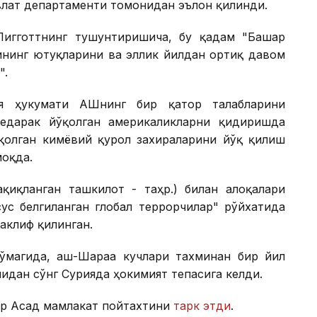
влат департаменти томонидан эълон қилинди.
игготтнинг тушунтиришича, бу қадам "Башар
ининг ютуқларини ва эллик йилдан ортиқ давом
".
ия ҳукумати АҚШнинг бир қатор талабларини
бедарак йўқолган америкаликларни қидиришда
қолган кимёвий қурол захираларини йўқ қилиш
моқда.
тақиқланган ташкилот - таҳр.) билан алоқалари
ус белгиланган глобал террорчилар" рўйхатида
таклиф қилинган.
ўмагида, аш-Шараа кучлари тахминан бир йил
дан сўнг Сурияда ҳокимият тепасига келди.
ар Асад мамлакат пойтахтини
тарк этди
.