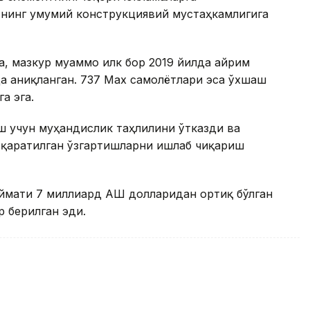
нинг умумий конструкциявий мустаҳкамлигига
, мазкур муаммо илк бор 2019 йилда айрим
да аниқланган. 737 Max самолётлари эса ўхшаш
а эга.
ш учун муҳандислик таҳлилини ўтказди ва
 қаратилган ўзгартишларни ишлаб чиқариш
ймати 7 миллиард АҚШ долларидан ортиқ бўлган
 берилган эди.