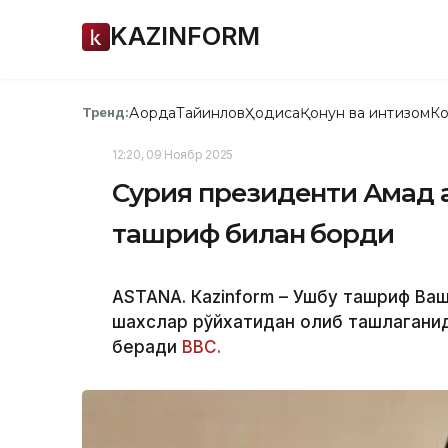
KAZINFORM
Ақорда
Тайинлов
Ҳодиса
Қонун ва интизом
Ко
Тренд:
12:20, 09 Ноябр 2025
Сурия президенти Аҳмад
ташриф билан борди
ASTANA. Кazinform – Ушбу ташриф Ва
шахслар рўйхатидан олиб ташлаганид
беради
BBC.