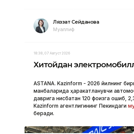
Ляззат Сейданова
Муаллиф
18:38, 07 Август 2026
Хитойдан электромобилл
ASTANA. Kazinform - 2026 йилнинг би
манбаларида ҳаракатланувчи автомоб
даврига нисбатан 120 фоизга ошиб, 2,
Kazinform агентлигининг Пекиндаги
му
беради.