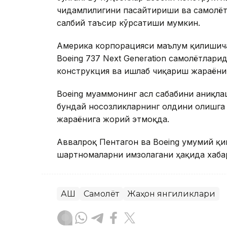
чидамлилигини пасайтириши ва самолёт
салбий таъсир кўрсатиши мумкин.
Америка корпорацияси маълум қилишича
Boeing 737 Next Generation самолётлари
конструкция ва ишлаб чиқариш жараёниг
Boeing муаммонинг асл сабабини аниқла
бундай носозликларнинг олдини олишга
жараёнига жорий этмоқда.
Аввалроқ Пентагон ва Boeing умумий қи
шартномаларни имзолагани ҳақида хабар
АҚШ
Самолёт
Жаҳон янгиликлари