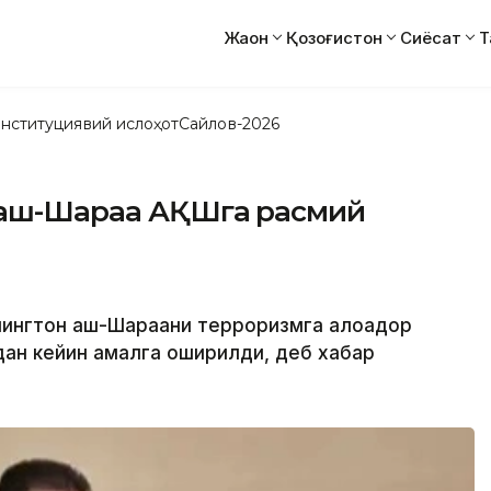
Жаҳон
Қозоғистон
Сиёсат
Т
нституциявий ислоҳот
Сайлов-2026
 аш-Шараа АҚШга расмий
шингтон аш-Шараани терроризмга алоқадор
ан кейин амалга оширилди, деб хабар