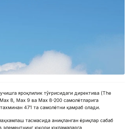
 учишга яроқлилик тўғрисидаги директива (The
7 Max 8, Max 9 ва Max 8-200 самолётларига
 тахминан 471 та самолётни қамраб олади.
маҳкамлаш тасмасида аниқланган ёриқлар сабаб
ив элементнинг юқори юкламаларга