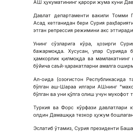
АҚШ ҳукуматининг қарори жума куни Да
Давлат департаменти вакили Томми П
Асад кетганидан бери Сурия раҳбарият
этган репрессия режимини акс эттиради
Унинг сўзларига кўра, ҳозирги Сур
бажармоқда. Хусусан, улар Сурияда 
ҳамкорлик қилмоқда ва мамлакатнинг 
бўйича саъй-ҳаракатларни амалга ошир
Ал-Қоида (Қозоғистон Республикасида 
бўлган аш-Шараа илгари АҚШнинг "махс
бўлган ва уни қўлга олиш учун мукофот 
Туркия ва Форс кўрфази давлатлари к
олдин Дамашққа тезкор ҳужум бошлагани
Эслатиб ўтамиз, Сурия президенти Баш