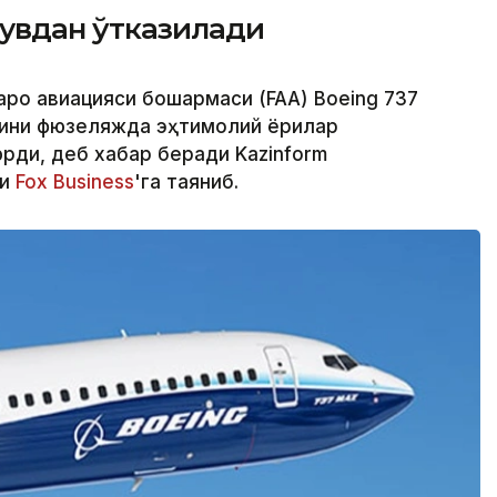
увдан ўтказилади
аро авиацияси бошқармаси (FAA) Boeing 737
ини фюзеляжда эҳтимолий ёриқлар
ди, деб хабар беради Kazinform
ри
Fox Business
'га таяниб.