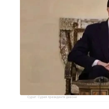
Сурат: Сурия президенти девони