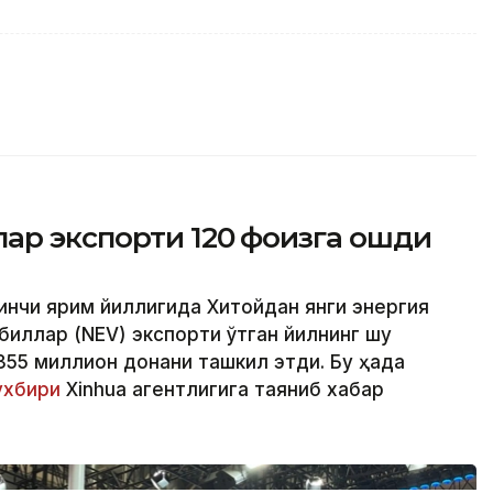
ар экспорти 120 фоизга ошди
ринчи ярим йиллигида Хитойдан янги энергия
иллар (NEV) экспорти ўтган йилнинг шу
355 миллион донани ташкил этди. Бу ҳақда
хбири
Xinhua агентлигига таяниб хабар