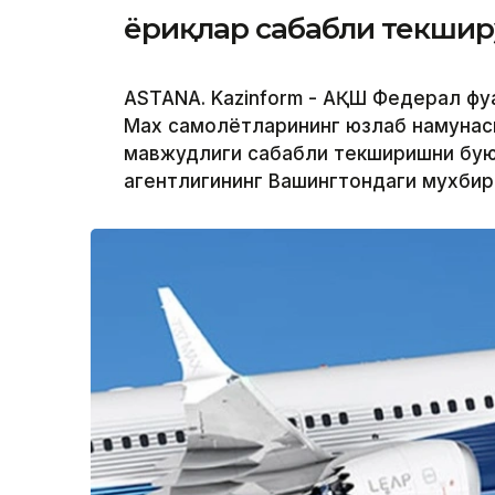
ёриқлар сабабли текшир
ASTANA. Kazinform - АҚШ Федерал фуқ
Max самолётларининг юзлаб намунас
мавжудлиги сабабли текширишни буюр
агентлигининг Вашингтондаги мухби