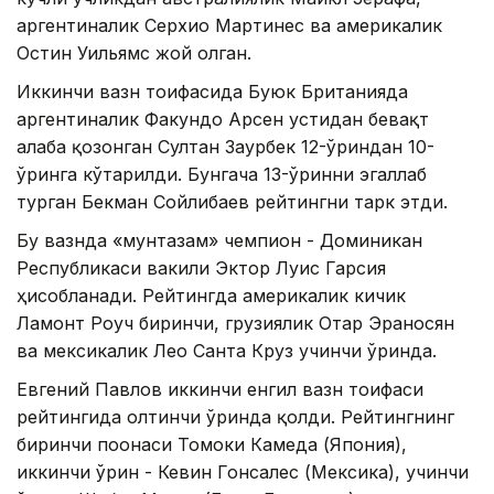
аргентиналик Серхио Мартинес ва америкалик
Остин Уильямс жой олган.
Иккинчи вазн тоифасида Буюк Британияда
аргентиналик Факундо Арсен устидан бевақт
ғалаба қозонган Султан Заурбек 12-ўриндан 10-
ўринга кўтарилди. Бунгача 13-ўринни эгаллаб
турган Бекман Сойлибаев рейтингни тарк этди.
Бу вазнда «мунтазам» чемпион - Доминикан
Республикаси вакили Эктор Луис Гарсия
ҳисобланади. Рейтингда америкалик кичик
Ламонт Роуч биринчи, грузиялик Отар Эраносян
ва мексикалик Лео Санта Круз учинчи ўринда.
Евгений Павлов иккинчи енгил вазн тоифаси
рейтингида олтинчи ўринда қолди. Рейтингнинг
биринчи поғонаси Томоки Камеда (Япония),
иккинчи ўрин - Кевин Гонсалес (Мексика), учинчи