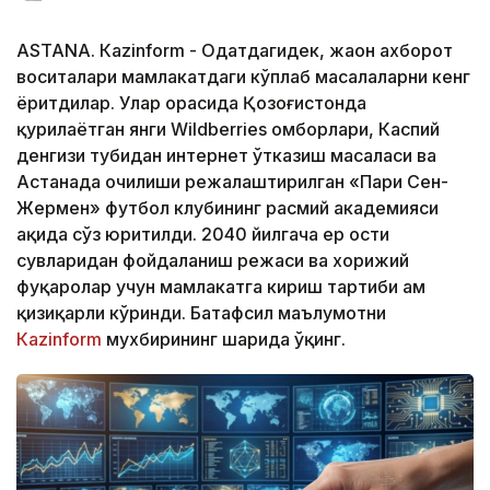
ASTANА. Кazinform - Одатдагидек, жаҳон ахборот
воситалари мамлакатдаги кўплаб масалаларни кенг
ёритдилар. Улар орасида Қозоғистонда
қурилаётган янги Wildberries омборлари, Каспий
денгизи тубидан интернет ўтказиш масаласи ва
Астанада очилиши режалаштирилган «Пари Сен-
Жермен» футбол клубининг расмий академияси
ҳақида сўз юритилди. 2040 йилгача ер ости
сувларидан фойдаланиш режаси ва хорижий
фуқаролар учун мамлакатга кириш тартиби ҳам
қизиқарли кўринди. Батафсил маълумотни
Кazinform
мухбирининг шарҳида ўқинг.