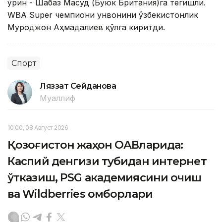
ўрин - Шабаз Масуд (Буюк Британия)га тегишли.
WBA Super чемпиони унвонини ўзбекистонлик
Муроджон Аҳмадалиев қўлга киритди.
Спорт
Ляззат Сейданова
Муаллиф
10:00, 08 Август 2026
Қозоғистон жаҳон ОАВларида:
Каспий денгизи тубидан интернет
ўтказиш, PSG академиясини очиш
ва Wildberries омборлари