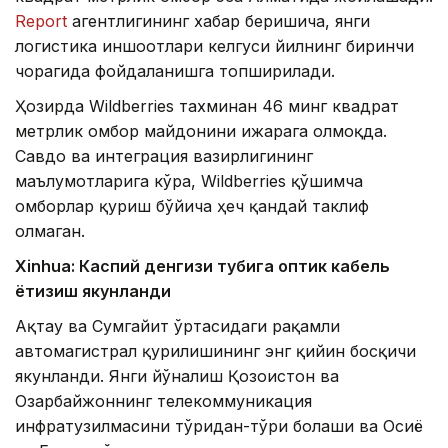
Report
агентлигининг хабар беришича, янги
логистика иншоотлари келгуси йилнинг биринчи
чорагида фойдаланишга топширилади.
Ҳозирда Wildberries тахминан 46 минг квадрат
метрлик омбор майдонини ижарага олмоқда.
Савдо ва интеграция вазирлигининг
маълумотларига кўра, Wildberries қўшимча
омборлар қуриш бўйича ҳеч қандай таклиф
олмаган.
Xinhuа: Каспий денгизи тубига оптик кабель
ётқизиш якунланди
Ақтау ва Сумгайит ўртасидаги рақамли
автомагистрал қурилишининг энг қийин босқичи
якунланди. Янги йўналиш Қозоғистон ва
Озарбайжоннинг телекоммуникация
инфратузилмасини тўғридан-тўғри боғлаши ва Осиё