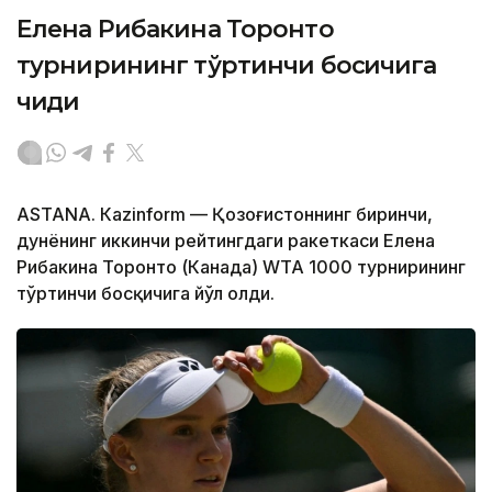
Елена Рибакина Торонто
турнирининг тўртинчи босқичига
чиқди
ASTANА. Кazinform — Қозоғистоннинг биринчи,
дунёнинг иккинчи рейтингдаги ракеткаси Елена
Рибакина Торонто (Канада) WТА 1000 турнирининг
тўртинчи босқичига йўл олди.