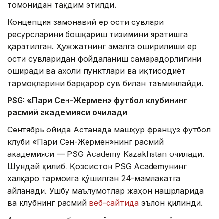
томонидан тақдим этилди.
Концепция замонавий ер ости сувлари
ресурсларини бошқариш тизимини яратишга
қаратилган. Ҳужжатнинг амалга оширилиши ер
ости сувларидан фойдаланиш самарадорлигини
оширади ва аҳоли пунктлари ва иқтисодиёт
тармоқларини барқарор сув билан таъминлайди.
PSG: «Пари Сен-Жермен» футбол клубининг
расмий академияси очилади
Сентябрь ойида Астанада машҳур француз футбол
клуби «Пари Сен-Жермен»нинг расмий
академияси — PSG Academy Kazakhstan очилади.
Шундай қилиб, Қозоғистон PSG Academyнинг
халқаро тармоғига қўшилган 24-мамлакатга
айланади. Ушбу маълумотлар жаҳон нашрларида
ва клубнинг расмий
веб-сайтида
эълон қилинди.