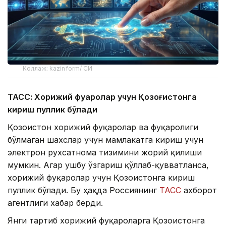
Коллаж: kazinform/ СИ
ТАСС: Хорижий фуқаролар учун Қозоғистонга
кириш пуллик бўлади
Қозоғистон хорижий фуқаролар ва фуқаролиги
бўлмаган шахслар учун мамлакатга кириш учун
электрон рухсатнома тизимини жорий қилиши
мумкин. Агар ушбу ўзгариш қўллаб-қувватланса,
хорижий фуқаролар учун Қозоғистонга кириш
пуллик бўлади. Бу ҳақда Россиянинг
ТАСС
ахборот
агентлиги хабар берди.
Янги тартиб хорижий фуқароларга Қозоғистонга