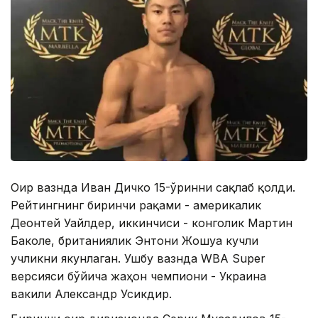
Оғир вазнда Иван Дичко 15-ўринни сақлаб қолди.
Рейтингнинг биринчи рақами - америкалик
Деонтей Уайлдер, иккинчиси - конголик Мартин
Баколе, британиялик Энтони Жошуа кучли
учликни якунлаган. Ушбу вазнда WBA Super
версияси бўйича жаҳон чемпиони - Украина
вакили Александр Усикдир.