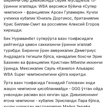
Биринчи оғир дивизионда Серик Мусадилов 15-
ўринни эгаллади. WBA версияси бўйича «Супер
чемпион» - франциялик Арсен Гуламирян. Кучли
учликка кубалик Юниэль Дортикос, британиялик
Крис Биллам-Смит ва россиялик Алексей Егоров
киришди.
Бек Нурмағанбет суперўрта вазн тоифасидаги
рейтингда ҳамон саккизинчи ўринни эгаллаб
турибди. Биринчи ўрин америкалик Деметриус
Андрадега тегишли бўлса, канадалик боксчи Эрик
Базинян ва франциялик Кристиан Мбилли иккинчи
ўринда. Мексикалик Сауль «Канело» Альварес
WBA Super чемпионлигини қўлга киритди.
Ўрта вазн тоифасида Геннадий Головкин энди
жаҳон чемпиони ҳисобланмайди - GGG ўтган ойда
унвондан расман воз кечган эди. Дивизионнинг
ягона чемпиони - кубалик Эрисланди Лара бўлса,
кучли учликдан австралиялик Майкл Зерафа,