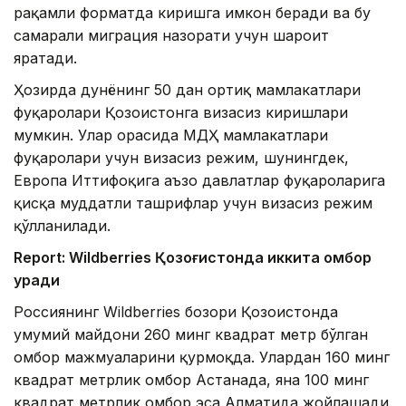
рақамли форматда киришга имкон беради ва бу
самарали миграция назорати учун шароит
яратади.
Ҳозирда дунёнинг 50 дан ортиқ мамлакатлари
фуқаролари Қозоғистонга визасиз киришлари
мумкин. Улар орасида МДҲ мамлакатлари
фуқаролари учун визасиз режим, шунингдек,
Европа Иттифоқига аъзо давлатлар фуқароларига
қисқа муддатли ташрифлар учун визасиз режим
қўлланилади.
Report: Wildberries Қозоғистонда иккита омбор
қуради
Россиянинг Wildberries бозори Қозоғистонда
умумий майдони 260 минг квадрат метр бўлган
омбор мажмуаларини қурмоқда. Улардан 160 минг
квадрат метрлик омбор Астанада, яна 100 минг
квадрат метрлик омбор эса Алматида жойлашади.