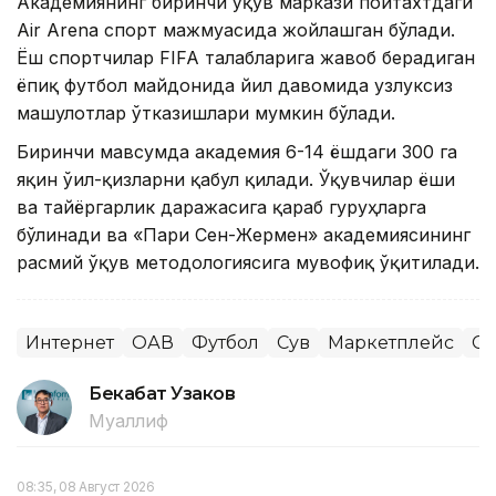
Академиянинг биринчи ўқув маркази пойтахтдаги
Air Arena спорт мажмуасида жойлашган бўлади.
Ёш спортчилар FIFA талабларига жавоб берадиган
ёпиқ футбол майдонида йил давомида узлуксиз
машғулотлар ўтказишлари мумкин бўлади.
Биринчи мавсумда академия 6-14 ёшдаги 300 га
яқин ўғил-қизларни қабул қилади. Ўқувчилар ёши
ва тайёргарлик даражасига қараб гуруҳларга
бўлинади ва «Пари Сен-Жермен» академиясининг
расмий ўқув методологиясига мувофиқ ўқитилади.
Интернет
ОАВ
Футбол
Сув
Маркетплейс
Сп
Бекабат Узаков
Муаллиф
08:35, 08 Август 2026