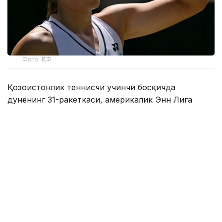
Фото: ҚТФ
Қозоғистонлик теннисчи учинчи босқичда
дунёнинг 31-ракеткаси, америкалик Энн Лига
қарши ўз маҳоратини намойиш этди.
Бу икки спортчи ўртасидаги биринчи учрашув
эди.
Биринчи сетда Елена дарҳол 2:0, 4:1 ҳисобида
олдинга чиқиб олди. Кейин америкалик теннисчи
ҳисобни қисқартирди, аммо Рибакина ўз
мақсадига эришди — 6:2.
Иккинчи сетда ҳисоб 4:3 бўлганида Ли брейк