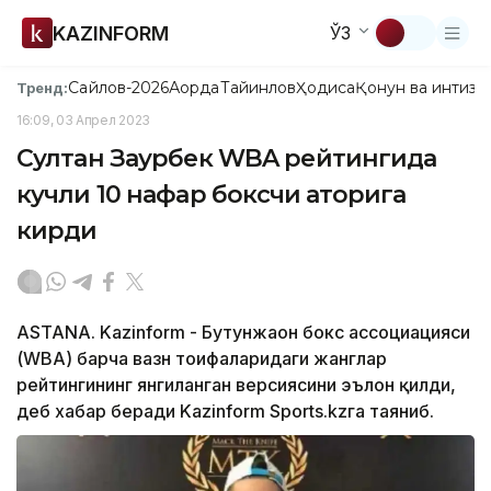
KAZINFORM
ЎЗ
Сайлов-2026
Ақорда
Тайинлов
Ҳодиса
Қонун ва интизо
Тренд:
16:09, 03 Апрел 2023
Султан Заурбек WBA рейтингида
кучли 10 нафар боксчи қаторига
кирди
ASTANA. Kazinform - Бутунжаҳон бокс ассоциацияси
(WBA) барча вазн тоифаларидаги жанглар
рейтингининг янгиланган версиясини эълон қилди,
деб хабар беради Kazinform Sports.kzга таяниб.