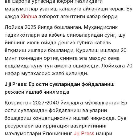
ва Европа ўртасида юқори тезликдаги
маълумотлар узатиш каналига айланиши керак. Бу
ҳақда
Xinhua
ахборот агентлиги хабар берди.
Лойиҳа 2025 йилда бошланган. Муҳандислик
тадқиқотлари ва кабель синовларидан сўнг, шу
йилнинг июль ойида денгиз тубига кабель
ётқизиш ишлари бошланди. Қурилиш ишлари 20
минг тоннадан ортиқ сиғимга эга махсус кема
ёрдамида куну тун амалга оширилди. Лойиҳага 70
нафар мутахассис жалб қилинди.
Jiji Press: Ер ости сувларидан фойдаланиш
режаси ишлаб чиқилмоқда
Қозоғистон 2027-2040 йилларга мўлжалланган Ер
ости сувларидан фойдаланиш ва уларни
бошқариш концепциясини ишлаб чиқмоқда. Сув
ресурслари ва ирригация вазирлигининг
маълумотлари Япониянинг
Jiji Press
нашри