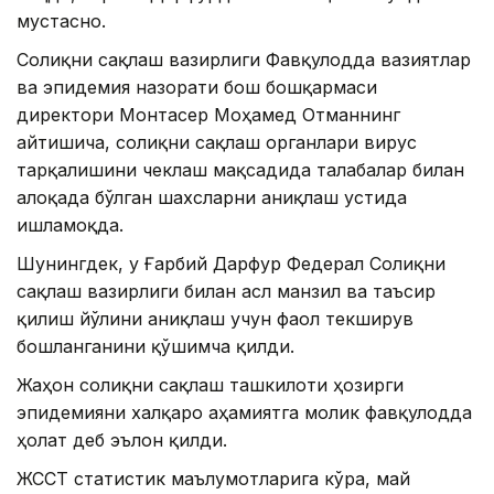
мустасно.
Соғлиқни сақлаш вазирлиги Фавқулодда вазиятлар
ва эпидемия назорати бош бошқармаси
директори Монтасер Моҳамед Отманнинг
айтишича, соғлиқни сақлаш органлари вирус
тарқалишини чеклаш мақсадида талабалар билан
алоқада бўлган шахсларни аниқлаш устида
ишламоқда.
Шунингдек, у Ғарбий Дарфур Федерал Соғлиқни
сақлаш вазирлиги билан асл манзил ва таъсир
қилиш йўлини аниқлаш учун фаол текширув
бошланганини қўшимча қилди.
Жаҳон соғлиқни сақлаш ташкилоти ҳозирги
эпидемияни халқаро аҳамиятга молик фавқулодда
ҳолат деб эълон қилди.
ЖССТ статистик маълумотларига кўра, май