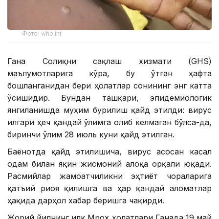
Фото: who.int
Гана Соғлиқни сақлаш хизмати (GHS)
маълумотларига кўра, бу ўтган ҳафта
бошланганидан бери ҳолатлар сонининг энг катта
ўсишидир. Бундан ташқари, эпидемиологик
янгиланишда муҳим бурилиш қайд этилди: вирус
илгари ҳеч қандай ўлимга олиб келмаган бўлса-да,
биринчи ўлим 28 июль куни қайд этилган.
Баёнотда қайд этилишича, вирус асосан касал
одам билан яқин жисмоний алоқа орқали юқади.
Расмийлар жамоатчиликни эҳтиёт чораларига
қатъий риоя қилишга ва ҳар қандай аломатлар
ҳақида дарҳол хабар беришга чақирди.
Жорий йилнинг илк Мрох ҳолатлари Ганада 19 май