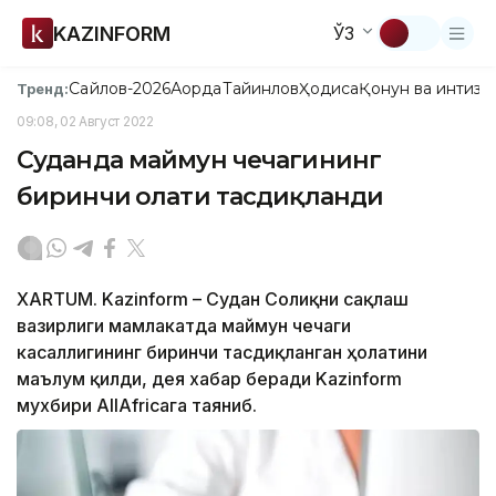
KAZINFORM
ЎЗ
Сайлов-2026
Ақорда
Тайинлов
Ҳодиса
Қонун ва интизо
Тренд:
09:08, 02 Август 2022
Суданда маймун чечагининг
биринчи ҳолати тасдиқланди
XARTUM. Kazinform – Судан Соғлиқни сақлаш
вазирлиги мамлакатда маймун чечаги
касаллигининг биринчи тасдиқланган ҳолатини
маълум қилди, дея хабар беради Kazinform
мухбири AllAfricaга таяниб.