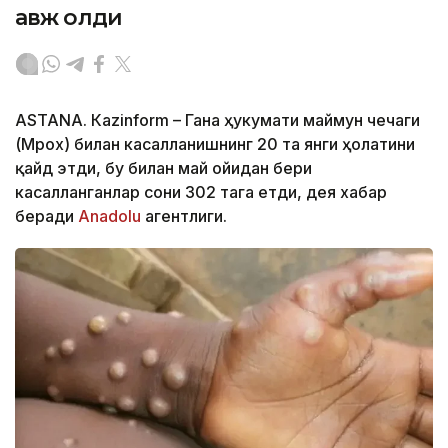
авж олди
ASTANА. Кazinform – Гана ҳукумати маймун чечаги
(Мpох) билан касалланишнинг 20 та янги ҳолатини
қайд этди, бу билан май ойидан бери
касалланганлар сони 302 тага етди, дея хабар
беради
Аnadolu
агентлиги.