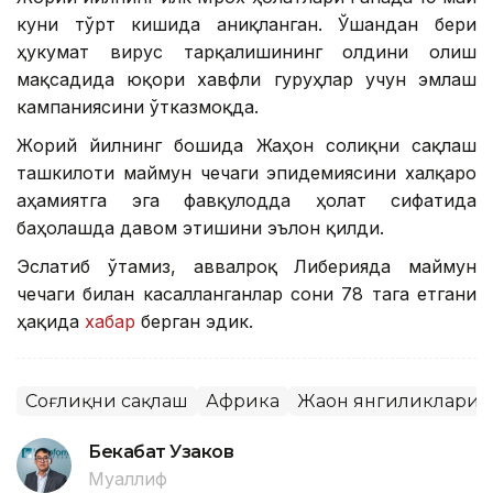
куни тўрт кишида аниқланган. Ўшандан бери
ҳукумат вирус тарқалишининг олдини олиш
мақсадида юқори хавфли гуруҳлар учун эмлаш
кампаниясини ўтказмоқда.
Жорий йилнинг бошида Жаҳон соғлиқни сақлаш
ташкилоти маймун чечаги эпидемиясини халқаро
аҳамиятга эга фавқулодда ҳолат сифатида
баҳолашда давом этишини эълон қилди.
Эслатиб ўтамиз, аввалроқ Либерияда маймун
чечаги билан касалланганлар сони 78 тага етгани
ҳақида
хабар
берган эдик.
Соғлиқни сақлаш
Африка
Жаҳон янгиликлари
Бекабат Узаков
Муаллиф