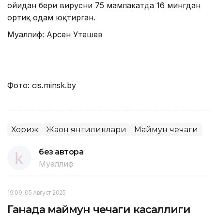
ойидан бери вирусни 75 мамлакатда 16 мингдан
ортиқ одам юқтирган.
Муаллиф: Арсен Утешев
Фото: cis.minsk.by
Хориж
Жаҳон янгиликлари
Маймун чечаги
без автора
Муаллиф
19:09, 05 Август 2025
Ганада маймун чечаги касаллиги