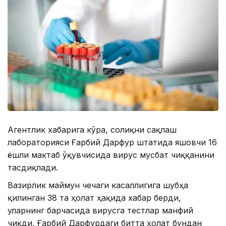
Агентлик хабарига кўра, соғлиқни сақлаш
лабораторияси Ғарбий Дарфур штатида яшовчи 16
ёшли мактаб ўқувчисида вирус мусбат чиққанини
тасдиқлади.
Вазирлик маймун чечаги касаллигига шубҳа
қилинган 38 та ҳолат ҳақида хабар берди,
уларнинг барчасида вирусга тестлар манфий
чиқди, Ғарбий Дарфурдаги битта ҳолат бундан