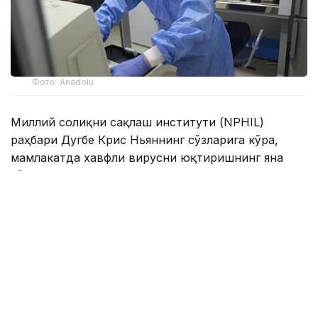
Фото: Anadolu
Миллий соғлиқни сақлаш институти (NPHIL)
раҳбари Дугбе Крис Ньяннинг сўзларига кўра,
мамлакатда хавфли вирусни юқтиришнинг яна
тўртта янги ҳолати аниқланган.
Вирус тарқалишининг олдини олиш чора-
тадбирлари доирасида Либерия ўтган ой Европа
Комиссиясининг Соғлиқни сақлаш бўйича
фавқулодда вазиятлар бўлимидан mpox вирусига
қарши 10,8 минг доза вакцина олган.
Ҳайвонлар ва одамлар орқали юқади