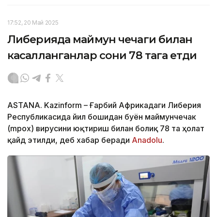
17:52, 20 Май 2025
Либерияда маймун чечаги билан
касалланганлар сони 78 тага етди
ASTANA. Kazinform – Ғарбий Африкадаги Либерия
Республикасида йил бошидан буён маймунчечак
(mpox) вирусини юқтириш билан боғлиқ 78 та ҳолат
қайд этилди, деб хабар беради
Anadolu
.