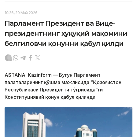
10:26, 20 Май 2026
Парламент Президент ва Вице-
президентнинг ҳуқуқий мақомини
белгиловчи қонунни қабул қилди
ASTANА. Кazinform — Бугун Парламент
палаталарининг қўшма мажлисида “Қозоғистон
Республикаси Президенти тўғрисида”ги
Конституциявий қонун қабул қилинди.