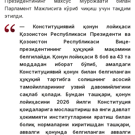
Президентининг махсус Мурожаати билан
Парламент Мажлисига кўриб чиқиш учун тақдим
этилди.
— Конституциявий қонун лойиҳаси
Қозоғистон Республикаси Президенти ва
Қозоғистон Республикаси Вице-
президентининг ҳуқуқий мақомини
белгилайди. Қонун лойиҳаси 8 боб ва 43 та
моддадан иборат бўлиб, амалдаги
Конституциявий қонун билан белгиланган
ҳуқуқий тартибга солишнинг асосий
тамойилларининг узвий давомийлигини
сақлаб қолади. Бундан ташқари, қонун
лойиҳасини 2026 йилги Конституция
қоидаларига мослаштириш ва янги давлат
ҳокимияти институтларини яратиш билан
боғлиқ нормаларни киритишдан ташқари,
аввалги қонунда белгиланган аввалги