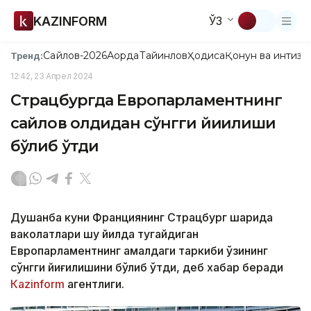
KAZINFORM
ЎЗ
Сайлов-2026
Ақорда
Тайинлов
Ҳодиса
Қонун ва интизо
Тренд:
12:42, 23 Апрел 2024
Страцбургда Европарламентнинг
сайлов олдидан сўнгги йиғилиши
бўлиб ўтди
Душанба куни Франциянинг Страцбург шаҳрида
ваколатлари шу йилда тугайдиган
Европарламентнинг амалдаги таркиби ўзининг
сўнгги йиғилишини бўлиб ўтди, деб хабар беради
Каzinform
агентлиги.