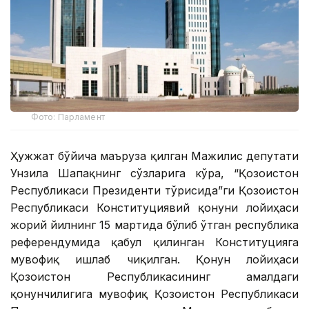
Фото: Парламент
Ҳужжат бўйича маъруза қилган Мажилис депутати
Унзила Шапақнинг сўзларига кўра, “Қозоғистон
Республикаси Президенти тўғрисида”ги Қозоғистон
Республикаси Конституциявий қонуни лойиҳаси
жорий йилнинг 15 мартида бўлиб ўтган республика
референдумида қабул қилинган Конституцияга
мувофиқ ишлаб чиқилган. Қонун лойиҳаси
Қозоғистон Республикасининг амалдаги
қонунчилигига мувофиқ Қозоғистон Республикаси