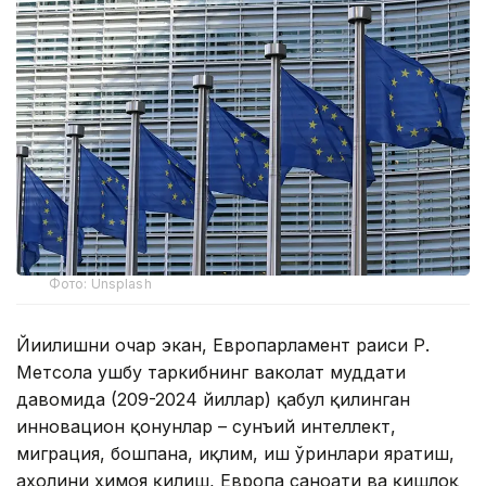
Фото: Unsplash
Йиғилишни очар экан, Европарламент раиси Р.
Метсола ушбу таркибнинг ваколат муддати
давомида (209-2024 йиллар) қабул қилинган
инновацион қонунлар – сунъий интеллект,
миграция, бошпана, иқлим, иш ўринлари яратиш,
аҳолини ҳимоя қилиш, Европа саноати ва қишлоқ