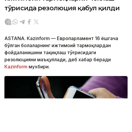
тўғрисида резолюция қабул қилди
ASTANА. Кazinform — Европарламент 16 ёшгача
бўлган болаларнинг ижтимоий тармоқлардан
фойдаланишини тақиқлаш тўғрисидаги
резолюцияни маъқуллади, деб хабар беради
Кazinform
мухбири.