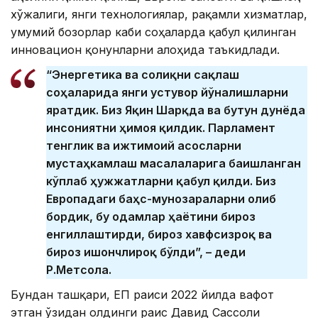
хўжалиги, янги технологиялар, рақамли хизматлар,
умумий бозорлар каби соҳаларда қабул қилинган
инновацион қонунларни алоҳида таъкидлади.
“Энергетика ва соғлиқни сақлаш
соҳаларида янги устувор йўналишларни
яратдик. Биз Яқин Шарқда ва бутун дунёда
инсониятни ҳимоя қилдик. Парламент
тенглик ва ижтимоий асосларни
мустаҳкамлаш масалаларига бағишланган
кўплаб ҳужжатларни қабул қилди. Биз
Европадаги баҳс-мунозараларни олиб
бордик, бу одамлар ҳаётини бироз
енгиллаштирди, бироз хавфсизроқ ва
бироз ишончлироқ бўлди”, – деди
Р.Метсола.
Бундан ташқари, ЕП раиси 2022 йилда вафот
этган ўзидан олдинги раис Давид Сассоли