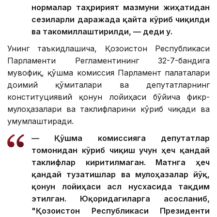
нормалар таҳририят мазмуни жиҳатидан
сезиларли даражада қайта кўриб чиқилди
ва такомиллаштирилди, — деди у.
Унинг таъкидлашича, Қозоғистон Республикаси
Парламенти Регламентининг 32-7-бандига
мувофиқ, қўшма комиссия Парламент палаталари
доимий қўмиталари ва депутатларнинг
конституциявий қонун лойиҳаси бўйича фикр-
мулоҳазалари ва таклифларини кўриб чиқади ва
умумлаштиради.
— Қўшма комиссияга депутатлар
томонидан кўриб чиқиш учун ҳеч қандай
таклифлар киритилмаган. Матнга ҳеч
қандай тузатишлар ва мулоҳазалар йўқ,
қонун лойиҳаси асл нусхасида тақдим
этилган. Юқоридагиларга асосланиб,
"Қозоғистон Республикаси Президенти