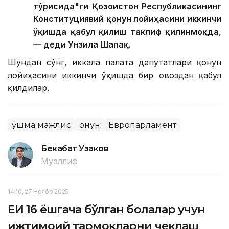
тўғрисида"ги Қозоғистон Республикасининг
Конституциявий қонун лойиҳасини иккинчи
ўқишда қабул қилиш таклиф қилинмоқда,
— деди Унзила Шапақ.
Шундан сўнг, иккала палата депутатлари қонун
лойиҳасини иккинчи ўқишда бир овоздан қабул
қилдилар.
Қўшма мажлис
Қонун
Европарламент
Бекабат Узаков
Муаллиф
14:10, 27 Ноябр 2025
ЕИ 16 ёшгача бўлган болалар учун
ижтимоий тармоқларни чеклаш