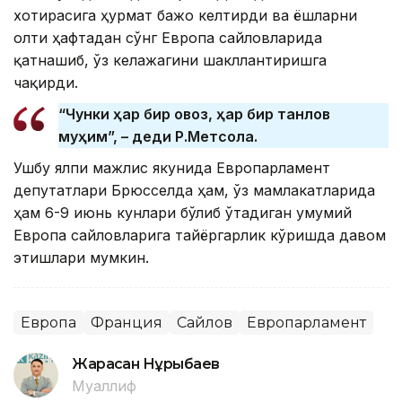
хотирасига ҳурмат бажо келтирди ва ёшларни
олти ҳафтадан сўнг Европа сайловларида
қатнашиб, ўз келажагини шакллантиришга
чақирди.
“Чунки ҳар бир овоз, ҳар бир танлов
муҳим”, – деди Р.Метсола.
Ушбу ялпи мажлис якунида Европарламент
депутатлари Брюсселда ҳам, ўз мамлакатларида
ҳам 6-9 июнь кунлари бўлиб ўтадиган умумий
Европа сайловларига тайёргарлик кўришда давом
этишлари мумкин.
Европа
Франция
Сайлов
Европарламент
Жарасқан Нұрыбаев
Муаллиф