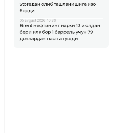
Storeдан олиб ташланишига изоҳ
берди
05 avgust 2026, 10:36
Brent нефтининг нархи 13 июлдан
бери илк бор 1 баррель учун 79
доллардан пастга тушди