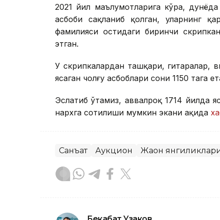
2021 йил маълумотларига кўра, дунёда
асбоби сақланиб қолган, уларнинг қа
фамилияси остидаги биринчи скрипкан
этган.
У скрипкалардан ташқари, гитаралар, в
ясаган чолғу асбоблари сони 1150 тага ет
Эслатиб ўтамиз, аввалроқ 1714 йилда 
нархга сотилиши мумкин экани ҳақида
ха
Санъат
Аукцион
Жаҳон янгиликлар
Бекабат Узаков