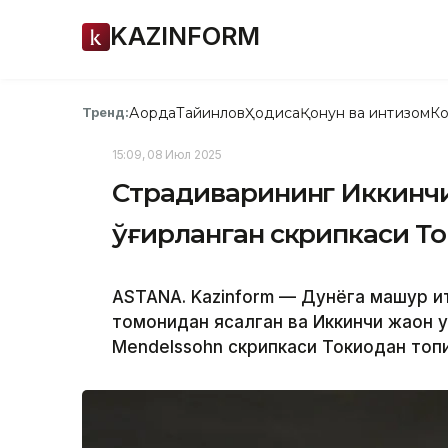
KAZINFORM
Ақорда
Тайинлов
Ҳодиса
Қонун ва интизом
Ко
Тренд:
15:09, 08 Июл 2025
Страдиварининг Иккинчи
ўғирланган скрипкаси Т
ASTANA. Kazinform — Дунёга машҳур 
томонидан ясалган ва Иккинчи жаҳон 
Mendelssohn скрипкаси Токиодан топ