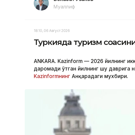
Муаллиф
18:10, 06 Август 2026
Туркияда туризм соҳаси
ANKARA. Kazinform — 2026 йилнинг ик
даромади ўтган йилнинг шу даврига н
Kazinformнинг
Анқарадаги мухбири.