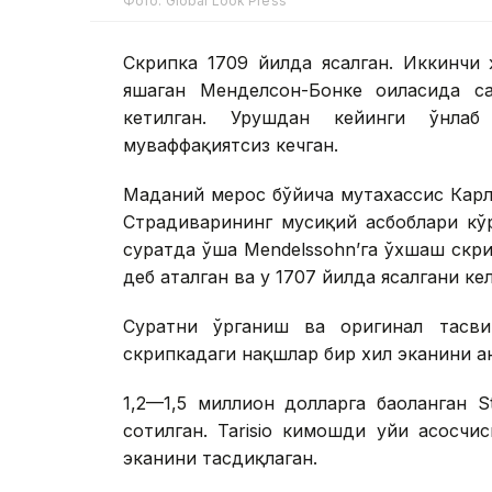
Фото: Global Look Press
Скрипка 1709 йилда ясалган. Иккинчи
яшаган Менделсон-Бонке оиласида са
кетилган. Урушдан кейинги ўнла
муваффақиятсиз кечган.
Маданий мерос бўйича мутахассис Карл
Страдиварининг мусиқий асбоблари кўр
суратда ўша Mendelssohn’га ўхшаш скри
деб аталган ва у 1707 йилда ясалгани ке
Суратни ўрганиш ва оригинал тасви
скрипкадаги нақшлар бир хил эканини а
1,2—1,5 миллион долларга баҳоланган 
сотилган. Tarisio кимошди уйи асосчи
эканини тасдиқлаган.