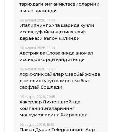
тарихдаги энг аниқ тасвирларини
эълон қилишди
06 avgust 2026, 14:41
Италиянинг 27 та шаҳрида кучли
иссиқ туфайли «қизил» хавф
даражаси эълон қилинди
06 avgust 2026, 13:10
Австрия ва Словакияда аномал
иссиқ рекорди қайд этилди
06 avgust 2026, 12:38
Хорижлик сайёҳлар Озарбайжонда
дам олиш учун камроқ маблағ
сарфлай бошлади
05 avgust 2026, 20:15
Хакерлар Лихтенштейнда
компания эгаларининг
маълумотларини ўғирлашди
05 avgust 2026, 15:15
Павел Дуров Telegramнинг App