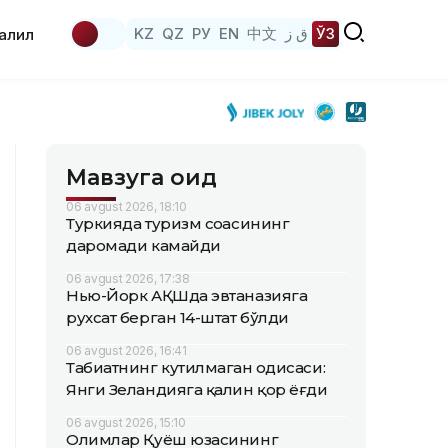
KZ
QZ
РУ
EN
中文
ق ز
ЎЗ
аҳлил
Мавзуга оид
06 avgust 2026, 18:10
Туркияда туризм соҳасининг
даромади камайди
06 avgust 2026, 17:38
Нью-Йорк АҚШда эвтаназияга
рухсат берган 14-штат бўлди
06 avgust 2026, 16:41
Табиатнинг кутилмаган ҳодисаси:
Янги Зеландияга қалин қор ёғди
06 avgust 2026, 15:10
Олимлар Қуёш юзасининг