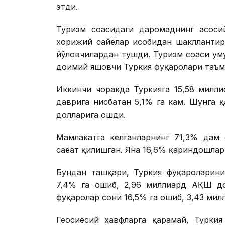
этди.
Туризм соҳасидаги даромаднинг асо
хорижий сайёҳлар ҳисобидан шаклланти
йўловчилардан тушди. Туризм соҳаси у
доимий яшовчи Туркия фуқаролари таъм
Иккинчи чоракда Туркияга 15,58 милл
даврига нисбатан 5,1% га кам. Шунга 
долларига ошди.
Мамлакатга келганларнинг 71,3% дам 
саёҳат қилишган. Яна 16,6% қариндошла
Бундан ташқари, Туркия фуқароларинин
7,4% га ошиб, 2,96 миллиард АҚШ до
фуқаролар сони 16,5% га ошиб, 3,43 ми
Геосиёсий хавфларга қарамай, Турки