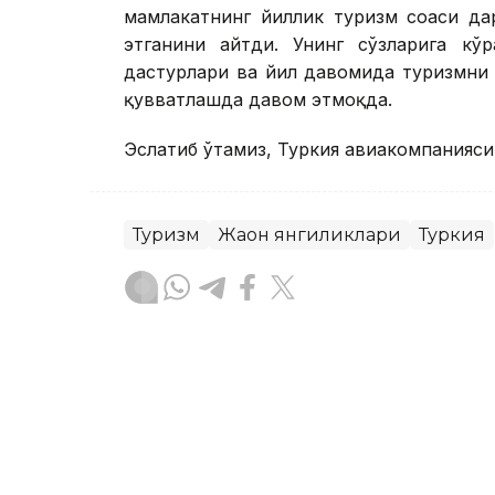
мамлакатнинг йиллик туризм соҳаси д
этганини айтди. Унинг сўзларига кўр
дастурлари ва йил давомида туризмни 
қувватлашда давом этмоқда.
Эслатиб ўтамиз, Туркия авиакомпанияси
Туризм
Жаҳон янгиликлари
Туркия
Бекабат Узаков
Муаллиф