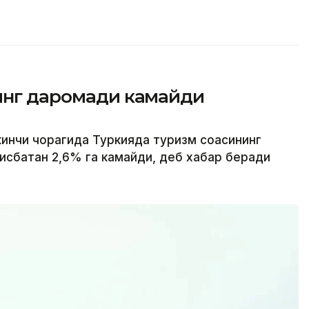
нинг даромади камайди
кинчи чорагида Туркияда туризм соҳасининг
исбатан 2,6% га камайди, деб хабар беради