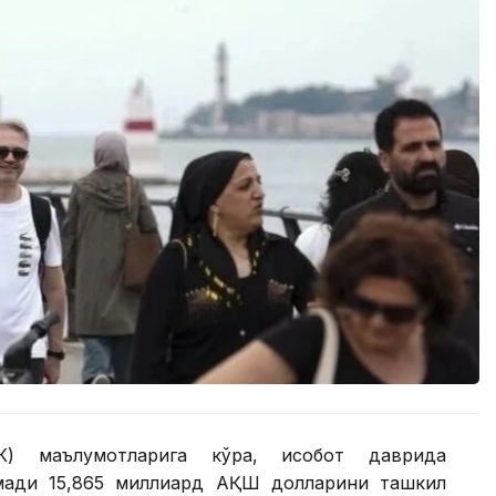
К) маълумотларига кўра, ҳисобот даврида
омади 15,865 миллиард АҚШ долларини ташкил