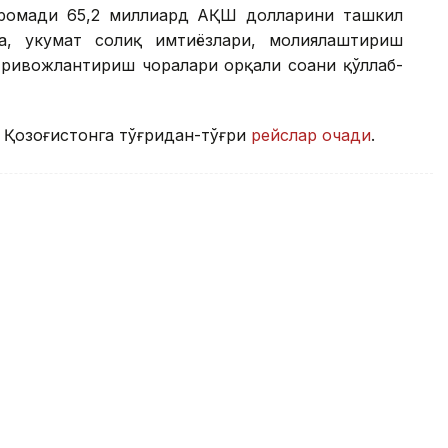
аромади 65,2 миллиард АҚШ долларини ташкил
а, ҳукумат солиқ имтиёзлари, молиялаштириш
ривожлантириш чоралари орқали соҳани қўллаб-
 Қозоғистонга тўғридан-тўғри
рейслар очади
.