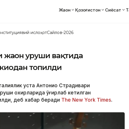
Жаҳон
Қозоғистон
Сиёсат
Т
нституциявий ислоҳот
Сайлов-2026
 жаҳон уруши вақтида
окиодан топилди
италиялик уста Антонио Страдивари
уруши охирларида ўғирлаб кетилган
илди, деб хабар беради
The New York Times
.