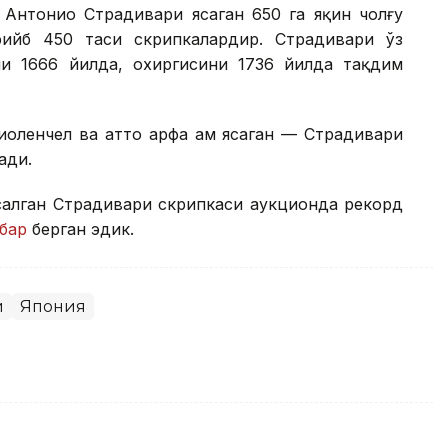
 Антонио Страдивари ясаган 650 га яқин чолғу
рийб 450 таси скрипкалардир. Страдивари ўз
и 1666 йилда, охиргисини 1736 йилда тақдим
иоленчел ва ҳатто арфа ҳам ясаган — Страдивари
ади.
ясалган Страдивари скрипкаси аукционда рекорд
бар
берган эдик.
и
Япония