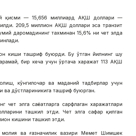
сий қисми — 15,656 миллиард АҚШ доллари —
рилди. 209,5 миллион АҚШ доллари эса транзит
мумий даромадининг тахминан 15,6% ни чет элда
инлади.
ион киши ташриф буюрди. Бу ўтган йилнинг шу
қарамай, бир кеча учун ўртача харажат 113 АҚШ
олиш, кўнгилочар ва маданий тадбирлар учун
ри ва дўстлариникига ташриф буюрган.
г чет элга саёҳатларга сарфлаган харажатлари
лларини ташкил этди. Чет элга сафар қилган
ллион кишини ташкил этди.
я молия ва ғазначилик вазири Меҳмет Шимшек