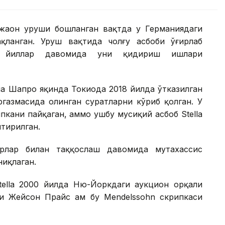
 жаҳон уруши бошланган вақтда у Германиядаги
қланган. Уруш вақтида чолғу асбоби ўғирлаб
б йиллар давомида уни қидириш ишлари
а Шапро яқинда Токиода 2018 йилда ўтказилган
газмасида олинган суратларни кўриб қолган. У
пкани пайқаган, аммо ушбу мусиқий асбоб Stella
лтирилган.
рлар билан таққослаш давомида мутахассис
ниқлаган.
Stella 2000 йилда Ню-Йоркдаги аукцион орқали
си Жейсон Прайс ҳам бу Mendelssohn скрипкаси