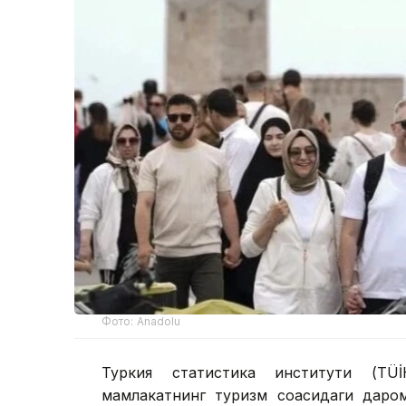
Фото: Anadolu
Туркия статистика институти (ТÜİ
мамлакатнинг туризм соҳасидаги дар