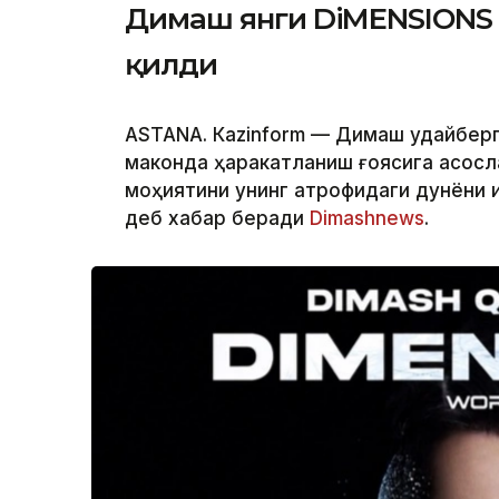
Димаш янги DiMENSIONS 
қилди
ASTANА. Кazinform — Димаш Қудайберг
маконда ҳаракатланиш ғоясига асосл
моҳиятини унинг атрофидаги дунёни 
деб хабар беради
Dimashnews
.