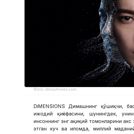
Фото: dimashnews.com
DiMENSIONS Димашнинг қўшиқчи, бас
ижодий қиёфасини, шунингдек, унин
инсоннинг энг ҳақиқий томонларини акс 
этган куч ва илҳомда, миллий мадани