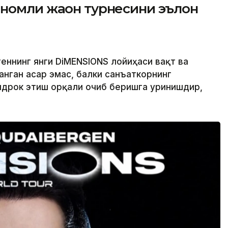
номли жаҳон турнесини эълон
еннинг янги DiMENSIONS лойиҳаси вақт ва
анган асар эмас, балки санъаткорнинг
идрок этиш орқали очиб беришга уринишдир,