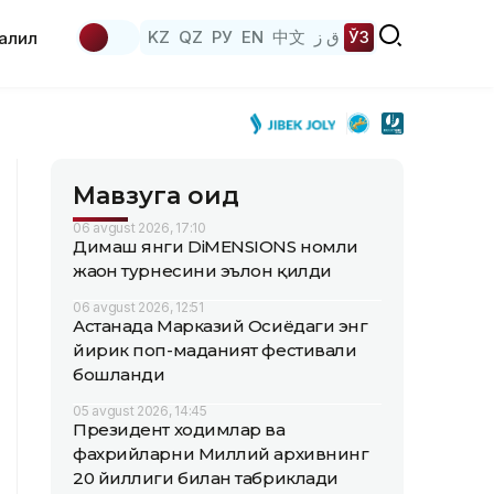
KZ
QZ
РУ
EN
中文
ق ز
ЎЗ
аҳлил
Мавзуга оид
06 avgust 2026, 17:10
Димаш янги DiMENSIONS номли
жаҳон турнесини эълон қилди
06 avgust 2026, 12:51
Астанада Марказий Осиёдаги энг
йирик поп-маданият фестивали
бошланди
05 avgust 2026, 14:45
Президент ходимлар ва
фахрийларни Миллий архивнинг
20 йиллиги билан табриклади