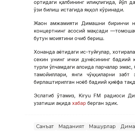
ортидаги қалбининг илиқлигида, йўл 
ўзи билиш истагида яққол кўринади.
Жаҳон ҳамжамияти Димашни биринчи н
концертнинг асосий мақсади —томошаб
бутун моҳиятини очиб бериш.
Хонанда ҳаётидаги ҳис-туйғулар, хотирала
секин унинг ички дунёсининг бадиий 
турли ўлчамдаги алоҳида парчалар эмас, б
тамойиллари, янги чўққиларни забт 
бирлаштирилган ноёб бадиий қиёфа тақ
Эслатиб ўтамиз, Kiryu FM радиоси Ди
узатиши ҳақида
хабар
берган эдик.
Санъат
Маданият
Машҳурлар
Дима