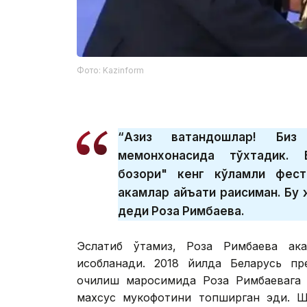
Фото: Kazinform
“Азиз ватандошлар! Биз
меҳмонхонасида тўхтадик. 
бозори" кенг кўламли фест
ҳакамлар ҳайъати раисиман. Бу
деди Роза Римбаева.
Эслатиб ўтамиз, Роза Римбаева ҳак
ҳисобланади. 2018 йилда Беларусь п
очилиш маросимида Роза Римбаевага 
махсус мукофотини топширган эди. Ш