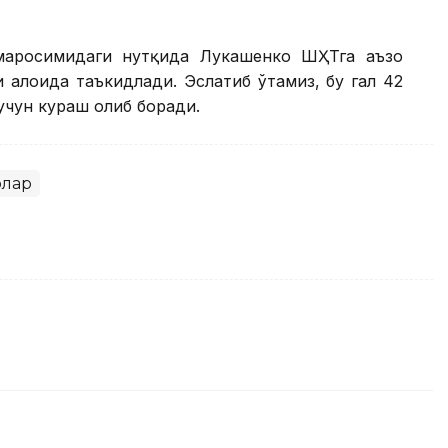
.
маросимидаги нутқида Лукашенко ШҲТга аъзо
алоҳида таъкидлади. Эслатиб ўтамиз, бу гал 42
учун кураш олиб боради.
рлар