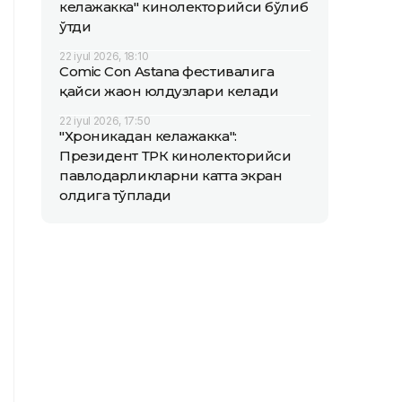
келажакка" кинолекторийси бўлиб
ўтди
22 iyul 2026, 18:10
Comic Con Astana фестивалига
қайси жаҳон юлдузлари келади
22 iyul 2026, 17:50
"Хроникадан келажакка":
Президент ТРК кинолекторийси
павлодарликларни катта экран
олдига тўплади