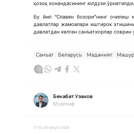
қозоқ хонандасининг юлдузи ўрнатилди
Бу йил “Славян бозори”нинг очилиш 
давлатлар жамоалари иштирок этишини 
давлатдан келган санъаткорлар соврин 
Санъат
Беларусь
Маданият
Машҳу
Бекабат Узаков
Муаллиф
17:10, 06 Август 2026