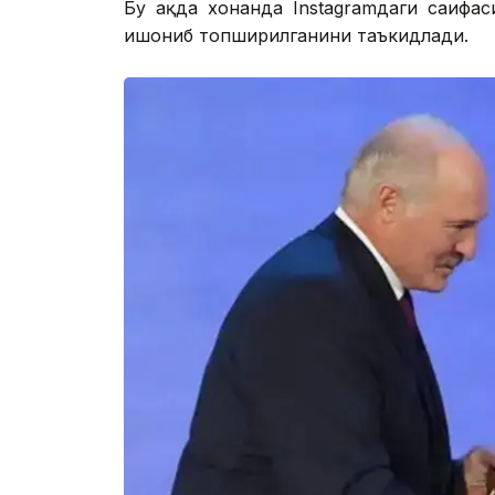
Бу ҳақда хонанда Instagramдаги саҳиф
ишониб топширилганини таъкидлади.