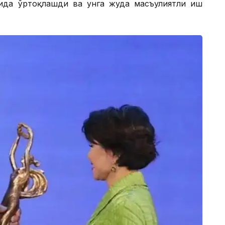
асида ўртоқлашди ва унга жуда масъулиятли иш