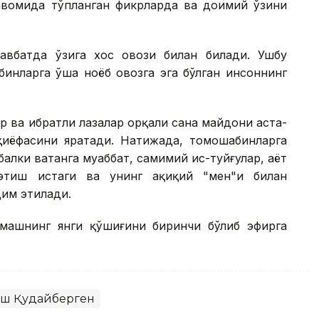
давомида тўпланган фикрларда ва доимий ўзини
авбатда ўзига хос овози билан билади. Ушбу
инларга ўша ноёб овозга эга бўлган инсоннинг
р ва ибратли лаҳзалар орқали саҳна майдони аста-
қиёфасини яратади. Натижада, томошабинларга
алки ватанга муҳаббат, самимий ҳис-туйғулар, ҳаёт
этиш истаги ва унинг ҳақиқий "мен"и билан
дим этилади.
машнинг янги қўшиғини биринчи бўлиб эфирга
ш Қудайберген