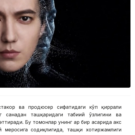
такор ва продюсер сифатидаги кўп қиррали
г саҳнадан ташқаридаги табиий ўзлигини ва
эттиради. Бу томонлар унинг ҳар бир асарида акс
й меросига содиқлигида, ташқи хотиржамлиги