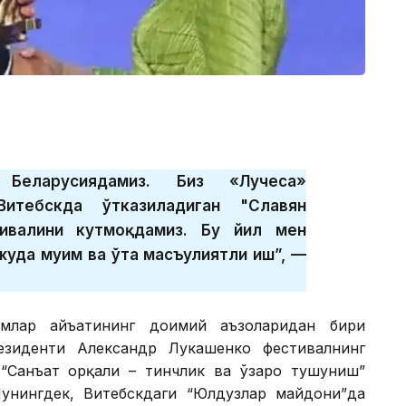
 Беларусиядамиз. Биз «Лучеса»
Витебскда ўтказиладиган "Славян
ивалини кутмоқдамиз. Бу йил мен
 жуда муҳим ва ўта масъулиятли иш”, —
амлар ҳайъатининг доимий аъзоларидан бири
резиденти Александр Лукашенко фестивалнинг
“Санъат орқали – тинчлик ва ўзаро тушуниш”
унингдек, Витебскдаги “Юлдузлар майдони”да