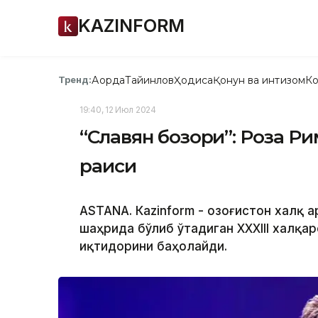
KAZINFORM
Ақорда
Тайинлов
Ҳодиса
Қонун ва интизом
Ко
Тренд:
19:40, 12 Июл 2024
“Славян бозори”: Роза Рим
раиси
ASTANА. Кazinform - Қозоғистон халқ
шаҳрида бўлиб ўтадиган XXXIII халқ
иқтидорини баҳолайди.