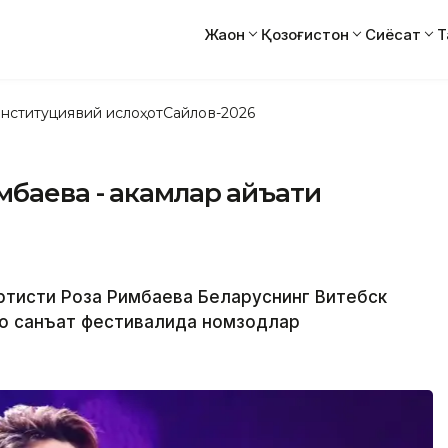
Жаҳон
Қозоғистон
Сиёсат
Т
нституциявий ислоҳот
Сайлов-2026
баева - ҳакамлар ҳайъати
 артисти Роза Римбаева Беларуснинг Витебск
аро санъат фестивалида номзодлар