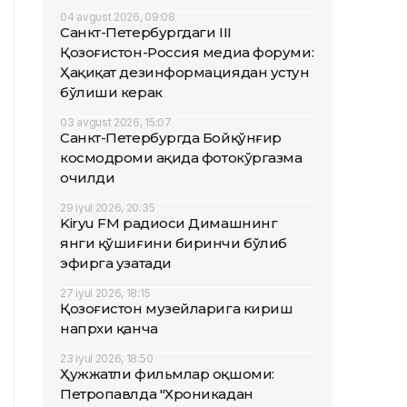
04 avgust 2026, 09:08
Санкт-Петербургдаги III
Қозоғистон-Россия медиа форуми:
Ҳақиқат дезинформациядан устун
бўлиши керак
03 avgust 2026, 15:07
Санкт-Петербургда Бойқўнғир
космодроми ҳақида фотокўргазма
очилди
29 iyul 2026, 20:35
Kiryu FM радиоси Димашнинг
янги қўшиғини биринчи бўлиб
эфирга узатади
27 iyul 2026, 18:15
Қозоғистон музейларига кириш
напрхи қанча
23 iyul 2026, 18:50
Ҳужжатли фильмлар оқшоми:
Петропавлда "Хроникадан